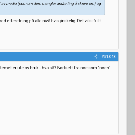
rdt av media (som om dem mangler andre ting å skrive om) og
 etteretning på alle nivå hvis ønskelig. Det vil si fullt
#51.048
ystemet er ute av bruk - hva så? Bortsett fra noe som "noen"