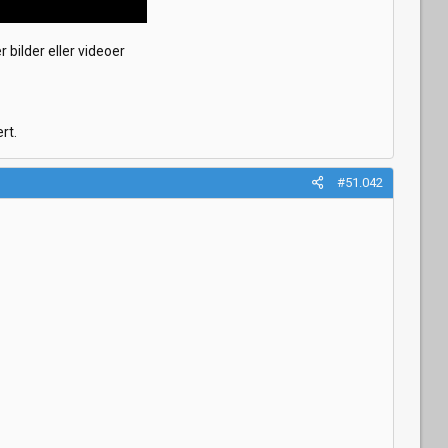
 bilder eller videoer
t.​
#51.042