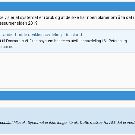
selv sier at systemet er i bruk og at de ikke har noen planer om å ta det u
ressurser siden 2019
erandør hadde utviklingsavdeling i Russland
t til Forsvarets VHF-radiosystem hadde en utviklingsavdeling i St. Petersburg.
forum.no
pblåst fillesak. Systemet er ikke lenger i bruk. Dette melkes for ALT det er ve