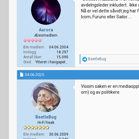
o
avdelngsleder inkludert.. Ikke
n
Nå er vel dette såvidt jeg har
e
r
Icom, Furuno eller Sailor.....
:
Aurora
Æresmedlem
Ble medlem
04.06.2004
Innlegg
18.297
Antall liker
15.090
R
BeetleBug
Sted
Ytterst i havgapet...
e
a
k
04.06.2025
s
j
Vissim saken er en mediaoppbl
o
om) og av politikere.
n
e
r
:
BeetleBug
Hi-Fi freak
Ble medlem
30.06.2009