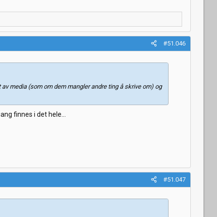
#51.046
rdt av media (som om dem mangler andre ting å skrive om) og
ng finnes i det hele...
#51.047