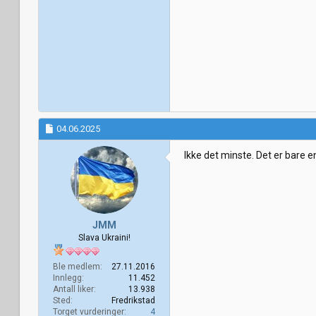
04.06.2025
Ikke det minste. Det er bare e
JMM
Slava Ukraini!
Ble medlem
27.11.2016
Innlegg
11.452
Antall liker
13.938
Sted
Fredrikstad
Torget vurderinger
4