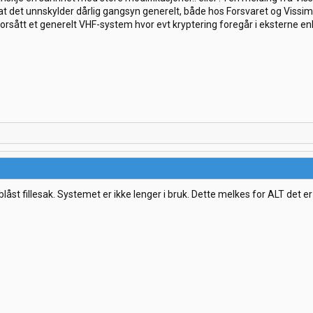
 at det unnskylder dårlig gangsyn generelt, både hos Forsvaret og Vissim..
 forsått et generelt VHF-system hvor evt kryptering foregår i eksterne enhe
åst fillesak. Systemet er ikke lenger i bruk. Dette melkes for ALT det