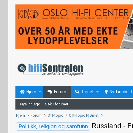
Hjem
Forum
Torget
Nytt innhold
Nye innlegg
Søk i forumet
Hjem
Forum
Off-topic
Off-Topic Hjørnet
Russland - E
Politikk, religion og samfunn