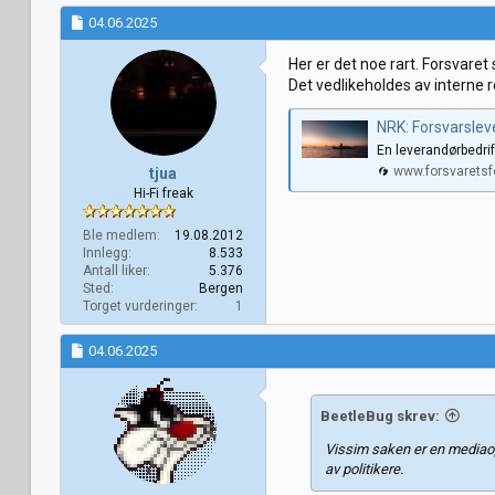
04.06.2025
Her er det noe rart. Forsvaret 
Det vedlikeholdes av interne 
NRK: Forsvarslev
En leverandørbedrif
www.forsvarets
tjua
Hi-Fi freak
Ble medlem
19.08.2012
Innlegg
8.533
Antall liker
5.376
Sted
Bergen
Torget vurderinger
1
04.06.2025
BeetleBug skrev:
Vissim saken er en mediaop
av politikere.