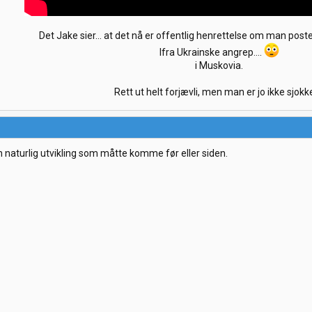
Det Jake sier... at det nå er offentlig henrettelse om man poster
Ifra Ukrainske angrep....
i Muskovia.
Rett ut helt forjævli, men man er jo ikke sjokker
n naturlig utvikling som måtte komme før eller siden.