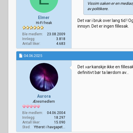
Vissim saken er en mediaop
av politikere.
Elmer
Det var i bruk over lang tid ! 
Hi-Fi freak
innsyn. Det er ingen fillesak.
Ble medlem
23.08.2009
Innlegg
3.818
Antall liker
4.683
04.06.2025
Det
var
kanskje ikke en filles
definitivt bør ta lærdom av...
Aurora
Æresmedlem
Ble medlem
04.06.2004
Innlegg
18.297
Antall liker
15.090
Sted
Ytterst i havgapet...