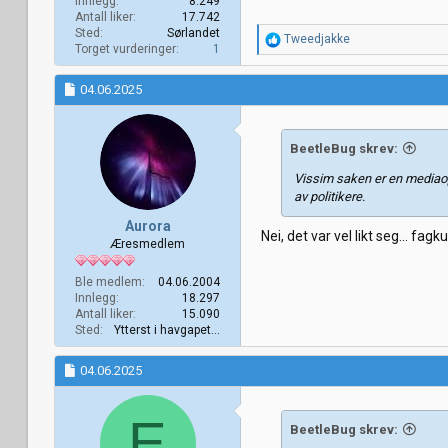
Innlegg
8.249
Antall liker
17.742
Sted
Sørlandet
R
Tweedjakke
Torget vurderinger
1
e
a
k
04.06.2025
s
j
o
BeetleBug skrev:
n
e
Vissim saken er en mediaop
r
av politikere.
:
Aurora
Nei, det var vel likt seg... fa
Æresmedlem
Ble medlem
04.06.2004
Innlegg
18.297
Antall liker
15.090
Sted
Ytterst i havgapet...
04.06.2025
E
BeetleBug skrev: