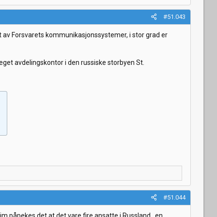
#51.043
t av Forsvarets kommunikasjonssystemer, i stor grad er
get avdelingskontor i den russiske storbyen St.
#51.044
ssim påpekes det at det vare fire ansatte i Russland.. en