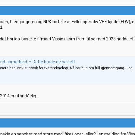
sen, Gjengangeren og NRK fortelle at Fellesoperativ VHF-kjede (FOV), e
d.
det Horten-baserte firmaet Vissim, som fram til og med 2023 hadde et e
nd-samarbeid: – Dette burde de ha sett
ussere har utviklet norsk forsvarsteknologi. Nå ber hun om full gjennomgang – og
 2014 er uforståelig...
 kanskje en sannhet med store modiifikasjoner.. eller? I en melding fra Vi