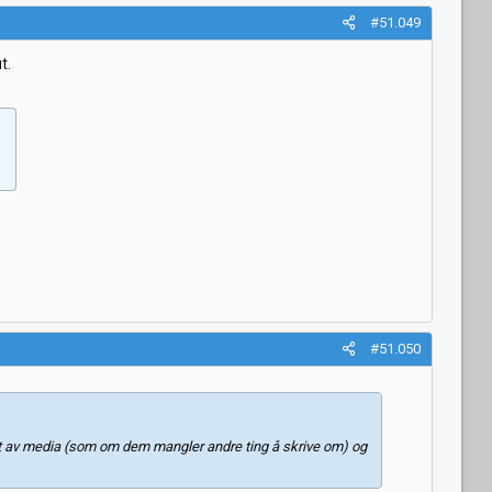
#51.049
t.
#51.050
rdt av media (som om dem mangler andre ting å skrive om) og