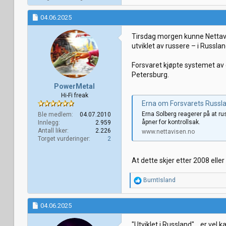
04.06.2025
Tirsdag morgen kunne Nettavi
utviklet av russere – i Russlan
Forsvaret kjøpte systemet av 
Petersburg.
PowerMetal
Hi-Fi freak
Erna om Forsvarets Russla
Erna Solberg reagerer på at r
Ble medlem
04.07.2010
åpner for kontrollsak.
Innlegg
2.959
Antall liker
2.226
www.nettavisen.no
Torget vurderinger
2
At dette skjer etter 2008 eller
R
BurntIsland
e
a
k
04.06.2025
s
j
"Utviklet i Russland"... er vel