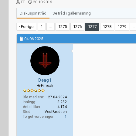
T
S
TT.
20.10.2016
r
t
å
a
Diskusjonstråd
Se tråd i gallerivisning
d
r
s
t
Forrige
1
…
1275
1276
1277
1278
1279
…
t
d
a
a
04.06.2025
r
t
t
o
e
r
Deng1
Hi-Fi freak
Ble medlem
27.04.2024
Innlegg
3.282
Antall liker
4.174
Sted
VestBredden
Torget vurderinger
1