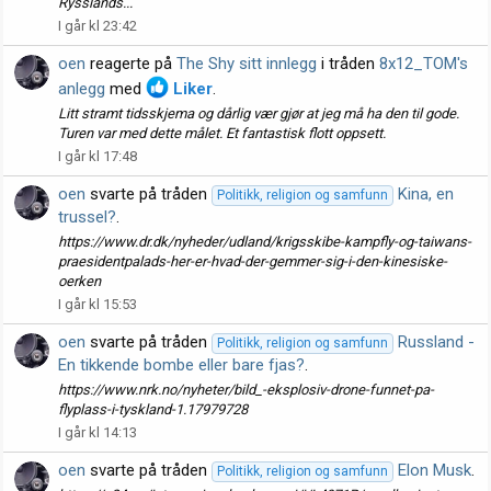
Rysslands...
I går kl 23:42
oen
reagerte på
The Shy sitt innlegg
i tråden
8x12_TOM's
anlegg
med
Liker
.
Litt stramt tidsskjema og dårlig vær gjør at jeg må ha den til gode.
Turen var med dette målet. Et fantastisk flott oppsett.
I går kl 17:48
oen
svarte på tråden
Kina, en
Politikk, religion og samfunn
trussel?
.
https://www.dr.dk/nyheder/udland/krigsskibe-kampfly-og-taiwans-
praesidentpalads-her-er-hvad-der-gemmer-sig-i-den-kinesiske-
oerken
I går kl 15:53
oen
svarte på tråden
Russland -
Politikk, religion og samfunn
En tikkende bombe eller bare fjas?
.
https://www.nrk.no/nyheter/bild_-eksplosiv-drone-funnet-pa-
flyplass-i-tyskland-1.17979728
I går kl 14:13
oen
svarte på tråden
Elon Musk
.
Politikk, religion og samfunn