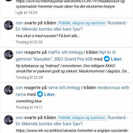
https://e24.no/internasjonal-oekonomi/i/L4971P/maalbevisst-og-
systematisk-fremmer-musk-ideer-fra-det-ekstreme-hoeyre
I går kl 13:29
oen
svarte på tråden
Russland -
Politikk, religion og samfunn
En tikkende bombe eller bare fjas?
.
Hva skal vi med russere? Få bort alle...
Tirsdag kl 22:32
oen
reagerte på
møffe sitt innlegg
i tråden
Nyt liv til
gammel "klassiker", B&O Grand Prix 608
med
Liker
.
Ny lyttebasse og "indmad" i ensretteren. Den tidligere EKKO-
omskifter er parkeret godt og sikkert. Maskinrummet i dagslys. De...
Tirsdag kl 22:28
oen
reagerte på
rama sitt innlegg
i tråden
rendezvous with
rama
med
Liker
.
something blue
Tirsdag kl 19:11
oen
svarte på tråden
Russland -
Politikk, religion og samfunn
En tikkende bombe eller bare fjas?
.
https://www.nrk.no/artikkel/ukraina-fortsetter-a-angripe-russlands-