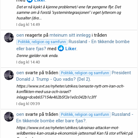
Det er nå kjekt å kjenne problemet/-ene før pengene flyr. Det
samme om å forstå "systemintegrasjonen" i eget lytterom og
husalter (dvs...
I dag kl 14:49
oen
reagerte på
mteinum sitt innlegg
i tråden
Russland - En tikkende bombe
Politikk, religion og samfunn
eller bare fjas?
med
Liker
.
Denne gjelder nok enda.
I dag kl 14:40
oen
svarte på tråden
President
Politikk, religion og samfunn
Donald J. Trump - Quo vadis? (Del 2)
.
https://www.svt.se/nyheter/utrikes/senaste-nytt-om-iran-och-
konflikten-med-usa-och-israel?
inlagg=dceb657154e462b5f2e1e0c042b1c3ff
I dag kl 09:39
oen
svarte på tråden
Russland -
Politikk, religion og samfunn
En tikkende bombe eller bare fjas?
.
https://www.svt.se/nyheter/utrikes/ukrainas-attacker-mot-
wildberries-kan-orsaka-ekonomisk-jattesmall Kan få stor effekt på