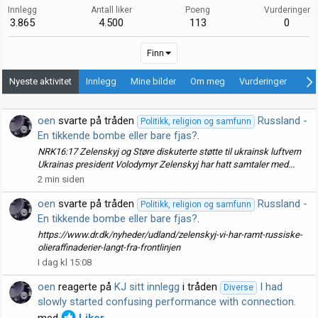
Innlegg
Antall liker
Poeng
Vurderinger
3.865
4.500
113
0
Finn
Nyeste aktivitet
Innlegg
Mine bilder
Om meg
Vurderinger
Ann
oen
svarte på tråden
Russland -
Politikk, religion og samfunn
En tikkende bombe eller bare fjas?
.
NRK16:17 Zelenskyj og Støre diskuterte støtte til ukrainsk luftvern
Ukrainas president Volodymyr Zelenskyj har hatt samtaler med...
2 min siden
oen
svarte på tråden
Russland -
Politikk, religion og samfunn
En tikkende bombe eller bare fjas?
.
https://www.dr.dk/nyheder/udland/zelenskyj-vi-har-ramt-russiske-
olieraffinaderier-langt-fra-frontlinjen
I dag kl 15:08
oen
reagerte på
KJ sitt innlegg
i tråden
I had
Diverse
slowly started confusing performance with connection.
med
Liker
.