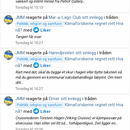
vakkert og intimt minne fra Petrof Gallery...
Torsdag kl 15:13
JMM
reagerte på
Mar-a-Lago Club sitt innlegg
i tråden
Klimaforskerne regnet rett Hva
Politikk, religion og samfunn
nå?
med
Liker
.
Tangen får svar.
Torsdag kl 10:27
JMM
reagerte på
Hønndjevelen sitt innlegg
i tråden
Klimaforskerne regnet rett Hva
Politikk, religion og samfunn
nå?
med
Liker
.
Rart med det, skal du bygge et skur i hagen eller bytte takstein så
må du gjennom en kommunal saksbehandlings labyrint. Om treet
ditt...
Torsdag kl 10:27
JMM
reagerte på
Elmer sitt innlegg
i tråden
Klimaforskerne regnet rett Hva
Politikk, religion og samfunn
nå?
med
Liker
.
Cruiserederen Torstein Hagen (Viking Cruises) er kjempesvær på
elvecruise. Han sliter vel litt nå... forhåpentligvis. Det ligger en...
Torsdag kl 10:26