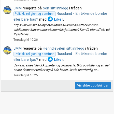
JMM
reagerte på
oen sitt innlegg
i tråden
Russland - En tikkende bombe
Politikk, religion og samfunn
eller bare fjas?
med
Liker
.
https://www.svt.se/nyheter/utrikes/ukrainas-attacker-mot-
wildberries-kan-orsaka-ekonomisk-jattesmall Kan få stor effekt på
Rysslands...
Torsdag kl 10:26
JMM
reagerte på
Hønndjevelen sitt innlegg
i tråden
Russland - En tikkende bombe
Politikk, religion og samfunn
eller bare fjas?
med
Liker
.
Javisst, sidestille okkupanter og okkuperte. Bibi og Putler og en del
andre despoter tenker også i de baner Jævla urettferdig at...
Torsdag kl 10:25
Vis eldre oppføringer