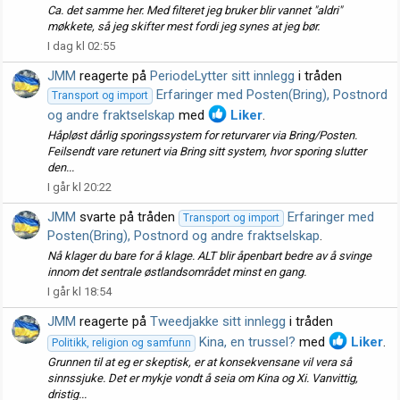
Ca. det samme her. Med filteret jeg bruker blir vannet "aldri"
møkkete, så jeg skifter mest fordi jeg synes at jeg bør.
I dag kl 02:55
JMM
reagerte på
PeriodeLytter sitt innlegg
i tråden
Erfaringer med Posten(Bring), Postnord
Transport og import
og andre fraktselskap
med
Liker
.
Håpløst dårlig sporingssystem for returvarer via Bring/Posten.
Feilsendt vare retunert via Bring sitt system, hvor sporing slutter
den...
I går kl 20:22
JMM
svarte på tråden
Erfaringer med
Transport og import
Posten(Bring), Postnord og andre fraktselskap
.
Nå klager du bare for å klage. ALT blir åpenbart bedre av å svinge
innom det sentrale østlandsområdet minst en gang.
I går kl 18:54
JMM
reagerte på
Tweedjakke sitt innlegg
i tråden
Kina, en trussel?
med
Liker
.
Politikk, religion og samfunn
Grunnen til at eg er skeptisk, er at konsekvensane vil vera så
sinnssjuke. Det er mykje vondt å seia om Kina og Xi. Vanvittig,
dristig...