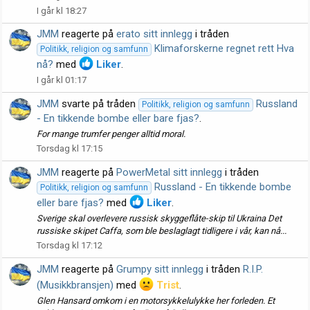
I går kl 18:27
JMM
reagerte på
erato sitt innlegg
i tråden
Klimaforskerne regnet rett Hva
Politikk, religion og samfunn
nå?
med
Liker
.
I går kl 01:17
JMM
svarte på tråden
Russland
Politikk, religion og samfunn
- En tikkende bombe eller bare fjas?
.
For mange trumfer penger alltid moral.
Torsdag kl 17:15
JMM
reagerte på
PowerMetal sitt innlegg
i tråden
Russland - En tikkende bombe
Politikk, religion og samfunn
eller bare fjas?
med
Liker
.
Sverige skal overlevere russisk skyggeflåte-skip til Ukraina Det
russiske skipet Caffa, som ble beslaglagt tidligere i vår, kan nå...
Torsdag kl 17:12
JMM
reagerte på
Grumpy sitt innlegg
i tråden
R.I.P.
(Musikkbransjen)
med
Trist
.
Glen Hansard omkom i en motorsykkelulykke her forleden. Et