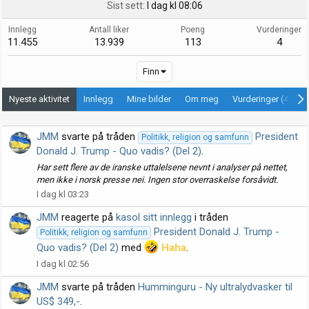
Sist sett
I dag kl 08:06
Innlegg
Antall liker
Poeng
Vurderinger
11.455
13.939
113
4
Finn
Nyeste aktivitet
Innlegg
Mine bilder
Om meg
Vurderinger (4)
JMM
svarte på tråden
President
Politikk, religion og samfunn
Donald J. Trump - Quo vadis? (Del 2)
.
Har sett flere av de iranske uttalelsene nevnt i analyser på nettet,
men ikke i norsk presse nei. Ingen stor overraskelse forsåvidt.
I dag kl 03:23
JMM
reagerte på
kasol sitt innlegg
i tråden
President Donald J. Trump -
Politikk, religion og samfunn
Quo vadis? (Del 2)
med
Haha
.
I dag kl 02:56
JMM
svarte på tråden
Humminguru - Ny ultralydvasker til
US$ 349,-
.