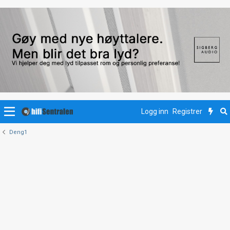
Logg inn
Registrer
Deng1