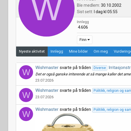
W
Ble medlem
30.10.2002
Sist sett
I dag kl 05:55
Innlegg
4.606
Finn
Nyeste aktivitet
Innlegg
Mine bilder
Om meg
Vurderinge
Wishmaster
svarte på tråden
Irritasjonst
Diverse
W
Det er også ganske irriterende at så mange kaller det ame
23.07.2026
Wishmaster
svarte på tråden
Politikk, religion og s
W
23.07.2026
Wishmaster
svarte på tråden
Politikk, religion og s
W