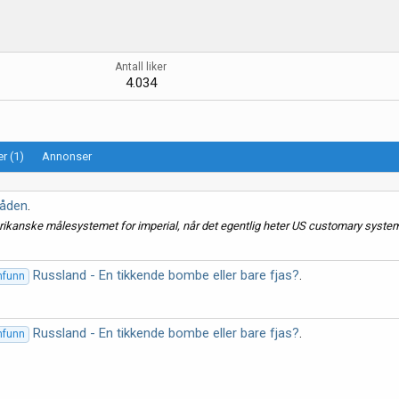
Antall liker
4.034
r (1)
Annonser
råden
.
rikanske målesystemet for imperial, når det egentlig heter US customary system
Russland - En tikkende bombe eller bare fjas?
.
amfunn
Russland - En tikkende bombe eller bare fjas?
.
amfunn