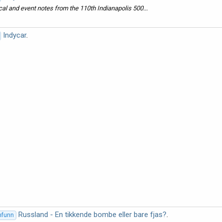
al and event notes from the 110th Indianapolis 500...
Indycar
.
Russland - En tikkende bombe eller bare fjas?
.
amfunn