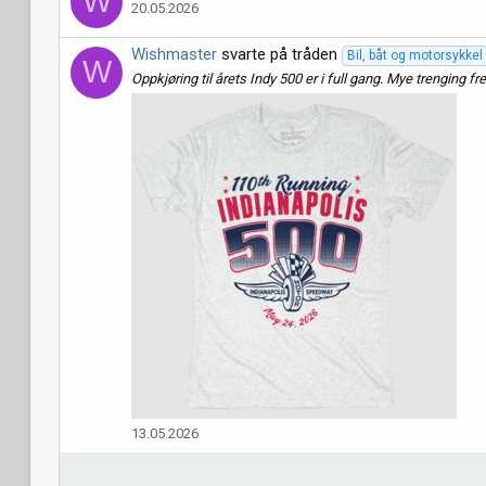
W
20.05.2026
Wishmaster
svarte på tråden
Bil, båt og motorsykkel
W
Oppkjøring til årets Indy 500 er i full gang. Mye trenging 
13.05.2026