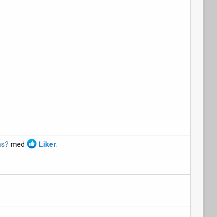
as?
med
Liker
.