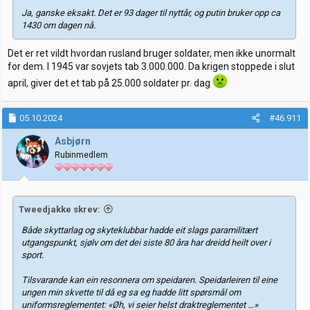
Ja, ganske eksakt. Det er 93 dager til nyttår, og putin bruker opp ca
1430 om dagen nå.
Det er ret vildt hvordan rusland bruger soldater, men ikke unormalt
for dem. I 1945 var sovjets tab 3.000.000. Da krigen stoppede i slut
april, giver det et tab på 25.000 soldater pr. dag
05.10.2024
#46.911
Asbjørn
Rubinmedlem
Tweedjakke skrev:
Både skyttarlag og skyteklubbar hadde eit slags paramilitært
utgangspunkt, sjølv om det dei siste 80 åra har dreidd heilt over i
sport.
Tilsvarande kan ein resonnera om speidaren. Speidarleiren til eine
ungen min skvette til då eg sa eg hadde litt spørsmål om
uniformsreglementet: «Øh, vi seier helst draktreglementet …»