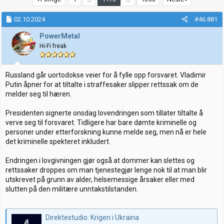
t
d
a
a
02.10.2024
#46.881
r
t
t
o
PowerMetal
e
Hi-Fi freak
r
Russland går uortodokse veier for å fylle opp forsvaret. Vladimir
Putin åpner for at tiltalte i straffesaker slipper rettssak om de
melder seg til hæren.
Presidenten signerte onsdag lovendringen som tillater tiltalte å
verve seg til forsvaret. Tidligere har bare dømte kriminelle og
personer under etterforskning kunne melde seg, men nå er hele
det kriminelle spekteret inkludert.
Endringen i lovgivningen gjør også at dommer kan slettes og
rettssaker droppes om man tjenestegjør lenge nok til at man blir
utskrevet på grunn av alder, helsemessige årsaker eller med
slutten på den militære unntakstilstanden.
Direktestudio: Krigen i Ukraina