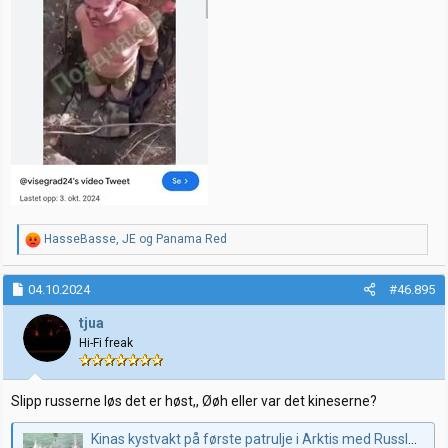
R
HasseBasse
,
JE
og
Panama Red
e
a
k
04.10.2024
#46.895
s
j
tjua
o
Hi-Fi freak
n
e
r
:
Slipp russerne løs det er høst,, Øøh eller var det kineserne?
Kinas kystvakt på første patrulje i Arktis med Russland