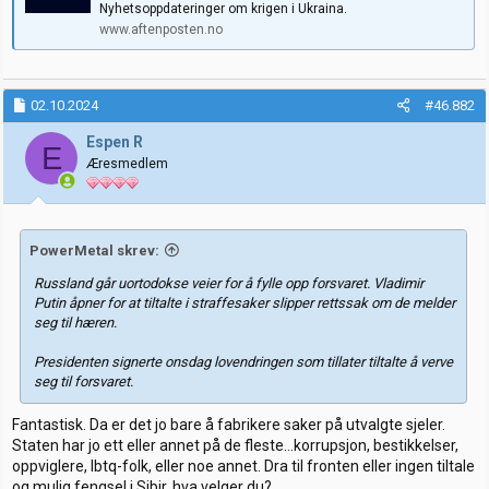
Nyhetsoppdateringer om krigen i Ukraina.
www.aftenposten.no
02.10.2024
#46.882
Espen R
E
Æresmedlem
PowerMetal skrev:
Russland går uortodokse veier for å fylle opp forsvaret. Vladimir
Putin åpner for at tiltalte i straffesaker slipper rettssak om de melder
seg til hæren.
Presidenten signerte onsdag lovendringen som tillater tiltalte å verve
seg til forsvaret.
Fantastisk. Da er det jo bare å fabrikere saker på utvalgte sjeler.
Staten har jo ett eller annet på de fleste…korrupsjon, bestikkelser,
oppviglere, lbtq-folk, eller noe annet. Dra til fronten eller ingen tiltale
og mulig fengsel i Sibir, hva velger du?