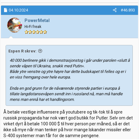
04.10.2024
#46.893
PowerMetal
Hi-Fi freak
Espen R skrev:
40 000 berlinere gikk i demonstrasjonstog i går under parolen «slutt å
sende våpen til Ukraina, snakk med Putin».
Både ytre venstre og ytre høyre har dette budskapet til felles og er i
en viss fremgang over hele europa.
Enda en god grunn for de nåværende styrende partier i europa å
tillate langdistansevåpen sendt inn i russland nå, man må handle
mens man ennå har et handlingsrom.
Å betale vestlige influensere på youtubere og tik-tok til å spre
russisk propaganda har nok vært god butikk for Putler. Selv om det
virket dyrt å betale 100 000 $ til hver person per måned, så er det
ikke så mye når man tenker på hvor mange Iskander missiler eller
S-400 systemer man får for de samme pengene.