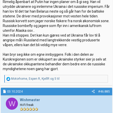
Rimelig åpenbart at Putin har ingen planer om å gi seg. Han vil
utrydde ukrainere og innlemme Ukraina i det russiske imperium. Får
han lov til det tar han Belarus neste og så går han for de baltiske
statene. De driver med provokasjoner mot vesten hele tiden.
Russisk korvett som jager norske fiskere fra norsk økonomisk sone.
Russiske bombefly og jagere som flyr inn i amerikansk luftrom
utenfor Alaska osv...
Han må stoppes. Det kan kun gjøres ved at Ukraina får lov til å
angripe mål i Russland med langtrekkende vestlig produserte
våpen, ellers kan det bli veldig mye verre.
Han bryr seg ikke om egne innbyggere. Folk i den delen av
Kurskregionen som er okkupert av ukrainske styrker sier jo selv at
de ukrainske okkupantene behandler dem bedre enn de russiske
myndighetene noen gang har gjort.
R
Motorhome
,
Espen R
,
KjellR
og 5 til
e
a
k
03.10.2024
#46.885
s
j
Wishmaster
W
o
Hi-Fi freak
n
e