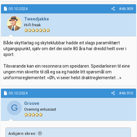
05.10.2024
#46.909
Tweedjakke
Hi-Fi freak
Både skyttarlag og skyteklubbar hadde eit slags paramilitært
utgangspunkt, sjølv om det dei siste 80 åra har dreidd heilt over i
sport.
Tilsvarande kan ein resonnera om speidaren. Speidarleiren til eine
ungen min skvette til då eg sa eg hadde litt spørsmål om
uniformsreglementet: «Øh, vi seier helst draktreglementet …»
05.10.2024
#46.910
Groove
G
Overivrig entusiast
Asbjørn skrev: