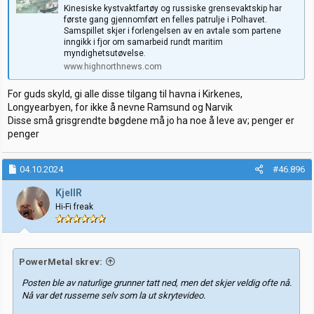
Kinesiske kystvaktfartøy og russiske grensevaktskip har
første gang gjennomført en felles patrulje i Polhavet.
Samspillet skjer i forlengelsen av en avtale som partene
inngikk i fjor om samarbeid rundt maritim
myndighetsutøvelse.
www.highnorthnews.com
For guds skyld, gi alle disse tilgang til havna i Kirkenes,
Longyearbyen, for ikke å nevne Ramsund og Narvik
Disse små grisgrendte bøgdene må jo ha noe å leve av; penger er
penger
04.10.2024
#46.896
KjellR
Hi-Fi freak
PowerMetal skrev:
Posten ble av naturlige grunner tatt ned, men det skjer veldig ofte nå.
Nå var det russerne selv som la ut skrytevideo.