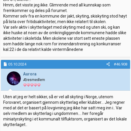
Hmm, det visste jeg ikke. Glimrende med all kunnskap som
fremkommer og deles på forumet.
Kommer selv fra en kommune der jakt, skyting, skiskyting stod høyt
på lista over fritidsaktiviteter, men ikke relatert til skolen.
Var selv aktiv i skytterlaget med skyting med og uten ski, og kan
ikke huske at noen av de omkringliggende kommunene hadde slike
aktiviteter i skoletida. Men skolene var stort sett eneste plassen
som hadde lange nok rom for innendørstrening og konkurranser
kal.22 i de da relativt kalde vintermånedene
05.10.2024
#46.908
Aurora
Æresmedlem
Uten at jeg er helt sikker, så er vel all skyting i Norge, utenom
Forsvaret, organisert gjennom skytterlag eller klubber... Jeg regner
med at det er basert på lovgivning jeg ikke har satt meg inn i.. Var
selv medlem av skytterlag i ungdommen.... her foregår
miniatyrskyting i et kommunalt tilfluktsrom, organisert av det lokale
skytterlaget..