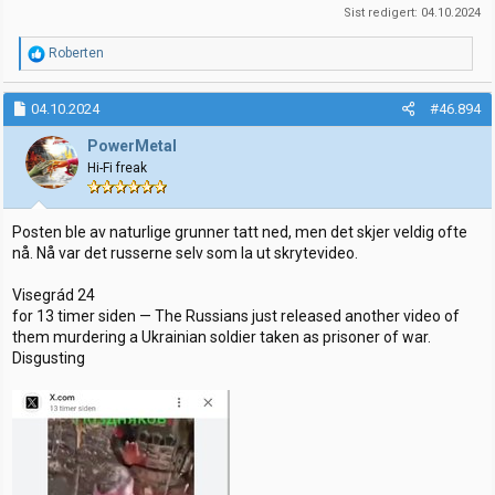
Sist redigert:
04.10.2024
R
Roberten
e
a
k
04.10.2024
#46.894
s
j
PowerMetal
o
Hi-Fi freak
n
e
r
:
Posten ble av naturlige grunner tatt ned, men det skjer veldig ofte
nå. Nå var det russerne selv som la ut skrytevideo.
Visegrád 24
for 13 timer siden — The Russians just released another video of
them murdering a Ukrainian soldier taken as prisoner of war.
Disgusting