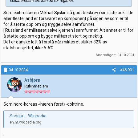
soldatemner som kan dø for regimet.
Som exil-russeren Mikhail Sjiskin så godt beskrev i sin siste bok. I de
aller fleste land er forsvaret en komponent på siden av som er til
for å støtte opp om og trygge selve samfunnet.
I Russland er militæret selve kjernen i samfunnet. Alt annet er til for
å støtte opp om og bygge militæret stort og mektig.
Det er ganske lett å forstå når militæret sluker 32% av
statsbudsjettet, ikke 5-6%.
Sist redigert:
04.10.2024
04.10.2024
#46.901
Asbjørn
Rubinmedlem
Som nord-koreas «hæren først»-doktrine.
Songun - Wikipedia
en.m.wikipedia.org
.