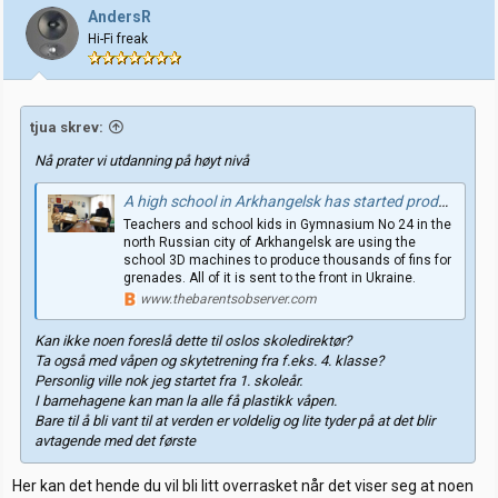
AndersR
Hi-Fi freak
tjua skrev:
Nå prater vi utdanning på høyt nivå
A high school in Arkhangelsk has started production of grenade components
Teachers and school kids in Gymnasium No 24 in the
north Russian city of Arkhangelsk are using the
school 3D machines to produce thousands of fins for
grenades. All of it is sent to the front in Ukraine.
www.thebarentsobserver.com
Kan ikke noen foreslå dette til oslos skoledirektør?
Ta også med våpen og skytetrening fra f.eks. 4. klasse?
Personlig ville nok jeg startet fra 1. skoleår.
I barnehagene kan man la alle få plastikk våpen.
Bare til å bli vant til at verden er voldelig og lite tyder på at det blir
avtagende med det første
Her kan det hende du vil bli litt overrasket når det viser seg at noen