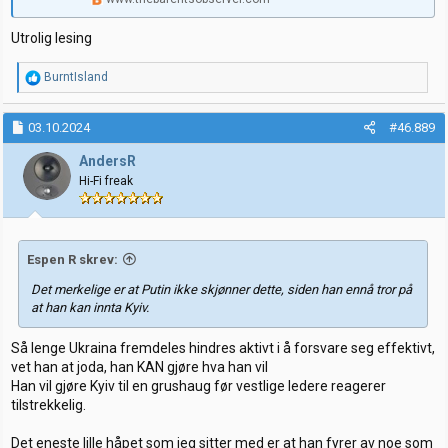
Utrolig lesing
R
BurntIsland
e
a
k
03.10.2024
#46.889
s
j
AndersR
o
Hi-Fi freak
n
e
r
:
Espen R skrev:
Det merkelige er at Putin ikke skjønner dette, siden han ennå tror på
at han kan innta Kyiv.
Så lenge Ukraina fremdeles hindres aktivt i å forsvare seg effektivt,
vet han at joda, han KAN gjøre hva han vil
Han vil gjøre Kyiv til en grushaug før vestlige ledere reagerer
tilstrekkelig.
Det eneste lille håpet som jeg sitter med er at han fyrer av noe som