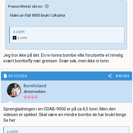
PowerMetal skrev:
Video av Fab 9000 brukt i Ukraina
x.com
x.com
Jeg tror ikke på det. En ni-tonns bombe ville forutsette et rimelig
svært bombefly nær grensen. Svær sak, men ikke ni tonn.
04.10.2024
#46.904
BurntIsland
Æresmedlem
Sprengladningen i en ODAB-9000 er på ca 4,5 tonn. Men den
videoen er sjekket. Skal være en mindre bombe de har brukt lenge.
Se her:
x.com