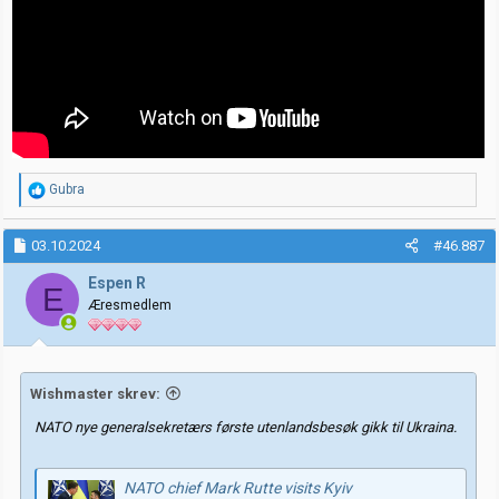
R
Gubra
e
a
k
03.10.2024
#46.887
s
j
Espen R
E
o
Æresmedlem
n
e
r
:
Wishmaster skrev:
NATO nye generalsekretærs første utenlandsbesøk gikk til Ukraina.
NATO chief Mark Rutte visits Kyiv