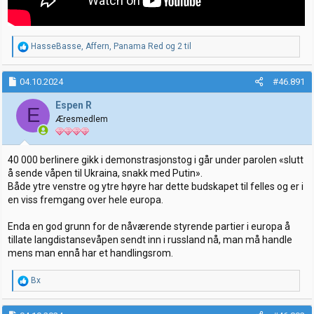
R
HasseBasse
,
Affern
,
Panama Red
og 2 til
e
a
k
04.10.2024
#46.891
s
j
Espen R
E
o
Æresmedlem
n
e
r
:
40 000 berlinere gikk i demonstrasjonstog i går under parolen «slutt
å sende våpen til Ukraina, snakk med Putin».
Både ytre venstre og ytre høyre har dette budskapet til felles og er i
en viss fremgang over hele europa.
Enda en god grunn for de nåværende styrende partier i europa å
tillate langdistansevåpen sendt inn i russland nå, man må handle
mens man ennå har et handlingsrom.
R
Bx
e
a
k