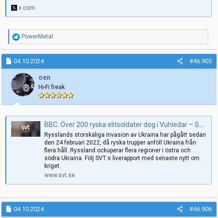
x.com
R
PowerMetal
e
a
k
04.10.2024
#46.905
s
j
oen
o
Hi-Fi freak
n
e
r
:
BBC: Över 200 ryska elitsoldater dog i Vuhledar – Senaste nytt om kriget i Ukraina
Rysslands storskaliga invasion av Ukraina har pågått sedan
den 24 februari 2022, då ryska trupper anföll Ukraina från
flera håll. Ryssland ockuperar flera regioner i östra och
södra Ukraina. Följ SVT:s liverapport med senaste nytt om
kriget.
www.svt.se
04.10.2024
#46.906