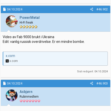
04.10.2024
#46.902
PowerMetal
Hi-Fi freak
Video av Fab 9000 brukt i Ukraina
Edit: vanlig russisk overdrivelse. Er en mindre bombe.
x.com
x.com
Sist redigert:
04.10.2024
04.10.2024
#46.903
Asbjørn
Rubinmedlem