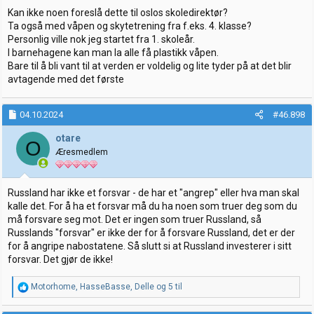
Kan ikke noen foreslå dette til oslos skoledirektør?
Ta også med våpen og skytetrening fra f.eks. 4. klasse?
Personlig ville nok jeg startet fra 1. skoleår.
I barnehagene kan man la alle få plastikk våpen.
Bare til å bli vant til at verden er voldelig og lite tyder på at det blir
avtagende med det første
04.10.2024
#46.898
otare
O
Æresmedlem
Russland har ikke et forsvar - de har et "angrep" eller hva man skal
kalle det. For å ha et forsvar må du ha noen som truer deg som du
må forsvare seg mot. Det er ingen som truer Russland, så
Russlands "forsvar" er ikke der for å forsvare Russland, det er der
for å angripe nabostatene. Så slutt si at Russland investerer i sitt
forsvar. Det gjør de ikke!
R
Motorhome
,
HasseBasse
,
Delle
og 5 til
e
a