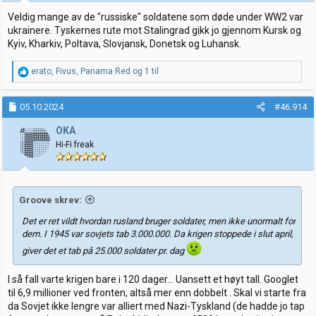
Veldig mange av de "russiske" soldatene som døde under WW2 var
ukrainere. Tyskernes rute mot Stalingrad gikk jo gjennom Kursk og
Kyiv, Kharkiv, Poltava, Slovjansk, Donetsk og Luhansk.
R
erato
,
Fivus
,
Panama Red
og 1 til
e
a
k
05.10.2024
#46.914
s
j
OKA
o
Hi-Fi freak
n
e
r
:
Groove skrev:
Det er ret vildt hvordan rusland bruger soldater, men ikke unormalt for
dem. I 1945 var sovjets tab 3.000.000. Da krigen stoppede i slut april,
giver det et tab på 25.000 soldater pr. dag
I så fall varte krigen bare i 120 dager... Uansett et høyt tall. Googlet
til 6,9 millioner ved fronten, altså mer enn dobbelt . Skal vi starte fra
da Sovjet ikke lengre var alliert med Nazi-Tyskland (de hadde jo tap