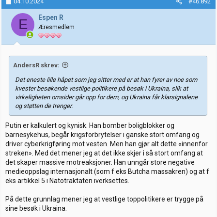
04.10.2024
#46.892
s
j
Espen R
E
o
Æresmedlem
n
e
r
:
AndersR skrev:
Det eneste lille håpet som jeg sitter med er at han fyrer av noe som
kvester besøkende vestlige politikere på besøk i Ukraina, slik at
virkeligheten omsider går opp for dem, og Ukraina får klarsignalene
og støtten de trenger.
Putin er kalkulert og kynisk. Han bomber boligblokker og
barnesykehus, begår krigsforbrytelser i ganske stort omfang og
driver cyberkrigføring mot vesten. Men han gjør alt dette «innenfor
streken». Med det mener jeg at det ikke skjer i så stort omfang at
det skaper massive motreaksjoner. Han unngår store negative
medieoppslag internasjonalt (som f eks Butcha massakren) og at f
eks artikkel 5 i Natotraktaten iverksettes.
På dette grunnlag mener jeg at vestlige toppolitikere er trygge på
sine besøk i Ukraina.