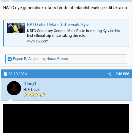
r
:
NATO nye generalsekretærs første utenlandsbesøk gikk til Ukraina.
NATO chief Mark Rutte visits Kyiv
NATO Secretary General Mark Rutte is visiting Kyiv on his
first official trip since taking the role.
www.dw.com
R
Espen R
,
Asbjørn
og
HasseBasse
e
a
k
03.10.2024
#46.886
s
j
Deng1
o
Hi-Fi freak
n
e
r
: