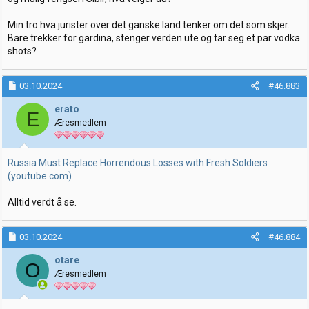
Min tro hva jurister over det ganske land tenker om det som skjer.
Bare trekker for gardina, stenger verden ute og tar seg et par vodka
shots?
03.10.2024
#46.883
erato
E
Æresmedlem
Russia Must Replace Horrendous Losses with Fresh Soldiers
(youtube.com)
Alltid verdt å se.
03.10.2024
#46.884
otare
O
Æresmedlem