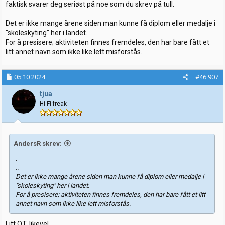
faktisk svarer deg seriøst på noe som du skrev på tull.
Det er ikke mange årene siden man kunne få diplom eller medalje i
"skoleskyting" her i landet.
For å presisere; aktiviteten finnes fremdeles, den har bare fått et
litt annet navn som ikke like lett misforstås.
05.10.2024
#46.907
tjua
Hi-Fi freak
AndersR skrev:
.
..
Det er ikke mange årene siden man kunne få diplom eller medalje i
"skoleskyting" her i landet.
For å presisere; aktiviteten finnes fremdeles, den har bare fått et litt
annet navn som ikke like lett misforstås.
Litt OT, likevel ..