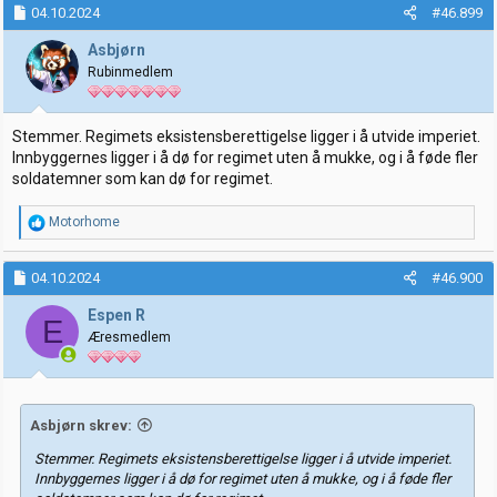
k
04.10.2024
#46.899
s
j
Asbjørn
o
Rubinmedlem
n
e
r
:
Stemmer. Regimets eksistensberettigelse ligger i å utvide imperiet.
Innbyggernes ligger i å dø for regimet uten å mukke, og i å føde fler
soldatemner som kan dø for regimet.
R
Motorhome
e
a
k
04.10.2024
#46.900
s
j
Espen R
E
o
Æresmedlem
n
e
r
:
Asbjørn skrev:
Stemmer. Regimets eksistensberettigelse ligger i å utvide imperiet.
Innbyggernes ligger i å dø for regimet uten å mukke, og i å føde fler