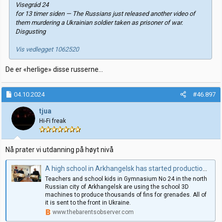
Visegrád 24
for 13 timer siden — The Russians just released another video of
them murdering a Ukrainian soldier taken as prisoner of war.
Disgusting
Vis vedlegget 1062520
De er «herlige» disse russerne…
04.10.2024
#46.897
tjua
Hi-Fi freak
Nå prater vi utdanning på høyt nivå
A high school in Arkhangelsk has started production of grenade components
Teachers and school kids in Gymnasium No 24 in the north
Russian city of Arkhangelsk are using the school 3D
machines to produce thousands of fins for grenades. All of
it is sent to the front in Ukraine.
www.thebarentsobserver.com