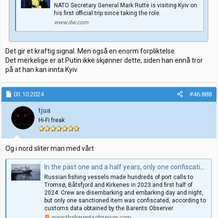
NATO Secretary General Mark Rutte is visiting Kyiv on
his first official trip since taking the role.
www.dw.com
Det gir et kraftig signal. Men også en enorm forpliktelse.
Det merkelige er at Putin ikke skjønner dette, siden han ennå tror
på at han kan innta Kyiv.
03.10.2024
#46.888
tjua
Hi-Fi freak
Og i nord sliter man med vårt
In the past one and a half years, only one confiscation has been made
Russian fishing vessels made hundreds of port calls to
Tromsø, Båtsfjord and Kirkenes in 2023 and first half of
2024. Crew are disembarking and embarking day and night,
but only one sanctioned item was confiscated, according to
customs data obtained by the Barents Observer.
www.thebarentsobserver.com