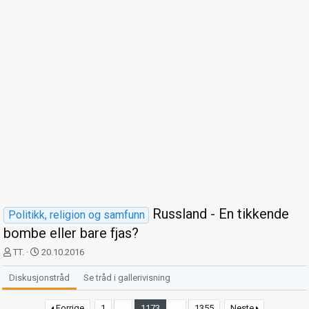
Russland - En tikkende
Politikk, religion og samfunn
bombe eller bare fjas?
T
S
TT.
20.10.2016
r
t
å
a
Diskusjonstråd
Se tråd i gallerivisning
d
r
s
t
Forrige
1
…
1173
…
1355
Neste