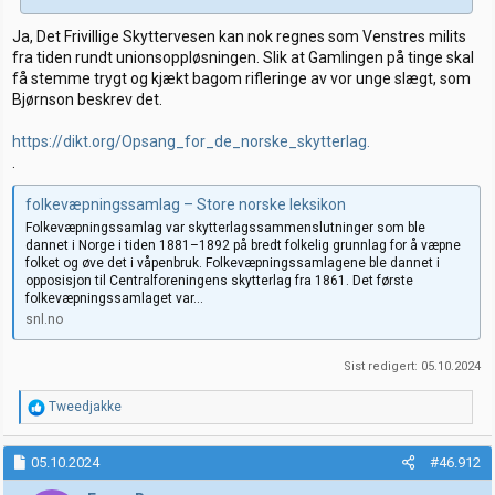
Ja, Det Frivillige Skyttervesen kan nok regnes som Venstres milits
fra tiden rundt unionsoppløsningen. Slik at Gamlingen på tinge skal
få stemme trygt og kjækt bagom rifleringe av vor unge slægt, som
Bjørnson beskrev det.
https://dikt.org/Opsang_for_de_norske_skytterlag.
.
folkevæpningssamlag – Store norske leksikon
Folkevæpningssamlag var skytterlagssammenslutninger som ble
dannet i Norge i tiden 1881–1892 på bredt folkelig grunnlag for å væpne
folket og øve det i våpenbruk. Folkevæpningssamlagene ble dannet i
opposisjon til Centralforeningens skytterlag fra 1861. Det første
folkevæpningssamlaget var...
snl.no
Sist redigert:
05.10.2024
R
Tweedjakke
e
a
k
05.10.2024
#46.912
s
j