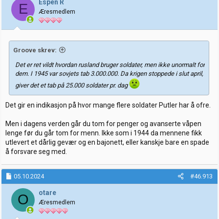
Espen R
E
o
Æresmedlem
n
e
r
:
Groove skrev:
Det er ret vildt hvordan rusland bruger soldater, men ikke unormalt for
dem. I 1945 var sovjets tab 3.000.000. Da krigen stoppede i slut april,
giver det et tab på 25.000 soldater pr. dag
Det gir en indikasjon på hvor mange flere soldater Putler har å ofre.
Men i dagens verden går du tom for penger og avanserte våpen
lenge før du går tom for menn. Ikke som i 1944 da mennene fikk
utlevert et dårlig gevær og en bajonett, eller kanskje bare en spade
å forsvare seg med.
05.10.2024
#46.913
otare
O
Æresmedlem