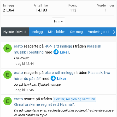
Innlegg
Antall liker
Poeng
Vurderinger
21.364
14.183
113
1
Finn
Nyeste aktivitet
Innlegg
Mine bilder
Om meg
Vurderinger (1)
erato
reagerte på
-KP- sitt innlegg
i tråden
Klassisk
E
musikk i bestilling
med
Liker
.
Fra imusic.
I dag kl 12:44
erato
reagerte på
otare sitt innlegg
i tråden
Klassisk; hva
E
hører du på nå?
med
Liker
.
Ja, på tv.nrk.no. Sjekket nettopp
I dag kl 00:45
erato
svarte på tråden
Politikk, religion og samfunn
E
Klimaforskerne regnet rett Hva nå?
.
De ddr gigantene er en vederstyggelighet og langt fra hva elvecruise
er. Men tilbake til topic.