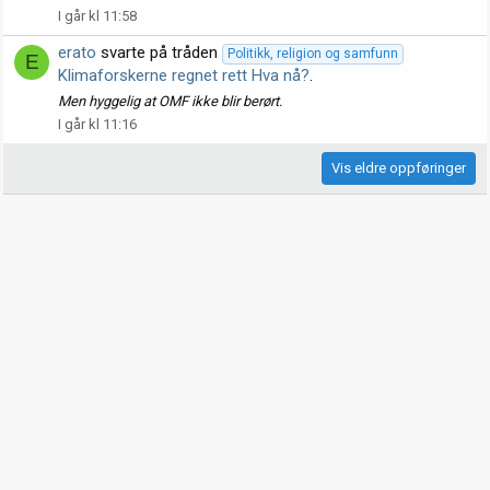
I går kl 11:58
erato
svarte på tråden
Politikk, religion og samfunn
E
Klimaforskerne regnet rett Hva nå?
.
Men hyggelig at OMF ikke blir berørt.
I går kl 11:16
Vis eldre oppføringer