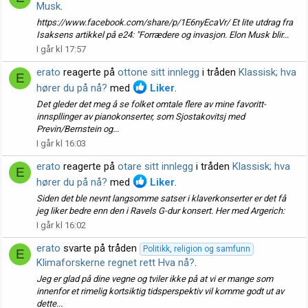
Musk
.
https://www.facebook.com/share/p/1E6nyEcaVr/ Et lite utdrag fra
Isaksens artikkel på e24: "Forrædere og invasjon. Elon Musk blir...
I går kl 17:57
erato
reagerte på
ottone sitt innlegg
i tråden
Klassisk; hva
E
hører du på nå?
med
Liker
.
Det gleder det meg å se folket omtale flere av mine favoritt-
innspllinger av pianokonserter, som Sjostakovitsj med
Previn/Bernstein og...
I går kl 16:03
erato
reagerte på
otare sitt innlegg
i tråden
Klassisk; hva
E
hører du på nå?
med
Liker
.
Siden det ble nevnt langsomme satser i klaverkonserter er det få
jeg liker bedre enn den i Ravels G-dur konsert. Her med Argerich:
I går kl 16:02
erato
svarte på tråden
Politikk, religion og samfunn
E
Klimaforskerne regnet rett Hva nå?
.
Jeg er glad på dine vegne og tviler ikke på at vi er mange som
innenfor et rimelig kortsiktig tidsperspektiv vil komme godt ut av
dette...