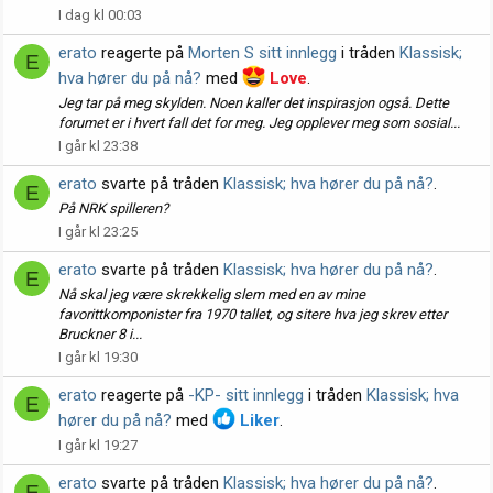
I dag kl 00:03
erato
reagerte på
Morten S sitt innlegg
i tråden
Klassisk;
E
hva hører du på nå?
med
Love
.
Jeg tar på meg skylden. Noen kaller det inspirasjon også. Dette
forumet er i hvert fall det for meg. Jeg opplever meg som sosial...
I går kl 23:38
erato
svarte på tråden
Klassisk; hva hører du på nå?
.
E
På NRK spilleren?
I går kl 23:25
erato
svarte på tråden
Klassisk; hva hører du på nå?
.
E
Nå skal jeg være skrekkelig slem med en av mine
favorittkomponister fra 1970 tallet, og sitere hva jeg skrev etter
Bruckner 8 i...
I går kl 19:30
erato
reagerte på
-KP- sitt innlegg
i tråden
Klassisk; hva
E
hører du på nå?
med
Liker
.
I går kl 19:27
erato
svarte på tråden
Klassisk; hva hører du på nå?
.
E