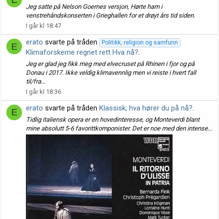
Jeg satte på Nelson Goernes versjon, Hørte ham i
venstrehåndskonserten i Grieghallen for et drøyt års tid siden.
I går kl 18:47
erato
svarte på tråden
Politikk, religion og samfunn
E
Klimaforskerne regnet rett Hva nå?
.
Jeg er glad jeg fikk meg med elvecruset på Rhinen i fjor og på
Donau i 2017. Ikke veldig klimavennlig men vi reiste i hvert fall
til/fra...
I går kl 18:36
erato
svarte på tråden
Klassisk; hva hører du på nå?
.
E
Tidlig italiensk opera er en hovedinteresse, og Monteverdi blant
mine absolutt 5-6 favorittkomponister. Det er noe med den intense...