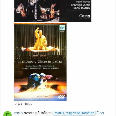
I går kl 18:29
erato
svarte på tråden
Elon
Politikk, religion og samfunn
E