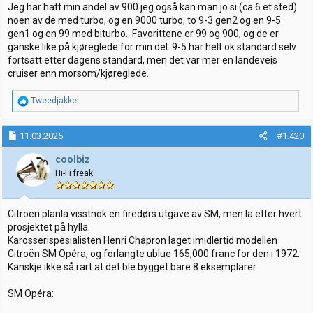
Jeg har hatt min andel av 900 jeg også kan man jo si (ca.6 et sted)
noen av de med turbo, og en 9000 turbo, to 9-3 gen2 og en 9-5
gen1 og en 99 med biturbo.. Favorittene er 99 og 900, og de er
ganske like på kjøreglede for min del. 9-5 har helt ok standard selv
fortsatt etter dagens standard, men det var mer en landeveis
cruiser enn morsom/kjøreglede.
R
Tweedjakke
e
a
k
11.03.2025
#1.420
s
j
coolbiz
o
Hi-Fi freak
n
e
r
:
Citroën planla visstnok en firedørs utgave av SM, men la etter hvert
prosjektet på hylla.
Karosserispesialisten Henri Chapron laget imidlertid modellen
Citroën SM Opéra, og forlangte ublue 165,000 franc for den i 1972.
Kanskje ikke så rart at det ble bygget bare 8 eksemplarer.
SM Opéra: