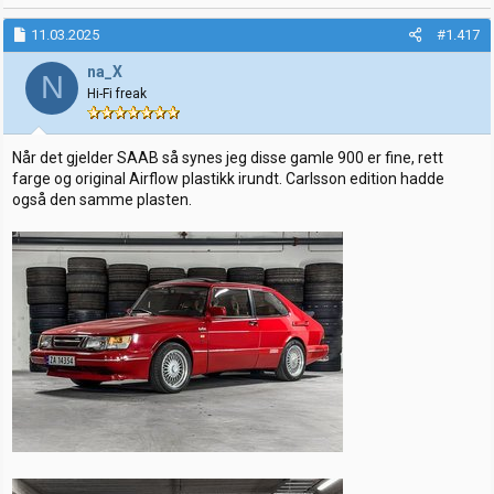
a
k
11.03.2025
#1.417
s
j
na_X
N
o
Hi-Fi freak
n
e
r
:
Når det gjelder SAAB så synes jeg disse gamle 900 er fine, rett
farge og original Airflow plastikk irundt. Carlsson edition hadde
også den samme plasten.