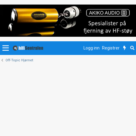
Logg inn
Registrer
Off-Topic Hjørnet