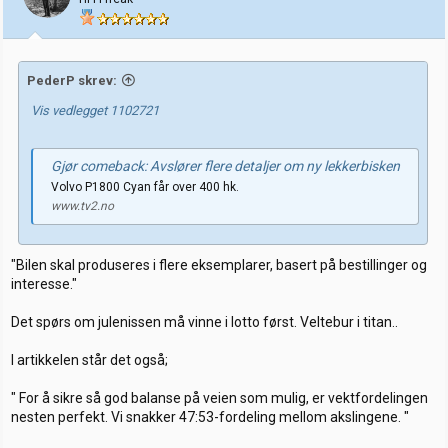
n
e
r
:
PederP skrev:
Vis vedlegget 1102721
Gjør comeback: Avslører flere detaljer om ny lekkerbisken
Volvo P1800 Cyan får over 400 hk.
www.tv2.no
"Bilen skal produseres i flere eksemplarer, basert på bestillinger og
interesse."
Det spørs om julenissen må vinne i lotto først. Veltebur i titan..
I artikkelen står det også;
" For å sikre så god balanse på veien som mulig, er vektfordelingen
nesten perfekt. Vi snakker 47:53-fordeling mellom akslingene. "