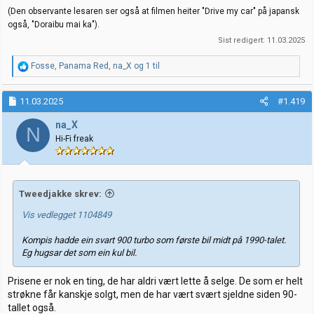
(Den observante lesaren ser også at filmen heiter "Drive my car" på japansk
også, "Doraibu mai ka").
Sist redigert:
11.03.2025
R
Fosse
,
Panama Red
,
na_X
og 1 til
e
a
k
11.03.2025
#1.419
s
j
na_X
N
o
Hi-Fi freak
n
e
r
:
Tweedjakke skrev:
Vis vedlegget 1104849
Kompis hadde ein svart 900 turbo som første bil midt på 1990-talet.
Eg hugsar det som ein kul bil.
Prisene er nok en ting, de har aldri vært lette å selge. De som er helt
strøkne får kanskje solgt, men de har vært svært sjeldne siden 90-
tallet også.