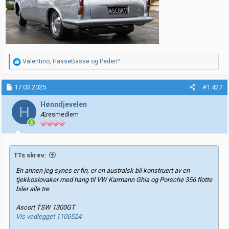
R
Valentino
,
HasseBasse
og
PederP
e
a
k
17.03.2025
#1.427
s
j
Hønndjevelen
H
o
Æresmedlem
n
e
r
:
TTs skrev:
En annen jeg synes er fin, er en australsk bil konstruert av en
tjekkoslovaker med hang til VW Karmann Ghia og Porsche 356 flotte
biler alle tre
Ascort TSW 1300GT
Vis vedlegget 1106524