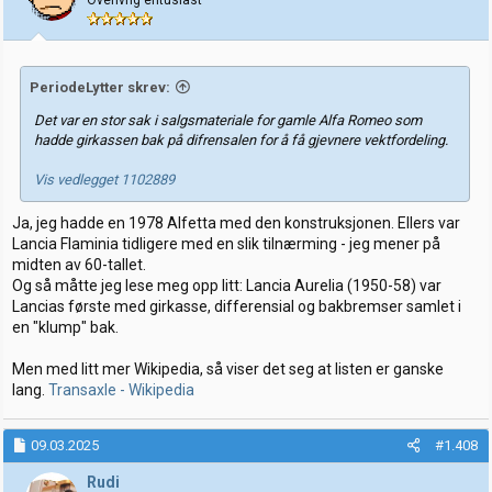
Overivrig entusiast
PeriodeLytter skrev:
Det var en stor sak i salgsmateriale for gamle Alfa Romeo som
hadde girkassen bak på difrensalen for å få gjevnere vektfordeling.
Vis vedlegget 1102889
Ja, jeg hadde en 1978 Alfetta med den konstruksjonen. Ellers var
Lancia Flaminia tidligere med en slik tilnærming - jeg mener på
midten av 60-tallet.
Og så måtte jeg lese meg opp litt: Lancia Aurelia (1950-58) var
Lancias første med girkasse, differensial og bakbremser samlet i
en "klump" bak.
Men med litt mer Wikipedia, så viser det seg at listen er ganske
lang.
Transaxle - Wikipedia
09.03.2025
#1.408
Rudi