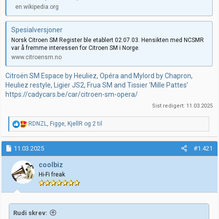
en.wikipedia.org
Spesialversjoner
Norsk Citroen SM Register ble etablert 02.07.03. Hensikten med NCSMR
var å fremme interessen for Citroen SM i Norge.
www.citroensm.no
Citroën SM Espace by Heuliez, Opéra and Mylord by Chapron,
Heuliez restyle, Ligier JS2, Frua SM and Tissier 'Mille Pattes'
https://cadycars.be/car/citroen-sm-opera/
Sist redigert:
11.03.2025
R
RDNZL
,
Figge
,
KjellR
og 2 til
e
a
k
11.03.2025
#1.421
s
j
coolbiz
o
Hi-Fi freak
n
e
r
:
Rudi skrev: