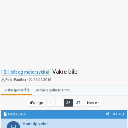
Vakre biler
Bil, båt og motorsykkel
T
S
Pink_Panther
26.05.2016
r
t
å
a
Diskusjonstråd
Se tråd i gallerivisning
d
r
s
t
Forrige
1
…
36
37
Neste
t
d
a
a
03.03.2025
#1.401
r
t
t
o
Hønndjevelen
H
e