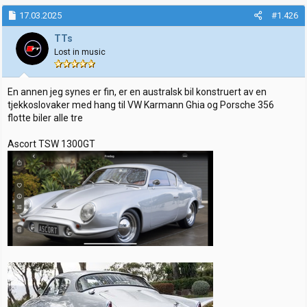
a
k
17.03.2025
#1.426
s
j
TTs
o
Lost in music
n
e
r
:
En annen jeg synes er fin, er en australsk bil konstruert av en
tjekkoslovaker med hang til VW Karmann Ghia og Porsche 356
flotte biler alle tre
Ascort TSW 1300GT