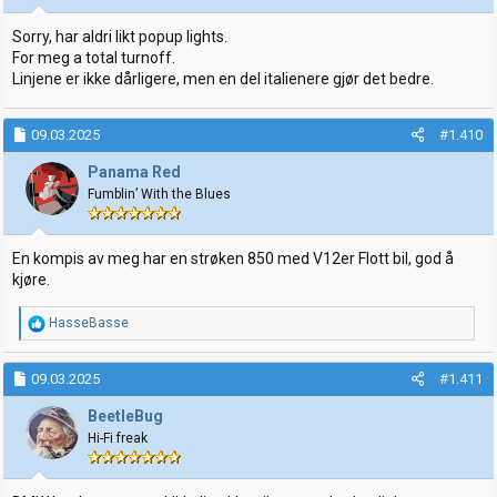
r
:
Sorry, har aldri likt popup lights.
For meg a total turnoff.
Linjene er ikke dårligere, men en del italienere gjør det bedre.
09.03.2025
#1.410
Panama Red
Fumblin’ With the Blues
En kompis av meg har en strøken 850 med V12er Flott bil, god å
kjøre.
R
HasseBasse
e
a
k
09.03.2025
#1.411
s
j
BeetleBug
o
Hi-Fi freak
n
e
r