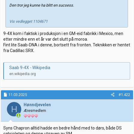
Den tror jeg kunne ha blitt en sucsess.
Vis vedlegget 1104671
9-4X kom i faktisk i produksjon i en GM-eid fabrikk i Mexico, men
etter mindre enn et år var det slutt på moroa.
Fint lite Saab-DNA i denne, bortsett fra fronten. Teknikken er hentet
fra Cadillac SRX.
Saab 9-4X - Wikipedia
en.wikipedia.org
11.03.2025
#1.422
Hønndjevelen
H
Æresmedlem
Syns Chapron alltid hadde en bedre hånd med to dørs, både DS
cabrioleten og denne utgaven av SM