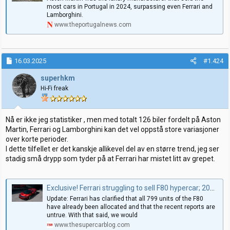
most cars in Portugal in 2024, surpassing even Ferrari and
Lamborghini.
www.theportugalnews.com
16.03.2025
#1.424
superhkm
Hi-Fi freak
Nå er ikke jeg statistiker , men med totalt 126 biler fordelt på Aston
Martin, Ferrari og Lamborghini kan det vel oppstå store variasjoner
over korte perioder.
I dette tilfellet er det kanskje allikevel del av en større trend, jeg ser
stadig små drypp som tyder på at Ferrari har mistet litt av grepet.
Exclusive! Ferrari struggling to sell F80 hypercar; 20% slots unsold (Updated) - The Supercar Blog
Update: Ferrari has clarified that all 799 units of the F80
have already been allocated and that the recent reports are
untrue. With that said, we would
www.thesupercarblog.com