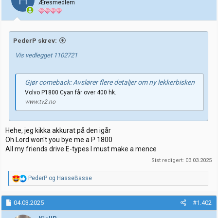
Æresmedlem
r
PederP skrev:
Vis vedlegget 1102721
Gjør comeback: Avslører flere detaljer om ny lekkerbisken
Volvo P1800 Cyan får over 400 hk.
www.tv2.no
Hehe, jeg kikka akkurat på den igår
Oh Lord won't you bye me a P 1800
All my friends drive E-types I must make a mence
Sist redigert:
03.03.2025
R
PederP
og
HasseBasse
e
a
k
04.03.2025
#1.402
s
j