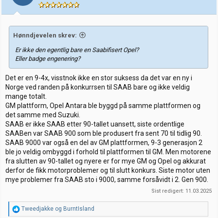
n
e
r
:
Hønndjevelen skrev:
Er ikke den egentlig bare en Saabifisert Opel?
Eller badge engenering?
Det er en 9-4x, visstnok ikke en stor suksess da det var en ny i
Norge ved randen på konkurrsen til SAAB bare og ikke veldig
mange totalt.
GM plattform, Opel Antara ble byggd på samme plattformen og
det samme med Suzuki.
SAAB er ikke SAAB etter 90-tallet uansett, siste ordentlige
SAABen var SAAB 900 som ble produsert fra sent 70 til tidlig 90.
SAAB 9000 var også en del av GM plattformen, 9-3 generasjon 2
ble jo veldig ombyggd i forhold til plattformen til GM. Men motorene
fra slutten av 90-tallet og nyere er for mye GM og Opel og akkurat
derfor de fikk motorproblemer og til slutt konkurs. Siste motor uten
mye problemer fra SAAB sto i 9000, samme forsåvidt i 2. Gen 900.
Sist redigert:
11.03.2025
R
Tweedjakke
og
BurntIsland
e