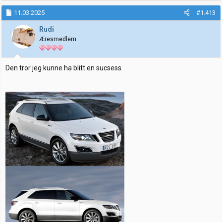
a
k
11.03.2025
#1.413
s
j
Rudi
o
Æresmedlem
n
e
r
:
Den tror jeg kunne ha blitt en sucsess.