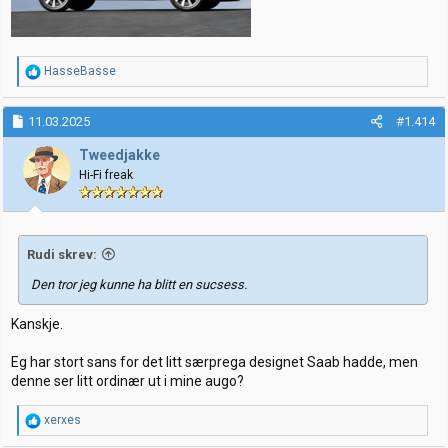
R
HasseBasse
e
a
k
11.03.2025
#1.414
s
j
Tweedjakke
o
Hi-Fi freak
n
e
r
:
Rudi skrev:
Den tror jeg kunne ha blitt en sucsess.
Kanskje.
Eg har stort sans for det litt særprega designet Saab hadde, men
denne ser litt ordinær ut i mine augo?
R
xerxes
e