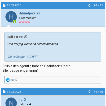
a
k
11.03.2025
#1.415
s
j
Hønndjevelen
H
o
Æresmedlem
n
e
r
:
Rudi skrev:
Den tror jeg kunne ha blitt en sucsess.
Vis vedlegget 1104671
Er ikke den egentlig bare en Saabifisert Opel?
Eller badge engenering?
R
na_X
e
a
k
11.03.2025
#1.416
s
j
na_X
N
o
Hi-Fi freak