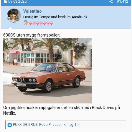
k
09.03.2025
#1.412
s
j
Valentino
o
Lustig im Tempo und keck im Ausdruck
n
e
r
:
630CS uten stygg frontspoiler:
Om jeg ikke husker rappgale er det en slik med i Black Doves på
Netflix.
R
PUKK OG GRUS
,
PederP
,
superhkm
og 1 til
e