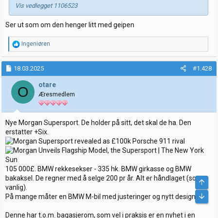
Vis vedlegget 1106523
Ser ut som om den henger litt med geipen
R
Ingeniøren
e
a
k
18.03.2025
#1.428
s
j
otare
O
o
Æresmedlem
n
e
r
:
Nye Morgan Supersport. De holder på sitt, det skal de ha. Den
erstatter +Six.
105 000£. BMW rekkesekser - 335 hk. BMW girkasse og BMW
bakaksel. De regner med å selge 200 pr år. Alt er håndlaget (som
vanlig).
På mange måter en BMW M-bil med justeringer og nytt design.
Denne har t.o.m. bagasjerom, som vel i praksis er en nyhet i en