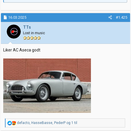
16.03.2025
#1.425
TTs
Lost in music
Liker AC Aseca godt
R
defacto
,
HasseBasse
,
PederP
og 1 til
e