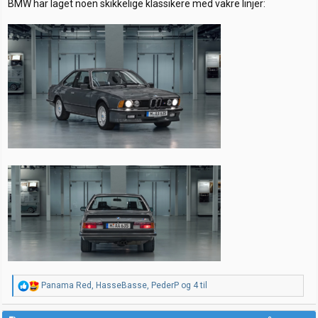
:
BMW har laget noen skikkelige klassikere med vakre linjer:
R
Panama Red
,
HasseBasse
,
PederP
og 4 til
e
a