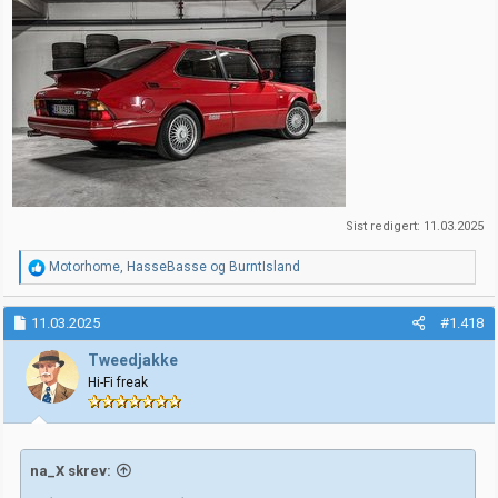
Sist redigert:
11.03.2025
R
Motorhome
,
HasseBasse
og
BurntIsland
e
a
k
11.03.2025
#1.418
s
j
Tweedjakke
o
Hi-Fi freak
n
e
r
:
na_X skrev: