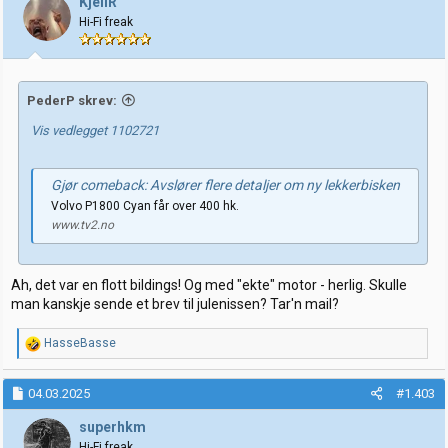
KjellR
o
Hi-Fi freak
n
e
r
:
PederP skrev:
Vis vedlegget 1102721
Gjør comeback: Avslører flere detaljer om ny lekkerbisken
Volvo P1800 Cyan får over 400 hk.
www.tv2.no
Ah, det var en flott bildings! Og med "ekte" motor - herlig. Skulle
man kanskje sende et brev til julenissen? Tar'n mail?
R
HasseBasse
e
a
k
04.03.2025
#1.403
s
j
superhkm
o
Hi-Fi freak