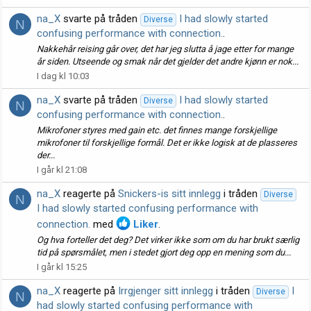
na_X
svarte på tråden
I had slowly started
Diverse
N
confusing performance with connection.
.
Nakkehår reising går over, det har jeg slutta å jage etter for mange
år siden. Utseende og smak når det gjelder det andre kjønn er nok...
I dag kl 10:03
na_X
svarte på tråden
I had slowly started
Diverse
N
confusing performance with connection.
.
Mikrofoner styres med gain etc. det finnes mange forskjellige
mikrofoner til forskjellige formål. Det er ikke logisk at de plasseres
der...
I går kl 21:08
na_X
reagerte på
Snickers-is sitt innlegg
i tråden
Diverse
N
I had slowly started confusing performance with
connection.
med
Liker
.
Og hva forteller det deg? Det virker ikke som om du har brukt særlig
tid på spørsmålet, men i stedet gjort deg opp en mening som du...
I går kl 15:25
na_X
reagerte på
Irrgjenger sitt innlegg
i tråden
I
Diverse
N
had slowly started confusing performance with