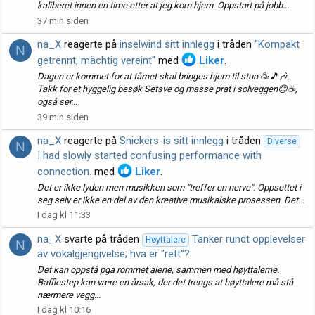
kaliberet innen en time etter at jeg kom hjem. Oppstart på jobb...
37 min siden
na_X
reagerte på
inselwind sitt innlegg
i tråden
"Kompakt
N
getrennt, mächtig vereint"
med
Liker
.
Dagen er kommet for at tårnet skal bringes hjem til stua 🥳🎵🎶.
Takk for et hyggelig besøk Setsve og masse prat i solveggen😊☕️,
også ser...
39 min siden
na_X
reagerte på
Snickers-is sitt innlegg
i tråden
Diverse
N
I had slowly started confusing performance with
connection.
med
Liker
.
Det er ikke lyden men musikken som "treffer en nerve". Oppsettet i
seg selv er ikke en del av den kreative musikalske prosessen. Det...
I dag kl 11:33
na_X
svarte på tråden
Tanker rundt opplevelser
Høyttalere
N
av vokalgjengivelse; hva er "rett"?
.
Det kan oppstå pga rommet alene, sammen med høyttalerne.
Bafflestep kan være en årsak, der det trengs at høyttalere må stå
nærmere vegg...
I dag kl 10:16