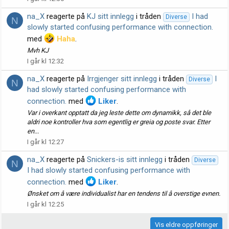
na_X
reagerte på
KJ sitt innlegg
i tråden
I had
Diverse
N
slowly started confusing performance with connection.
med
Haha
.
Mvh KJ
I går kl 12:32
na_X
reagerte på
Irrgjenger sitt innlegg
i tråden
I
Diverse
N
had slowly started confusing performance with
connection.
med
Liker
.
Var i overkant opptatt da jeg leste dette om dynamikk, så det ble
aldri noe kontroller hva som egentlig er greia og poste svar. Etter
en...
I går kl 12:27
na_X
reagerte på
Snickers-is sitt innlegg
i tråden
Diverse
N
I had slowly started confusing performance with
connection.
med
Liker
.
Ønsket om å være individualist har en tendens til å overstige evnen.
I går kl 12:25
Vis eldre oppføringer