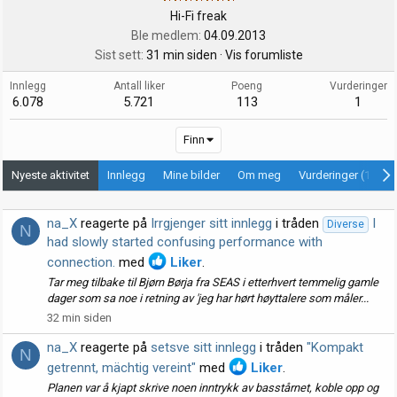
Hi-Fi freak
Ble medlem
04.09.2013
Sist sett
31 min siden
·
Vis forumliste
Innlegg
Antall liker
Poeng
Vurderinger
6.078
5.721
113
1
Finn
Nyeste aktivitet
Innlegg
Mine bilder
Om meg
Vurderinger (1)
na_X
reagerte på
Irrgjenger sitt innlegg
i tråden
I
Diverse
N
had slowly started confusing performance with
connection.
med
Liker
.
Tar meg tilbake til Bjørn Børja fra SEAS i etterhvert temmelig gamle
dager som sa noe i retning av 'jeg har hørt høyttalere som måler...
32 min siden
na_X
reagerte på
setsve sitt innlegg
i tråden
"Kompakt
N
getrennt, mächtig vereint"
med
Liker
.
Planen var å kjapt skrive noen inntrykk av basstårnet, koble opp og