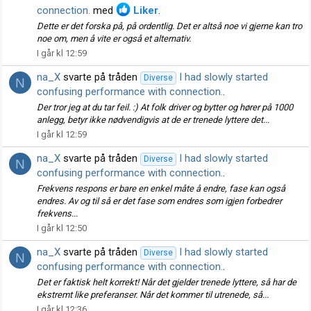
connection.
med
Liker
.
Dette er det forska på, på ordentlig. Det er altså noe vi gjerne kan tro
noe om, men å vite er også et alternativ.
I går kl 12:59
na_X
svarte på tråden
I had slowly started
Diverse
N
confusing performance with connection.
.
Der tror jeg at du tar feil. :) At folk driver og bytter og hører på 1000
anlegg, betyr ikke nødvendigvis at de er trenede lyttere det...
I går kl 12:59
na_X
svarte på tråden
I had slowly started
Diverse
N
confusing performance with connection.
.
Frekvens respons er bare en enkel måte å endre, fase kan også
endres. Av og til så er det fase som endres som igjen forbedrer
frekvens...
I går kl 12:50
na_X
svarte på tråden
I had slowly started
Diverse
N
confusing performance with connection.
.
Det er faktisk helt korrekt! Når det gjelder trenede lyttere, så har de
ekstremt like preferanser. Når det kommer til utrenede, så...
I går kl 12:36