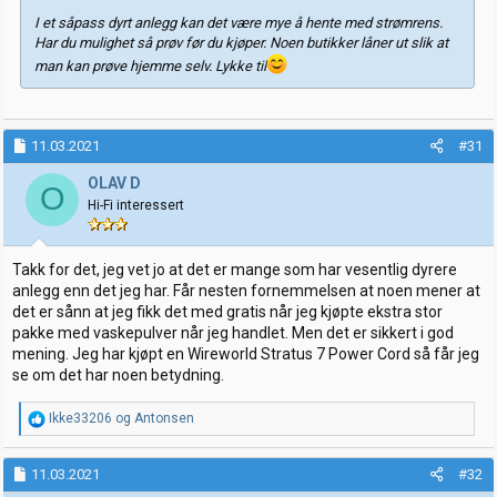
I et såpass dyrt anlegg kan det være mye å hente med strømrens.
Har du mulighet så prøv før du kjøper. Noen butikker låner ut slik at
man kan prøve hjemme selv. Lykke til
11.03.2021
#31
OLAV D
O
Hi-Fi interessert
Takk for det, jeg vet jo at det er mange som har vesentlig dyrere
anlegg enn det jeg har. Får nesten fornemmelsen at noen mener at
det er sånn at jeg fikk det med gratis når jeg kjøpte ekstra stor
pakke med vaskepulver når jeg handlet. Men det er sikkert i god
mening. Jeg har kjøpt en Wireworld Stratus 7 Power Cord så får jeg
se om det har noen betydning.
R
Ikke33206
og
Antonsen
e
a
k
11.03.2021
#32
s