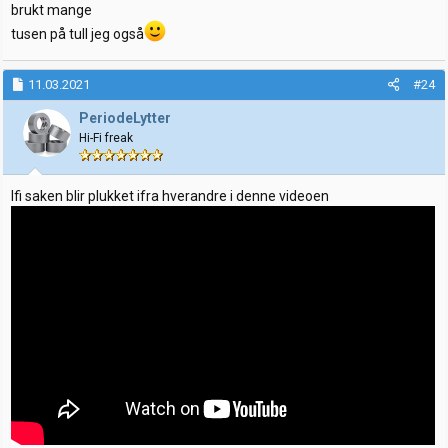
brukt mange
tusen på tull jeg også
11.03.2021
#24
PeriodeLytter
Hi-Fi freak
Ifi saken blir plukket ifra hverandre i denne videoen