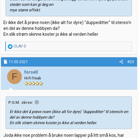
steder som kan gi deg en
mye større effekt.
Er ikke det å prøve noen (ikke alt for dyre) "duppeditter" til stereo'n
en del av denne hobbyen da?
En slik strøm skinne koster jo ikke al verden heller.
R
OLAV D
e
a
k
11.03.2021
#23
s
j
forsell
F
o
Hi-Fi freak
n
e
r
:
P.O.M. skrev:
Er ikke det å prøve noen (ikke alt for dyre) "duppeditter" til stereo'n en
del av denne hobbyen da?
En slik strøm skinne koster jo ikke al verden heller.
Joda ikke noe problem å bruke noen lapper på litt små kos, har