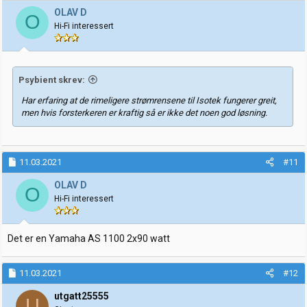
OLAV D
O
Hi-Fi interessert
Psybient skrev:
Har erfaring at de rimeligere strømrensene til Isotek fungerer greit,
men hvis forsterkeren er kraftig så er ikke det noen god løsning.
11.03.2021
#11
OLAV D
O
Hi-Fi interessert
Det er en Yamaha AS 1100 2x90 watt
11.03.2021
#12
utgatt25555
U