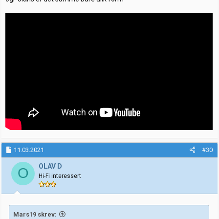
11.03.2021
#30
OLAV D
O
Hi-Fi interessert
Mars19 skrev: