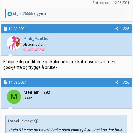
Sist redigert:
12.03.2021
R
utgatt25555
og
ymir
e
a
k
11.03.2021
#25
s
j
Pink_Panther
o
Æresmedlem
n
e
r
:
Er disse duppedittene og kablene som skal rense strømmen
godkjente og trygge å bruke?
11.03.2021
#26
Medlem 1792
M
Gjest
forsell skrev:
Joda ikke noe problem å bruke noen lapper på litt små kos, har brukt