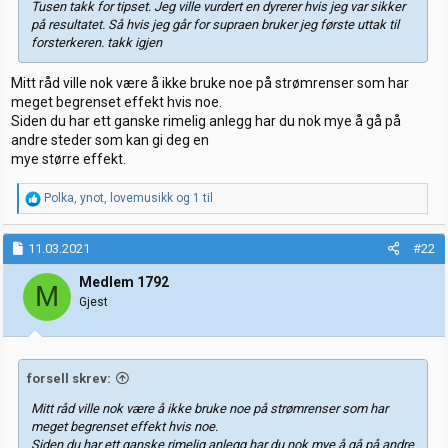
Tusen takk for tipset. Jeg ville vurdert en dyrerer hvis jeg var sikker
på resultatet. Så hvis jeg går for supraen bruker jeg første uttak til
forsterkeren. takk igjen
Mitt råd ville nok være å ikke bruke noe på strømrenser som har
meget begrenset effekt hvis noe.
Siden du har ett ganske rimelig anlegg har du nok mye å gå på
andre steder som kan gi deg en
mye større effekt.
R
Polka
,
ynot
,
lovemusikk
og 1 til
e
a
k
11.03.2021
#22
s
j
Medlem 1792
M
o
Gjest
n
e
r
:
forsell skrev:
Mitt råd ville nok være å ikke bruke noe på strømrenser som har
meget begrenset effekt hvis noe.
Siden du har ett ganske rimelig anlegg har du nok mye å gå på andre