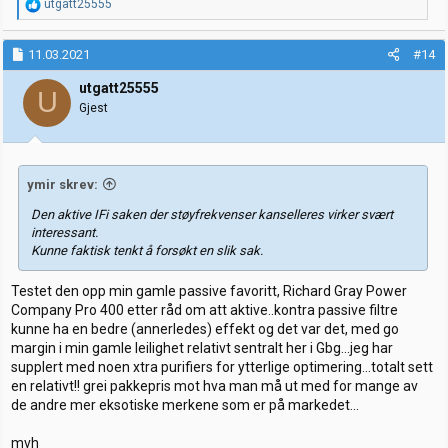
R
utgatt25555
e
a
k
11.03.2021
#14
s
j
utgatt25555
U
o
Gjest
n
e
r
:
ymir skrev:
Den aktive IFi saken der støyfrekvenser kanselleres virker svært
interessant.
Kunne faktisk tenkt å forsøkt en slik sak.
Testet den opp min gamle passive favoritt, Richard Gray Power
Company Pro 400 etter råd om att aktive..kontra passive filtre
kunne ha en bedre (annerledes) effekt og det var det, med go
margin i min gamle leilighet relativt sentralt her i Gbg...jeg har
supplert med noen xtra purifiers for ytterlige optimering...totalt sett
en relativt!! grei pakkepris mot hva man må ut med for mange av
de andre mer eksotiske merkene som er på markedet...
mvh