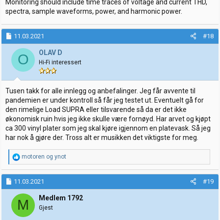
Monitoring should include time traces of voltage and current THD,
spectra, sample waveforms, power, and harmonic power.
11.03.2021
#18
OLAV D
O
Hi-Fi interessert
Tusen takk for alle innlegg og anbefalinger. Jeg får avvente til
pandemien er under kontroll så får jeg testet ut. Eventuelt gå for
den rimelige Load SUPRA eller tilsvarende så da er det ikke
økonomisk ruin hvis jeg ikke skulle være fornøyd. Har arvet og kjøpt
ca 300 vinyl plater som jeg skal kjøre igjennom en platevask. Så jeg
har nok å gjøre der. Tross alt er musikken det viktigste for meg.
R
motoren
og
ynot
e
a
k
11.03.2021
#19
s
j
Medlem 1792
M
o
Gjest
n
e