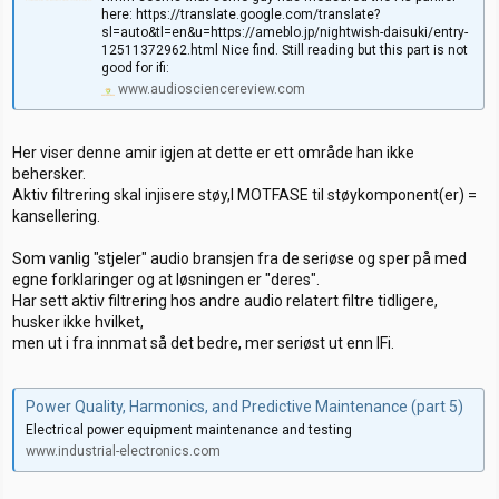
here: https://translate.google.com/translate?
sl=auto&tl=en&u=https://ameblo.jp/nightwish-daisuki/entry-
12511372962.html Nice find. Still reading but this part is not
good for ifi:
www.audiosciencereview.com
Her viser denne amir igjen at dette er ett område han ikke
behersker.
Aktiv filtrering skal injisere støy,I MOTFASE til støykomponent(er) =
kansellering.
Som vanlig "stjeler" audio bransjen fra de seriøse og sper på med
egne forklaringer og at løsningen er "deres".
Har sett aktiv filtrering hos andre audio relatert filtre tidligere,
husker ikke hvilket,
men ut i fra innmat så det bedre, mer seriøst ut enn IFi.
Power Quality, Harmonics, and Predictive Maintenance (part 5)
Electrical power equipment maintenance and testing
www.industrial-electronics.com