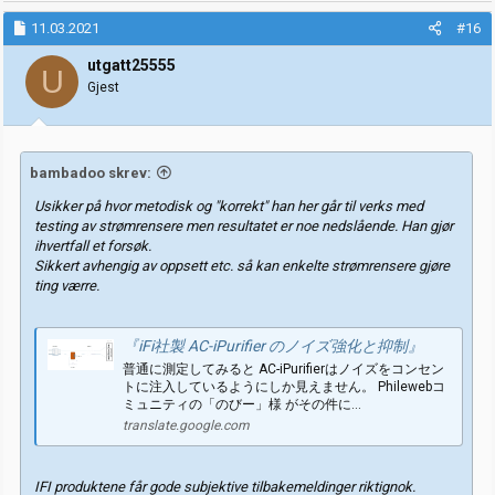
11.03.2021
#16
utgatt25555
U
Gjest
bambadoo skrev:
Usikker på hvor metodisk og "korrekt" han her går til verks med
testing av strømrensere men resultatet er noe nedslående. Han gjør
ihvertfall et forsøk.
Sikkert avhengig av oppsett etc. så kan enkelte strømrensere gjøre
ting værre.
『iFi社製 AC-iPurifier のノイズ強化と抑制』
普通に測定してみると AC-iPurifierはノイズをコンセン
トに注入しているようにしか見えません。 Philewebコ
ミュニティの「のびー」様 がその件に…
translate.google.com
IFI produktene får gode subjektive tilbakemeldinger riktignok.