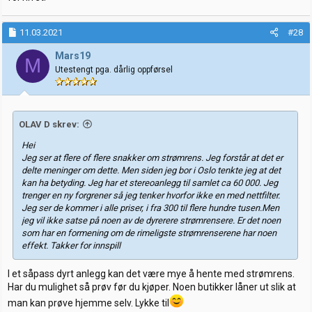
11.03.2021
#28
Mars19
M
Utestengt pga. dårlig oppførsel
OLAV D skrev:
Hei
Jeg ser at flere of flere snakker om strømrens. Jeg forstår at det er
delte meninger om dette. Men siden jeg bor i Oslo tenkte jeg at det
kan ha betyding. Jeg har et stereoanlegg til samlet ca 60 000. Jeg
trenger en ny forgrener så jeg tenker hvorfor ikke en med nettfilter.
Jeg ser de kommer i alle priser, i fra 300 til flere hundre tusen.Men
jeg vil ikke satse på noen av de dyrerere strømrensere. Er det noen
som har en formening om de rimeligste strømrenserene har noen
effekt. Takker for innspill
I et såpass dyrt anlegg kan det være mye å hente med strømrens.
Har du mulighet så prøv før du kjøper. Noen butikker låner ut slik at
man kan prøve hjemme selv. Lykke til