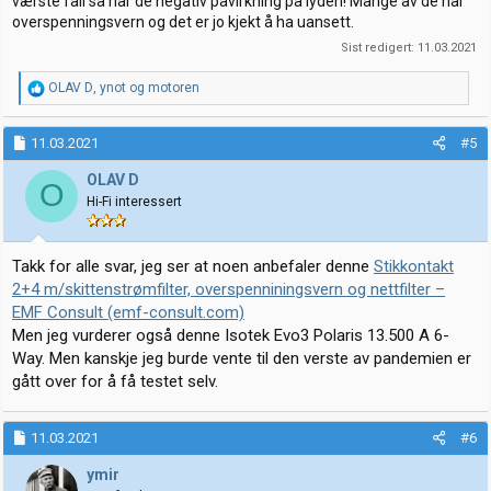
værste fall så har de negativ påvirkning på lyden! Mange av de har
overspenningsvern og det er jo kjekt å ha uansett.
Sist redigert:
11.03.2021
R
OLAV D
,
ynot
og
motoren
e
a
k
11.03.2021
#5
s
j
OLAV D
O
o
Hi-Fi interessert
n
e
r
:
Takk for alle svar, jeg ser at noen anbefaler denne
Stikkontakt
2+4 m/skittenstrømfilter, overspenniningsvern og nettfilter –
EMF Consult (emf-consult.com)
Men jeg vurderer også denne Isotek Evo3 Polaris 13.500 A 6-
Way. Men kanskje jeg burde vente til den verste av pandemien er
gått over for å få testet selv.
11.03.2021
#6
ymir