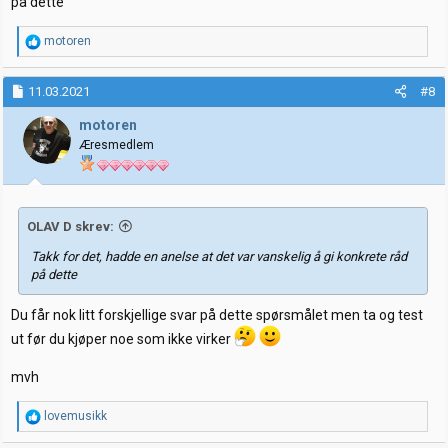
på dette
R
motoren
e
a
k
11.03.2021
#8
s
j
motoren
o
Æresmedlem
n
e
r
:
OLAV D skrev:
Takk for det, hadde en anelse at det var vanskelig å gi konkrete råd
på dette
Du får nok litt forskjellige svar på dette spørsmålet men ta og test
ut før du kjøper noe som ikke virker
mvh
R
lovemusikk
e
a