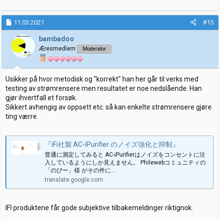
11.03.2021
#15
bambadoo
Æresmedlem
Moderator
Usikker på hvor metodisk og "korrekt" han her går til verks med
testing av strømrensere men resultatet er noe nedslående. Han
gjør ihvertfall et forsøk.
Sikkert avhengig av oppsett etc. så kan enkelte strømrensere gjøre
ting værre.
『iFi社製 AC-iPurifier のノイズ強化と抑制』
普通に測定してみると AC-iPurifierはノイズをコンセントに注
入しているようにしか見えません。 Philewebコミュニティの
「のびー」様 がその件に…
translate.google.com
IFI produktene får gode subjektive tilbakemeldinger riktignok.