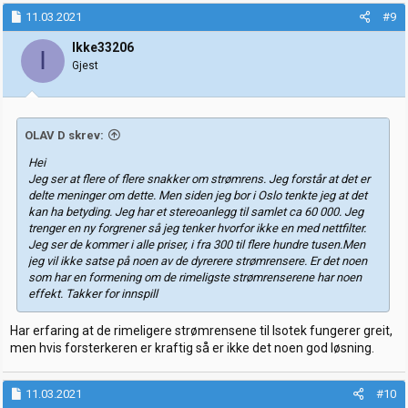
k
11.03.2021
#9
s
j
Ikke33206
I
o
Gjest
n
e
r
:
OLAV D skrev:
Hei
Jeg ser at flere of flere snakker om strømrens. Jeg forstår at det er
delte meninger om dette. Men siden jeg bor i Oslo tenkte jeg at det
kan ha betyding. Jeg har et stereoanlegg til samlet ca 60 000. Jeg
trenger en ny forgrener så jeg tenker hvorfor ikke en med nettfilter.
Jeg ser de kommer i alle priser, i fra 300 til flere hundre tusen.Men
jeg vil ikke satse på noen av de dyrerere strømrensere. Er det noen
som har en formening om de rimeligste strømrenserene har noen
effekt. Takker for innspill
Har erfaring at de rimeligere strømrensene til Isotek fungerer greit,
men hvis forsterkeren er kraftig så er ikke det noen god løsning.
11.03.2021
#10