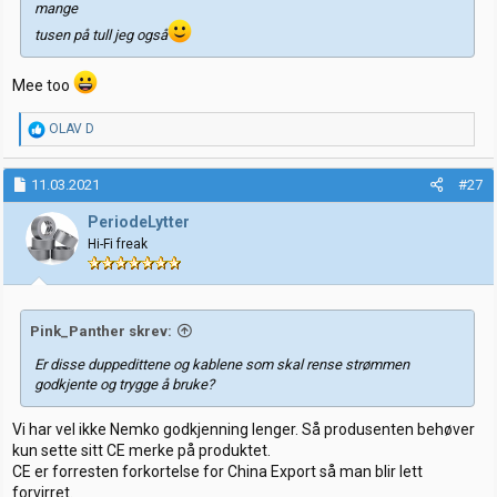
mange
tusen på tull jeg også
Mee too
R
OLAV D
e
a
k
11.03.2021
#27
s
j
PeriodeLytter
o
Hi-Fi freak
n
e
r
:
Pink_Panther skrev:
Er disse duppedittene og kablene som skal rense strømmen
godkjente og trygge å bruke?
Vi har vel ikke Nemko godkjenning lenger. Så produsenten behøver
kun sette sitt CE merke på produktet.
CE er forresten forkortelse for China Export så man blir lett
forvirret.