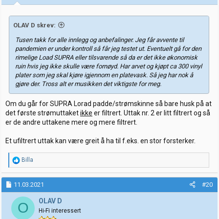
r
:
OLAV D skrev:
Tusen takk for alle innlegg og anbefalinger. Jeg får avvente til
pandemien er under kontroll så får jeg testet ut. Eventuelt gå for den
rimelige Load SUPRA eller tilsvarende så da er det ikke økonomisk
ruin hvis jeg ikke skulle være fornøyd. Har arvet og kjøpt ca 300 vinyl
plater som jeg skal kjøre igjennom en platevask. Så jeg har nok å
gjøre der. Tross alt er musikken det viktigste for meg.
Om du går for SUPRA Lorad padde/strømskinne så bare husk på at
det første strømuttaket
ikke
er filtrert. Uttak nr. 2 er litt filtrert og så
er de andre uttakene mere og mere filtrert.
Et ufiltrert uttak kan være greit å ha til f.eks. en stor forsterker.
R
Billa
e
a
k
11.03.2021
#20
s
j
OLAV D
O
o
Hi-Fi interessert
n