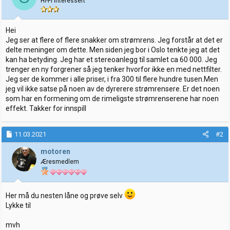
Hi-Fi interessert
r
Hei
Jeg ser at flere of flere snakker om strømrens. Jeg forstår at det er
delte meninger om dette. Men siden jeg bor i Oslo tenkte jeg at det
kan ha betyding. Jeg har et stereoanlegg til samlet ca 60 000. Jeg
trenger en ny forgrener så jeg tenker hvorfor ikke en med nettfilter.
Jeg ser de kommer i alle priser, i fra 300 til flere hundre tusen.Men
jeg vil ikke satse på noen av de dyrerere strømrensere. Er det noen
som har en formening om de rimeligste strømrenserene har noen
effekt. Takker for innspill
11.03.2021
#2
motoren
Æresmedlem
Her må du nesten låne og prøve selv
Lykke til
mvh