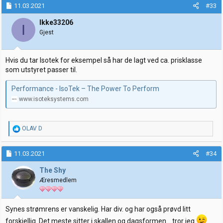
k
11.03.2021
#33
s
j
Ikke33206
I
o
Gjest
n
e
r
Hvis du tar Isotek for eksempel så har de lagt ved ca. prisklasse
:
som utstyret passer til.
Performance - IsoTek – The Power To Perform
www.isoteksystems.com
R
OLAV D
e
a
k
11.03.2021
#34
s
j
The Shy
o
Æresmedlem
n
e
r
:
Synes strømrens er vanskelig. Har div. og har også prøvd litt
forskjellig. Det meste sitter i skallen og dagsformen... tror jeg