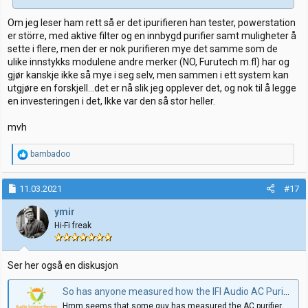
Om jeg leser ham rett så er det ipurifieren han tester, powerstation
er större, med aktive filter og en innbygd purifier samt muligheter å
sette i flere, men der er nok purifieren mye det samme som de
ulike innstykks modulene andre merker (NO, Furutech m.fl) har og
gjør kanskje ikke så mye i seg selv, men sammen i ett system kan
utgjøre en forskjell...det er nå slik jeg opplever det, og nok til å legge
en investeringen i det, Ikke var den så stor heller.
mvh
R
bambadoo
e
a
k
11.03.2021
#17
s
j
ymir
o
Hi-Fi freak
n
e
r
:
Ser her også en diskusjon
So has anyone measured how the IFI Audio AC Purifier is supposed to work?
Hmm seems that some guy has measured the AC purifier