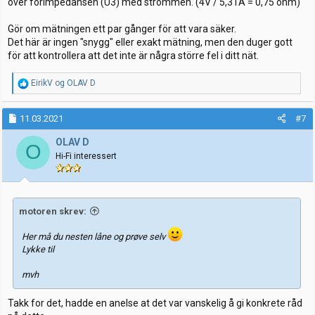
över förimpedansen (U3) med strömmen. (4V / 5,31A = 0,75 ohm)
Gör om mätningen ett par gånger för att vara säker.
Det här är ingen "snygg" eller exakt mätning, men den duger gott
för att kontrollera att det inte är några större fel i ditt nät.
R
EirikV
og
OLAV D
e
a
k
11.03.2021
#7
s
j
OLAV D
O
o
Hi-Fi interessert
n
e
r
:
motoren skrev:
Her må du nesten låne og prøve selv
Lykke til
mvh
Takk for det, hadde en anelse at det var vanskelig å gi konkrete råd