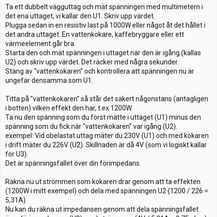
Ta ett dubbelt vägguttag och mät spänningen med multimetern i
det ena uttaget, vi kallar den U1. Skriv upp värdet.
Plugga sedan in en resistiv last på 1000W eller något åt det hållet i
det andra uttaget. En vattenkokare, kaffebryggare eller ett
värmeelement går bra.
Starta den och mät spänningen i uttaget när den är igång (kallas
U2) och skriv upp värdet. Det räcker med några sekunder.
Stäng av "vattenkokaren" och kontrollera att spänningen nu är
ungefär densamma som U1.
Titta på "vattenkokaren" så står det säkert någonstans (antagligen
i botten) vilken effekt den har, t.ex 1200W.
Ta nu den spänning som du först mätte i uttaget (U1) minus den
spänning som du fick när "vattenkokaren" var igång (U2).
exempel: Vid obelastat uttag mäter du 230V (U1) och med kokaren
i drift mäter du 226V (U2). Skillnaden är då 4V (som vi logiskt kallar
för U3).
Det är spänningsfallet över din förimpedans.
Räkna nu ut strömmen som kokaren drar genom att ta effekten
(1200W i mitt exempel) och dela med spänningen U2 (1200 / 226 =
5,31A)
Nu kan du räkna ut impedansen genom att dela spänningsfallet