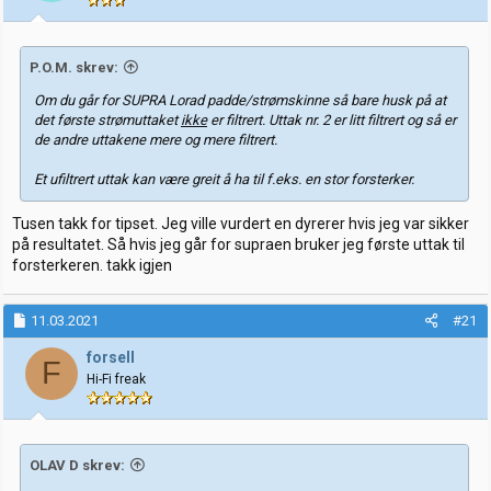
e
r
:
P.O.M. skrev:
Om du går for SUPRA Lorad padde/strømskinne så bare husk på at
det første strømuttaket
ikke
er filtrert. Uttak nr. 2 er litt filtrert og så er
de andre uttakene mere og mere filtrert.
Et ufiltrert uttak kan være greit å ha til f.eks. en stor forsterker.
Tusen takk for tipset. Jeg ville vurdert en dyrerer hvis jeg var sikker
på resultatet. Så hvis jeg går for supraen bruker jeg første uttak til
forsterkeren. takk igjen
11.03.2021
#21
forsell
F
Hi-Fi freak
OLAV D skrev: