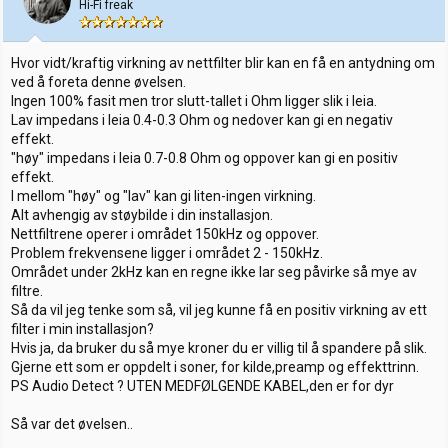
Hi-Fi freak
Hvor vidt/kraftig virkning av nettfilter blir kan en få en antydning om
ved å foreta denne øvelsen.
Ingen 100% fasit men tror slutt-tallet i Ohm ligger slik i leia.
Lav impedans i leia 0.4-0.3 Ohm og nedover kan gi en negativ
effekt.
"høy" impedans i leia 0.7-0.8 Ohm og oppover kan gi en positiv
effekt.
I mellom "høy" og "lav" kan gi liten-ingen virkning.
Alt avhengig av støybilde i din installasjon.
Nettfiltrene operer i området 150kHz og oppover.
Problem frekvensene ligger i området 2 - 150kHz.
Området under 2kHz kan en regne ikke lar seg påvirke så mye av
filtre.
Så da vil jeg tenke som så, vil jeg kunne få en positiv virkning av ett
filter i min installasjon?
Hvis ja, da bruker du så mye kroner du er villig til å spandere på slik.
Gjerne ett som er oppdelt i soner, for kilde,preamp og effekttrinn.
PS Audio Detect ? UTEN MEDFØLGENDE KABEL,den er for dyr
Så var det øvelsen..