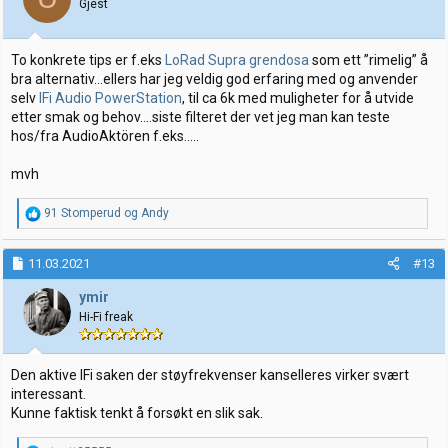
Gjest
To konkrete tips er f.eks
LoRad Supra grendosa
som ett ”rimelig” å
bra alternativ...ellers har jeg veldig god erfaring med og anvender
selv
IFi Audio PowerStation
, til ca 6k med muligheter for å utvide
etter smak og behov....siste filteret der vet jeg man kan teste
hos/fra AudioAktören f.eks.....
mvh
R
91 Stomperud
og
Andy
e
a
k
11.03.2021
#13
s
j
ymir
o
Hi-Fi freak
n
e
r
:
Den aktive IFi saken der støyfrekvenser kanselleres virker svært
interessant.
Kunne faktisk tenkt å forsøkt en slik sak.