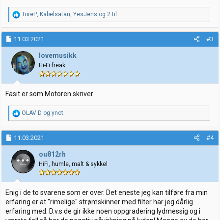
R
ToreP
,
Kabelsatan
,
YesJens
og 2 til
e
a
k
11.03.2021
#3
s
j
lovemusikk
o
Hi-Fi freak
n
e
r
:
Fasit er som Motoren skriver.
R
OLAV D
og
ynot
e
a
k
11.03.2021
#4
s
j
ou812rh
o
HiFi, humle, malt & sykkel
n
e
r
:
Enig i de to svarene som er over. Det eneste jeg kan tilføre fra min
erfaring er at "rimelige" strømskinner med filter har jeg dårlig
erfaring med. D.v.s de gir ikke noen oppgradering lydmessig og i