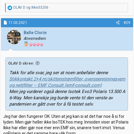
R
OLAV D
og
Ikke33206
e
a
k
11.03.2021
#29
s
j
Balle Clorin
o
Æresmedlem
n
e
r
:
OLAV D skrev:
Takk for alle svar, jeg ser at noen anbefaler denne
Stikkontakt 2+4 m/skittenstrømfilter, overspenniningsvern
og nettfilter – EMF Consult (emf-consult.com)
Men jeg vurderer også denne Isotek Evo3 Polaris 13.500 A
6-Way. Men kanskje jeg burde vente til den verste av
pandemien er gått over for å få testet selv.
Jeg har den fungerer OK. Uten at jeg kan si at det har noe å si for
lyden. Men gjør heller ikke IsoTEK hos meg. Innsiden viser at Polaris
Ikke har eller gjør noe mer enn EMF sin, snarere tvert imot. Venus
ogPolaris er det samme bare ulik form