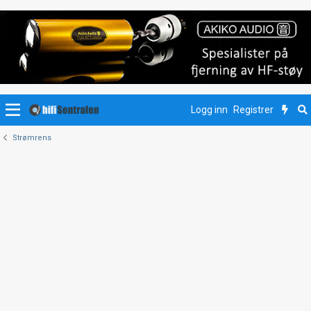
Logg inn
Registrer
Strømrens