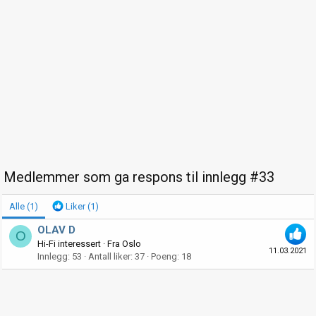
Medlemmer som ga respons til innlegg #33
Alle
(1)
Liker
(1)
OLAV D
O
Hi-Fi interessert
·
Fra
Oslo
11.03.2021
Innlegg
53
Antall liker
37
Poeng
18