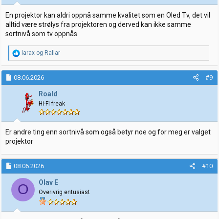
En projektor kan aldri oppnå samme kvalitet som en Oled Tv, det vil
alltid være strølys fra projektoren og derved kan ikke samme
sortnivå som tv oppnås.
R
larax
og
Rallar
e
a
k
08.06.2026
#9
s
j
Roald
o
Hi-Fi freak
n
e
r
:
Er andre ting enn sortnivå som også betyr noe og for meg er valget
projektor
08.06.2026
#10
Olav E
O
Overivrig entusiast