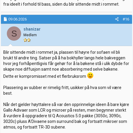
fra ideelt i forhold til bass, siden du blir sittende midt i rommet.
09.06.2026
#16
shanizar
S
Medlem
Blir sittende midt i rommet ja, plassen til høyre for sofaen vil bli
brukt til andre ting. Satser på å ha bokhyller langs hele bakveggen
hvor jeg forhåpentligvis får gehør for å la bøkene stå i ulik dybde for
skape noe diffusjon samt noe absorbering med selve bøkene.
Dette er kompromisset med et flerbruksrom
Plassering av subber er rimelig fritt, usikker på hva som vil være
best.
Når det gjelder høyttalere så var den opprinnelige ideen å bare kjøre
Gallo Adivaer som LCR og microer på resten, men begynner sterkt
å vurdere å oppgradere til Q Acoustics 5.0 pakke (3050c, 3090c,
3020c) pluss A'Divaene som surround bak og fortsatt mikroer som
atmos, og fortsatt TR-3D subene.