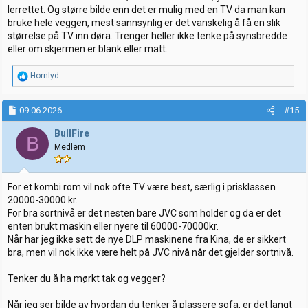
lerrettet. Og større bilde enn det er mulig med en TV da man kan
bruke hele veggen, mest sannsynlig er det vanskelig å få en slik
størrelse på TV inn døra. Trenger heller ikke tenke på synsbredde
eller om skjermen er blank eller matt.
R
Hornlyd
e
a
k
09.06.2026
#15
s
j
BullFire
B
o
Medlem
n
e
r
:
For et kombi rom vil nok ofte TV være best, særlig i prisklassen
20000-30000 kr.
For bra sortnivå er det nesten bare JVC som holder og da er det
enten brukt maskin eller nyere til 60000-70000kr.
Når har jeg ikke sett de nye DLP maskinene fra Kina, de er sikkert
bra, men vil nok ikke være helt på JVC nivå når det gjelder sortnivå.
Tenker du å ha mørkt tak og vegger?
Når jeg ser bilde av hvordan du tenker å plassere sofa, er det langt