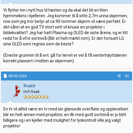
r
t
t
o
Vi flytter inn i nytt hus til høsten og da skal det bli en liten
e
hjemmekino i kjelleren. Jeg kommer til å sitte 2,7m unna skjermen,
r
noe som jeg tror betyr at ca 90 tommer skjerm vil være perfekt. Er
det sånn at en god TV stort sett vil knuse en projektor i
bildekvalitet? Jeg har hatt Plasma og OLED de siste årene, og er litt
redd for å ofre sortnivå (Blir et helt mørkt rom). Er det fortsatt LG
sine OLED som regnes som de beste?
(Eneste grunnen til å evt. gå for lerret er vel å få senterhøyttaleren
korrekt plassert i midten av skjermen)
08.06.2026
#2
Roald
Hi-Fi freak
En tv vil alltid være en tv med sin glansede overflate og opplevelsen
blir en helt annen med projektor, en 4k med godt sortnivå er jo blitt
billigere og i en kjeller med mulighet for lyskontroll ville jeg valgt
projektor