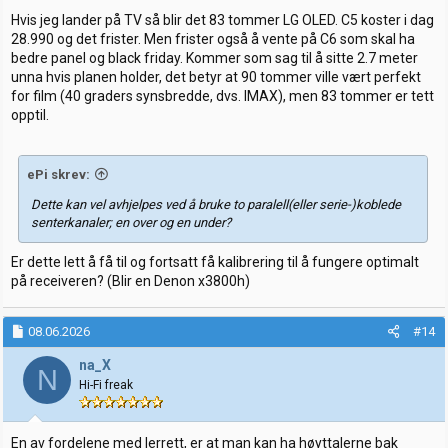
Hvis jeg lander på TV så blir det 83 tommer LG OLED. C5 koster i dag
28.990 og det frister. Men frister også å vente på C6 som skal ha
bedre panel og black friday. Kommer som sag til å sitte 2.7 meter
unna hvis planen holder, det betyr at 90 tommer ville vært perfekt
for film (40 graders synsbredde, dvs. IMAX), men 83 tommer er tett
opptil.
ePi skrev:
Dette kan vel avhjelpes ved å bruke to paralell(eller serie-)koblede
senterkanaler; en over og en under?
Er dette lett å få til og fortsatt få kalibrering til å fungere optimalt
på receiveren? (Blir en Denon x3800h)
08.06.2026
#14
na_X
N
Hi-Fi freak
En av fordelene med lerrett, er at man kan ha høyttalerne bak