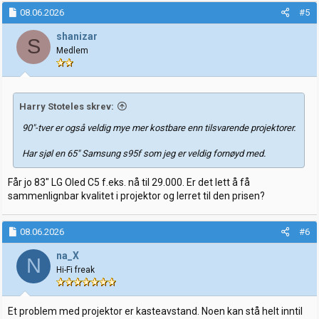
08.06.2026
#5
shanizar
S
Medlem
Harry Stoteles skrev:
90"-tver er også veldig mye mer kostbare enn tilsvarende projektorer.
Har sjøl en 65" Samsung s95f som jeg er veldig fornøyd med.
Får jo 83" LG Oled C5 f.eks. nå til 29.000. Er det lett å få
sammenlignbar kvalitet i projektor og lerret til den prisen?
08.06.2026
#6
na_X
N
Hi-Fi freak
Et problem med projektor er kasteavstand. Noen kan stå helt inntil