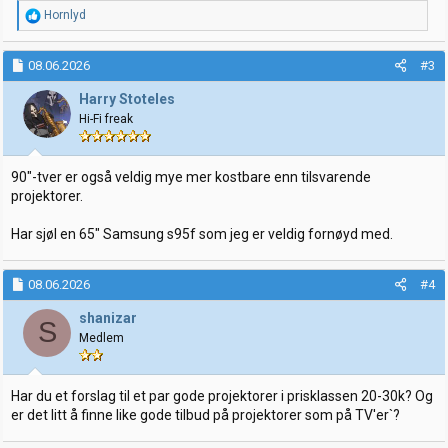
R
Hornlyd
e
a
k
08.06.2026
#3
s
j
Harry Stoteles
o
Hi-Fi freak
n
e
r
:
90"-tver er også veldig mye mer kostbare enn tilsvarende
projektorer.
Har sjøl en 65" Samsung s95f som jeg er veldig fornøyd med.
08.06.2026
#4
shanizar
S
Medlem
Har du et forslag til et par gode projektorer i prisklassen 20-30k? Og
er det litt å finne like gode tilbud på projektorer som på TV'er`?