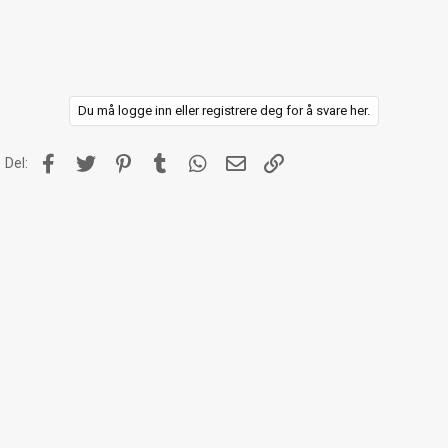
Du må logge inn eller registrere deg for å svare her.
Facebook
Twitter
Pinterest
Tumblr
WhatsApp
E-post
Link
Del: