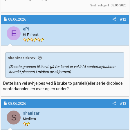
Sist redigert:
08.06.2026
08.06.2026
#12
ePi
E
Hi-Fi freak
shanizar skrev:
(Eneste grunnen til å evt. gå for lerret er vel å få senterhøyttaleren
korrekt plassert i midten av skjermen)
Dette kan vel avhjelpes ved å bruke to paralell(eller serie-)koblede
senterkanaler; en over og en under?
08.06.2026
#13
shanizar
S
Medlem