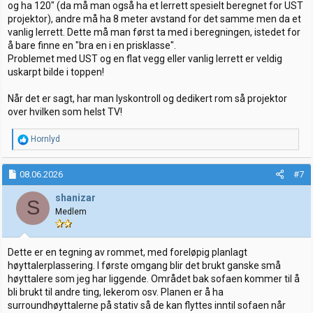
og ha 120" (da må man også ha et lerrett spesielt beregnet for UST
projektor), andre må ha 8 meter avstand for det samme men da et
vanlig lerrett. Dette må man først ta med i beregningen, istedet for
å bare finne en "bra en i en prisklasse".
Problemet med UST og en flat vegg eller vanlig lerrett er veldig
uskarpt bilde i toppen!
Når det er sagt, har man lyskontroll og dedikert rom så projektor
over hvilken som helst TV!
R
Hornlyd
e
a
k
08.06.2026
#7
s
j
shanizar
S
o
Medlem
n
e
r
:
Dette er en tegning av rommet, med foreløpig planlagt
høyttalerplassering. I første omgang blir det brukt ganske små
høyttalere som jeg har liggende. Området bak sofaen kommer til å
bli brukt til andre ting, lekerom osv. Planen er å ha
surroundhøyttalerne på stativ så de kan flyttes inntil sofaen når