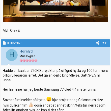
Mvh Olav E
08.06.2026
#11
Hornlyd
H
Musikkglad
Hadde en bærbar 720HD projektor på offgrid hytta og 100 tommers
billig rullegardin lerret. Det ga en deilig kinofølelse. Satt 3-3,5 m
unna.
Her hjemme har jeg beste Samsung 77 oled 4,4 meter unna.
Savner filmkvelder på hytta
kjør projektor og Colosseum size
hvis du liker film
også er det et annet skinn/tekstur i lerret som
føles litt analogt hvis jeg kan si det sånn