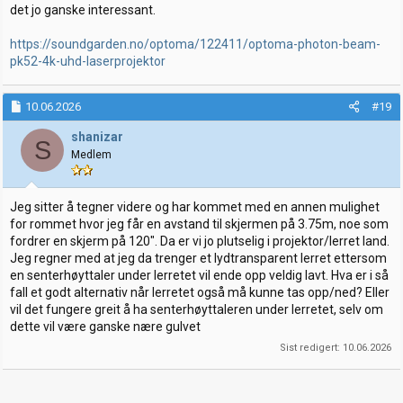
det jo ganske interessant.
https://soundgarden.no/optoma/122411/optoma-photon-beam-
pk52-4k-uhd-laserprojektor
10.06.2026
#19
shanizar
S
Medlem
Jeg sitter å tegner videre og har kommet med en annen mulighet
for rommet hvor jeg får en avstand til skjermen på 3.75m, noe som
fordrer en skjerm på 120". Da er vi jo plutselig i projektor/lerret land.
Jeg regner med at jeg da trenger et lydtransparent lerret ettersom
en senterhøyttaler under lerretet vil ende opp veldig lavt. Hva er i så
fall et godt alternativ når lerretet også må kunne tas opp/ned? Eller
vil det fungere greit å ha senterhøyttaleren under lerretet, selv om
dette vil være ganske nære gulvet
Sist redigert:
10.06.2026