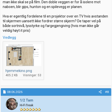
man ikke skal se på film. Den doble veggen er for å isolere mot
naboen, blir gips, hunton og en spilevegg er planen.
Hva er egentlig fordelene til en projektor over en TV hvis avstanden
til skjermen uansett ikke fordrer større skjerm? De taper vel på
både sortnivå, lysstyrke og fargegjengiving (hvis man ikke går
veldig høyt it pris)
Vedlegg
hjemmekino.png
405.2 KB
Visninger: 53
08.06.2026
#8
1/2 Tam
Hi-Fi freak