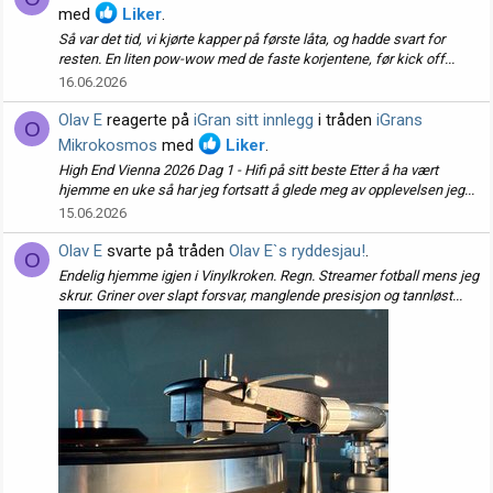
med
Liker
.
Så var det tid, vi kjørte kapper på første låta, og hadde svart for
resten. En liten pow-wow med de faste korjentene, før kick off...
16.06.2026
Olav E
reagerte på
iGran sitt innlegg
i tråden
iGrans
O
Mikrokosmos
med
Liker
.
High End Vienna 2026 Dag 1 - Hifi på sitt beste Etter å ha vært
hjemme en uke så har jeg fortsatt å glede meg av opplevelsen jeg...
15.06.2026
Olav E
svarte på tråden
Olav E`s ryddesjau!
.
O
Endelig hjemme igjen i Vinylkroken. Regn. Streamer fotball mens jeg
skrur. Griner over slapt forsvar, manglende presisjon og tannløst...