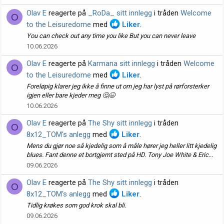
Olav E
reagerte på
_RoDa_ sitt innlegg
i tråden
Welcome
O
to the Leisuredome
med
Liker
.
You can check out any time you like But you can never leave
10.06.2026
Olav E
reagerte på
Karmana sitt innlegg
i tråden
Welcome
O
to the Leisuredome
med
Liker
.
Foreløpig klarer jeg ikke å finne ut om jeg har lyst på rørforsterker
igjen eller bare kjeder meg 🤔😆
10.06.2026
Olav E
reagerte på
The Shy sitt innlegg
i tråden
O
8x12_TOM's anlegg
med
Liker
.
Mens du gjør noe så kjedelig som å måle hører jeg heller litt kjedelig
blues. Fant denne et bortgjemt sted på HD. Tony Joe White & Eric...
09.06.2026
Olav E
reagerte på
The Shy sitt innlegg
i tråden
O
8x12_TOM's anlegg
med
Liker
.
Tidlig krøkes som god krok skal bli.
09.06.2026