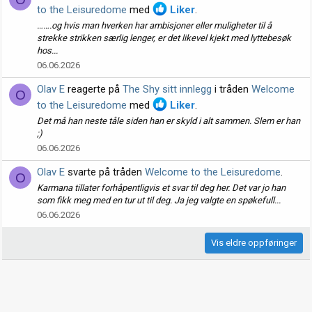
to the Leisuredome
med
Liker
.
…….og hvis man hverken har ambisjoner eller muligheter til å
strekke strikken særlig lenger, er det likevel kjekt med lyttebesøk
hos...
06.06.2026
Olav E
reagerte på
The Shy sitt innlegg
i tråden
Welcome
O
to the Leisuredome
med
Liker
.
Det må han neste tåle siden han er skyld i alt sammen. Slem er han
;)
06.06.2026
Olav E
svarte på tråden
Welcome to the Leisuredome
.
O
Karmana tillater forhåpentligvis et svar til deg her. Det var jo han
som fikk meg med en tur ut til deg. Ja jeg valgte en spøkefull...
06.06.2026
Vis eldre oppføringer