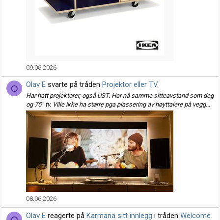
09.06.2026
Olav E
svarte på tråden
Projektor eller TV
.
O
Har hatt projektorer, også UST. Har nå samme sitteavstand som deg
og 75’’ tv. Ville ikke ha større pga plassering av høyttalere på vegg...
08.06.2026
Olav E
reagerte på
Karmana sitt innlegg
i tråden
Welcome
O