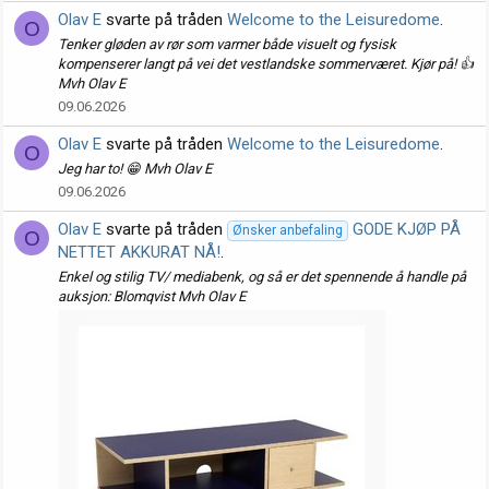
Olav E
svarte på tråden
Welcome to the Leisuredome
.
O
Tenker gløden av rør som varmer både visuelt og fysisk
kompenserer langt på vei det vestlandske sommerværet. Kjør på! 👍
Mvh Olav E
09.06.2026
Olav E
svarte på tråden
Welcome to the Leisuredome
.
O
Jeg har to! 😁 Mvh Olav E
09.06.2026
Olav E
svarte på tråden
GODE KJØP PÅ
Ønsker anbefaling
O
NETTET AKKURAT NÅ!
.
Enkel og stilig TV/ mediabenk, og så er det spennende å handle på
auksjon: Blomqvist Mvh Olav E