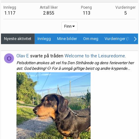
Innlegg
Antall liker
Poeng
Vurderinger
1.117
2.855
113
5
Finn
Nyeste aktivitet
Innlegg
Mine bilder
Om meg
Vurderinger (5)
Olav E
svarte på tråden
Welcome to the Leisuredome
.
O
Pelsdotten ønskes alt vel fra Den Strihårede og dens ferieverter her
øst. God bedring! 🐶 For å unngå giftige beist og andre krypende...