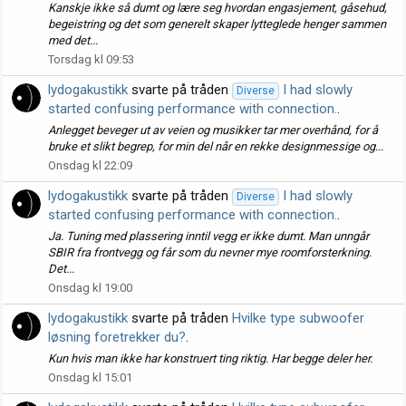
Kanskje ikke så dumt og lære seg hvordan engasjement, gåsehud,
begeistring og det som generelt skaper lytteglede henger sammen
med det...
Torsdag kl 09:53
lydogakustikk
svarte på tråden
I had slowly
Diverse
started confusing performance with connection.
.
Anlegget beveger ut av veien og musikker tar mer overhånd, for å
bruke et slikt begrep, for min del når en rekke designmessige og...
Onsdag kl 22:09
lydogakustikk
svarte på tråden
I had slowly
Diverse
started confusing performance with connection.
.
Ja. Tuning med plassering inntil vegg er ikke dumt. Man unngår
SBIR fra frontvegg og får som du nevner mye roomforsterkning.
Det...
Onsdag kl 19:00
lydogakustikk
svarte på tråden
Hvilke type subwoofer
løsning foretrekker du?
.
Kun hvis man ikke har konstruert ting riktig. Har begge deler her.
Onsdag kl 15:01