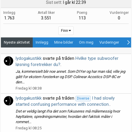
Sist sett
I går kl 22:39
Innlegg
Antall liker
Poeng
Vurderinger
1.763
3.551
113
0
Finn
Nyeste aktivitet
Innlegg
Mine bilder
Om meg
Vurderinger
Ann
lydogakustikk
svarte på tråden
Hvilke type subwoofer
løsning foretrekker du?
.
Ja, kommersielt blir noe annet. Som DIYer og har man råd, ville jeg
gått for ekstern forsterker og DSP. Colinear Acostics DSP-8C er
den...
Fredag kl 08:38
lydogakustikk
svarte på tråden
I had slowly
Diverse
started confusing performance with connection.
.
Det er veldig langt ifra det som fokuseres må målemessig hvor
høyttalere, spredningsmønster, hvordan det faktisk måler i
rommet...
Fredag kl 08:25