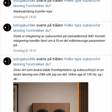
lydogakustikk
svarte på tråden
Hvilke type subwoofer
løsning foretrekker du?
.
Markedsføring trumfer mye.
Onsdag kl 14:32
lydogakustikk
svarte på tråden
Hvilke type subwoofer
løsning foretrekker du?
.
Dette er integrering av subwoofere på steinaldernivå IMO. Korrekt
integrering handler først om å få en del målemessige parametere
på...
Onsdag kl 13:31
lydogakustikk
svarte på tråden
Hvilke type subwoofer
løsning foretrekker du?
.
Dirac Art som bruker både fronthøyttalere og subwoofer(e) er en
bedre løsning enn DBA slik jeg ser det. Virker opp til 150 Hz, og i
de...