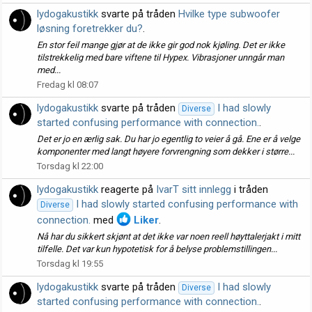
lydogakustikk
svarte på tråden
Hvilke type subwoofer
løsning foretrekker du?
.
En stor feil mange gjør at de ikke gir god nok kjøling. Det er ikke
tilstrekkelig med bare viftene til Hypex. Vibrasjoner unngår man
med...
Fredag kl 08:07
lydogakustikk
svarte på tråden
I had slowly
Diverse
started confusing performance with connection.
.
Det er jo en ærlig sak. Du har jo egentlig to veier å gå. Ene er å velge
komponenter med langt høyere forvrengning som dekker i større...
Torsdag kl 22:00
lydogakustikk
reagerte på
IvarT sitt innlegg
i tråden
I had slowly started confusing performance with
Diverse
connection.
med
Liker
.
Nå har du sikkert skjønt at det ikke var noen reell høyttalerjakt i mitt
tilfelle. Det var kun hypotetisk for å belyse problemstillingen...
Torsdag kl 19:55
lydogakustikk
svarte på tråden
I had slowly
Diverse
started confusing performance with connection.
.