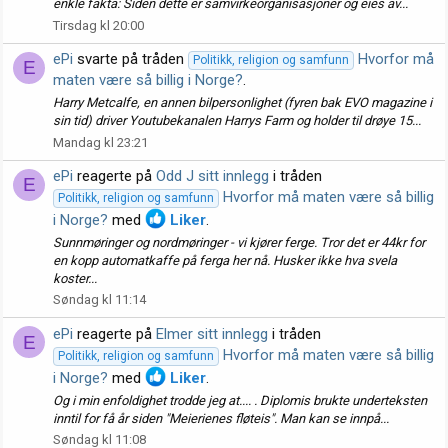
enkle fakta: Siden dette er samvirkeorganisasjoner og eies av...
Tirsdag kl 20:00
ePi
svarte på tråden
Hvorfor må
Politikk, religion og samfunn
E
maten være så billig i Norge?
.
Harry Metcalfe, en annen bilpersonlighet (fyren bak EVO magazine i
sin tid) driver Youtubekanalen Harrys Farm og holder til drøye 15...
Mandag kl 23:21
ePi
reagerte på
Odd J sitt innlegg
i tråden
E
Hvorfor må maten være så billig
Politikk, religion og samfunn
i Norge?
med
Liker
.
Sunnmøringer og nordmøringer - vi kjører ferge. Tror det er 44kr for
en kopp automatkaffe på ferga her nå. Husker ikke hva svela
koster...
Søndag kl 11:14
ePi
reagerte på
Elmer sitt innlegg
i tråden
E
Hvorfor må maten være så billig
Politikk, religion og samfunn
i Norge?
med
Liker
.
Og i min enfoldighet trodde jeg at.... . Diplomis brukte underteksten
inntil for få år siden "Meierienes fløteis". Man kan se innpå...
Søndag kl 11:08