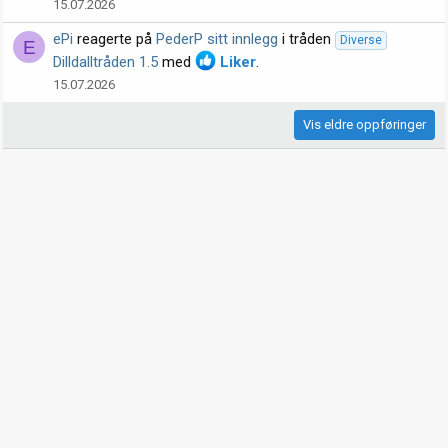
15.07.2026
ePi
reagerte på
PederP sitt innlegg
i tråden
Diverse
E
Dilldalltråden 1.5
med
Liker
.
15.07.2026
Vis eldre oppføringer