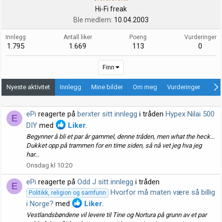
Hi-Fi freak
Ble medlem
10.04.2003
Innlegg
Antall liker
Poeng
Vurderinger
1.795
1.669
113
0
Finn
Nyeste aktivitet
Innlegg
Mine bilder
Om meg
Vurderinger
Ann
ePi
reagerte på
berxter sitt innlegg
i tråden
Hypex Nilai 500
E
DIY
med
Liker
.
Begynner å bli et par år gammel, denne tråden, men what the heck...
Dukket opp på trammen for en time siden, så nå vet jeg hva jeg
har...
Onsdag kl 10:20
ePi
reagerte på
Odd J sitt innlegg
i tråden
E
Hvorfor må maten være så billig
Politikk, religion og samfunn
i Norge?
med
Liker
.
Vestlandsbøndene vil levere til Tine og Nortura på grunn av et par