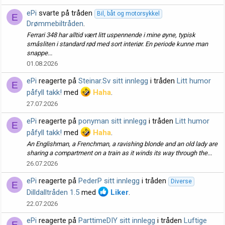
ePi
svarte på tråden
Bil, båt og motorsykkel
E
Drømmebiltråden
.
Ferrari 348 har alltid vært litt uspennende i mine øyne, typisk
småsliten i standard rød med sort interiør. En periode kunne man
snappe...
01.08.2026
ePi
reagerte på
Steinar.Sv sitt innlegg
i tråden
Litt humor
E
påfyll takk!
med
Haha
.
27.07.2026
ePi
reagerte på
ponyman sitt innlegg
i tråden
Litt humor
E
påfyll takk!
med
Haha
.
An Englishman, a Frenchman, a ravishing blonde and an old lady are
sharing a compartment on a train as it winds its way through the...
26.07.2026
ePi
reagerte på
PederP sitt innlegg
i tråden
Diverse
E
Dilldalltråden 1.5
med
Liker
.
22.07.2026
ePi
reagerte på
ParttimeDIY sitt innlegg
i tråden
Luftige
E