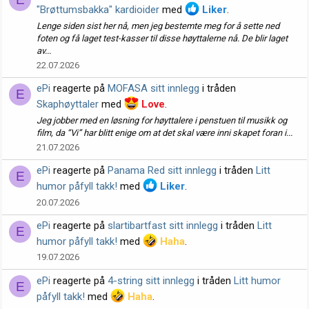
"Brøttumsbakka" kardioider
med
Liker
.
Lenge siden sist her nå, men jeg bestemte meg for å sette ned
foten og få laget test-kasser til disse høyttalerne nå. De blir laget
av...
22.07.2026
ePi
reagerte på
MOFASA sitt innlegg
i tråden
E
Skaphøyttaler
med
Love
.
Jeg jobber med en løsning for høyttalere i penstuen til musikk og
film, da “Vi” har blitt enige om at det skal være inni skapet foran i...
21.07.2026
ePi
reagerte på
Panama Red sitt innlegg
i tråden
Litt
E
humor påfyll takk!
med
Liker
.
20.07.2026
ePi
reagerte på
slartibartfast sitt innlegg
i tråden
Litt
E
humor påfyll takk!
med
Haha
.
19.07.2026
ePi
reagerte på
4-string sitt innlegg
i tråden
Litt humor
E
påfyll takk!
med
Haha
.