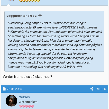
e
r
:
veggmosnter skrev:
Fullstendig uenig i mye av det du skriver, men noe er også
selvfølgelig fakta: Ekstremisme fører INGENSTEDS HEN, uansett
hvilken side det er snakk om. Ekstemismen på israelsk side, spesielt
bosettere og all form for Islamisme og radikalisme har gjort at vi nå
har dagens situasjon på Gaza. Men det er en konstant ensidig
vinkling i media som svartmaler Israel som land, og dette har pågått i
åresvis. Og det fortsetter her og andre steder. Det er vanvittig og
skremmende å lese, og spesielt for de som vet for lite om
bakgrunnen til og om konflikten generelt. Dette reagerer jeg og
mange med meg på. Bygg broer, finn løsninger, istedenfor en
konstant svartmaling. Det er alt jeg sier. Så VÅKN OPP.
Venter fremdeles på eksempel?
25.06.2025
#8.386
xerxes
Æresmedlem