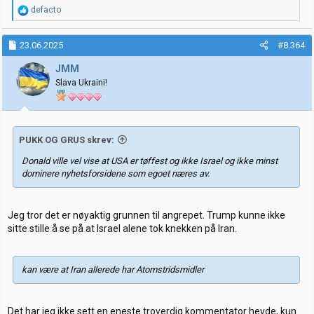
R
defacto
e
a
k
23.06.2025
#8.364
s
j
JMM
o
Slava Ukraini!
n
e
r
:
PUKK OG GRUS skrev:
Donald ville vel vise at USA er tøffest og ikke Israel og ikke minst
dominere nyhetsforsidene som egoet næres av.
Jeg tror det er nøyaktig grunnen til angrepet. Trump kunne ikke
sitte stille å se på at Israel alene tok knekken på Iran.
kan være at Iran allerede har Atomstridsmidler
Det har jeg ikke sett en eneste troverdig kommentator hevde, kun