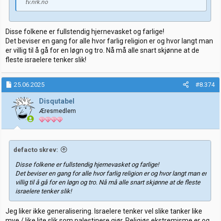
tv.nrk.no
Disse folkene er fullstendig hjernevasket og farlige!
Det beviser en gang for alle hvor farlig religion er og hvor langt man
er villig til å gå for en løgn og tro. Nå må alle snart skjønne at de
fleste israelere tenker slik!
25.06.2025
#8.374
Disqutabel
Æresmedlem
defacto skrev:
Disse folkene er fullstendig hjernevasket og farlige!
Det beviser en gang for alle hvor farlig religion er og hvor langt man er
villig til å gå for en løgn og tro. Nå må alle snart skjønne at de fleste
israelere tenker slik!
Jeg liker ikke generalisering. Israelere tenker vel slike tanker like
mye / like lite slik som palestinere gjør. Religiøs ekstremisme er og