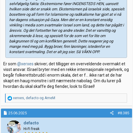
selvfølgelig fakta: Ekstremisme fører INGENSTEDS HEN, uansett
hvilken side det er snakk om. Ekstemismen på israelsk side, spesielt
bosettere og all form for Islamisme og radikalisme har gjort at vi nå
har dagens situasjon på Gaza. Men det er en konstant ensidig
vinkling i media som svartmaler Israel som land, og dette har pågått i
åresvis. Og det fortsetter her og andre steder. Det er vanvittig og
skremmende å lese, og spesielt for de som vet for lite om
bakgrunnen til og om konflikten generelt. Dette reagerer jeg og
mange med meg på. Bygg broer, finn løsninger, istedenfor en
konstant svartmaling. Det er alt jeg sier. Så VÅKN OPP.
Er som
@xerxes
skriver; det tilligger en overveldende overmakt et
visst ansvar. ISrael bryter med en rekke internasjonale regelverk, og
begår folkerettsbrudd i enorm skala, det er f... ikke rart at de har
skapt en haug monstre i sitt nærmeste nabolag. Om du lurer på
hvordan du skal skaffe deg fiender, look to ISrael!
R
xerxes
,
defacto
og
ArneM
e
a
k
25.06.2025
#8.385
s
j
defacto
o
Hi-Fi freak
n