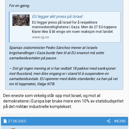
For en gjeng.
EU legger økt press på Israel
EU legger press på Israel for å respektere
menneskerettighetene i Gaza. Men de 27 EU-toppene
klarer ikke å bli enige om noen reaksjon mot landet.
www.vg.no
Spanias statsminister Pedro Sánchez mener at Israels
krigshandlinger i Gaza burde føre til at EU snarest må sette
samarbeidsavtalen på pause.
– Det gir ingen mening at vi har vedtatt 18 pakker med sanksjoner
mot Russland, men ikke engang er i stand til å suspendere en
samarbeidsavtale. EU opererer med doble standarder, sa han på vei
inn til toppmøtet, ifølge NTB.
Den eneste som virkelig står opp mot Israel, og mot at
demokratiene i Europa bør bruke mere enn 10% av statsbudsjettet
på det militær industrielle komplekset.
27.06.2025
#8.390