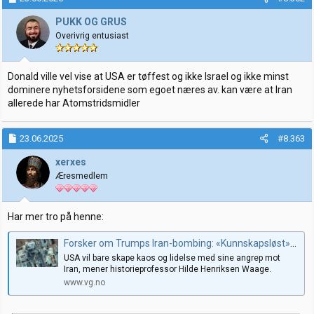
PUKK OG GRUS
Overivrig entusiast
Donald ville vel vise at USA er tøffest og ikke Israel og ikke minst
dominere nyhetsforsidene som egoet næres av. kan være at Iran
allerede har Atomstridsmidler
23.06.2025
#8.363
xerxes
Æresmedlem
Har mer tro på henne:
Forsker om Trumps Iran-bombing: «Kunnskapsløst» å tro på regimeskifte
USA vil bare skape kaos og lidelse med sine angrep mot
Iran, mener historieprofessor Hilde Henriksen Waage.
www.vg.no