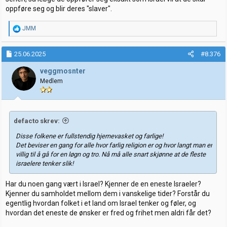
oppføre seg og blir deres "slaver".
R
JMM
e
a
k
25.06.2025
#8.376
s
j
veggmosnter
o
Medlem
n
e
r
:
defacto skrev:
Disse folkene er fullstendig hjernevasket og farlige!
Det beviser en gang for alle hvor farlig religion er og hvor langt man er
villig til å gå for en løgn og tro. Nå må alle snart skjønne at de fleste
israelere tenker slik!
Har du noen gang vært i Israel? Kjenner de en eneste Israeler?
Kjenner du samholdet mellom dem i vanskelige tider? Forstår du
egentlig hvordan folket i et land om Israel tenker og føler, og
hvordan det eneste de ønsker er fred og frihet men aldri får det?