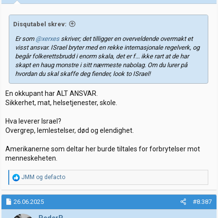
Disqutabel skrev:
Er som
@xerxes
skriver; det tilligger en overveldende overmakt et
visst ansvar. ISrael bryter med en rekke internasjonale regelverk, og
begår folkerettsbrudd i enorm skala, det er f... ikke rart at de har
skapt en haug monstre i sitt nærmeste nabolag. Om du lurer på
hvordan du skal skaffe deg fiender, look to ISrael!
En okkupant har ALT ANSVAR.
Sikkerhet, mat, helsetjenester, skole.
Hva leverer Israel?
Overgrep, lemlestelser, død og elendighet.
Amerikanerne som deltar her burde tiltales for forbrytelser mot
menneskeheten.
R
JMM
og
defacto
e
a
k
26.06.2025
#8.387
s
j
PederP