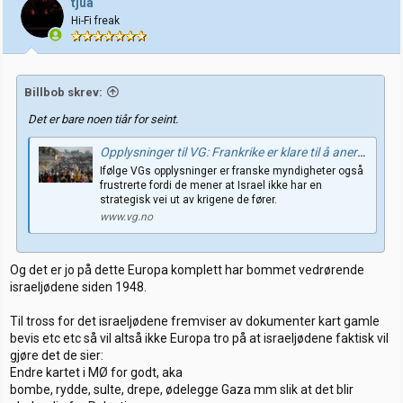
tjua
o
Hi-Fi freak
n
e
r
:
Billbob skrev:
Det er bare noen tiår for seint.
Opplysninger til VG: Frankrike er klare til å anerkjenne Palestina
Ifølge VGs opplysninger er franske myndigheter også
frustrerte fordi de mener at Israel ikke har en
strategisk vei ut av krigene de fører.
www.vg.no
Og det er jo på dette Europa komplett har bommet vedrørende
israeljødene siden 1948.
Til tross for det israeljødene fremviser av dokumenter kart gamle
bevis etc etc så vil altså ikke Europa tro på at israeljødene faktisk vil
gjøre det de sier:
Endre kartet i MØ for godt, aka
bombe, rydde, sulte, drepe, ødelegge Gaza mm slik at det blir