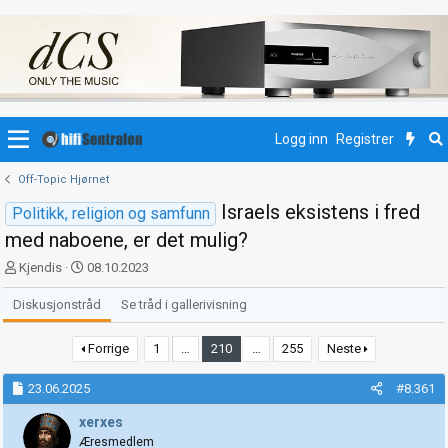
Logg inn
Registrer
Off-Topic Hjørnet
Israels eksistens i fred
Politikk, religion og samfunn
med naboene, er det mulig?
T
S
Kjendis
08.10.2023
r
t
å
a
Diskusjonstråd
Se tråd i gallerivisning
d
r
s
t
Forrige
1
…
210
…
255
Neste
t
d
a
a
23.06.2025
#8.361
r
t
t
o
xerxes
e
Æresmedlem
r