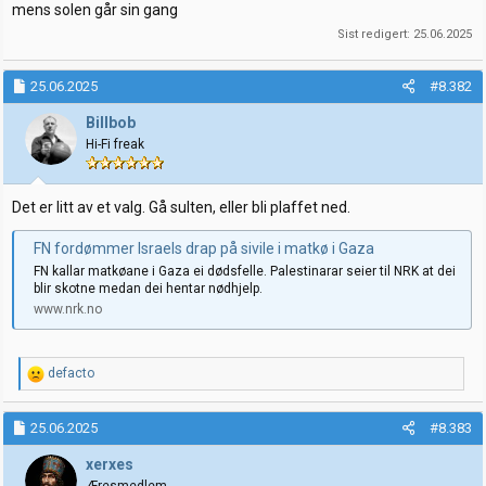
mens solen går sin gang
Sist redigert:
25.06.2025
25.06.2025
#8.382
Billbob
Hi-Fi freak
Det er litt av et valg. Gå sulten, eller bli plaffet ned.
FN fordømmer Israels drap på sivile i matkø i Gaza
FN kallar matkøane i Gaza ei dødsfelle. Palestinarar seier til NRK at dei
blir skotne medan dei hentar nødhjelp.
www.nrk.no
R
defacto
e
a
k
25.06.2025
#8.383
s
j
xerxes
o
Æresmedlem