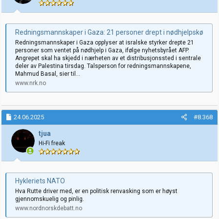
e
r
:
Redningsmannskaper i Gaza: 21 personer drept i nødhjelpskø
Redningsmannskaper i Gaza opplyser at isralske styrker drepte 21
personer som ventet på nødhjelp i Gaza, ifølge nyhetsbyrået AFP.
Angrepet skal ha skjedd i nærheten av et distribusjonssted i sentrale
deler av Palestina tirsdag. Talsperson for redningsmannskapene,
Mahmud Basal, sier til...
www.nrk.no
24.06.2025
#8.368
tjua
Hi-Fi freak
Hykleriets NATO
Hva Rutte driver med, er en politisk renvasking som er høyst
gjennomskuelig og pinlig.
www.nordnorskdebatt.no