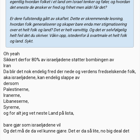
egentlig hvordan folket i et land om Israel tenker og føler, og hvordan
det eneste de ønsker er fred og frihet men aldri får det?
Er dere fullstendig gått av skaftet. Dette er skremmende lesning,
hvordan folk generaliserer og skaper bare enda mer stigmatisering
over et helt folk og land? Det er helt vanvittig. Og det er selvfølgelig
helt feil det du skriver. Våkn opp, istedenfor å svartmale et helt folk
og land. Sykt.
Oh yeah
Sikkert derfor 80% av israeljødene støtter bombingen av
Iran
Da blir det nok endelig fred der nede og verdens fredselskende folk,
aka israeljødene, kan endelig slappe av
dersom
Palestinerne,
Iranerne,
Libaneserne,
Syrerne,
og for alt jeg vet neste Land på lista,
bare gjør som israeljødene vil
Og det må de da vel kunne gjøre. Det er da så lite, no big deal det