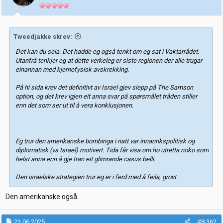
Tweedjakke skrev:
Det kan du seia. Det hadde eg også tenkt om eg sat i Vaktarrådet.
Utanfrå tenkjer eg at dette verkeleg er siste regionen der alle trugar
einannan med kjernefysisk avskrekking.
På hi sida krev det definitivt av Israel gjev slepp på The Samson
option, og det krev igjen eit anna svar på spørsmålet tråden stiller
enn det som ser ut til å vera konklusjonen.
Eg trur den amerikanske bombinga i natt var innanrikspolitisk og
diplomatisk (vs Israel) motivert. Tida får visa om ho utretta noko som
helst anna enn å gje Iran eit glimrande casus belli.
Den israelske strategien trur eg er i ferd med å feila, grovt.
Den amerikanske også.
23.06.2025
#8.362