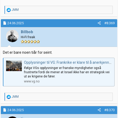
R
JMM
e
a
k
24.06.2025
#8.369
s
j
Billbob
o
Hi-Fi freak
n
e
r
:
Det er bare noen tiår for seint.
Opplysninger til VG: Frankrike er klare til å anerkjenne Palestina
Ifølge VGs opplysninger er franske myndigheter også
frustrerte fordi de mener at Israel ikke har en strategisk vei
ut av krigene de fører.
www.vg.no
R
JMM
e
a
k
24.06.2025
#8.370
s
j