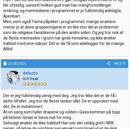
blir ufyselig, uansett hvilken gud man har vrangforestillinger
omkring, og menneskene i programmet er jo fullstendig ødelagte,
åpenbart.
Men, som også Yama påpeker i programmet, mange israelere
mener jo at disse grupperingene er en like stor del av problemet
som de religiøse fanatikerne på den andre siden. Og jeg tror nok at
de fleste mennesker i grunn har gode hensikter, og ikke ønsker
trøbbel med sine naboer. Det er de få som ødelegger for de mange.
Alltid.
25.06.2025
#8.375
defacto
Hi-Fi freak
Der er jeg fullstendig uenig med deg. Jeg tror ikke det er de få i
dette tilfellet. Jeg tror de fleste tenker slikt. De er oppvokst med
det. De er indoktrinert.
At en sang som hyller drapene og volden i Gaza kommer på topp
på listene i Israel er bevis nok for meg...
Selvsagt ønsker de ikke trøbbel! Han sier det veldig greit i NRK
serien, så lebge de oppfører seg eksakt som Israel vil at de skal