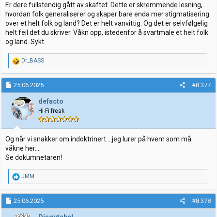
Er dere fullstendig gått av skaftet. Dette er skremmende lesning,
hvordan folk generaliserer og skaper bare enda mer stigmatisering
over et helt folk og land? Det er helt vanvittig. Og det er selvfølgelig
helt feil det du skriver. Våkn opp, istedenfor å svartmale et helt folk
og land. Sykt.
R
Dr_BASS
e
a
k
25.06.2025
#8.377
s
j
defacto
o
Hi-Fi freak
n
e
r
:
Og når vi snakker om indoktrinert....jeg lurer på hvem som må
våkne her....
Se dokumnetaren!
R
JMM
e
a
k
25.06.2025
#8.378
s
j
Disqutabel