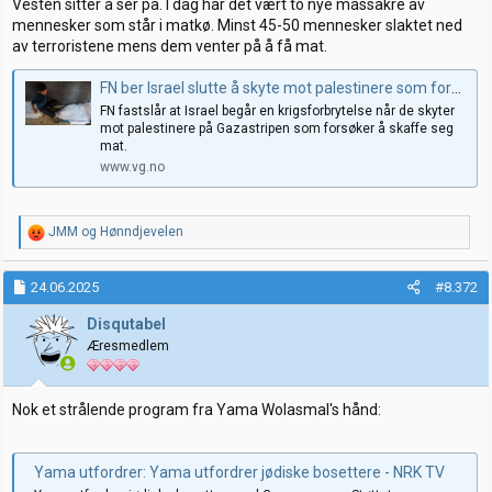
Vesten sitter å ser på. I dag har det vært to nye massakre av
mennesker som står i matkø. Minst 45-50 mennesker slaktet ned
av terroristene mens dem venter på å få mat.
FN ber Israel slutte å skyte mot palestinere som forsøker å skaffe mat
FN fastslår at Israel begår en krigsforbrytelse når de skyter
mot palestinere på Gazastripen som forsøker å skaffe seg
mat.
www.vg.no
R
JMM
og
Hønndjevelen
e
a
k
24.06.2025
#8.372
s
j
Disqutabel
o
Æresmedlem
n
e
r
:
Nok et strålende program fra Yama Wolasmal's hånd:
Yama utfordrer: Yama utfordrer jødiske bosettere - NRK TV