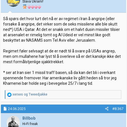
Slava Ukraini!
Så spørs det hvor lurt det nå er av regimet i Iran å angripe (eller
forsøke å angripe, det virker som de seks missilene alle ble skutt
ned*) USA i Qatar. At det er snakk om et halvt dusin missiler tilsier
at arsenalet er rimelig tomt og Al Udeid er vel minst like godt
beskyttet av NASAMS som Tel Aviv eller Jerusalem.
Regimet føler selvsagt at de er nødt til å svare på USAs angrep,
men om mullahene har lyst til å overleve så er det kanskje ikke det
mest formålstjenlige sjakktrekket.
* ser at Iran sier 1 missil traff basen, så da kan det bli i overkant
spennende fremover. Har amerikanske liv gått heden så tror jeg
Khamenei bør holde seg i bevegelse 25/7 i lang tid.
R
xerxes
og
Tweedjakke
e
a
k
24.06.2025
#8.367
s
j
Billbob
o
Hi-Fi freak
n