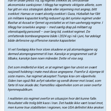
Iran er under press fra, og regimet svekket av, omfattende
økonomiske sanksjoner. I tillegg har regimets viktigste allierte, som
har gitt en viss strategisk dybde eller skjerming mot angrep, blitt
svekket: Hamas er svært alvorlig svekket i Gaza, Hizballah har fått
sin militære kapasitet kraftig redusert og det syriske regimet under
Bashar al-Assad er fjernet og erstattet av et Iran-uavhengig regime. I
tillegg har israelske angrep – med særlig drap på militært og
vitenskapelig personell – over lang tid, svekket regimet. De
omfattende bombeangrepene både i 2024 og i nå i juni, har ødelagt
både defensive og offensive iranske kapasiteter.
Vi vet foreløpig ikke hvor store skadene er på atomanleggene og
dermed atomprogrammet til Iran. Kanskje er programmet satt år
tilbake, kanskje bare noen måneder. Dette vil vise seg.
Det som imidlertid er klart, er at regimet igjen har utvist en svært
rasjonell holdning i møte med disse angrepene. Framfor å «kjempe til
siste mann», har regimet akseptert Trumps krav om våpenhvile.
Siden Iran også fikk avfyrt raketter og sendt droner mot Israel, som
førte til noe skade der, framstilles våpenhvilen som en seier overfor
hjemmepublikum.
I realiteten sto regimet overfor en situasjon hvor det kunne falle.
Resultatet ville trolig blitt kaos i Iran. Det hadde ikke vært Israel imot,
men kunne true stabiliteten i regionen, noe USA definitivt ikke ønsker.