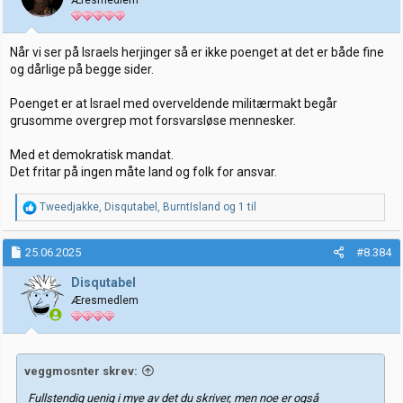
n
e
r
:
Når vi ser på Israels herjinger så er ikke poenget at det er både fine
og dårlige på begge sider.
Poenget er at Israel med overveldende militærmakt begår
grusomme overgrep mot forsvarsløse mennesker.
Med et demokratisk mandat.
Det fritar på ingen måte land og folk for ansvar.
R
Tweedjakke
,
Disqutabel
,
BurntIsland
og 1 til
e
a
k
25.06.2025
#8.384
s
j
Disqutabel
o
Æresmedlem
n
e
r
:
veggmosnter skrev:
Fullstendig uenig i mye av det du skriver, men noe er også