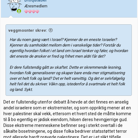
o
Æresmedlem
n
e
r
:
veggmosnter skrev:
Har du noen gang vært i Israel? Kjenner de en eneste Israeler?
Kjenner du samholdet mellom dem i vanskelige tider? Forstår du
egentlig hvordan folket i et land om Israel tenker og føler, og hvordan
det eneste de ønsker er fred og frihet men aldri får det?
Er dere fullstendig gått av skaftet. Dette er skremmende lesning,
hvordan folk generaliserer og skaper bare enda mer stigmatisering
over et helt folk og land? Det er helt vanvittig. Og det er selvfølgelig
helt feil det du skriver. Våkn opp, istedenfor å svartmale et helt folk
og land. Sykt.
Det er fullstendig utenfor debatt å hevde at det finnes en anselig
andel israelere som er ekstremister, og som oppriktig mener at en
hver palestiner skal vekk, ettersom et hvert sted de måtte komme
til å bo egentlig er jødisk eiendom, hilsen deres hevngjerrige gud.
Disse ekstreme menneskene befinner seg i sterkt overtall i de
såkalte bosetningene, og disse folka bedriver statsstøttet terror
mot allerede hardt prøvede palestinere. Det er i et slikt tilfelle