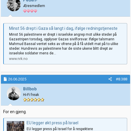
o
Æresmedlem
n
e
r
:
Minst 56 drept i Gaza så langt i dag, ifølge redningstjeneste
Minst 56 palestinere er drept i israelske angrep mot ulike steder på
Gazastripen torsdag, opplyser Gazas sivilforsvar. Ifølge talsmann
Mahmud Bassal ventet seks av ofrene på å få utdelt mat på to ulike
steder. Hundrevis av palestinere har de siste ukene blitt drept av
israelske soldater mens de...
www.nrk.no
26.06.2025
#8.388
Billbob
Hi-Fi freak
For en gjeng.
EU legger økt press på Israel
EU legger press på Israel for å respektere