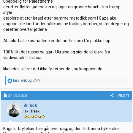
ubeboelig for Palestinerne
deretter flytter jødene inn og lager en grande beach club trump
style
etablere et stor israel etter samme metodikk som i Gaza aka
angripe alle land under påskudd av trusler; bomber, sulter dreper og
deretter overtar jødene
Absolutt alle kostnadene er det andre som får plukke opp
100% likt det russerne gjør i Ukraina og sier de vil gjøre fra
vladivostok til Lisboa
likeledes; vi tror det ikke før vi ser det, og knappest da
R
lars_erik
og
JMM
e
a
k
24.06.2025
#8.371
s
j
Billbob
o
Hi-Fi freak
n
e
r
:
Krigsforbrytelser foregår hver dag, og den forbanna hyklerske