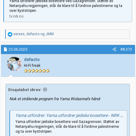
Yama utfordrer jødiske bosettere ved Gazagrensen. Støttet av
Netanyahu-regjeringen, står de klare til å fordrive palestinerne og ta
over kyststripen.
tv.nrk.no
R
xerxes
,
defacto
og
JMM
e
a
k
25.06.2025
#8.373
s
j
defacto
o
Hi-Fi freak
n
e
r
:
Disqutabel skrev:
Nok et strålende program fra Yama Wolasmal's hånd:
Yama utfordrer: Yama utfordrer jødiske bosettere - NRK TV
Yama utfordrer jødiske bosettere ved Gazagrensen. Støttet av
Netanyahu-regjeringen, står de klare til å fordrive palestinerne
og ta over kyststripen.