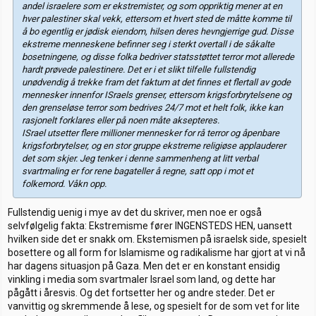
andel israelere som er ekstremister, og som oppriktig mener at en
hver palestiner skal vekk, ettersom et hvert sted de måtte komme til
å bo egentlig er jødisk eiendom, hilsen deres hevngjerrige gud. Disse
ekstreme menneskene befinner seg i sterkt overtall i de såkalte
bosetningene, og disse folka bedriver statsstøttet terror mot allerede
hardt prøvede palestinere. Det er i et slikt tilfelle fullstendig
unødvendig å trekke fram det faktum at det finnes et flertall av gode
mennesker innenfor ISraels grenser, ettersom krigsforbrytelsene og
den grenseløse terror som bedrives 24/7 mot et helt folk, ikke kan
rasjonelt forklares eller på noen måte aksepteres.
ISrael utsetter flere millioner mennesker for rå terror og åpenbare
krigsforbrytelser, og en stor gruppe ekstreme religiøse applauderer
det som skjer. Jeg tenker i denne sammenheng at litt verbal
svartmaling er for rene bagateller å regne, satt opp i mot et
folkemord. Våkn opp.
Fullstendig uenig i mye av det du skriver, men noe er også
selvfølgelig fakta: Ekstremisme fører INGENSTEDS HEN, uansett
hvilken side det er snakk om. Ekstemismen på israelsk side, spesielt
bosettere og all form for Islamisme og radikalisme har gjort at vi nå
har dagens situasjon på Gaza. Men det er en konstant ensidig
vinkling i media som svartmaler Israel som land, og dette har
pågått i åresvis. Og det fortsetter her og andre steder. Det er
vanvittig og skremmende å lese, og spesielt for de som vet for lite