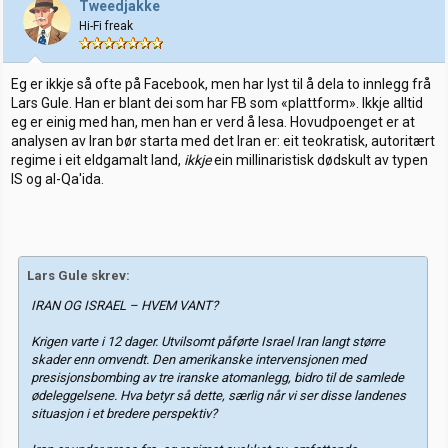
Tweedjakke
Hi-Fi freak
Eg er ikkje så ofte på Facebook, men har lyst til å dela to innlegg frå
Lars Gule. Han er blant dei som har FB som «plattform». Ikkje alltid
eg er einig med han, men han er verd å lesa. Hovudpoenget er at
analysen av Iran bør starta med det Iran er: eit teokratisk, autoritært
regime i eit eldgamalt land,
ikkje
ein millinaristisk dødskult av typen
IS og al-Qa'ida.
Lars Gule skrev:
IRAN OG ISRAEL – HVEM VANT?
Krigen varte i 12 dager. Utvilsomt påførte Israel Iran langt større
skader enn omvendt. Den amerikanske intervensjonen med
presisjonsbombing av tre iranske atomanlegg, bidro til de samlede
ødeleggelsene. Hva betyr så dette, særlig når vi ser disse landenes
situasjon i et bredere perspektiv?