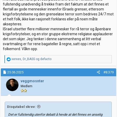
fullstendig unødvendig å trekke fram det faktum at det finnes et
flertall av gode mennesker innenfor ISraels grenser, ettersom
krigsforbrytelsene og den grenseløse terror som bedrives 24/7 mot
et helt folk, ikke kan rasjonelt forklares eller på noen måte
aksepteres.
ISrael utsetter flere millioner mennesker for rå terror og åpenbare
krigsforbrytelser, og en stor gruppe ekstreme religiøse applauderer
det som skjer. Jeg tenker i denne sammenheng at litt verbal
svartmaling er for rene bagateller å regne, satt opp i mot et
folkemord. Våkn opp.
R
xerxes
,
Dr_BASS
og
defacto
e
a
k
25.06.2025
#8.379
s
j
veggmosnter
o
Medlem
n
e
r
:
Disqutabel skrev:
Det er fullstendig utenfor debatt å hevde at det finnes en anselig