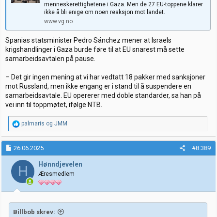
menneskerettighetene i Gaza. Men de 27 EU-toppene klarer
ikke å bli enige om noen reaksjon mot landet.
www.vg.no
Spanias statsminister Pedro Sánchez mener at Israels
krigshandlinger i Gaza burde føre til at EU snarest må sette
samarbeidsavtalen på pause.
– Det gir ingen mening at vi har vedtatt 18 pakker med sanksjoner
mot Russland, men ikke engang er i stand til å suspendere en
samarbeidsavtale. EU opererer med doble standarder, sa han på
vei inn til toppmøtet, ifølge NTB.
R
palmaris
og
JMM
e
a
k
26.06.2025
#8.389
s
j
Hønndjevelen
H
o
Æresmedlem
n
e
r
:
Billbob skrev: