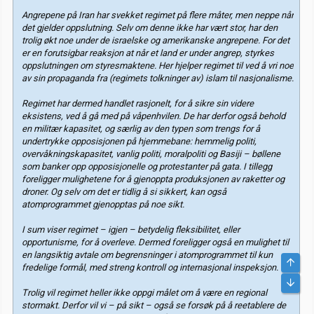
Angrepene på Iran har svekket regimet på flere måter, men neppe når
det gjelder oppslutning. Selv om denne ikke har vært stor, har den
trolig økt noe under de israelske og amerikanske angrepene. For det
er en forutsigbar reaksjon at når et land er under angrep, styrkes
oppslutningen om styresmaktene. Her hjelper regimet til ved å vri noe
av sin propaganda fra (regimets tolkninger av) islam til nasjonalisme.
Regimet har dermed handlet rasjonelt, for å sikre sin videre
eksistens, ved å gå med på våpenhvilen. De har derfor også behold
en militær kapasitet, og særlig av den typen som trengs for å
undertrykke opposisjonen på hjemmebane: hemmelig politi,
overvåkningskapasitet, vanlig politi, moralpoliti og Basiji – bøllene
som banker opp opposisjonelle og protestanter på gata. I tillegg
foreligger mulighetene for å gjenoppta produksjonen av raketter og
droner. Og selv om det er tidlig å si sikkert, kan også
atomprogrammet gjenopptas på noe sikt.
I sum viser regimet – igjen – betydelig fleksibilitet, eller
opportunisme, for å overleve. Dermed foreligger også en mulighet til
en langsiktig avtale om begrensninger i atomprogrammet til kun
Top
fredelige formål, med streng kontroll og internasjonal inspeksjon.
Bunn
Trolig vil regimet heller ikke oppgi målet om å være en regional
stormakt. Derfor vil vi – på sikt – også se forsøk på å reetablere de