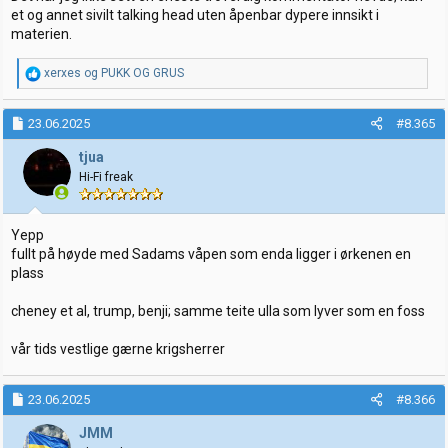
et og annet sivilt talking head uten åpenbar dypere innsikt i
materien.
R
xerxes
og
PUKK OG GRUS
e
a
k
23.06.2025
#8.365
s
j
tjua
o
Hi-Fi freak
n
e
r
:
Yepp
fullt på høyde med Sadams våpen som enda ligger i ørkenen en
plass
cheney et al, trump, benji; samme teite ulla som lyver som en foss
vår tids vestlige gærne krigsherrer
23.06.2025
#8.366
JMM