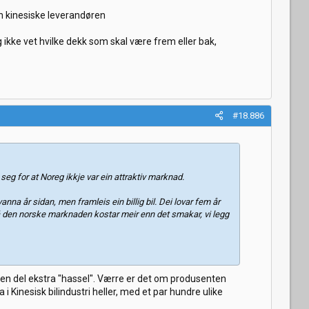
en kinesiske leverandøren
g ikke vet hvilke dekk som skal være frem eller bak,
#18.886
eg for at Noreg ikkje var ein attraktiv marknad.
na år sidan, men framleis ein billig bil. Dei lovar fem år
å den norske marknaden kostar meir enn det smakar, vi legg
i en del ekstra "hassel". Værre er det om produsenten
 i Kinesisk bilindustri heller, med et par hundre ulike