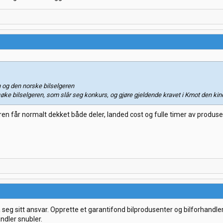
 og den norske bilselgeren
øke bilselgeren, som slår seg konkurs, og gjøre gjeldende kravet i Kmot den ki
 får normalt dekket både deler, landed cost og fulle timer av produsenten
eg sitt ansvar. Opprette et garantifond bilprodusenter og bilforhandlere 
ndler snubler.