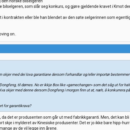
 den norske bilselgeren
 bilselgeren, som slår seg konkurs, og gjøre gjeldende kravet i Kmot d
alt i kontrakten eller ble han blendet av den søte selgerinnen som egentli
moving on..
 skjer med dei lova garantiane dersom forhandlar og/eller importør bestemmer s
ongfeng, til dømes. No er ikkje Box like «gamechanger» som det såg ut for halvan
. Kva skjer med denne dersom Dongfeng i morgon finn ut at, næh, å konkurrera p
t for garantikrava?
m, da det er produsenten som går ut med fabrikkgaranti. Men, det kan bl
rt skje i mylderet av Kinesiske produsenter. Det er jo ikke bare hipp-hurra
mange av de vil legge inn årene.