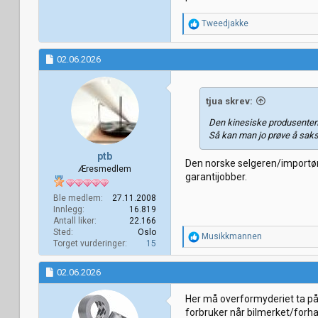
R
Tweedjakke
e
a
k
02.06.2026
s
j
o
tjua skrev:
n
e
Den kinesiske produsenten
r
Så kan man jo prøve å saks
:
ptb
Den norske selgeren/importøren
Æresmedlem
garantijobber.
Ble medlem
27.11.2008
Innlegg
16.819
Antall liker
22.166
Sted
Oslo
R
Musikkmannen
Torget vurderinger
15
e
a
k
02.06.2026
s
j
Her må overformyderiet ta på s
o
forbruker når bilmerket/forha
n