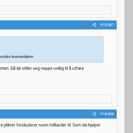
#18.887
nesiske leverandøren
. Så de stiller seg neppe uvillig til å utføre
#18.888
plikter forskuterer noen milliarder til. Som da hjelper