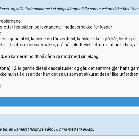
kevel, og stilla forhandlarane i ei slags klemme? Eg reknar vel med det finst fors
problemene;
rer etter hensikten og lovnadene… nedoverbakke for kjøper
e
n tilgang til bil, kanskje du får ventebil, kanskje ikke.. grå hår, blodtrykk, l
bil, .. brattere nedoverbakke, grå hår, blodtrykk, lettere sint heile tida, all
tid, en kamerat holdt på sånn i 6 mnd med sin elJag..
 Kona) 12 år gamle diesel qasqai rusler og går, det samme gjør hans gaml
kelhullet. I disse tider kan det se ut som at akkurat det er like utfordre
er
re tid, en kamerat holdt på sånn i 6 mnd med sin elJag..