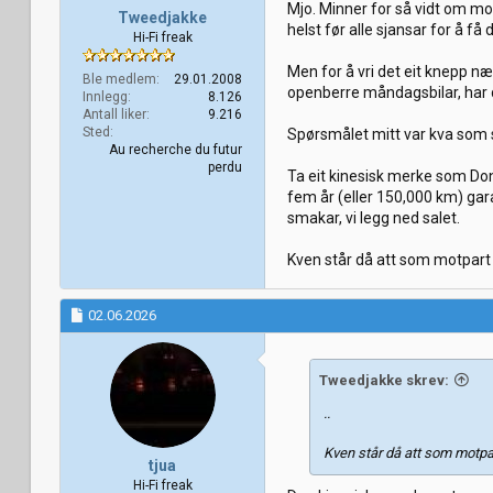
Mjo. Minner for så vidt om mo
Tweedjakke
helst før alle sjansar for å få
Hi-Fi freak
Men for å vri det eit knepp næ
Ble medlem
29.01.2008
openberre måndagsbilar, har 
Innlegg
8.126
Antall liker
9.216
Sted
Spørsmålet mitt var kva som s
Au recherche du futur
perdu
Ta eit kinesisk merke som Dong
fem år (eller 150,000 km) ga
smakar, vi legg ned salet.
Kven står då att som motpart
02.06.2026
Tweedjakke skrev:
..
Kven står då att som motpar
tjua
Hi-Fi freak