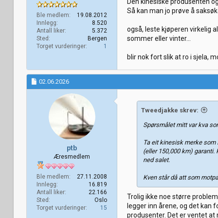
Den kinesiske produsenten og
Så kan man jo prøve å saksøke
Ble medlem
19.08.2012
Innlegg
8.520
også, leste kjøperen virkelig 
Antall liker
5.372
sommer eller vinter…
Sted
Bergen
Torget vurderinger
1
blir nok fort slik at ro i sjela, 
02.06.2026
Tweedjakke skrev:
Spørsmålet mitt var kva som
Ta eit kinesisk merke som D
ptb
(eller 150,000 km) garanti
Æresmedlem
ned salet.
Ble medlem
27.11.2008
Kven står då att som motpar
Innlegg
16.819
Antall liker
22.166
Trolig ikke noe større proble
Sted
Oslo
legger inn årene, og det kan fo
Torget vurderinger
15
produsenter. Det er ventet at 