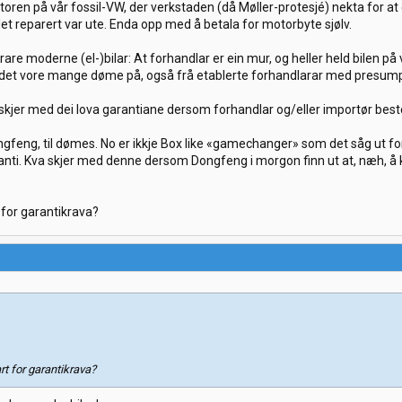
toren på vår fossil-VW, der verkstaden (då Møller-protesjé) nekta for 
 det reparert var ute. Enda opp med å betala for motorbyte sjølv.
rare moderne (el-)bilar: At forhandlar er ein mur, og heller held bilen på
det vore mange døme på, også frå etablerte forhandlarar med presumpti
kjer med dei lova garantiane dersom forhandlar og/eller importør beste
feng, til dømes. No er ikkje Box like «gamechanger» som det såg ut for ha
ranti. Kva skjer med denne dersom Dongfeng i morgon finn ut at, næh, 
 for garantikrava?
t for garantikrava?