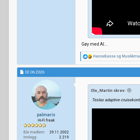
Gøy med AI....
R
HasseBasse
og
Musikkma
e
a
k
02.06.2026
s
j
o
Ole_Martin skrev:
n
e
Teslas adaptive cruisekont
r
:
palmaris
Hi-Fi freak
Ble medlem
29.11.2002
Innlegg
2.219