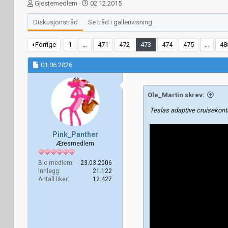
T
S
Gjestemedlem
02.12.2015
r
t
å
a
Diskusjonstråd
Se tråd i gallerivisning
d
r
s
t
Forrige
1
…
471
472
473
474
475
…
48
t
d
a
a
01.06.2026
r
t
t
o
e
r
Ole_Martin skrev:
Teslas adaptive cruisekont
Pink_Panther
Æresmedlem
Ble medlem
23.03.2006
Innlegg
21.122
Antall liker
12.427