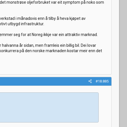
at det monstrøse oljeforbruket var eit symptom på noko som
 verkstad i månadsvis enn å tilby å heva kjøpet av
vt utbygd infrastruktur.
mmer seg for at Noreg ikkje var ein attraktiv marknad.
lvanna år sidan, men framleis ein billig bil. Dei lovar
å konkurrera på den norske marknaden kostar meir enn det
#18.885