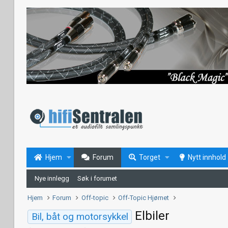
Hjem
Forum
Torget
Nytt innhold
Nye innlegg
Søk i forumet
Hjem
Forum
Off-topic
Off-Topic Hjørnet
Elbiler
Bil, båt og motorsykkel