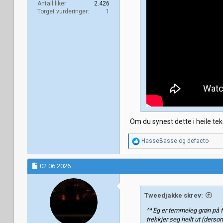
Antall liker
2.426
Torget vurderinger
1
Om du synest dette i heile teke
R
HasseBasse
og
defacto
e
a
k
02.06.2026
s
j
o
Tweedjakke skrev:
n
e
^^ Eg er temmeleg grøn på fo
r
trekkjer seg heilt ut (derso
: