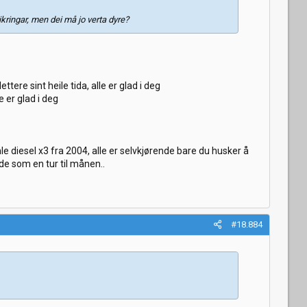
ikringar, men dei må jo verta dyre?
ettere sint heile tida, alle er glad i deg
e er glad i deg
e diesel x3 fra 2004, alle er selvkjørende bare du husker å
nde som en tur til månen..
#18.884