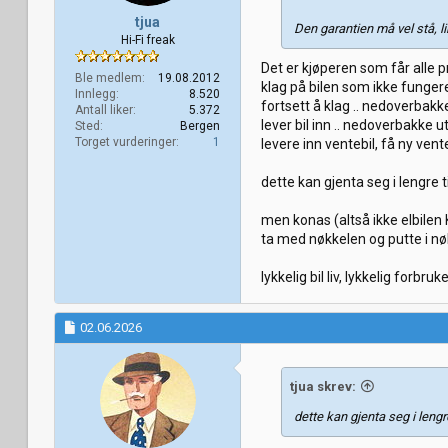
tjua
Den garantien må vel stå, li
Hi-Fi freak
Det er kjøperen som får alle 
Ble medlem
19.08.2012
klag på bilen som ikke funge
Innlegg
8.520
fortsett å klag .. nedoverbakk
Antall liker
5.372
lever bil inn .. nedoverbakke ute
Sted
Bergen
Torget vurderinger
1
levere inn ventebil, få ny vente
dette kan gjenta seg i lengre 
men konas (altså ikke elbilen
ta med nøkkelen og putte i nøk
lykkelig bil liv, lykkelig forbruk
02.06.2026
tjua skrev:
dette kan gjenta seg i leng