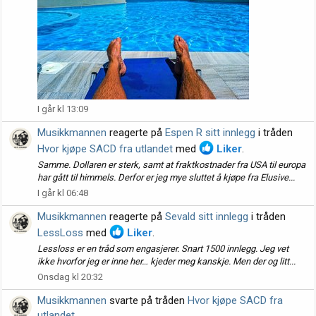
I går kl 13:09
Musikkmannen
reagerte på
Espen R sitt innlegg
i tråden
Hvor kjøpe SACD fra utlandet
med
Liker
.
Samme. Dollaren er sterk, samt at fraktkostnader fra USA til europa
har gått til himmels. Derfor er jeg mye sluttet å kjøpe fra Elusive...
I går kl 06:48
Musikkmannen
reagerte på
Sevald sitt innlegg
i tråden
LessLoss
med
Liker
.
Lessloss er en tråd som engasjerer. Snart 1500 innlegg. Jeg vet
ikke hvorfor jeg er inne her… kjeder meg kanskje. Men der og litt...
Onsdag kl 20:32
Musikkmannen
svarte på tråden
Hvor kjøpe SACD fra
utlandet
.