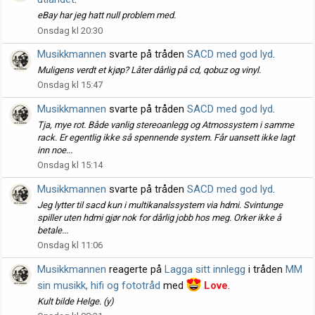
eBay har jeg hatt null problem med.
Onsdag kl 20:30
Musikkmannen
svarte på tråden
SACD med god lyd
.
Muligens verdt et kjøp? Låter dårlig på cd, qobuz og vinyl.
Onsdag kl 15:47
Musikkmannen
svarte på tråden
SACD med god lyd
.
Tja, mye rot. Både vanlig stereoanlegg og Atmossystem i samme
rack. Er egentlig ikke så spennende system. Får uansett ikke lagt
inn noe...
Onsdag kl 15:14
Musikkmannen
svarte på tråden
SACD med god lyd
.
Jeg lytter til sacd kun i multikanalssystem via hdmi. Svintunge
spiller uten hdmi gjør nok for dårlig jobb hos meg. Orker ikke å
betale...
Onsdag kl 11:06
Musikkmannen
reagerte på
Lagga sitt innlegg
i tråden
MM
sin musikk, hifi og fototråd
med
Love
.
Kult bilde Helge. (y)