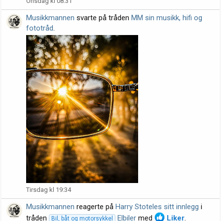
Onsdag kl 08:31
Musikkmannen
svarte på tråden
MM sin musikk, hifi og
fototråd
.
Tirsdag kl 19:34
Musikkmannen
reagerte på
Harry Stoteles sitt innlegg
i
tråden
Elbiler
med
Liker
.
Bil, båt og motorsykkel