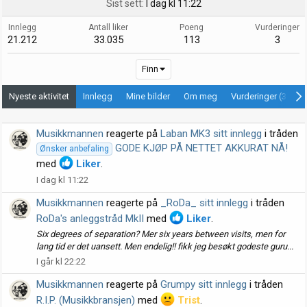
Sist sett
I dag kl 11:22
Innlegg
Antall liker
Poeng
Vurderinger
21.212
33.035
113
3
Finn
Nyeste aktivitet
Innlegg
Mine bilder
Om meg
Vurderinger (3)
Musikkmannen
reagerte på
Laban MK3 sitt innlegg
i tråden
GODE KJØP PÅ NETTET AKKURAT NÅ!
Ønsker anbefaling
med
Liker
.
I dag kl 11:22
Musikkmannen
reagerte på
_RoDa_ sitt innlegg
i tråden
RoDa's anleggstråd MkII
med
Liker
.
Six degrees of separation? Mer six years between visits, men for
lang tid er det uansett. Men endelig!! fikk jeg besøkt godeste guru...
I går kl 22:22
Musikkmannen
reagerte på
Grumpy sitt innlegg
i tråden
R.I.P. (Musikkbransjen)
med
Trist
.