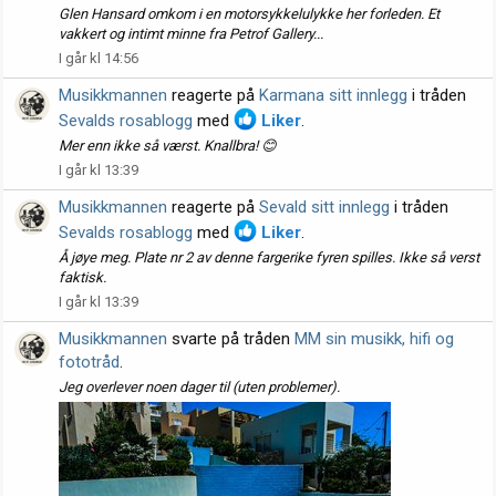
Glen Hansard omkom i en motorsykkelulykke her forleden. Et
vakkert og intimt minne fra Petrof Gallery...
I går kl 14:56
Musikkmannen
reagerte på
Karmana sitt innlegg
i tråden
Sevalds rosablogg
med
Liker
.
Mer enn ikke så værst. Knallbra! 😊
I går kl 13:39
Musikkmannen
reagerte på
Sevald sitt innlegg
i tråden
Sevalds rosablogg
med
Liker
.
Å jøye meg. Plate nr 2 av denne fargerike fyren spilles. Ikke så verst
faktisk.
I går kl 13:39
Musikkmannen
svarte på tråden
MM sin musikk, hifi og
fototråd
.
Jeg overlever noen dager til (uten problemer).