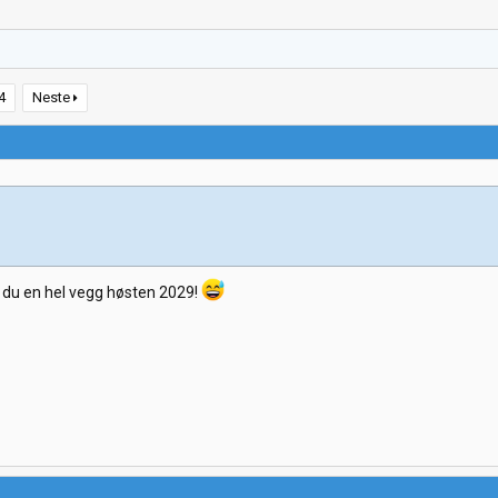
4
Neste
ar du en hel vegg høsten 2029!