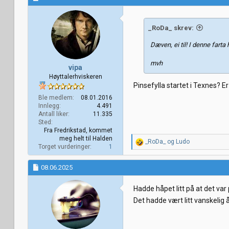
_RoDa_ skrev:
Dæven, ei til! I denne fart
mvh
vipa
Høyttalerhviskeren
Pinsefylla startet i Texnes? 
Ble medlem
08.01.2016
Innlegg
4.491
Antall liker
11.335
Sted
Fra Fredrikstad, kommet
meg helt til Halden
R
_RoDa_
og
Ludo
Torget vurderinger
1
e
a
k
08.06.2025
s
j
Hadde håpet litt på at det va
o
n
Det hadde vært litt vanskelig
e
r
: