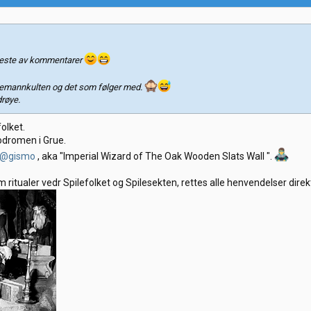
meste av kommentarer
ilemannkulten og det som følger med.
drøye.
folket.
odromen i Grue.
@gismo
, aka "Imperial Wizard of The Oak Wooden Slats Wall ".
m ritualer vedr Spilefolket og Spilesekten, rettes alle henvendelser direkt