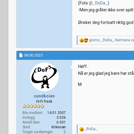
(Foto
@_RoDa_
)
-Men jeg gråter ikke over spil
Ønsker deg fortsatt riktig god
R
gismo
,
_RoDa_
,
Karmana
og
e
a
k
08.06.2025
s
j
Høff..
o
Nå er jeg glad jeg bare har stå
n
e
r
M
:
sundkoien
Hi-Fi freak
Ble medlem
14.01.2007
Innlegg
3.026
Antall liker
6.031
Sted
Kirkenær
R
_RoDa_
Torget vurderinger
2
e