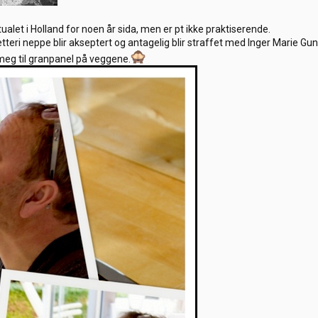
ualet i Holland for noen år sida, men er pt ikke praktiserende.
tteri neppe blir akseptert og antagelig blir straffet med Inger Marie G
meg til granpanel på veggene.