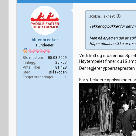
s
j
o
_RoDa_ skrev:
n
e
Takker og bukker for det 
r
:
Men nå er jeg en del av sp
bluesbreaker
Håper ritualene ikke er for 
Hundeeier
Vedr kult og ritualer hos Spile
Ble medlem
05.03.2009
Høytempelet finner du i Gism
Innlegg
25.757
Antall liker
81.428
Der regjerer ypperstepresten
Sted
Blåskogen
Torget vurderinger
1
For ytterligere opplysninger o