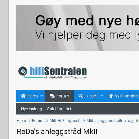
Hjem
Forum
Torget
Nytt innhold
Nye innlegg
Søk i forumet
Hjem
Forum
Mitt Hi-Fi oppsett
Mitt anlegg med bilder og in
RoDa's anleggstråd MkII