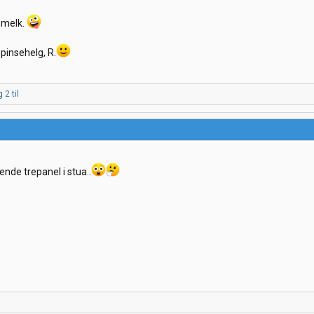
t melk.
 pinsehelg, R.
 2 til
ende trepanel i stua..