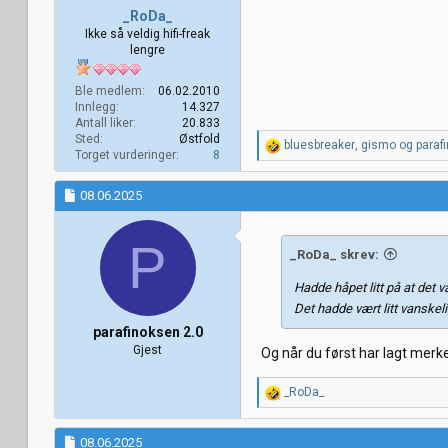
_RoDa_
Ikke så veldig hifi-freak
lengre
Ble medlem
06.02.2010
Innlegg
14.327
Antall liker
20.833
Sted
Østfold
R
bluesbreaker
,
gismo
og
paraf
Torget vurderinger
8
e
a
k
08.06.2025
s
j
o
P
_RoDa_ skrev:
n
e
Hadde håpet litt på at det 
r
:
Det hadde vært litt vanskel
parafinoksen 2.0
Gjest
Og når du først har lagt merke
R
_RoDa_
e
a
k
08.06.2025