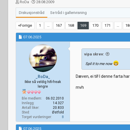
T
S
RoDa
28.08.2009
r
t
å
a
Diskusjonstråd
Se tråd i gallerivisning
d
r
s
t
Forrige
1
…
167
168
169
170
171
…
18
t
d
a
a
07.06.2025
r
t
t
o
e
r
vipa skrev:
Spil it to me now
Dæven, ei til! I denne farta h
_RoDa_
Ikke så veldig hifi-freak
lengre
mvh
Ble medlem
06.02.2010
Innlegg
14.327
Antall liker
20.833
Sted
Østfold
Torget vurderinger
8
07.06.2025