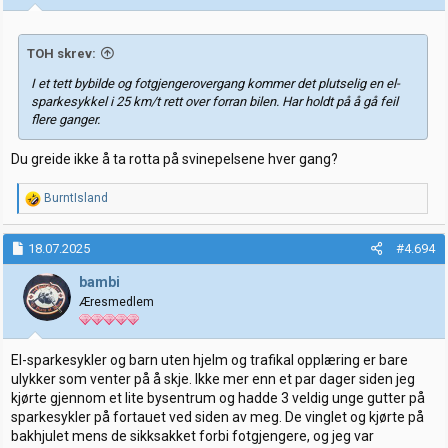
r
:
TOH skrev:
I et tett bybilde og fotgjengerovergang kommer det plutselig en el-
sparkesykkel i 25 km/t rett over forran bilen. Har holdt på å gå feil
flere ganger.
Du greide ikke å ta rotta på svinepelsene hver gang?
R
BurntIsland
e
a
k
18.07.2025
#4.694
s
j
bambi
o
Æresmedlem
n
e
r
:
El-sparkesykler og barn uten hjelm og trafikal opplæring er bare
ulykker som venter på å skje. Ikke mer enn et par dager siden jeg
kjørte gjennom et lite bysentrum og hadde 3 veldig unge gutter på
sparkesykler på fortauet ved siden av meg. De vinglet og kjørte på
bakhjulet mens de sikksakket forbi fotgjengere, og jeg var