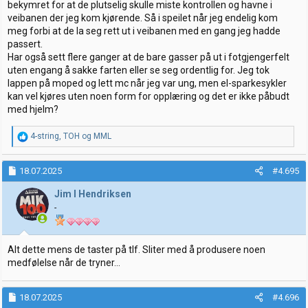
bekymret for at de plutselig skulle miste kontrollen og havne i
veibanen der jeg kom kjørende. Så i speilet når jeg endelig kom
meg forbi at de la seg rett ut i veibanen med en gang jeg hadde
passert.
Har også sett flere ganger at de bare gasser på ut i fotgjengerfelt
uten engang å sakke farten eller se seg ordentlig for. Jeg tok
lappen på moped og lett mc når jeg var ung, men el-sparkesykler
kan vel kjøres uten noen form for opplæring og det er ikke påbudt
med hjelm?
R
4-string
,
TOH
og
MML
e
a
k
18.07.2025
#4.695
s
j
Jim I Hendriksen
o
-
n
e
r
:
Alt dette mens de taster på tlf. Sliter med å produsere noen
medfølelse når de tryner...
18.07.2025
#4.696