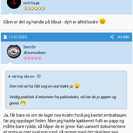
o
Hi-Fi freak
n
e
r
:
Sånn er det og handle på tilbud - dyrt er alltid bedre
17.07.2025
#4.686
bambi
Æresmedlem
4-string skrev:
Den må vel ha fått seg en real trøkk ja.
Veldig praktisk å returnere fra pakkeboks, nå har du jo appen og
greier.
Ja, får bare se om de lager noe kvalm fordi jeg kastet emballasjen
før jeg oppdaget feilen. Men jeg hadde kjøkkenet fullt av papp og
måtte bare rydde, så håper de er greie. Kan uansett dokumentere
at gryta er mer oval enn rund, så regner med det skal løse seg.