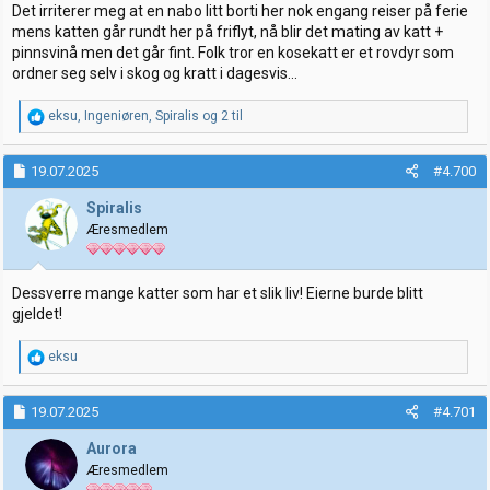
:
Det irriterer meg at en nabo litt borti her nok engang reiser på ferie
mens katten går rundt her på friflyt, nå blir det mating av katt +
pinnsvinå men det går fint. Folk tror en kosekatt er et rovdyr som
ordner seg selv i skog og kratt i dagesvis...
R
eksu
,
Ingeniøren
,
Spiralis
og 2 til
e
a
k
19.07.2025
#4.700
s
j
Spiralis
o
Æresmedlem
n
e
r
:
Dessverre mange katter som har et slik liv! Eierne burde blitt
gjeldet!
R
eksu
e
a
k
19.07.2025
#4.701
s
j
Aurora
o
Æresmedlem
n