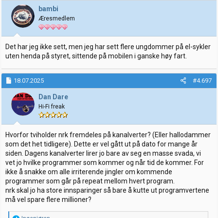
bambi
Æresmedlem
Det har jeg ikke sett, men jeg har sett flere ungdommer på el-sykler
uten henda på styret, sittende på mobilen i ganske høy fart.
18.07.2025
#4.697
Dan Dare
Hi-Fi freak
Hvorfor tviholder nrk fremdeles på kanalverter? (Eller hallodammer
som det het tidligere). Dette er vel gått ut på dato for mange år
siden. Dagens kanalverter lirer jo bare av seg en masse svada, vi
vet jo hvilke programmer som kommer og når tid de kommer. For
ikke å snakke om alle irriterende jingler om kommende
programmer som går på repeat mellom hvert program.
nrk skal jo ha store innsparinger så bare å kutte ut programvertene
må vel spare flere millioner?