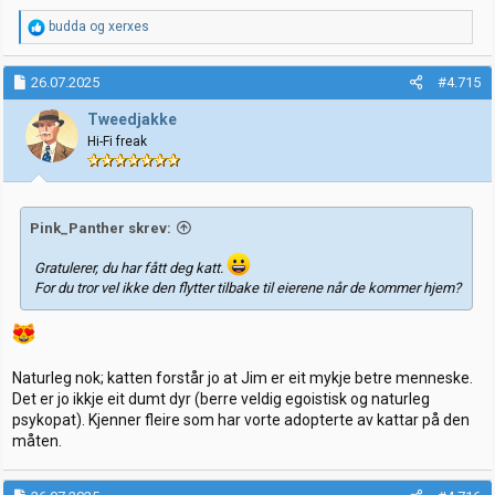
R
budda
og
xerxes
e
a
k
26.07.2025
#4.715
s
j
Tweedjakke
o
Hi-Fi freak
n
e
r
:
Pink_Panther skrev:
Gratulerer, du har fått deg katt.
For du tror vel ikke den flytter tilbake til eierene når de kommer hjem?
Naturleg nok; katten forstår jo at Jim er eit mykje betre menneske.
Det er jo ikkje eit dumt dyr (berre veldig egoistisk og naturleg
psykopat). Kjenner fleire som har vorte adopterte av kattar på den
måten.