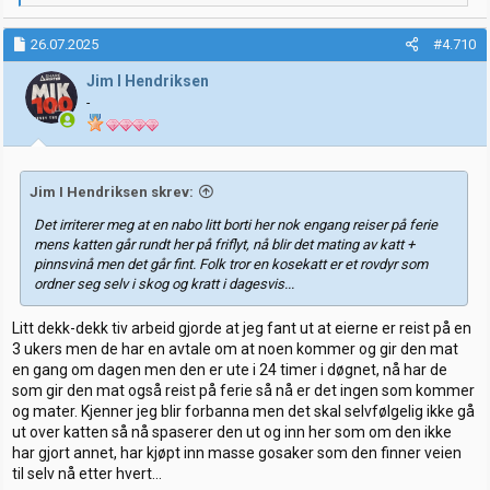
e
a
k
26.07.2025
#4.710
s
j
Jim I Hendriksen
o
-
n
e
r
:
Jim I Hendriksen skrev:
Det irriterer meg at en nabo litt borti her nok engang reiser på ferie
mens katten går rundt her på friflyt, nå blir det mating av katt +
pinnsvinå men det går fint. Folk tror en kosekatt er et rovdyr som
ordner seg selv i skog og kratt i dagesvis...
Litt dekk-dekk tiv arbeid gjorde at jeg fant ut at eierne er reist på en
3 ukers men de har en avtale om at noen kommer og gir den mat
en gang om dagen men den er ute i 24 timer i døgnet, nå har de
som gir den mat også reist på ferie så nå er det ingen som kommer
og mater. Kjenner jeg blir forbanna men det skal selvfølgelig ikke gå
ut over katten så nå spaserer den ut og inn her som om den ikke
har gjort annet, har kjøpt inn masse gosaker som den finner veien
til selv nå etter hvert...