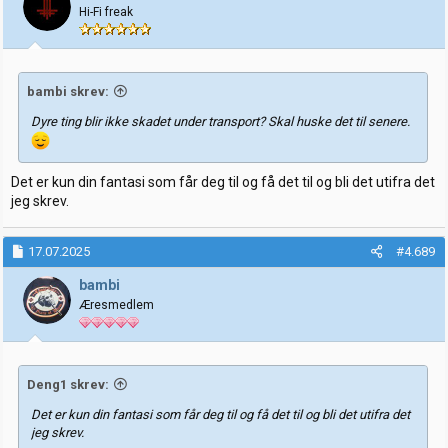
o
Hi-Fi freak
n
e
r
:
bambi skrev:
Dyre ting blir ikke skadet under transport? Skal huske det til senere.
Det er kun din fantasi som får deg til og få det til og bli det utifra det
jeg skrev.
17.07.2025
#4.689
bambi
Æresmedlem
Deng1 skrev:
Det er kun din fantasi som får deg til og få det til og bli det utifra det
jeg skrev.