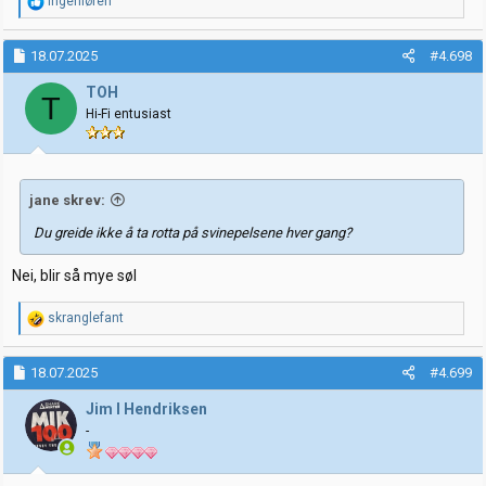
R
Ingeniøren
e
a
k
18.07.2025
#4.698
s
j
TOH
T
o
Hi-Fi entusiast
n
e
r
:
jane skrev:
Du greide ikke å ta rotta på svinepelsene hver gang?
Nei, blir så mye søl
R
skranglefant
e
a
k
18.07.2025
#4.699
s
j
Jim I Hendriksen
o
-
n
e
r