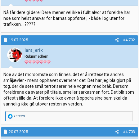
e
r
:
Nå får dere gi dere! Dere mener vel ikke i fullt alvor at foreldre har
noe som helst ansvar for barnas oppførsel, - både i og utenfor
trafikken....?????
19.07.2025
#4.702
lars_erik
Rubinmedlem
Noe av det morsomste som finnes, det er å irettesette andres
småjævler - mens opphavet overhører det. Det har jeg bla gjort på
tog, der de søte små terroriserer hele vognen med bråk. Dersom
foreldrene da svarer på tiltale, smeller sarkasmen fort. Det blir som
oftest stille da. At foreldre ikke evner å oppdra sine barn skal da
sannelig ikke gå utover resten av verden.
R
xerxes
e
a
k
20.07.2025
#4.703
s