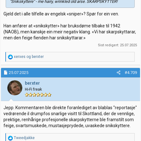
"Snikskyttere" - me hairy, wrinkled old arse. SKARPSKYTTER!
Gjeld det i alle tilfelle av engelsk «sniper»? Spør for ein ven.
Han anfører at «snikskytter» har bruksdøme tilbake til 1942
(NAOB), men kanskje ein meir negativ klang. «Vi har skarpskyttarar,
men den feige fienden har snikskyttarar.»
Sist redigert:
25.07.2025
R
xerxes
og
berxter
e
a
k
25.07.2025
#4.709
s
j
berxter
o
Hi-Fi freak
n
e
r
:
Jepp. Kommentaren ble direkte foranlediget av blablas "reportasje"
vedrørende il drumpfos snarlige visitt til Skottland, der de vennlige,
prektige, renhårige profesjonelle skarpskytterne ble framstilt som
feige, svartsmuskede, mustasjeprydede, uvaskede snikskyttere.
R
Tweedjakke