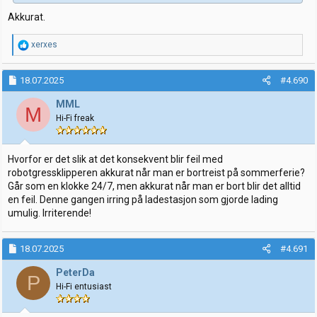
Akkurat.
R
xerxes
e
a
k
18.07.2025
#4.690
s
j
MML
M
o
Hi-Fi freak
n
e
r
:
Hvorfor er det slik at det konsekvent blir feil med
robotgressklipperen akkurat når man er bortreist på sommerferie?
Går som en klokke 24/7, men akkurat når man er bort blir det alltid
en feil. Denne gangen irring på ladestasjon som gjorde lading
umulig. Irriterende!
18.07.2025
#4.691
PeterDa
P
Hi-Fi entusiast