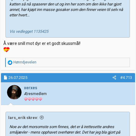
katten så nå spaserer den ut og inn her som om den ikke har gjort
annet, har kjøpt inn masse gosaker som den finner veien til selv nå
etter hvert...
Vis vedlegget 1135425
Å være snill mot dyr er et godt skussmål!
R
Hønndjevelen
e
a
k
26.07.2025
#4.713
s
j
xerxes
o
Æresmedlem
n
e
r
:
lars_erik skrev:
Noe av det morsomste som finnes, det er å irettesette andres
småjævler - mens opphavet overhører det. Det har jeg bla gjort på