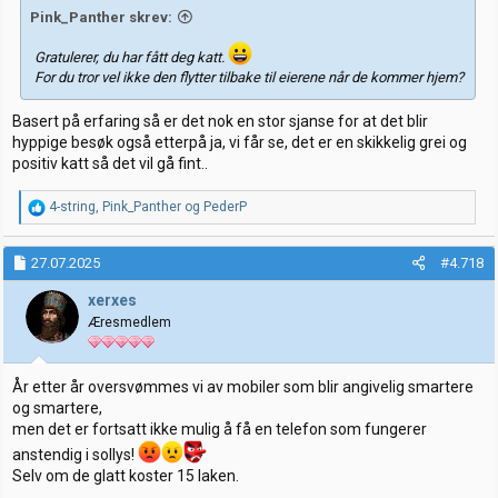
Pink_Panther skrev:
Gratulerer, du har fått deg katt.
For du tror vel ikke den flytter tilbake til eierene når de kommer hjem?
Basert på erfaring så er det nok en stor sjanse for at det blir
hyppige besøk også etterpå ja, vi får se, det er en skikkelig grei og
positiv katt så det vil gå fint..
R
4-string
,
Pink_Panther
og
PederP
e
a
k
27.07.2025
#4.718
s
j
xerxes
o
Æresmedlem
n
e
r
:
År etter år oversvømmes vi av mobiler som blir angivelig smartere
og smartere,
men det er fortsatt ikke mulig å få en telefon som fungerer
anstendig i sollys!
Selv om de glatt koster 15 laken.