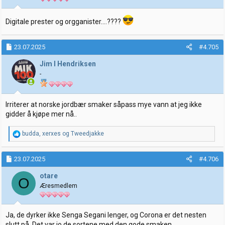
Digitale prester og orgganister....????
23.07.2025
#4.705
Jim I Hendriksen
-
Irriterer at norske jordbær smaker såpass mye vann at jeg ikke
gidder å kjøpe mer nå..
R
budda
,
xerxes
og
Tweedjakke
e
a
k
23.07.2025
#4.706
s
j
otare
O
o
Æresmedlem
n
e
r
:
Ja, de dyrker ikke Senga Segani lenger, og Corona er det nesten
slutt på. Det var jo de sortene med den gode smaken...