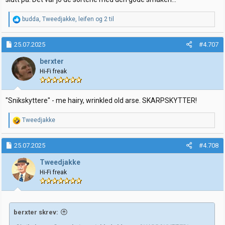
R
budda
,
Tweedjakke
,
leifen
og 2 til
e
a
k
25.07.2025
#4.707
s
j
berxter
o
Hi-Fi freak
n
e
r
:
"Snikskyttere" - me hairy, wrinkled old arse. SKARPSKYTTER!
R
Tweedjakke
e
a
k
25.07.2025
#4.708
s
j
Tweedjakke
o
Hi-Fi freak
n
e
r
:
berxter skrev: