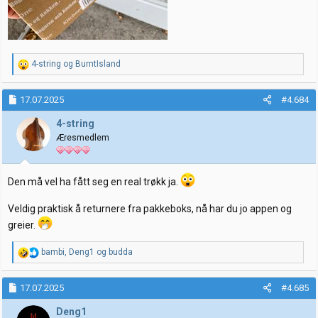
R
4-string
og
BurntIsland
e
a
k
17.07.2025
#4.684
s
j
4-string
o
Æresmedlem
n
e
r
:
Den må vel ha fått seg en real trøkk ja.
Veldig praktisk å returnere fra pakkeboks, nå har du jo appen og
greier.
R
bambi
,
Deng1
og
budda
e
a
k
17.07.2025
#4.685
s
j
Deng1