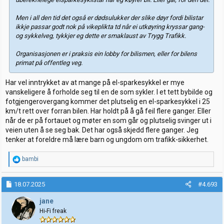
Men i all den tid det også er dødsulukker der slike døyr fordi bilistar
ikkje passar godt nok på vikeplikta td når ei utkøyring kryssar gang-
og sykkelveg, tykkjer eg dette er smaklaust av Trygg Trafikk.
Organisasjonen er i praksis ein lobby for bilismen, eller for bilens
primat på offentleg veg.
Har vel inntrykket av at mange på el-sparkesykkel er mye
vanskeligere å forholde seg til en de som sykler. I et tett bybilde og
fotgjengerovergang kommer det plutselig en el-sparkesykkel i 25
km/t rett over forran bilen. Har holdt på å gå feil flere ganger. Eller
når de er på fortauet og møter en som går og plutselig svinger ut i
veien uten å se seg bak. Det har også skjedd flere ganger. Jeg
tenker at foreldre må lære barn og ungdom om trafikk-sikkerhet.
R
bambi
e
a
k
18.07.2025
#4.693
s
j
jane
o
Hi-Fi freak
n
e