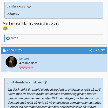
:
bambi skrev:
Akkurat.
Min fantasi fikk meg også til å tro det.
R
bambi
e
a
k
26.07.2025
#4.712
s
j
xerxes
o
Æresmedlem
n
e
r
:
Jim I Hendriksen skrev:
Litt dekk-dekk tiv arbeid gjorde at jeg fant ut at eierne er reist på en 3
ukers men de har en avtale om at noen kommer og gir den mat en
gang om dagen men den er ute i 24 timer i døgnet, nå har de som gir
den mat også reist på ferie så nå er det ingen som kommer og mater.
Kjenner jeg blir forbanna men det skal selvfølgelig ikke gå ut over