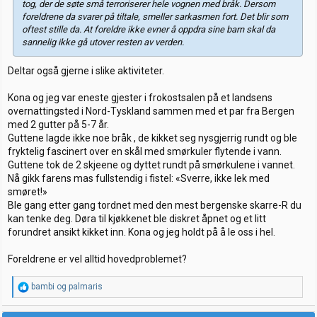
tog, der de søte små terroriserer hele vognen med bråk. Dersom
foreldrene da svarer på tiltale, smeller sarkasmen fort. Det blir som
oftest stille da. At foreldre ikke evner å oppdra sine barn skal da
sannelig ikke gå utover resten av verden.
Deltar også gjerne i slike aktiviteter.
Kona og jeg var eneste gjester i frokostsalen på et landsens
overnattingsted i Nord-Tyskland sammen med et par fra Bergen
med 2 gutter på 5-7 år.
Guttene lagde ikke noe bråk , de kikket seg nysgjerrig rundt og ble
fryktelig fascinert over en skål med smørkuler flytende i vann.
Guttene tok de 2 skjeene og dyttet rundt på smørkulene i vannet.
Nå gikk farens mas fullstendig i fistel: «Sverre, ikke lek med
smøret!»
Ble gang etter gang tordnet med den mest bergenske skarre-R du
kan tenke deg. Døra til kjøkkenet ble diskret åpnet og et litt
forundret ansikt kikket inn. Kona og jeg holdt på å le oss i hel.
Foreldrene er vel alltid hovedproblemet?
R
bambi
og
palmaris
e
a