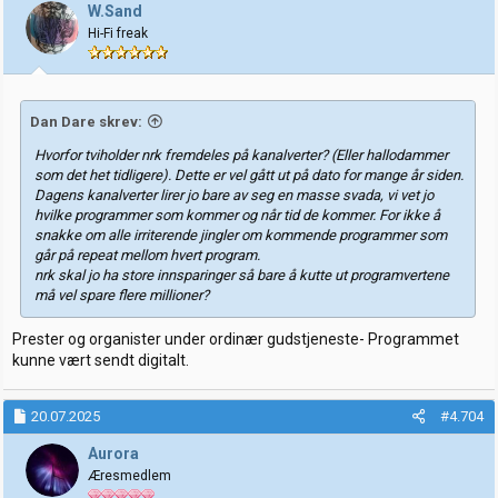
j
W.Sand
o
Hi-Fi freak
n
e
r
:
Dan Dare skrev:
Hvorfor tviholder nrk fremdeles på kanalverter? (Eller hallodammer
som det het tidligere). Dette er vel gått ut på dato for mange år siden.
Dagens kanalverter lirer jo bare av seg en masse svada, vi vet jo
hvilke programmer som kommer og når tid de kommer. For ikke å
snakke om alle irriterende jingler om kommende programmer som
går på repeat mellom hvert program.
nrk skal jo ha store innsparinger så bare å kutte ut programvertene
må vel spare flere millioner?
Prester og organister under ordinær gudstjeneste- Programmet
kunne vært sendt digitalt.
20.07.2025
#4.704
Aurora
Æresmedlem