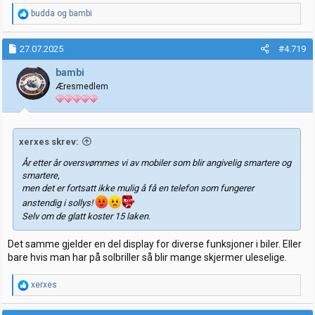
R
budda
og
bambi
e
a
k
27.07.2025
#4.719
s
j
bambi
o
Æresmedlem
n
e
r
:
xerxes skrev:
År etter år oversvømmes vi av mobiler som blir angivelig smartere og
smartere,
men det er fortsatt ikke mulig å få en telefon som fungerer
anstendig i sollys!
Selv om de glatt koster 15 laken.
Det samme gjelder en del display for diverse funksjoner i biler. Eller
bare hvis man har på solbriller så blir mange skjermer uleselige.
R
xerxes
e
a