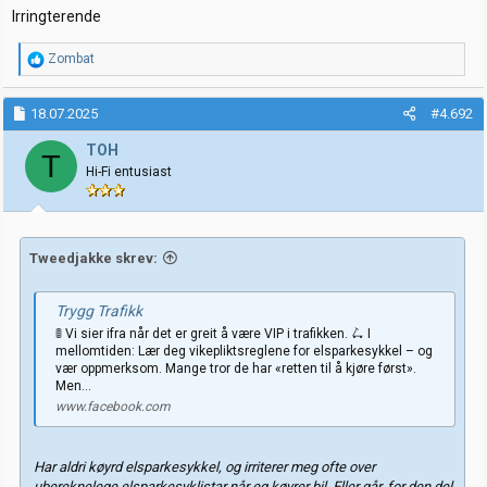
Irringterende
R
Zombat
e
a
k
18.07.2025
#4.692
s
j
TOH
T
o
Hi-Fi entusiast
n
e
r
:
Tweedjakke skrev:
Trygg Trafikk
🚦 Vi sier ifra når det er greit å være VIP i trafikken. 🛴 I
mellomtiden: Lær deg vikepliktsreglene for elsparkesykkel – og
vær oppmerksom. Mange tror de har «retten til å kjøre først».
Men...
www.facebook.com
Har aldri køyrd elsparkesykkel, og irriterer meg ofte over
ubereknelege elsparkesyklistar når eg køyrer bil. Eller går, for den del.