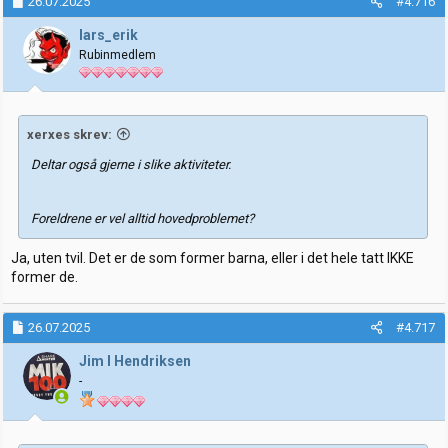
26.07.2025
#4.716
lars_erik
Rubinmedlem
xerxes skrev:
Deltar også gjerne i slike aktiviteter.
Foreldrene er vel alltid hovedproblemet?
Ja, uten tvil. Det er de som former barna, eller i det hele tatt IKKE
former de.
26.07.2025
#4.717
Jim I Hendriksen
-