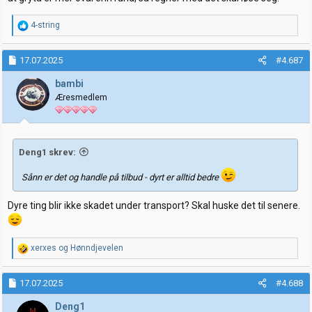
R
4-string
e
a
k
17.07.2025
#4.687
s
j
bambi
o
Æresmedlem
n
e
r
:
Deng1 skrev:
Sånn er det og handle på tilbud - dyrt er alltid bedre
Dyre ting blir ikke skadet under transport? Skal huske det til senere.
R
xerxes
og
Hønndjevelen
e
a
k
17.07.2025
#4.688
s
j
Deng1