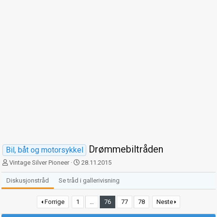
Drømmebiltråden
Bil, båt og motorsykkel
T
S
Vintage Silver Pioneer
28.11.2015
r
t
å
a
Diskusjonstråd
Se tråd i gallerivisning
d
r
s
t
Forrige
1
…
76
77
78
Neste
t
d
a
a