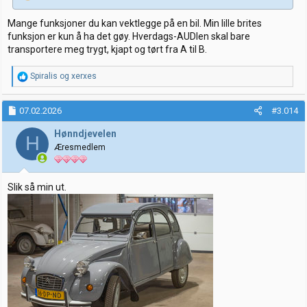
Mange funksjoner du kan vektlegge på en bil. Min lille brites
funksjon er kun å ha det gøy. Hverdags-AUDIen skal bare
transportere meg trygt, kjapt og tørt fra A til B.
R
Spiralis
og
xerxes
e
a
k
07.02.2026
#3.014
s
j
Hønndjevelen
H
o
Æresmedlem
n
e
r
:
Slik så min ut.