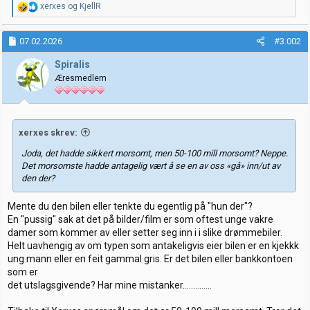
R
xerxes
og
KjellR
e
a
k
07.02.2026
#3.002
s
j
Spiralis
o
Æresmedlem
n
e
r
:
xerxes skrev:
Joda, det hadde sikkert morsomt, men 50-100 mill morsomt? Neppe.
Det morsomste hadde antagelig vært å se en av oss «gå» inn/ut av
den der?
Mente du den bilen eller tenkte du egentlig på "hun der"?
En "pussig" sak at det på bilder/film er som oftest unge vakre
damer som kommer av eller setter seg inn i i slike drømmebiler.
Helt uavhengig av om typen som antakeligvis eier bilen er en kjekkk
ung mann eller en feit gammal gris. Er det bilen eller bankkontoen
som er
det utslagsgivende? Har mine mistanker..............