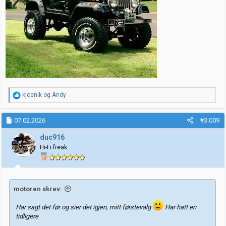
R
kjoenik
og
Andy
e
a
k
07.02.2026
#3.009
s
j
duc916
o
Hi-Fi freak
n
e
r
:
motoren skrev:
Har sagt det før og sier det igjen, mitt førstevalg
Har hatt en
tidligere