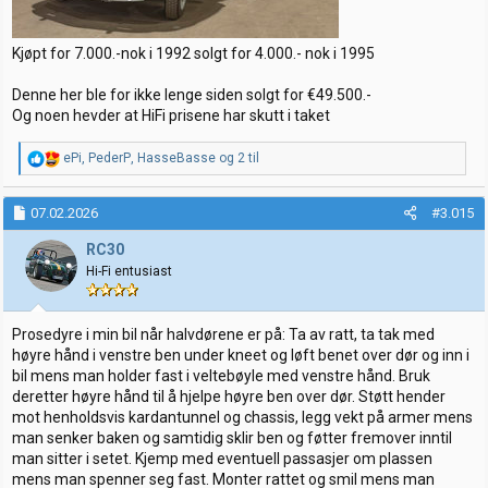
Kjøpt for 7.000.-nok i 1992 solgt for 4.000.- nok i 1995
Denne her ble for ikke lenge siden solgt for €49.500.-
Og noen hevder at HiFi prisene har skutt i taket
R
ePi
,
PederP
,
HasseBasse
og 2 til
e
a
k
07.02.2026
#3.015
s
j
RC30
o
Hi-Fi entusiast
n
e
r
:
Prosedyre i min bil når halvdørene er på: Ta av ratt, ta tak med
høyre hånd i venstre ben under kneet og løft benet over dør og inn i
bil mens man holder fast i veltebøyle med venstre hånd. Bruk
deretter høyre hånd til å hjelpe høyre ben over dør. Støtt hender
mot henholdsvis kardantunnel og chassis, legg vekt på armer mens
man senker baken og samtidig sklir ben og føtter fremover inntil
man sitter i setet. Kjemp med eventuell passasjer om plassen
mens man spenner seg fast. Monter rattet og smil mens man