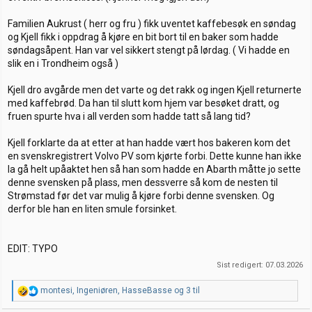
Familien Aukrust ( herr og fru ) fikk uventet kaffebesøk en søndag
og Kjell fikk i oppdrag å kjøre en bit bort til en baker som hadde
søndagsåpent. Han var vel sikkert stengt på lørdag. ( Vi hadde en
slik en i Trondheim også )
Kjell dro avgårde men det varte og det rakk og ingen Kjell returnerte
med kaffebrød. Da han til slutt kom hjem var besøket dratt, og
fruen spurte hva i all verden som hadde tatt så lang tid?
Kjell forklarte da at etter at han hadde vært hos bakeren kom det
en svenskregistrert Volvo PV som kjørte forbi. Dette kunne han ikke
la gå helt upåaktet hen så han som hadde en Abarth måtte jo sette
denne svensken på plass, men dessverre så kom de nesten til
Strømstad før det var mulig å kjøre forbi denne svensken. Og
derfor ble han en liten smule forsinket.
EDIT: TYPO
Sist redigert:
07.03.2026
R
montesi
,
Ingeniøren
,
HasseBasse
og 3 til
e
a