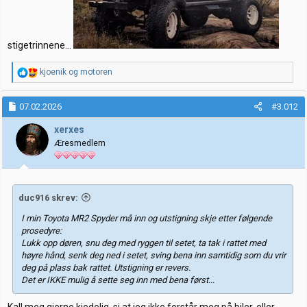
stigetrinnene...
R
kjoenik
og
motoren
e
a
k
07.02.2026
#3.012
s
j
xerxes
o
Æresmedlem
n
e
r
:
duc916 skrev:
I min Toyota MR2 Spyder må inn og utstigning skje etter følgende
prosedyre:
Lukk opp døren, snu deg med ryggen til setet, ta tak i rattet med
høyre hånd, senk deg ned i setet, sving bena inn samtidig som du vrir
deg på plass bak rattet. Utstigning er revers.
Det er IKKE mulig å sette seg inn med bena først...