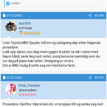
R
coolbiz
e
a
k
07.02.2026
#3.006
s
j
duc916
o
Hi-Fi freak
n
e
r
:
I min Toyota MR2 Spyder må inn og utstigning skje etter følgende
prosedyre:
Lukk opp døren, snu deg med ryggen til setet, ta tak i rattet med
høyre hånd, senk deg ned i setet, sving bena inn samtidig som du
vrir deg på plass bak rattet. Utstigning er revers.
Det er IKKE mulig å sette seg inn med bena først...
07.02.2026
#3.007
Pink_Panther
Æresmedlem
Prosedyre i Spitfire: Høyre ben inn, vri kroppen litt og senke seg ned