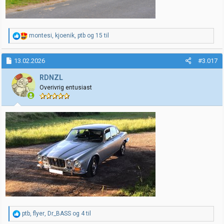
R
montesi
,
kjoenik
,
ptb
og 15 til
e
a
k
13.02.2026
#3.017
s
j
RDNZL
o
Overivrig entusiast
n
e
r
:
R
ptb
,
flyer
,
Dr_BASS
og 4 til
e