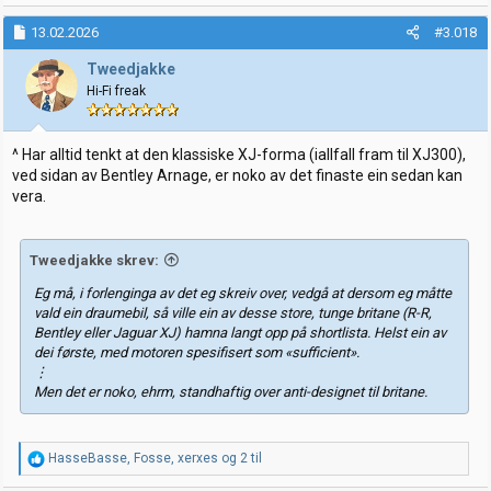
a
k
13.02.2026
#3.018
s
j
Tweedjakke
o
Hi-Fi freak
n
e
r
:
^ Har alltid tenkt at den klassiske XJ-forma (iallfall fram til XJ300),
ved sidan av Bentley Arnage, er noko av det finaste ein sedan kan
vera.
Tweedjakke skrev:
Eg må, i forlenginga av det eg skreiv over, vedgå at dersom eg måtte
vald
ein
draumebil, så ville ein av desse store, tunge britane (R-R,
Bentley eller Jaguar XJ) hamna langt opp på shortlista. Helst ein av
dei første, med motoren spesifisert som «sufficient».
⋮
Men det er noko, ehrm, standhaftig over anti-designet til britane.
R
HasseBasse
,
Fosse
,
xerxes
og 2 til
e