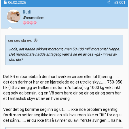
06.02.2026
#3.001
r
t
t
o
Rudi
e
Æresmedlem
r
xerxes skrev:
Joda, det hadde sikkert morsomt, men 50-100 mill morsomt? Neppe.
Det morsomste hadde antagelig vært å se en av oss «gå» inn/ut av
den der?
Det ER en banebil, så den har hverken aircon eller luftfjæring........
det den derimot har er en kjøreglede og et utrolig skyv....... 750-950
hk (litt avhengig av hvilken motor m/u turbo) og 1000 kg vekt inkl
deg selv og bensin, og en V8 som bare gir og gir og gir og som har
et fantastisk skyv ut av en hver sving.
Vedr det og komme seg inn og ut........ ikke noe problem egentlig
fordi man setter seg ikke inn i en slik hvis man ikke er "fit" for og si
det sånn........ er du ikke fit så svimer du av i første svingen.... ha ha.