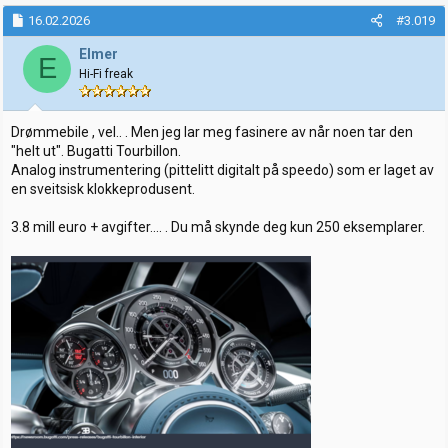
a
k
16.02.2026
#3.019
s
j
Elmer
E
o
Hi-Fi freak
n
e
r
:
Drømmebile , vel.. . Men jeg lar meg fasinere av når noen tar den
"helt ut". Bugatti Tourbillon.
Analog instrumentering (pittelitt digitalt på speedo) som er laget av
en sveitsisk klokkeprodusent.
3.8 mill euro + avgifter.... . Du må skynde deg kun 250 eksemplarer.