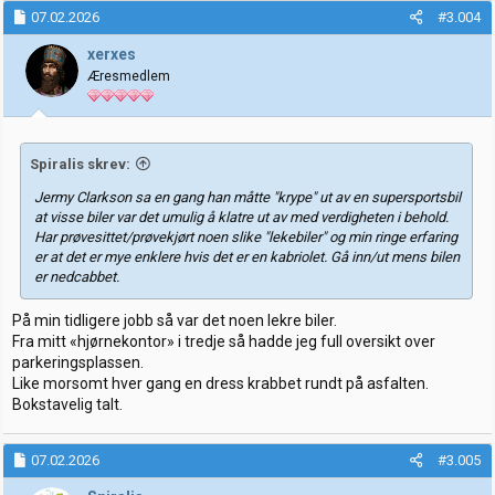
07.02.2026
#3.004
xerxes
Æresmedlem
Spiralis skrev:
Jermy Clarkson sa en gang han måtte "krype" ut av en supersportsbil
at visse biler var det umulig å klatre ut av med verdigheten i behold.
Har prøvesittet/prøvekjørt noen slike "lekebiler" og min ringe erfaring
er at det er mye enklere hvis det er en kabriolet. Gå inn/ut mens bilen
er nedcabbet.
På min tidligere jobb så var det noen lekre biler.
Fra mitt «hjørnekontor» i tredje så hadde jeg full oversikt over
parkeringsplassen.
Like morsomt hver gang en dress krabbet rundt på asfalten.
Bokstavelig talt.
07.02.2026
#3.005