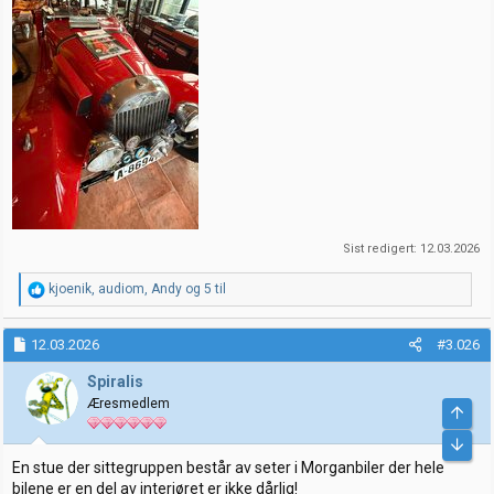
Sist redigert:
12.03.2026
R
kjoenik
,
audiom
,
Andy
og 5 til
e
a
k
12.03.2026
#3.026
s
j
Spiralis
o
Æresmedlem
n
e
r
:
En stue der sittegruppen består av seter i Morganbiler der hele
bilene er en del av interiøret er ikke dårlig!