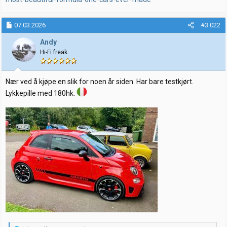
07.03.2026
#3.022
Andy
Hi-Fi freak
Nær ved å kjøpe en slik for noen år siden. Har bare testkjørt.
Lykkepille med 180hk.