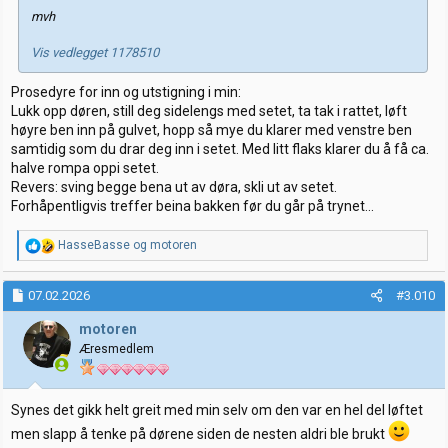
mvh
Vis vedlegget 1178510
Prosedyre for inn og utstigning i min:
Lukk opp døren, still deg sidelengs med setet, ta tak i rattet, løft
høyre ben inn på gulvet, hopp så mye du klarer med venstre ben
samtidig som du drar deg inn i setet. Med litt flaks klarer du å få ca.
halve rompa oppi setet.
Revers: sving begge bena ut av døra, skli ut av setet.
Forhåpentligvis treffer beina bakken før du går på trynet...
R
HasseBasse
og
motoren
e
a
k
07.02.2026
#3.010
s
j
motoren
o
Æresmedlem
n
e
r
:
Synes det gikk helt greit med min selv om den var en hel del løftet
men slapp å tenke på dørene siden de nesten aldri ble brukt