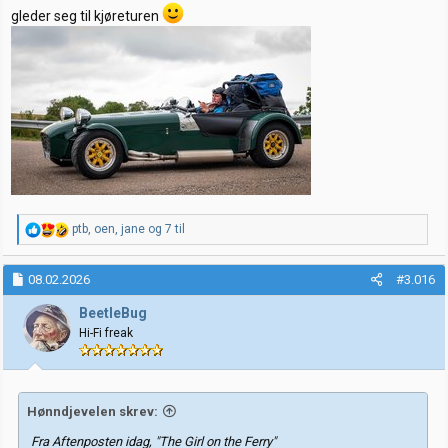
gleder seg til kjøreturen
R
ptb
,
oen
,
jane
og 7 til
e
a
k
08.02.2026
#3.016
s
j
BeetleBug
o
Hi-Fi freak
n
e
r
:
Hønndjevelen skrev:
Fra Aftenposten idag, "The Girl on the Ferry"