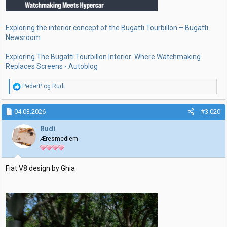
Exploring the interior concept of the Bugatti Tourbillon – Bugatti
Newsroom
Exploring The Bugatti Tourbillon Interior: Where Watchmaking
Replaces Screens - Autoblog
R
PederP
og
Rudi
e
a
k
04.03.2026
#3.020
s
j
Rudi
o
Æresmedlem
n
e
r
:
Fiat V8 design by Ghia