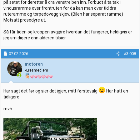
på setet for deretter å dra venstre ben inn. Forbudt å ta tak i
vindusramme over frontruten for da kan man over tid dra
ruteramme og torpedovegg skjev. (Bilen har separat ramme)
Motsatt prosedyre ut.
Så får tiden og kroppen avgjøre hvordan det fungerer, heldigvis er
jeg smidigere enn alderen tilsier.
07.02.2026
#3.008
motoren
Æresmedlem
Har sagt det før og sier det igjen, mitt førstevalg
Har hatt en
tidligere
mvh