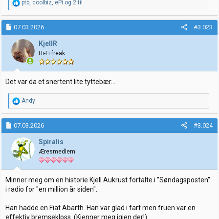
R
ptb
,
coolbiz
,
ePi
og 2 til
e
a
k
07.03.2026
#3.023
s
j
KjellR
o
Hi-Fi freak
n
e
r
:
Det var da et snertent lite tyttebær....
R
Andy
e
a
k
07.03.2026
#3.024
s
j
Spiralis
o
Æresmedlem
n
e
r
:
Minner meg om en historie Kjell Aukrust fortalte i "Søndagsposten"
i radio for "en million år siden".
Han hadde en Fiat Abarth. Han var glad i fart men fruen var en
effektiv bremsekloss. (Kjenner meg igjen der!)