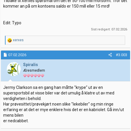
Tilbake til Xerxes spørsmål om det er 50-100 mill morsomt. Tror det
kommer an på om kontoens saldo er 150 mill eller 15 mrd!
Edit: Typo
Sist redigert:
07.02.2026
R
xerxes
e
a
k
07.02.2026
#3.003
s
j
Spiralis
o
Æresmedlem
n
e
r
:
Jermy Clarkson sa en gang han måtte "krype" ut av en
supersportsbil at visse biler var det umulig å klatre ut av med
verdigheten i behold.
Har prøvesittet/prøvekjørt noen slike "lekebiler" og min ringe
erfaring er at det er mye enklere hvis det er en kabriolet. Gå inn/ut
mens bilen
er nedcabbet.