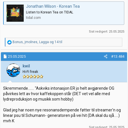
Jonathan Wilson - Korean Tea
Listen to Korean Tea on TIDAL
tidal.com
Sist redigert:
25.05.2025
R
Bonus
,
jmolnes
,
Lagga
og 14 til
e
a
k
25.05.2025
#13.484
s
j
kwil
o
Hi-Fi freak
n
e
r
:
Skremmende....... "Askviks intonasjon ER jo helt avgjørende OG
påvirkes lett av hvor kaffekoppen står (DET vet vel alle med
lydreproduksjon og musikk som hobby)
Glad jeg har noen nye resonansdempende føtter til streamer'n og
linear psu til Schumann- generatoren på vei hit (DA skal du sjå.....)
mvh K
Sist redigert:
25.05.2025