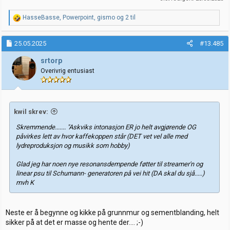
R
HasseBasse
,
Powerpoint
,
gismo
og 2 til
e
a
k
25.05.2025
#13.485
s
j
srtorp
o
Overivrig entusiast
n
e
r
:
kwil skrev:
Skremmende....... "Askviks intonasjon ER jo helt avgjørende OG
påvirkes lett av hvor kaffekoppen står (DET vet vel alle med
lydreproduksjon og musikk som hobby)
Glad jeg har noen nye resonansdempende føtter til streamer'n og
linear psu til Schumann- generatoren på vei hit (DA skal du sjå.....)
mvh K
Neste er å begynne og kikke på grunnmur og sementblanding, helt
sikker på at det er masse og hente der.... ;-)