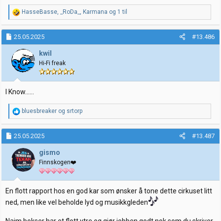
R
HasseBasse
,
_RoDa_
,
Karmana
og 1 til
e
a
k
25.05.2025
#13.486
s
j
kwil
o
Hi-Fi freak
n
e
r
:
I Know......
R
bluesbreaker
og
srtorp
e
a
k
25.05.2025
#13.487
s
j
gismo
o
Finnskogen❤️
n
e
r
:
En flott rapport hos en god kar som ønsker å tone dette cirkuset litt
ned, men like vel beholde lyd og musikkgleden
Naim bokser har et flott ytre og gjør jobben godt nok som du skriver