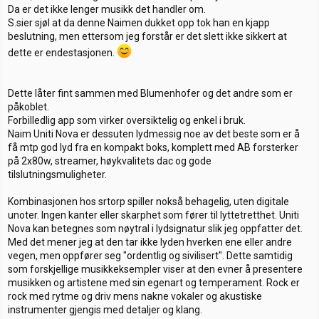
Da er det ikke lenger musikk det handler om.
S.sier sjøl at da denne Naimen dukket opp tok han en kjapp
beslutning, men ettersom jeg forstår er det slett ikke sikkert at
dette er endestasjonen.
Dette låter fint sammen med Blumenhofer og det andre som er
påkoblet.
Forbilledlig app som virker oversiktelig og enkel i bruk.
Naim Uniti Nova er dessuten lydmessig noe av det beste som er å
få mtp god lyd fra en kompakt boks, komplett med AB forsterker
på 2x80w, streamer, høykvalitets dac og gode
tilslutningsmuligheter.
Kombinasjonen hos srtorp spiller nokså behagelig, uten digitale
unoter. Ingen kanter eller skarphet som fører til lyttetretthet. Uniti
Nova kan betegnes som nøytral i lydsignatur slik jeg oppfatter det.
Med det mener jeg at den tar ikke lyden hverken ene eller andre
vegen, men oppfører seg "ordentlig og sivilisert". Dette samtidig
som forskjellige musikkeksempler viser at den evner å presentere
musikken og artistene med sin egenart og temperament. Rock er
rock med rytme og driv mens nakne vokaler og akustiske
instrumenter gjengis med detaljer og klang.