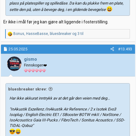
plass på platespiller og spilledåse. Da kan du plukke frem en plate,
sette den på, uten å bevege deg, i en glidende bevegelse
Er ikke i mål før jeg kan gjøre alt liggende i fosterstilling.
R
Bonus
,
HasseBasse
,
bluesbreaker
og 3 til
e
a
k
25.05.2025
#13.493
s
j
gismo
o
Finnskogen❤️
n
e
r
:
bluesbreaker skrev:
Har ikke akkurat inntrykk av at det går den veien med deg...
"InAkustik Exzellenz /InAkustik Air Reference / 2 x Isotek Evo3
Isoplug / English Electric EE1 / SBooster BOTW mkII / NorStone /
IsoAcoustics Gaia III-Pucks / FibroTech / Sonitus Acoustics / SSD-
TIDAL-Qobuz"