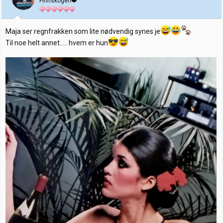
Finnskogen❤️
r
Maja ser regnfrakken som lite nødvendig synes je
Til noe helt annet….. hvem er hun