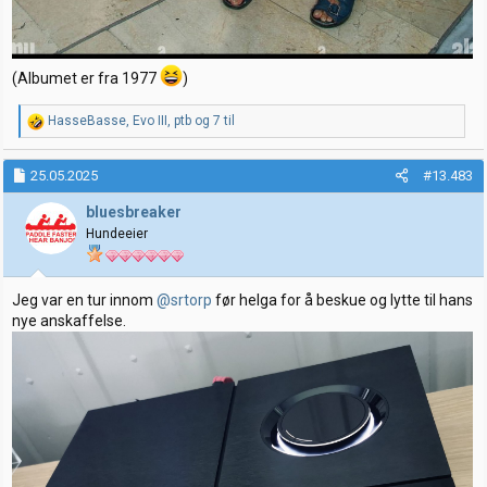
(Albumet er fra 1977
)
R
HasseBasse
,
Evo III
,
ptb
og 7 til
e
a
k
25.05.2025
#13.483
s
j
bluesbreaker
o
Hundeeier
n
e
r
:
Jeg var en tur innom
@srtorp
før helga for å beskue og lytte til hans
nye anskaffelse.