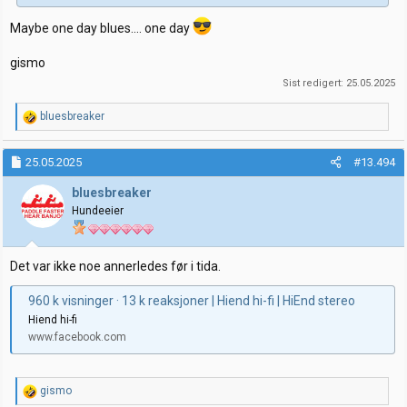
Maybe one day blues.... one day
gismo
Sist redigert:
25.05.2025
R
bluesbreaker
e
a
k
25.05.2025
#13.494
s
j
bluesbreaker
o
Hundeeier
n
e
r
:
Det var ikke noe annerledes før i tida.
960 k visninger · 13 k reaksjoner | Hiend hi-fi | HiEnd stereo
Hiend hi-fi
www.facebook.com
R
gismo
e