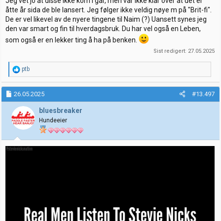
Jeg vet jo at disse ikke kom i går, men var ikke klar over at det er
åtte år sida de ble lansert. Jeg følger ikke veldig nøye m på "Brit-fi".
De er vel likevel av de nyere tingene til Naim (?) Uansett synes jeg
den var smart og fin til hverdagsbruk. Du har vel også en Leben,
som også er en lekker ting å ha på benken.
Sist redigert:
27.05.2025
R
ptb
e
a
k
26.05.2025
#13.497
s
j
bluesbreaker
o
Hundeeier
n
e
r
: