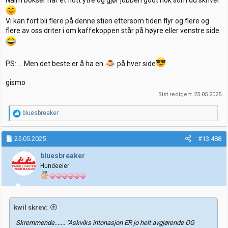
Vi kan fort bli flere på denne stien ettersom tiden flyr og flere og
flere av oss driter i om kaffekoppen står på høyre eller venstre side
PS:…. Men det beste er å ha en
på hver side
gismo
Sist redigert:
25.05.2025
R
bluesbreaker
e
a
k
25.05.2025
#13.488
s
j
bluesbreaker
o
Hundeeier
n
e
r
:
kwil skrev:
Skremmende....... "Askviks intonasjon ER jo helt avgjørende OG