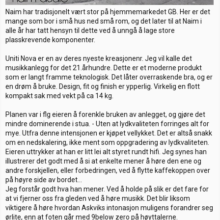
Naim har tradisjonelt vært stor på hjemmemarkedet GB. Her er det
mange som bor i små hus ned små rom, og det later til at Naim i
alle år har tatt hensyn til dette ved å unngå å lage store
plasskrevende komponenter.
Uniti Nova er en av deres nyeste kreasjonenr. Jeg vil kalle det
musikkanlegg for det 21.århundre. Dette er et moderne produkt
som er langt framme teknologisk. Det låter overraskende bra, og er
en drøm å bruke. Design, fit og finish er ypperlig. Virkelig en flott
kompakt sak med vekt på ca 14 kg.
Planen var i flg eieren å forenkle bruken av anlegget, og gjøre det
mindre dominerende i stua. - Uten at lydkvaliteten forringes alt for
mye. Utfra denne intensjonen er kjøpet vellykket. Det er altså snakk
om en nedskalering, ikke ment som oppgradering av lydkvaliteten.
Eieren uttrykker at han er litt lei alt styret rundt hifi. Jeg synes han
illustrerer det godt med å si at enkelte mener å høre den ene og
andre forskjellen, eller forbedringen, ved å flytte kaffekoppen over
på høyre side av bordet...
Jeg forstår godt hva han mener. Ved å holde på slik er det fare for
at vi fjerner oss fra gleden ved å høre musikk. Det blir liksom
viktigere å høre hvordan Askviks intonasjon muligens forandrer seg
ørlite, enn at foten går med 9below zero på høyttalerne.