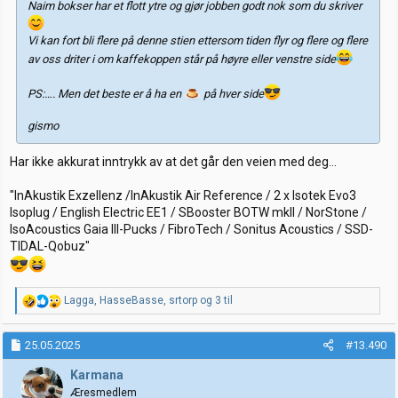
Naim bokser har et flott ytre og gjør jobben godt nok som du skriver
Vi kan fort bli flere på denne stien ettersom tiden flyr og flere og flere
av oss driter i om kaffekoppen står på høyre eller venstre side
PS:…. Men det beste er å ha en
på hver side
gismo
Har ikke akkurat inntrykk av at det går den veien med deg...
"InAkustik Exzellenz /InAkustik Air Reference / 2 x Isotek Evo3
Isoplug / English Electric EE1 / SBooster BOTW mkII / NorStone /
IsoAcoustics Gaia III-Pucks / FibroTech / Sonitus Acoustics / SSD-
TIDAL-Qobuz"
R
Lagga
,
HasseBasse
,
srtorp
og 3 til
e
a
k
25.05.2025
#13.490
s
j
Karmana
o
Æresmedlem