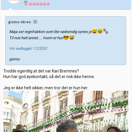
e
r
:
gismo skrev:
Maja ser regnfrakken som lite nødvendig synes je
Til noe helt annet….. hvem er hun
Vis vedlegget 1123202
gismo
Trodde egentlig at det var Kari Bremnes?
Hun har god øyekontakt, så det er nok ikke henne.
Jeg er ikke helt sikker, men tror det er hun her: