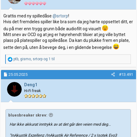
n
e
r
:
Grattis med ny spilledåse
@srtorp
!
Hvis det fremdeles spiller like bra som da jeg hørte oppsettet ditt, er
du på mer enn trygg grunn både audiofilt og visuelt
Mitt snev av OCD og at jeg er høyrehendt tilsier at jeg ville byttet
plass på platespiller og spilledåse. Da kan du plukke frem en plate,
sette den på, uten å bevege deg, i en glidende bevegelse
R
ptb
,
gismo
,
srtorp
og 1 til
e
a
k
25.05.2025
#13.491
s
j
Deng1
o
Hi-Fi freak
n
e
r
:
bluesbreaker skrev:
Har ikke akkurat inntrykk av at det går den veien med deg...
"InAkustik Exzellenz /InAkustik Air Reference / 2 x Isotek Evo3