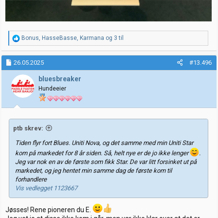
R
Bonus
,
HasseBasse
,
Karmana
og 3 til
e
a
k
26.05.2025
#13.496
s
j
bluesbreaker
o
Hundeeier
n
e
r
:
ptb skrev:
Tiden flyr fort Blues. Uniti Nova, og det samme med min Uniti Star
kom på markedet for 8 år siden. Så, helt nye er de jo ikke lenger
.
Jeg var nok en av de første som fikk Star. De var litt forsinket ut på
markedet, og jeg hentet min samme dag de første kom til
forhandlere
Vis vedlegget 1123667
Jøsses! Rene pioneren du E.