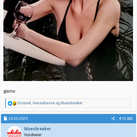
gismo
R
Drossel
,
HasseBasse
og
bluesbreaker
e
a
k
24.05.2025
#13.482
s
j
bluesbreaker
o
Hundeeier
n