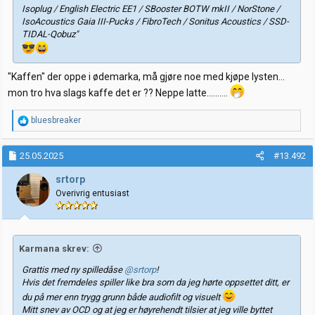
Isoplug / English Electric EE1 / SBooster BOTW mkII / NorStone /
IsoAcoustics Gaia III-Pucks / FibroTech / Sonitus Acoustics / SSD-
TIDAL-Qobuz"
"Kaffen" der oppe i ødemarka, må gjøre noe med kjøpe lysten...
mon tro hva slags kaffe det er ?? Neppe latte..........
R
bluesbreaker
e
a
k
25.05.2025
#13.492
s
j
srtorp
o
Overivrig entusiast
n
e
r
:
Karmana skrev:
Grattis med ny spilledåse
@srtorp
!
Hvis det fremdeles spiller like bra som da jeg hørte oppsettet ditt, er
du på mer enn trygg grunn både audiofilt og visuelt
Mitt snev av OCD og at jeg er høyrehendt tilsier at jeg ville byttet