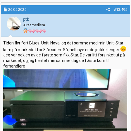
a
k
26.05.2025
#13.495
s
j
ptb
o
Æresmedlem
n
e
r
:
Tiden flyr fort Blues. Uniti Nova, og det samme med min Uniti Star
kom på markedet for 8 år siden. Så, helt nye er de jo ikke lenger
.
Jeg var nok en av de første som fikk Star. De var litt forsinket ut på
markedet, og jeg hentet min samme dag de første kom til
forhandlere