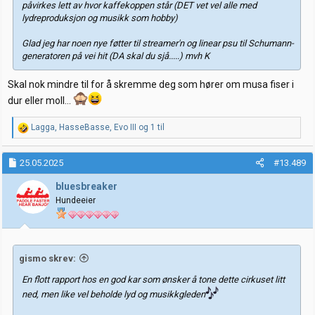
påvirkes lett av hvor kaffekoppen står (DET vet vel alle med
lydreproduksjon og musikk som hobby)
Glad jeg har noen nye føtter til streamer'n og linear psu til Schumann-
generatoren på vei hit (DA skal du sjå.....) mvh K
Skal nok mindre til for å skremme deg som hører om musa fiser i
dur eller moll...
R
Lagga
,
HasseBasse
,
Evo III
og 1 til
e
a
k
25.05.2025
#13.489
s
j
bluesbreaker
o
Hundeeier
n
e
r
:
gismo skrev:
En flott rapport hos en god kar som ønsker å tone dette cirkuset litt
ned, men like vel beholde lyd og musikkgleden