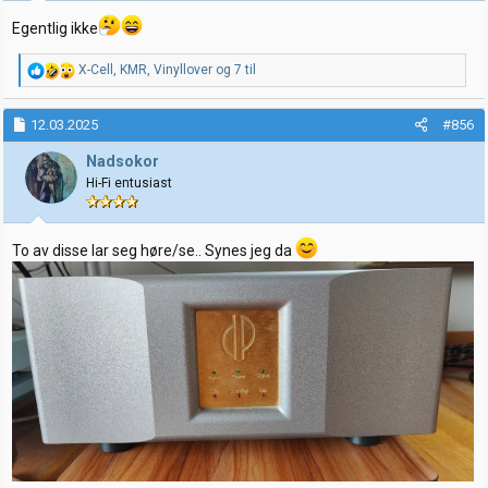
:
Egentlig ikke
R
X-Cell
,
KMR
,
Vinyllover
og 7 til
e
a
k
12.03.2025
#856
s
j
Nadsokor
o
Hi-Fi entusiast
n
e
r
:
To av disse lar seg høre/se.. Synes jeg da