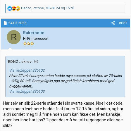
R
Hedon
,
ottone
,
MB-S124
og 15 til
e
a
k
24.03.2025
#857
s
j
Rakerholm
R
o
Hi-Fi interessert
n
e
r
:
RDNZL skrev:
Vis vedlegget 835102
Aiwa 22 mini compo serien hadde mye succes på slutten av 70-tallet
- tidlig 80-tall. Sansynligvis pga av god finish kombinert med god
byggekvalitet..
Vis vedlegget 835103
Har selv en slik 22-serie stående i sin svarte kasse. Noe I det døde
mens noen leieboere hadde fest for en 12-15 års tid siden, og har
aldri somlet meg til å finne noen som kan fikse det. Men kanskje
noen her inne har tips? Tipper det må ha tatt utgangene eller noe
slikt?