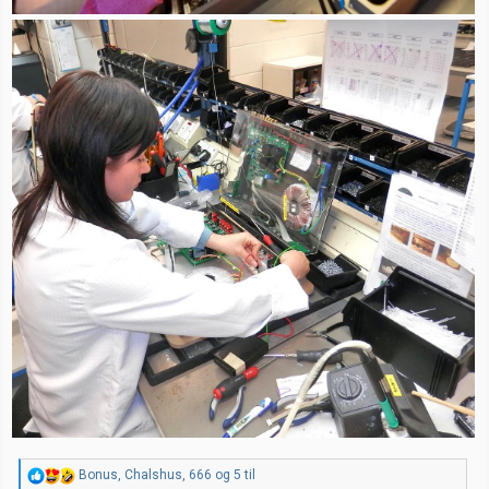
R
Bonus
,
Chalshus
,
666
og 5 til