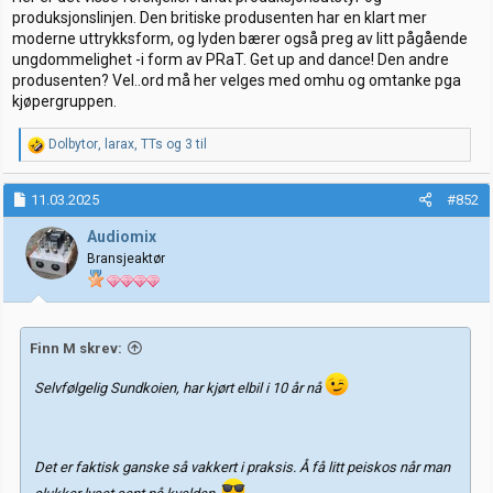
produksjonslinjen. Den britiske produsenten har en klart mer
moderne uttrykksform, og lyden bærer også preg av litt pågående
ungdommelighet -i form av PRaT. Get up and dance! Den andre
produsenten? Vel..ord må her velges med omhu og omtanke pga
kjøpergruppen.
R
Dolbytor
,
larax
,
TTs
og 3 til
e
a
k
11.03.2025
#852
s
j
Audiomix
o
Bransjeaktør
n
e
r
:
Finn M skrev:
Selvfølgelig Sundkoien, har kjørt elbil i 10 år nå
Det er faktisk ganske så vakkert i praksis. Å få litt peiskos når man