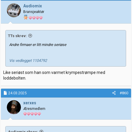
j
Audiomix
o
Bransjeaktør
n
e
r
:
TTs skrev:
Andre firmaer er litt mindre seriøse
Vis vedlegget 1104792
Like seriøst som han som varmet krympestrømpe med
loddebolten.
24.03.2025
#860
xerxes
Æresmedlem
Audiomix skrev: