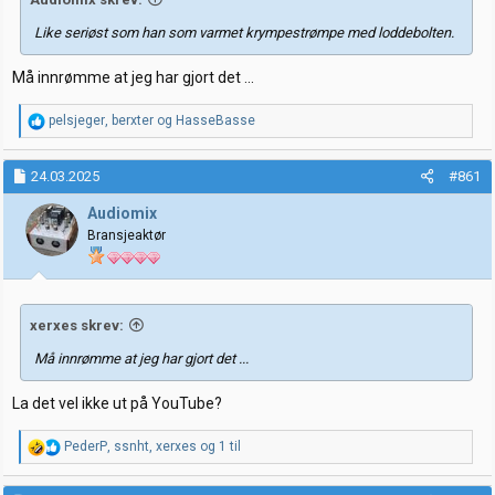
Like seriøst som han som varmet krympestrømpe med loddebolten.
Må innrømme at jeg har gjort det ...
R
pelsjeger
,
berxter
og
HasseBasse
e
a
k
24.03.2025
#861
s
j
Audiomix
o
Bransjeaktør
n
e
r
:
xerxes skrev:
Må innrømme at jeg har gjort det ...
La det vel ikke ut på YouTube?
R
PederP
,
ssnht
,
xerxes
og 1 til
e
a