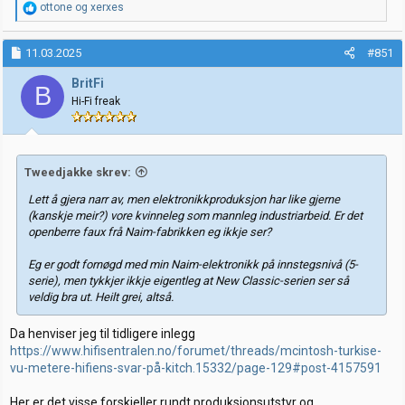
R
ottone
og
xerxes
e
a
k
11.03.2025
#851
s
j
BritFi
B
o
Hi-Fi freak
n
e
r
:
Tweedjakke skrev:
Lett å gjera narr av, men elektronikkproduksjon har like gjerne
(kanskje meir?) vore kvinneleg som mannleg industriarbeid. Er det
openberre faux frå Naim-fabrikken eg ikkje ser?
Eg er godt fornøgd med min Naim-elektronikk på innstegsnivå (5-
serie), men tykkjer ikkje
eigentleg
at New Classic-serien ser så
veldig bra ut. Heilt grei, altså.
Da henviser jeg til tidligere inlegg
https://www.hifisentralen.no/forumet/threads/mcintosh-turkise-
vu-metere-hifiens-svar-på-kitch.15332/page-129#post-4157591
Her er det visse forskjeller rundt produksjonsutstyr og