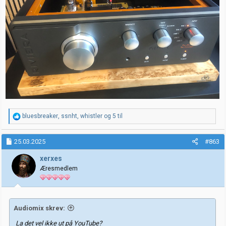
R
bluesbreaker
,
ssnht
,
whistler
og 5 til
e
a
k
25.03.2025
#863
s
j
xerxes
o
Æresmedlem
n
e
r
:
Audiomix skrev:
La det vel ikke ut på YouTube?