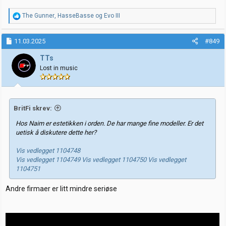
R
The Gunner
,
HasseBasse
og
Evo III
e
a
k
11.03.2025
#849
s
j
TTs
o
Lost in music
n
e
r
:
BritFi skrev:
Hos Naim er estetikken i orden. De har mange fine modeller. Er det
uetisk å diskutere dette her?
Vis vedlegget 1104748
Vis vedlegget 1104749
Vis vedlegget 1104750
Vis vedlegget
1104751
Andre firmaer er litt mindre seriøse