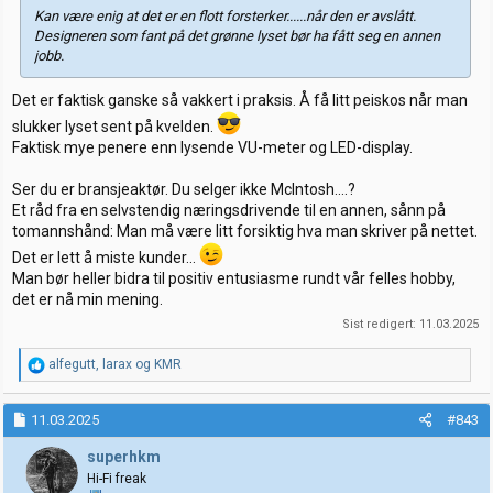
Kan være enig at det er en flott forsterker......når den er avslått.
Designeren som fant på det grønne lyset bør ha fått seg en annen
jobb.
Det er faktisk ganske så vakkert i praksis. Å få litt peiskos når man
slukker lyset sent på kvelden.
Faktisk mye penere enn lysende VU-meter og LED-display.
Ser du er bransjeaktør. Du selger ikke McIntosh....?
Et råd fra en selvstendig næringsdrivende til en annen, sånn på
tomannshånd: Man må være litt forsiktig hva man skriver på nettet.
Det er lett å miste kunder...
Man bør heller bidra til positiv entusiasme rundt vår felles hobby,
det er nå min mening.
Sist redigert:
11.03.2025
R
alfegutt
,
larax
og
KMR
e
a
k
11.03.2025
#843
s
j
superhkm
o
Hi-Fi freak
n