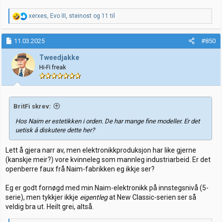
R
xerxes
,
Evo III
,
steinost
og 11 til
e
a
k
11.03.2025
#850
s
j
Tweedjakke
o
Hi-Fi freak
n
e
r
:
BritFi skrev:
Hos Naim er estetikken i orden. De har mange fine modeller. Er det
uetisk å diskutere dette her?
Lett å gjera narr av, men elektronikkproduksjon har like gjerne
(kanskje meir?) vore kvinneleg som mannleg industriarbeid. Er det
openberre faux frå Naim-fabrikken eg ikkje ser?
Eg er godt fornøgd med min Naim-elektronikk på innstegsnivå (5-
serie), men tykkjer ikkje
eigentleg
at New Classic-serien ser så
veldig bra ut. Heilt grei, altså.