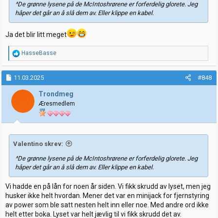
^De grønne lysene på de McIntoshrørene er forferdelig glorete. Jeg
håper det går an å slå dem av. Eller klippe en kabel.
Ja det blir litt meget
R
HasseBasse
e
a
k
11.03.2025
#848
s
j
Trondmeg
o
Æresmedlem
n
e
r
:
Valentino skrev:
^De grønne lysene på de McIntoshrørene er forferdelig glorete. Jeg
håper det går an å slå dem av. Eller klippe en kabel.
Vi hadde en på lån for noen år siden. Vi fikk skrudd av lyset, men jeg
husker ikke helt hvordan. Mener det var en minijack for fjernstyring
av power som ble satt nesten helt inn eller noe. Med andre ord ikke
helt etter boka. Lyset var helt jævlig til vi fikk skrudd det av.