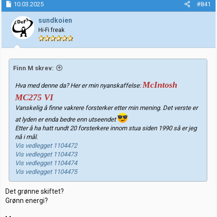
10.03.2025
#841
r
t
t
o
sundkoien
e
Hi-Fi freak
r
Finn M skrev:
McIntosh
Hva med denne da? Her er min nyanskaffelse:
MC275 VI
Vanskelig å finne vakrere forsterker etter min mening. Det verste er
at lyden er enda bedre enn utseendet
Etter å ha hatt rundt 20 forsterkere innom stua siden 1990 så er jeg
nå i mål.
Vis vedlegget 1104472
Vis vedlegget 1104473
Vis vedlegget 1104474
Vis vedlegget 1104475
Det grønne skiftet?
Grønn energi?