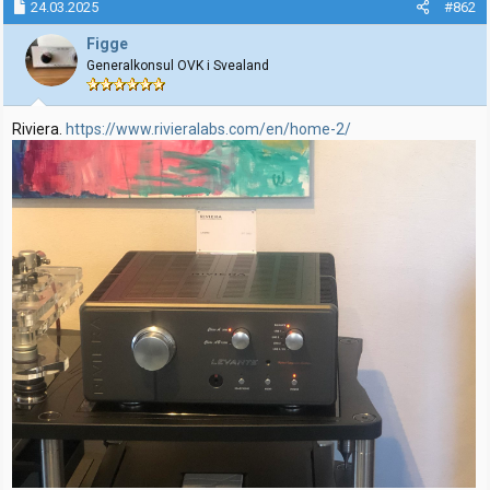
k
24.03.2025
#862
s
j
Figge
o
Generalkonsul OVK i Svealand
n
e
r
:
Riviera.
https://www.rivieralabs.com/en/home-2/