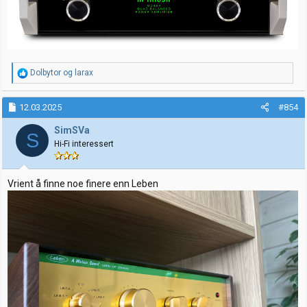
R
Dolbytor
og
larax
e
a
k
12.03.2025
#854
s
j
SimSVa
S
o
Hi-Fi interessert
n
e
r
:
Vrient å finne noe finere enn Leben