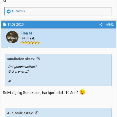
M
R
Audiomix
e
a
k
11.03.2025
#842
s
j
Finn M
o
Hi-Fi freak
n
e
r
:
sundkoien skrev:
Det grønne skiftet?
Grønn energi?
M
Selvfølgelig Sundkoien, har kjørt elbil i 10 år nå
Audiomix skrev: