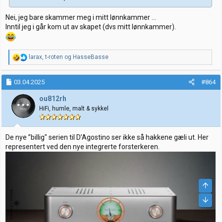
Nei, jeg bare skammer meg i mitt lønnkammer …
Inntil jeg i går kom ut av skapet (dvs mitt lønnkammer).
R
larax
,
t-roten
og
HasseBasse
e
a
k
03.04.2025
#864
s
j
ou812rh
o
HiFi, humle, malt & sykkel
n
e
r
:
De nye ”billig" serien til D’Agostino ser ikke så hakkene gæli ut. Her
representert ved den nye integrerte forsterkeren.