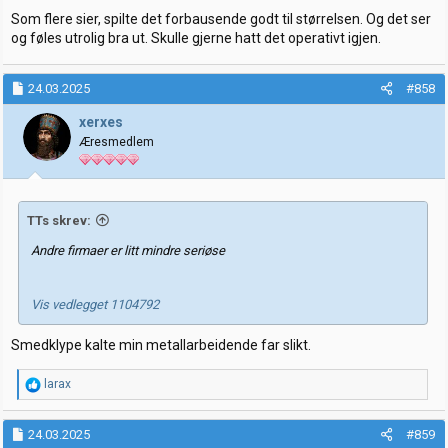
Som flere sier, spilte det forbausende godt til størrelsen. Og det ser
og føles utrolig bra ut. Skulle gjerne hatt det operativt igjen.
24.03.2025
#858
xerxes
Æresmedlem
TTs skrev:
Andre firmaer er litt mindre seriøse
Vis vedlegget 1104792
Smedklype kalte min metallarbeidende far slikt.
R
larax
e
a
k
24.03.2025
#859
s