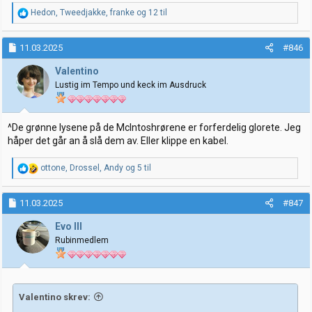
R
Hedon
,
Tweedjakke
,
franke
og 12 til
e
a
k
11.03.2025
#846
s
j
Valentino
o
Lustig im Tempo und keck im Ausdruck
n
e
r
:
^De grønne lysene på de McIntoshrørene er forferdelig glorete. Jeg
håper det går an å slå dem av. Eller klippe en kabel.
R
ottone
,
Drossel
,
Andy
og 5 til
e
a
k
11.03.2025
#847
s
j
Evo III
o
Rubinmedlem
n
e
r
:
Valentino skrev: