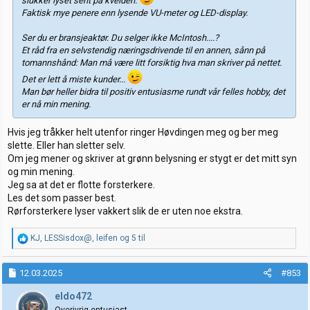
slukker lyset sent på kvelden.
Faktisk mye penere enn lysende VU-meter og LED-display.
Ser du er bransjeaktør. Du selger ikke McIntosh....?
Et råd fra en selvstendig næringsdrivende til en annen, sånn på
tomannshånd: Man må være litt forsiktig hva man skriver på nettet.
Det er lett å miste kunder...
Man bør heller bidra til positiv entusiasme rundt vår felles hobby, det
er nå min mening.
Hvis jeg tråkker helt utenfor ringer Høvdingen meg og ber meg
slette. Eller han sletter selv.
Om jeg mener og skriver at grønn belysning er stygt er det mitt syn
og min mening.
Jeg sa at det er flotte forsterkere.
Les det som passer best.
Rørforsterkere lyser vakkert slik de er uten noe ekstra.
R
KJ
,
LESSisdox@
,
leifen
og 5 til
e
a
k
12.03.2025
#853
s
j
eldo472
o
Overivrig entusiast