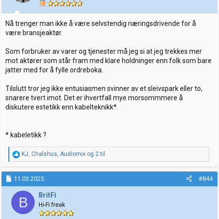
e
r
:
Nå trenger man ikke å være selvstendig næringsdrivende for å
være bransjeaktør.
Som forbruker av varer og tjenester må jeg si at jeg trekkes mer
mot aktører som står fram med klare holdninger enn folk som bare
jatter med for å fylle ordreboka.
Tilslutt tror jeg ikke entusiasmen svinner av et sleivspark eller to,
snarere tvert imot. Det er ihvertfall mye morsommmere å
diskutere estetikk enn kabelteknikk*.
* kabeletikk ?
R
KJ
,
Chalshus
,
Audiomix
og 2 til
e
a
k
11.03.2025
#844
s
j
BritFi
B
o
Hi-Fi freak
n
e