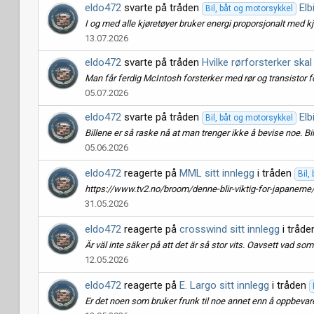
eldo472
svarte på tråden
Elb
Bil, båt og motorsykkel
I og med alle kjøretøyer bruker energi proporsjonalt med kjør
13.07.2026
eldo472
svarte på tråden
Hvilke rørforsterker skal
Man får ferdig McIntosh forsterker med rør og transistor fo
05.07.2026
eldo472
svarte på tråden
Elb
Bil, båt og motorsykkel
Billene er så raske nå at man trenger ikke å bevise noe. Bile
05.06.2026
eldo472
reagerte på
MML sitt innlegg
i tråden
Bil,
https://www.tv2.no/broom/denne-blir-viktig-for-japanerne/
31.05.2026
eldo472
reagerte på
crosswind sitt innlegg
i tråd
Är väl inte säker på att det är så stor vits. Oavsett vad som
12.05.2026
eldo472
reagerte på
E. Largo sitt innlegg
i tråden
Er det noen som bruker frunk til noe annet enn å oppbevare 