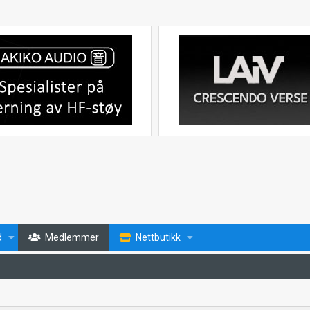
d
Medlemmer
Nettbutikk