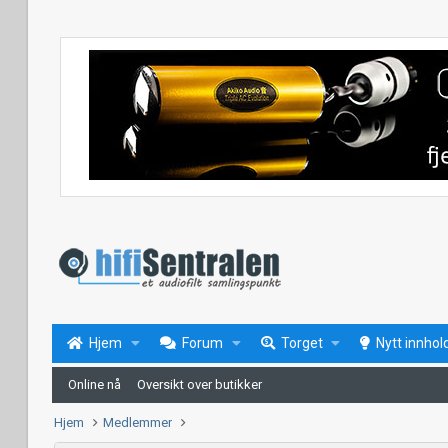
Hjem
Forum
Torget
Nytt innhol
Online nå
Oversikt over butikker
Hjem
Medlemmer