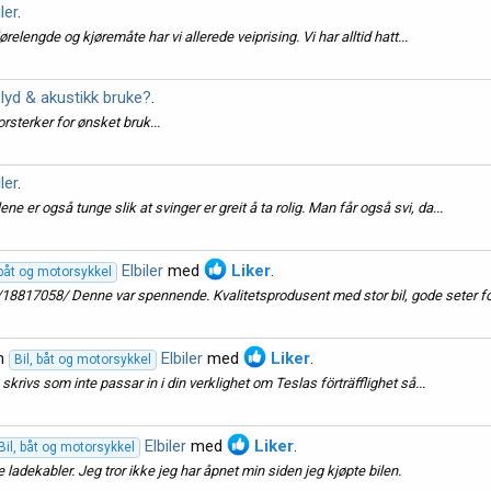
iler
.
elengde og kjøremåte har vi allerede veiprising. Vi har alltid hatt...
 lyd & akustikk bruke?
.
rsterker for ønsket bruk...
iler
.
ne er også tunge slik at svinger er greit å ta rolig. Man får også svi, da...
Elbiler
med
Liker
.
 båt og motorsykkel
18817058/ Denne var spennende. Kvalitetsprodusent med stor bil, gode seter for
en
Elbiler
med
Liker
.
Bil, båt og motorsykkel
 skrivs som inte passar in i din verklighet om Teslas förträfflighet så...
Elbiler
med
Liker
.
Bil, båt og motorsykkel
ladekabler. Jeg tror ikke jeg har åpnet min siden jeg kjøpte bilen.