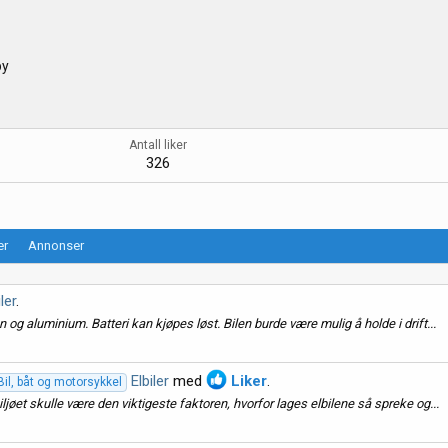
by
Antall liker
326
er
Annonser
iler
.
og aluminium. Batteri kan kjøpes løst. Bilen burde være mulig å holde i drift...
Elbiler
med
Liker
.
Bil, båt og motorsykkel
jøet skulle være den viktigeste faktoren, hvorfor lages elbilene så spreke og...