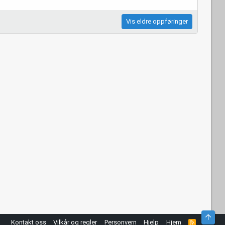
Vis eldre oppføringer
Top
Kontakt oss
Vilkår og regler
Personvern
Hjelp
Hjem
R