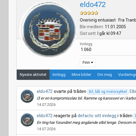
eldo472
Overivrig entusiast
·
Fra
Tran
Ble medlem
11.01.2005
Sist sett
I går kl 09:47
Innlegg
1.060
Finn
Nyeste aktivitet
Innlegg
Mine bilder
Om meg
Vurdering
eldo472
svarte på tråden
Elb
Bil, båt og motorsykkel
i3 er en kompromissløs bil. Ramme og karosseri er i karbon 
14.07.2026
eldo472
reagerte på
defacto sitt innlegg
i tråden
En ting har forundret meg angående elbil lenge. Dersom mil
14.07.2026