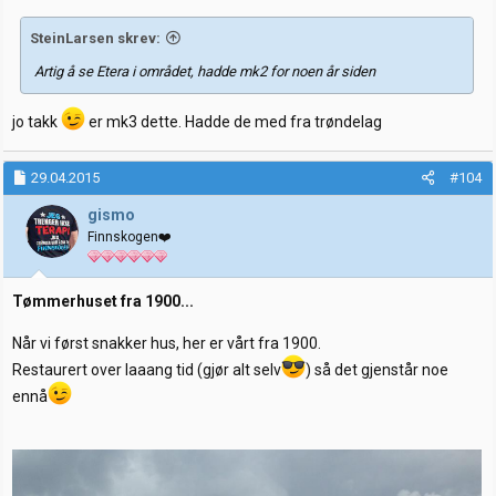
SteinLarsen skrev:
Artig å se Etera i området, hadde mk2 for noen år siden
jo takk
er mk3 dette. Hadde de med fra trøndelag
29.04.2015
#104
gismo
Finnskogen❤️
Tømmerhuset fra 1900...
Når vi først snakker hus, her er vårt fra 1900.
Restaurert over laaang tid (gjør alt selv
) så det gjenstår noe
ennå