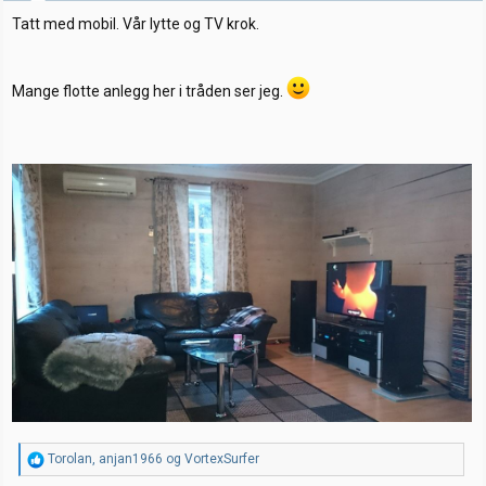
Tatt med mobil. Vår lytte og TV krok.
Mange flotte anlegg her i tråden ser jeg.
R
Torolan
,
anjan1966
og
VortexSurfer
e