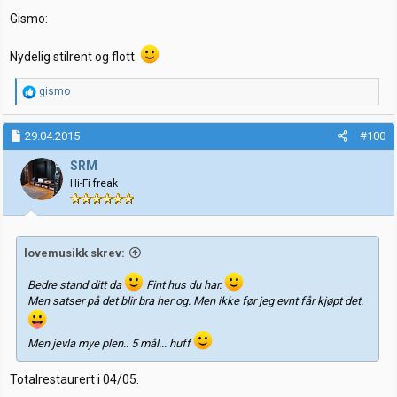
Gismo:
Nydelig stilrent og flott.
R
gismo
e
a
k
29.04.2015
#100
s
j
SRM
o
Hi-Fi freak
n
e
r
:
lovemusikk skrev:
Bedre stand ditt da
Fint hus du har.
Men satser på det blir bra her og. Men ikke før jeg evnt får kjøpt det.
Men jevla mye plen.. 5 mål... huff
Totalrestaurert i 04/05.