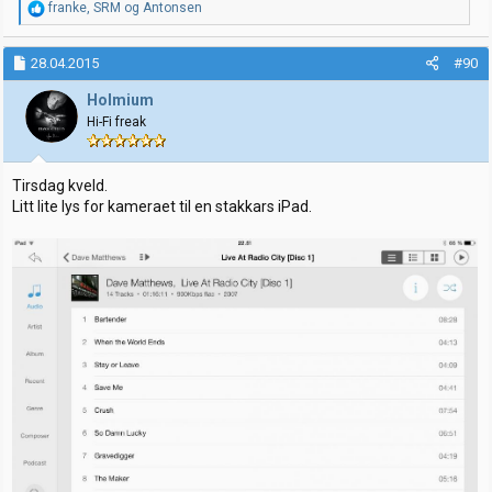
R
franke
,
SRM
og
Antonsen
e
a
k
28.04.2015
#90
s
j
Holmium
o
Hi-Fi freak
n
e
r
:
Tirsdag kveld.
Litt lite lys for kameraet til en stakkars iPad.