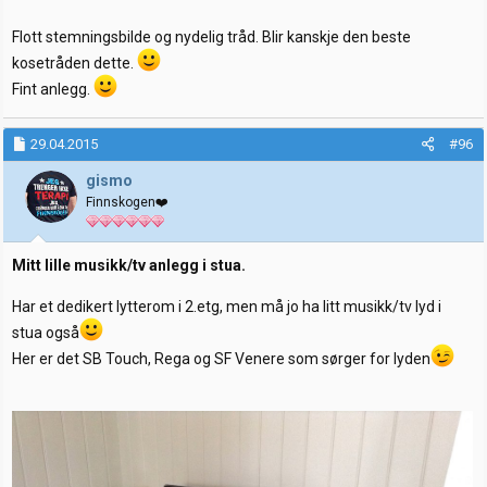
Flott stemningsbilde og nydelig tråd. Blir kanskje den beste
kosetråden dette.
Fint anlegg.
29.04.2015
#96
gismo
Finnskogen❤️
Mitt lille musikk/tv anlegg i stua.
Har et dedikert lytterom i 2.etg, men må jo ha litt musikk/tv lyd i
stua også
Her er det SB Touch, Rega og SF Venere som sørger for lyden