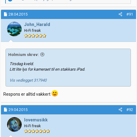
e
a
k
28.04.2015
#91
s
j
John_Harald
o
Hi-Fi freak
n
e
r
:
Holmium skrev:
Tirsdag kveld.
Litt lite lys for kameraet til en stakkars iPad.
Vis vedlegget 317940
Respons er alltid vakkert
29.04.2015
#92
lovemusikk
Hi-Fi freak