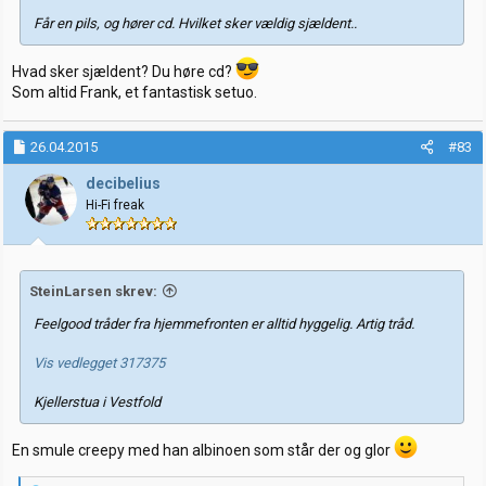
Får en pils, og hører cd. Hvilket sker vældig sjældent..
Hvad sker sjældent? Du høre cd?
Som altid Frank, et fantastisk setuo.
26.04.2015
#83
decibelius
Hi-Fi freak
SteinLarsen skrev:
Feelgood tråder fra hjemmefronten er alltid hyggelig. Artig tråd.
Vis vedlegget 317375
Kjellerstua i Vestfold
En smule creepy med han albinoen som står der og glor