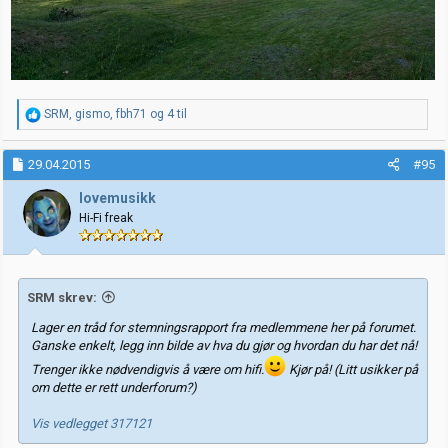
R
SRM
,
gismo
,
fbh71
og 4 til
e
a
k
29.04.2015
#95
s
j
lovemusikk
o
Hi-Fi freak
n
e
r
:
SRM skrev:
Lager en tråd for stemningsrapport fra medlemmene her på forumet.
Ganske enkelt, legg inn bilde av hva du gjør og hvordan du har det nå!
Trenger ikke nødvendigvis å være om hifi.
Kjør på! (Litt usikker på
om dette er rett underforum?)
Vis vedlegget 317121