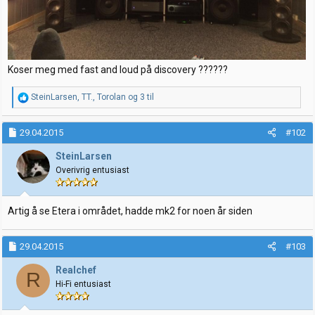
Koser meg med fast and loud på discovery ??????
R
SteinLarsen
,
TT.
,
Torolan
og 3 til
e
a
k
29.04.2015
#102
s
j
SteinLarsen
o
Overivrig entusiast
n
e
r
:
Artig å se Etera i området, hadde mk2 for noen år siden
29.04.2015
#103
Realchef
R
Hi-Fi entusiast