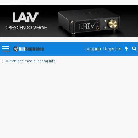
Logg inn
Registrer
Mitt anlegg med bilder og info