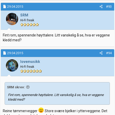
a
k
29.04.2015
#93
s
j
SRM
o
Hi-Fi freak
n
e
r
:
Fint rom, spennende høyttalere. Litt vanskelig å se, hva er veggene
kledd med?
29.04.2015
#94
lovemusikk
Hi-Fi freak
SRM skrev:
Fint rom, spennende høyttalere. Litt vanskelig å se, hva er veggene
kledd med?
Reine tømmervegger
Store svære bjelker i ytterveggene. Det