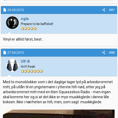
e
a
k
26.04.2015
#87
s
j
ogla
o
Prepare to be baffeled!
n
e
r
:
Vinyl er alltid først, best..
27.04.2015
#88
Ulf-B
Hi-Fi freak
Med to monoblokker som i det daglige lager lyd på arbeidsrommet
mitt, på utlån til en yngstemann i ytterste hifi-nød, sitter jeg på
arbeidsrommet mitt med en liten Squeezebox Radio - men ingen
skal komme her og si at det ikke er mye musikkglede i denne lille
boksen. Ikke i nærheten av hifi, men, som sagt: musikkglede.