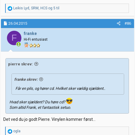
R
Leikis Lyd
,
SRM
,
HCS
og 5 til
e
a
k
26.04.2015
#86
s
j
franke
F
o
Hi-Fi entusiast
n
e
r
:
pierre skrev:
franke skrev:
Får en pils, og hører cd. Hvilket sker vældig sjældent..
Hvad sker sjældent? Du høre cd?
Som altid Frank, et fantastisk setuo.
Det ved du jo godt Pierre. Vinylen kommer først...
R
ogla