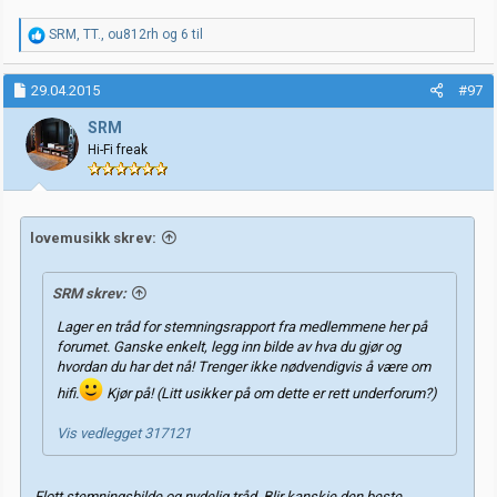
R
SRM
,
TT.
,
ou812rh
og 6 til
e
a
k
29.04.2015
#97
s
j
SRM
o
Hi-Fi freak
n
e
r
:
lovemusikk skrev:
SRM skrev:
Lager en tråd for stemningsrapport fra medlemmene her på
forumet. Ganske enkelt, legg inn bilde av hva du gjør og
hvordan du har det nå! Trenger ikke nødvendigvis å være om
hifi.
Kjør på! (Litt usikker på om dette er rett underforum?)
Vis vedlegget 317121
Flott stemningsbilde og nydelig tråd. Blir kanskje den beste