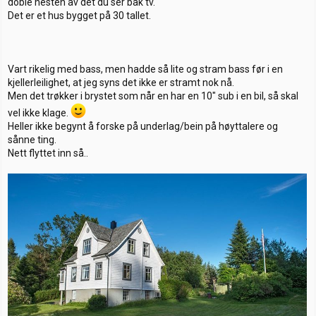
doble nesten av det du ser bak tv.
Det er et hus bygget på 30 tallet.
Vart rikelig med bass, men hadde så lite og stram bass før i en
kjellerleilighet, at jeg syns det ikke er stramt nok nå.
Men det trøkker i brystet som når en har en 10" sub i en bil, så skal
vel ikke klage.
Heller ikke begynt å forske på underlag/bein på høyttalere og
sånne ting.
Nett flyttet inn så..