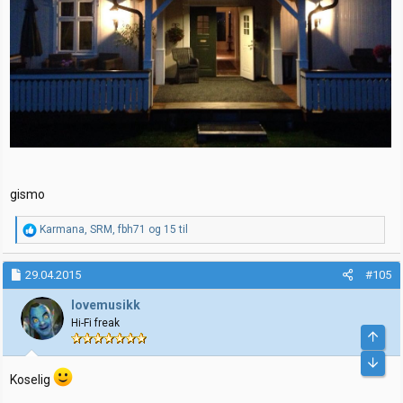
gismo
R
Karmana
,
SRM
,
fbh71
og 15 til
e
a
k
29.04.2015
#105
s
j
lovemusikk
o
Hi-Fi freak
n
e
r
:
Koselig