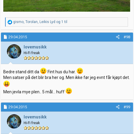
R
gismo
,
Torolan
,
Leikis Lyd
og 1 til
e
a
k
29.04.2015
#98
s
j
lovemusikk
o
Hi-Fi freak
n
e
r
:
Bedre stand ditt da
Fint hus du har.
Men satser på det blir bra her og. Men ikke før jeg evnt får kjøpt det.
Men jevla mye plen.. 5 mål... huff
29.04.2015
#99
lovemusikk
Hi-Fi freak