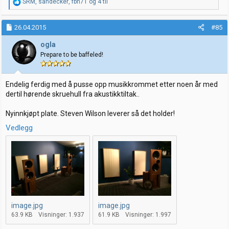
R
SRM
,
sandecker
,
fbh71
og 4 til
e
a
k
26.04.2015
#85
s
j
ogla
o
Prepare to be baffeled!
n
e
r
:
Endelig ferdig med å pusse opp musikkrommet etter noen år med
dertil hørende skruehull fra akustikktiltak..
Nyinnkjøpt plate. Steven Wilson leverer så det holder!
Vedlegg
image.jpg
image.jpg
63.9 KB
Visninger: 1.937
61.9 KB
Visninger: 1.997