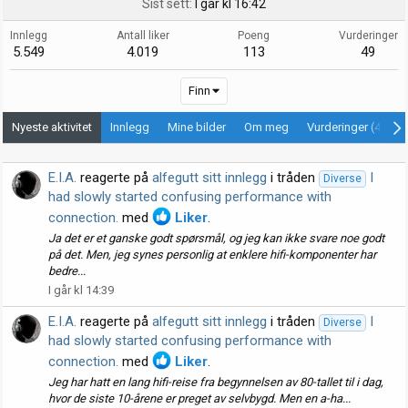
Sist sett
I går kl 16:42
Innlegg
Antall liker
Poeng
Vurderinger
5.549
4.019
113
49
Finn
Nyeste aktivitet
Innlegg
Mine bilder
Om meg
Vurderinger (49)
E.I.A.
reagerte på
alfegutt sitt innlegg
i tråden
I
Diverse
had slowly started confusing performance with
connection.
med
Liker
.
Ja det er et ganske godt spørsmål, og jeg kan ikke svare noe godt
på det. Men, jeg synes personlig at enklere hifi-komponenter har
bedre...
I går kl 14:39
E.I.A.
reagerte på
alfegutt sitt innlegg
i tråden
I
Diverse
had slowly started confusing performance with
connection.
med
Liker
.
Jeg har hatt en lang hifi-reise fra begynnelsen av 80-tallet til i dag,
hvor de siste 10-årene er preget av selvbygd. Men en a-ha...