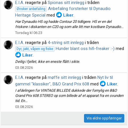
E.I.A.
reagerte på
Spionas sitt innlegg
i tråden
Anbefaling forsterker til Dynaudio
Ønsker anbefaling
Heritage Special
med
Liker
.
Har Dynaudio HS og hadde Contour 20 tidligere. HS er en del
friskere i diskanten en C20 og som alle litt mer kostbare Dynaudio...
Torsdag kl 06:23
E.I.A.
reagerte på
4-string sitt innlegg
i tråden
Hunder blant oss hifi-freaker :-)
med
Dyr, jakt, våpen og fiske
Liker
.
Deilig i fjellet, ikke en eneste flått i sikte.
03.08.2026
E.I.A.
reagerte på
møffe sitt innlegg
i tråden
Nyt liv til
gammel "klassiker", B&O Grand Prix 608
med
Liker
.
I afdelingen for VINTAGE BILLEDE dukkede der fornylig en B&O
Grand Prix 608 STEREO op som billede af et apparat fra en svunden
tid. En...
03.08.2026
Vis eldre oppføringer