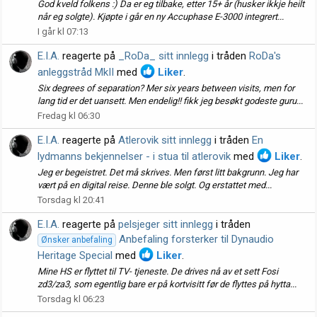
God kveld folkens :) Da er eg tilbake, etter 15+ år (husker ikkje heilt
når eg solgte). Kjøpte i går en ny Accuphase E-3000 integrert...
I går kl 07:13
E.I.A.
reagerte på
_RoDa_ sitt innlegg
i tråden
RoDa's
anleggstråd MkII
med
Liker
.
Six degrees of separation? Mer six years between visits, men for
lang tid er det uansett. Men endelig!! fikk jeg besøkt godeste guru...
Fredag kl 06:30
E.I.A.
reagerte på
Atlerovik sitt innlegg
i tråden
En
lydmanns bekjennelser - i stua til atlerovik
med
Liker
.
Jeg er begeistret. Det må skrives. Men først litt bakgrunn. Jeg har
vært på en digital reise. Denne ble solgt. Og erstattet med...
Torsdag kl 20:41
E.I.A.
reagerte på
pelsjeger sitt innlegg
i tråden
Anbefaling forsterker til Dynaudio
Ønsker anbefaling
Heritage Special
med
Liker
.
Mine HS er flyttet til TV- tjeneste. De drives nå av et sett Fosi
zd3/za3, som egentlig bare er på kortvisitt før de flyttes på hytta...
Torsdag kl 06:23