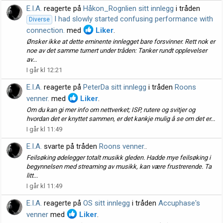
E.I.A.
reagerte på
Håkon_Rognlien sitt innlegg
i tråden
I had slowly started confusing performance with
Diverse
connection.
med
Liker
.
Ønsker ikke at dette eminente innlegget bare forsvinner. Rett nok er
noe av det samme turnert under tråden: Tanker rundt opplevelser
av...
I går kl 12:21
E.I.A.
reagerte på
PeterDa sitt innlegg
i tråden
Roons
venner.
med
Liker
.
Om du kan gi mer info om nettverket; ISP, rutere og svitjer og
hvordan det er knyttet sammen, er det kankje mulig å se om det er...
I går kl 11:49
E.I.A.
svarte på tråden
Roons venner.
.
Feilsøking ødelegger totalt musikk gleden. Hadde mye feilsøking i
begynnelsen med streaming av musikk, kan være frustrerende. Ta
litt...
I går kl 11:49
E.I.A.
reagerte på
OS sitt innlegg
i tråden
Accuphase's
venner
med
Liker
.