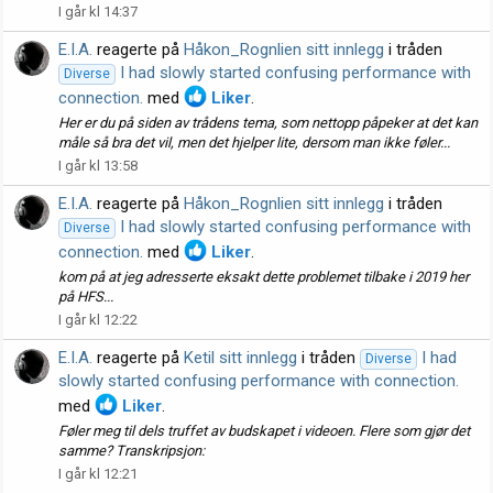
I går kl 14:37
E.I.A.
reagerte på
Håkon_Rognlien sitt innlegg
i tråden
I had slowly started confusing performance with
Diverse
connection.
med
Liker
.
Her er du på siden av trådens tema, som nettopp påpeker at det kan
måle så bra det vil, men det hjelper lite, dersom man ikke føler...
I går kl 13:58
E.I.A.
reagerte på
Håkon_Rognlien sitt innlegg
i tråden
I had slowly started confusing performance with
Diverse
connection.
med
Liker
.
kom på at jeg adresserte eksakt dette problemet tilbake i 2019 her
på HFS...
I går kl 12:22
E.I.A.
reagerte på
Ketil sitt innlegg
i tråden
I had
Diverse
slowly started confusing performance with connection.
med
Liker
.
Føler meg til dels truffet av budskapet i videoen. Flere som gjør det
samme? Transkripsjon:
I går kl 12:21