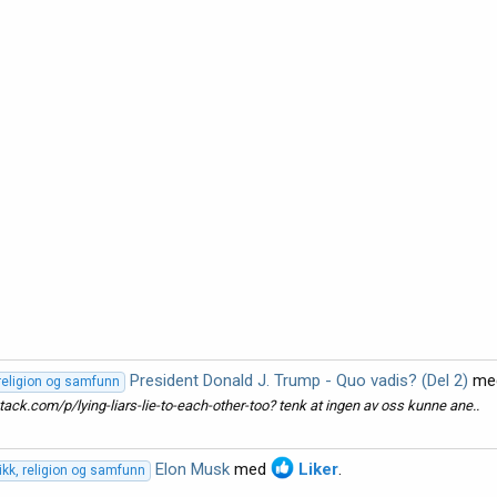
President Donald J. Trump - Quo vadis? (Del 2)
me
, religion og samfunn
tack.com/p/lying-liars-lie-to-each-other-too? tenk at ingen av oss kunne ane..
Elon Musk
med
Liker
.
tikk, religion og samfunn