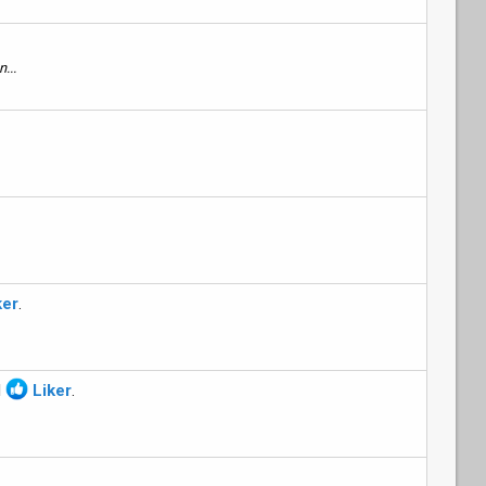
.
...
ker
.
d
Liker
.