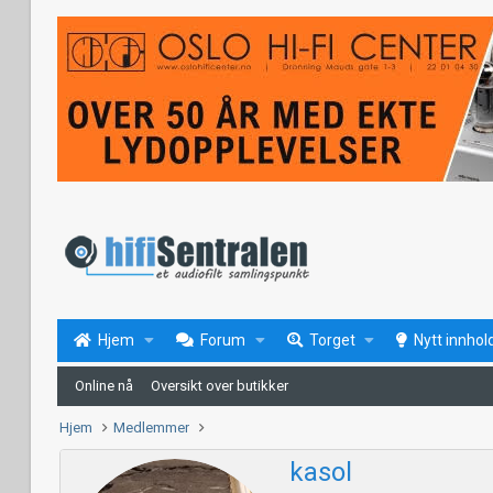
Hjem
Forum
Torget
Nytt innhol
Online nå
Oversikt over butikker
Hjem
Medlemmer
kasol