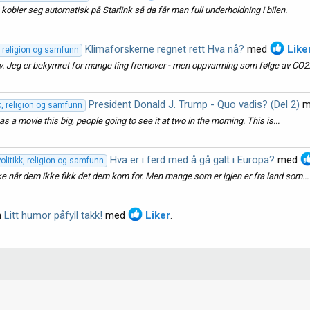
e kobler seg automatisk på Starlink så da får man full underholdning i bilen.
Klimaforskerne regnet rett Hva nå?
med
Like
k, religion og samfunn
elv. Jeg er bekymret for mange ting fremover - men oppvarming som følge av CO2.
President Donald J. Trump - Quo vadis? (Del 2)
m
kk, religion og samfunn
 movie this big, people going to see it at two in the morning. This is...
Hva er i ferd med å gå galt i Europa?
med
olitikk, religion og samfunn
ke når dem ikke fikk det dem kom for. Men mange som er igjen er fra land som...
n
Litt humor påfyll takk!
med
Liker
.