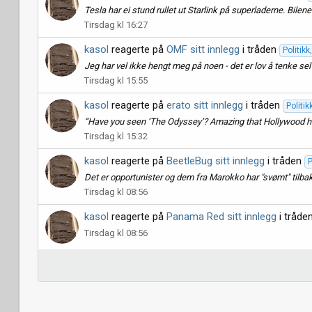
Tesla har ei stund rullet ut Starlink på superladerne. Bilen
Tirsdag kl 16:27
kasol
reagerte på
OMF sitt innlegg
i tråden
Politik
Jeg har vel ikke hengt meg på noen - det er lov å tenke s
Tirsdag kl 15:55
kasol
reagerte på
erato sitt innlegg
i tråden
Politi
“Have you seen ‘The Odyssey’? Amazing that Hollywood has a
Tirsdag kl 15:32
kasol
reagerte på
BeetleBug sitt innlegg
i tråden
P
Det er opportunister og dem fra Marokko har "svømt" tilba
Tirsdag kl 08:56
kasol
reagerte på
Panama Red sitt innlegg
i tråde
Tirsdag kl 08:56