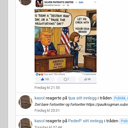
Fredag kl 21:55
kasol
reagerte på
tjua sitt innlegg
i tråden
Politikk
Det bare fortsetter og fortsetter https://paulkrugman.subs
Fredag kl 20:31
kasol
reagerte på
PederP sitt innlegg
i tråden
Poli
Torsdag kl 07:44