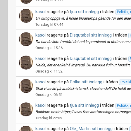
kasol
reagerte på
tjua sitt innlegg
i tråden
Politikk
En viktig oppgave, å holde blodpumpa gående for den alder
Torsdag kl 07:44
kasol
reagerte på
Disqutabel sitt innlegg
i tråden
Da har du ikke forstått det enkle premisset at dette er en 
Onsdag kl 15:36
kasol
reagerte på
Disqutabel sitt innlegg
i tråden
Neida, det er enkelt å imøtegå. Du har ikke fullt ut forståt
Onsdag kl 11:32
kasol
reagerte på
Polka sitt innlegg
i tråden
Politi
Skal vi se litt på arabisk-islamsk slavehandel? De holdt det
Onsdag kl 06:51
kasol
reagerte på
tjua sitt innlegg
i tråden
Politikk
Baltikum neste https://www.forsvarsforeningen.no/norges
Tirsdag kl 22:09
kasol
reagerte på
Ole_Martin sitt innlegg
i tråden