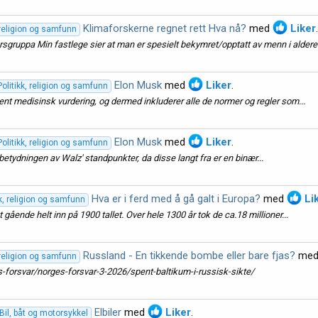
Klimaforskerne regnet rett Hva nå?
med
Liker
, religion og samfunn
sgruppa Min fastlege sier at man er spesielt bekymret/opptatt av menn i alderen
Elon Musk
med
Liker
.
Politikk, religion og samfunn
rent medisinsk vurdering, og dermed inkluderer alle de normer og regler som...
Elon Musk
med
Liker
.
Politikk, religion og samfunn
t betydningen av Walz' standpunkter, da disse langt fra er en binær...
Hva er i ferd med å gå galt i Europa?
med
Li
kk, religion og samfunn
 gående helt inn på 1900 tallet. Over hele 1300 år tok de ca.18 millioner...
Russland - En tikkende bombe eller bare fjas?
me
, religion og samfunn
-forsvar/norges-forsvar-3-2026/spent-baltikum-i-russisk-sikte/
Elbiler
med
Liker
.
Bil, båt og motorsykkel