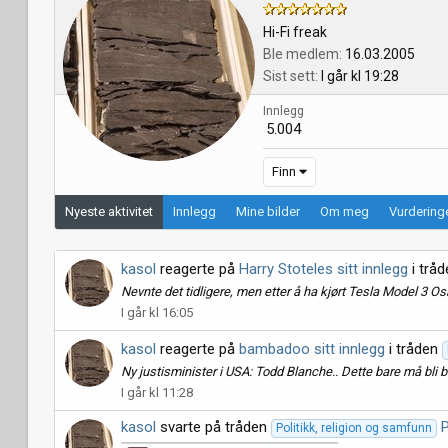
Hi-Fi freak
Ble medlem
16.03.2005
Sist sett
I går kl 19:28
Innlegg
5.004
Finn
Nyeste aktivitet
Innlegg
Mine bilder
Om meg
Vurderinge
kasol
reagerte på
Harry Stoteles sitt innlegg
i trå
Nevnte det tidligere, men etter å ha kjørt Tesla Model 3 O
I går kl 16:05
kasol
reagerte på
bambadoo sitt innlegg
i tråden
Ny justisminister i USA: Todd Blanche.. Dette bare må bli br
I går kl 11:28
kasol
svarte på tråden
Politikk, religion og samfunn