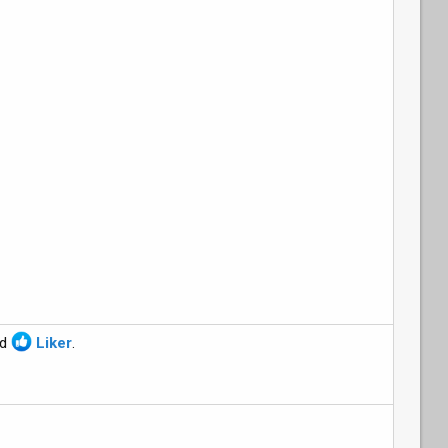
d
Liker
.