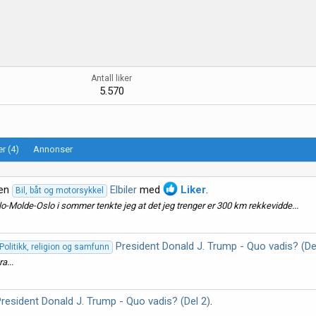
Antall liker
5.570
r (4)
Annonser
den
Elbiler
med
Liker
.
Bil, båt og motorsykkel
slo-Molde-Oslo i sommer tenkte jeg at det jeg trenger er 300 km rekkevidde...
President Donald J. Trump - Quo vadis? (De
Politikk, religion og samfunn
a...
President Donald J. Trump - Quo vadis? (Del 2)
.