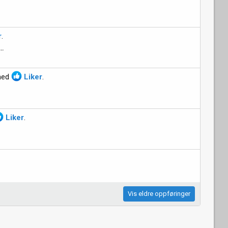
r
.
..
ed
Liker
.
Liker
.
Vis eldre oppføringer