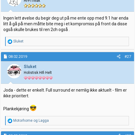
Hi-Fi freak
n
e
r
:
Ingen lett øvelse du begir deg ut på me ente opp med 9.1 har enda
litt å gå på men måtte bite meg i et kompromiss på front da disse
også skulle brukes til ren 2ch også .
R
Sluket
e
a
k
08.02.2019
#27
s
j
Sluket
o
Holistisk Hifi Helt
n
e
r
:
Joda - dette er enkelt. Full surround er nemlig ikke aktuelt - film er
ikke prioritert.
Plankekjøring
R
Motorhome
og
Lagga
e
a
k