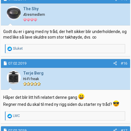
s
j
The Shy
o
Æresmedlem
n
e
r
:
Godt du er i gang med ny tråd, der helt sikker blir underholdende, og
med like så lave skuldre som stor takhøyde, dvs. ∞
R
Sluket
e
a
k
07.02.2019
#16
s
j
Terje Berg
o
Hi-Fi freak
n
e
r
:
Håper det blir litt hifi relatert denne gang
Regner med du skal til med ny rigg siden du starter ny tråd?
R
LMC
e
a
k
07.02.2019
#17