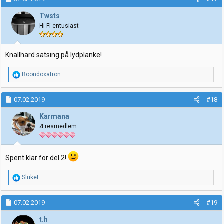
s
j
Twsts
o
Hi-Fi entusiast
n
e
r
:
Knallhard satsing på lydplanke!
R
Boondoxatron.
e
a
k
07.02.2019
#18
s
j
Karmana
o
Æresmedlem
n
e
r
:
Spent klar for del 2!
R
Sluket
e
a
k
07.02.2019
#19
s
j
t.h