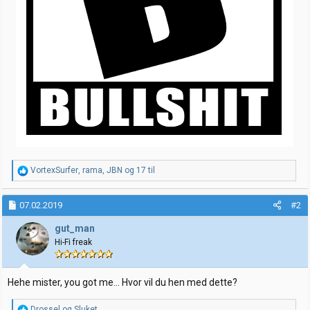
R
VortexSurfer
,
rama
,
JBN
og 17 til
e
a
k
07.02.2019
#2
s
j
gut_man
o
Hi-Fi freak
n
e
r
:
Hehe mister, you got me... Hvor vil du hen med dette?
R
Drossel
og
Sluket