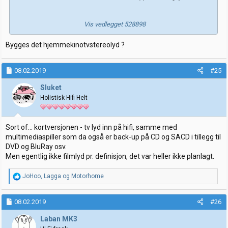
Vis vedlegget 528898
Bygges det hjemmekinotvstereolyd ?
08.02.2019
#25
Sluket
Holistisk Hifi Helt
Sort of... kortversjonen - tv lyd inn på hifi, samme med
multimediaspiller som da også er back-up på CD og SACD i tillegg til
DVD og BluRay osv.
Men egentlig ikke filmlyd pr. definisjon, det var heller ikke planlagt.
R
JoHoo
,
Lagga
og
Motorhome
e
a
k
08.02.2019
#26
s
j
Laban MK3
o