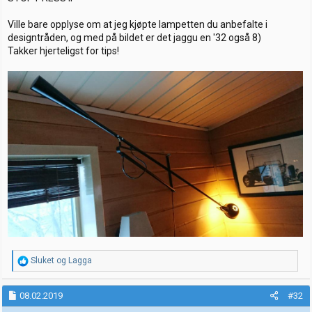
Ville bare opplyse om at jeg kjøpte lampetten du anbefalte i
designtråden, og med på bildet er det jaggu en '32 også 8)
Takker hjerteligst for tips!
R
Sluket
og
Lagga
e
a
k
08.02.2019
#32
s