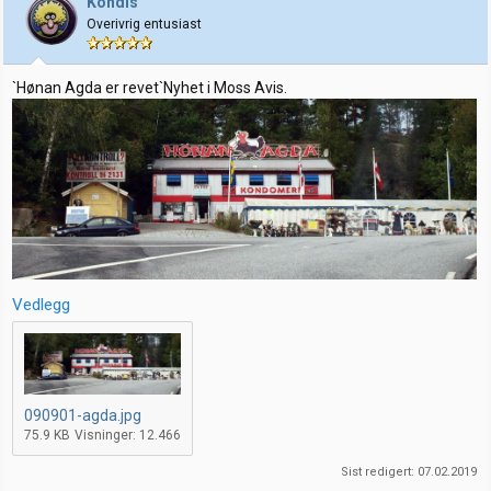
Kondis
o
Overivrig entusiast
n
e
r
:
`Hønan Agda er revet`Nyhet i Moss Avis.
Vedlegg
090901-agda.jpg
75.9 KB
Visninger: 12.466
Sist redigert:
07.02.2019