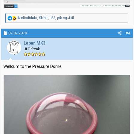
R
Audiodidakt
,
Skink_123
,
ptb
og 4 til
e
a
k
07.02.2019
#4
s
j
Laban MK3
o
Hi-Fi freak
n
e
r
:
Wellcum to the Pressure Dome