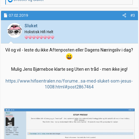
e
a
k
07.02.2019
#3
s
j
Sluket
o
Holistisk Hifi Helt
n
e
r
:
Vil og vil - leste du ikke Aftenposten eller Dagens Næringsliv i dag?
Mulig Jens Bjørneboe klarte seg Uten en tråd - men ikke jeg!
https://www.hifisentralen.no/forume...sa-med-sluket-som-jesus-
1008.html#post2867464