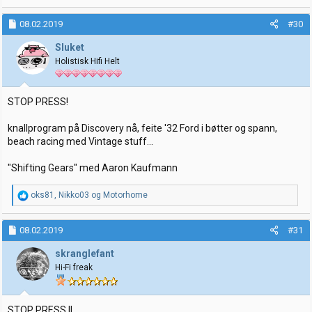
08.02.2019
#30
Sluket
Holistisk Hifi Helt
STOP PRESS!
knallprogram på Discovery nå, feite '32 Ford i bøtter og spann,
beach racing med Vintage stuff...
"Shifting Gears" med Aaron Kaufmann
R
oks81
,
Nikko03
og
Motorhome
e
a
k
08.02.2019
#31
s
j
skranglefant
o
Hi-Fi freak
n
e
r
:
STOP PRESS II