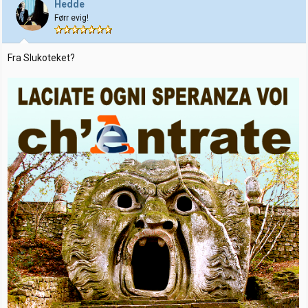
Hedde
Førr evig!
Fra Slukoteket?