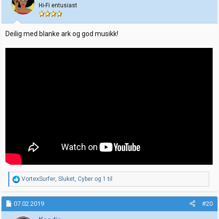
o
Hi-Fi entusiast
n
e
r
:
Deilig med blanke ark og god musikk!
R
VortexSurfer
,
Sluket
,
Cyber
og 1 til
e
a
k
07.02.2019
#20
s
j