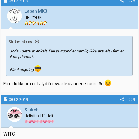
08.02.2019
#28
s
j
Laban MK3
o
Hi-Fi freak
n
e
r
:
Sluket skrev:
Joda - dette er enkelt. Full surround er nemlig ikke aktuelt - film er
ikke prioritert.
Plankekjøring
Film du liksom er tv lyd for svarte svingene i auro 3d
08.02.2019
#29
Sluket
Holistisk Hifi Helt
WTFC