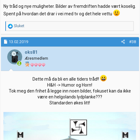
:
Ny tråd og nye muligheter. Bilder av fremdriften hadde vært koselig.
Spent på hvordan det drar i vei med tv og det hele vettu
R
Sluket
e
a
k
13.02.2019
#38
s
j
oks81
o
Æresmedlem
n
e
r
:
Dette må da bli en alle tiders tråd!!
H&H -> Humor og Horn!
Tok meg den frihet å legge inn noen bilder, fokuset kan da ikke
være en helgolands lydplanke???
Standarden økes litt!