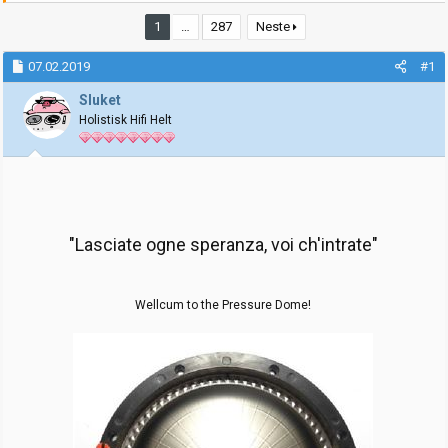
a
a
r
t
1
…
287
Neste
t
o
e
07.02.2019
#1
r
Sluket
Holistisk Hifi Helt
"Lasciate ogne speranza, voi ch'intrate"
Wellcum to the Pressure Dome!