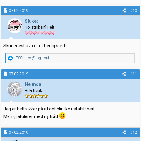
07.02.2019
#10
Sluket
Holistisk Hifi Helt
Skudeneshavn er et herlig sted!
R
LESSisdox@
og
Loui
e
a
k
07.02.2019
#11
s
j
Heimdall
o
Hi-Fi freak
n
e
r
:
Jeg er helt sikker på at det blir like ustabilt her!
Men gratulerer med ny tråd
07.02.2019
#12