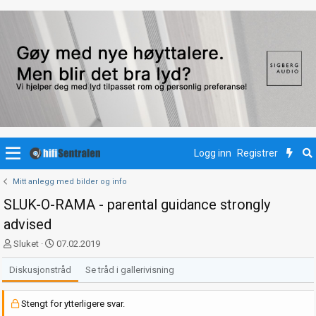
Logg inn
Registrer
Mitt anlegg med bilder og info
SLUK-O-RAMA - parental guidance strongly
advised
T
S
Sluket
07.02.2019
r
t
å
a
Diskusjonstråd
Se tråd i gallerivisning
d
r
s
t
Stengt for ytterligere svar.
t
d