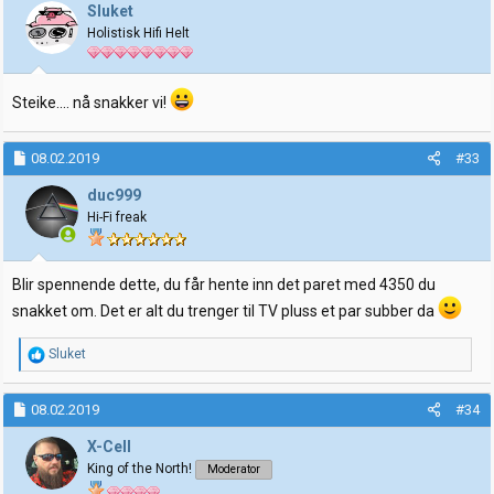
j
Sluket
o
Holistisk Hifi Helt
n
e
r
:
Steike.... nå snakker vi!
08.02.2019
#33
duc999
Hi-Fi freak
Blir spennende dette, du får hente inn det paret med 4350 du
snakket om. Det er alt du trenger til TV pluss et par subber da
R
Sluket
e
a
k
08.02.2019
#34
s
j
X-Cell
o
King of the North!
Moderator
n
e