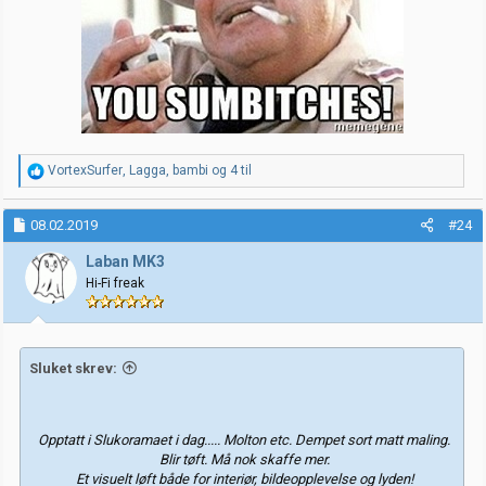
R
VortexSurfer
,
Lagga
,
bambi
og 4 til
e
a
k
08.02.2019
#24
s
j
Laban MK3
o
Hi-Fi freak
n
e
r
:
Sluket skrev:
Opptatt i Slukoramaet i dag..... Molton etc. Dempet sort matt maling.
Blir tøft. Må nok skaffe mer.
Et visuelt løft både for interiør, bildeopplevelse og lyden!