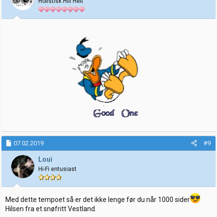
Holistisk Hifi Helt
n
e
r
:
07.02.2019
#9
Loui
Hi-Fi entusiast
Med dette tempoet så er det ikke lenge før du når 1000 sider
Hilsen fra et snøfritt Vestland.