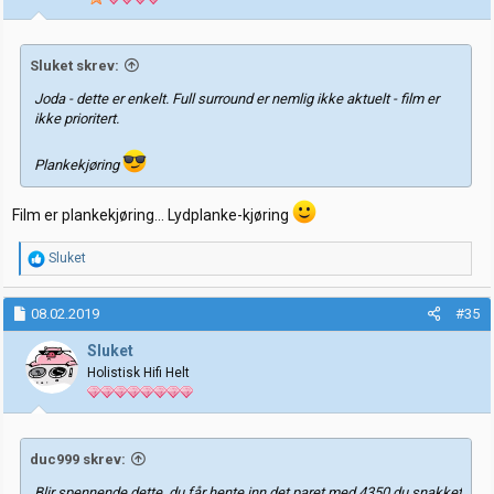
r
:
Sluket skrev:
Joda - dette er enkelt. Full surround er nemlig ikke aktuelt - film er
ikke prioritert.
Plankekjøring
Film er plankekjøring... Lydplanke-kjøring
R
Sluket
e
a
k
08.02.2019
#35
s
j
Sluket
o
Holistisk Hifi Helt
n
e
r
:
duc999 skrev:
Blir spennende dette, du får hente inn det paret med 4350 du snakket