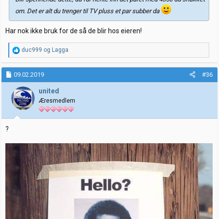
om. Det er alt du trenger til TV pluss et par subber da
Har nok ikke bruk for de så de blir hos eieren!
R
duc999
og
Lagga
e
a
k
09.02.2019
#36
s
j
united
o
Æresmedlem
n
e
r
:
?