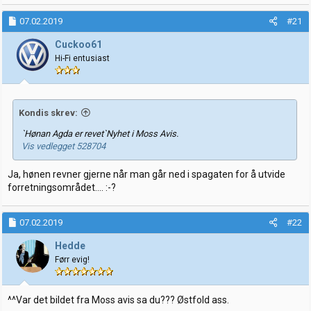
07.02.2019
#21
Cuckoo61
Hi-Fi entusiast
Kondis skrev:
`Hønan Agda er revet`Nyhet i Moss Avis.
Vis vedlegget 528704
Ja, hønen revner gjerne når man går ned i spagaten for å utvide
forretningsområdet.... :-?
07.02.2019
#22
Hedde
Førr evig!
^^Var det bildet fra Moss avis sa du??? Østfold ass.