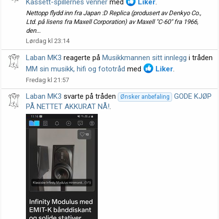
Kassett-spillernes venner
med
Liker
.
Nettopp flydd inn fra Japan :D Replica (produsert av Denkyo Co.,
Ltd. på lisens fra Maxell Corporation) av Maxell "C-60" fra 1966,
den...
Lørdag kl 23:14
Laban MK3
reagerte på
Musikkmannen sitt innlegg
i tråden
MM sin musikk, hifi og fototråd
med
Liker
.
Fredag kl 21:57
Laban MK3
svarte på tråden
GODE KJØP
Ønsker anbefaling
PÅ NETTET AKKURAT NÅ!
.