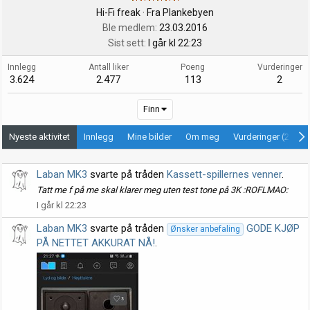
Hi-Fi freak
·
Fra
Plankebyen
Ble medlem
23.03.2016
Sist sett
I går kl 22:23
Innlegg
Antall liker
Poeng
Vurderinger
3.624
2.477
113
2
Finn
Nyeste aktivitet
Innlegg
Mine bilder
Om meg
Vurderinger (2)
Laban MK3
svarte på tråden
Kassett-spillernes venner
.
Tatt me f på me skal klarer meg uten test tone på 3K :ROFLMAO:
I går kl 22:23
Laban MK3
svarte på tråden
GODE KJØP
Ønsker anbefaling
PÅ NETTET AKKURAT NÅ!
.