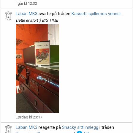
I går kl 12:32
Laban MK3
svarte på tråden
Kassett-spillernes venner
.
Dette er stort :) BIG TIME
Lørdag kl 23:17
Laban MK3
reagerte på
Snacky sitt innlegg
i tråden