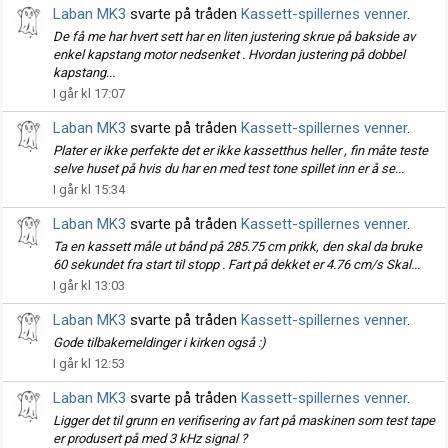
Laban MK3
svarte på tråden
Kassett-spillernes venner
.
De få me har hvert sett har en liten justering skrue på bakside av
enkel kapstang motor nedsenket . Hvordan justering på dobbel
kapstang...
I går kl 17:07
Laban MK3
svarte på tråden
Kassett-spillernes venner
.
Plater er ikke perfekte det er ikke kassetthus heller , fin måte teste
selve huset på hvis du har en med test tone spillet inn er å se...
I går kl 15:34
Laban MK3
svarte på tråden
Kassett-spillernes venner
.
Ta en kassett måle ut bånd på 285.75 cm prikk, den skal da bruke
60 sekundet fra start til stopp . Fart på dekket er 4.76 cm/s Skal...
I går kl 13:03
Laban MK3
svarte på tråden
Kassett-spillernes venner
.
Gode tilbakemeldinger i kirken også :)
I går kl 12:53
Laban MK3
svarte på tråden
Kassett-spillernes venner
.
Ligger det til grunn en verifisering av fart på maskinen som test tape
er produsert på med 3 kHz signal ?