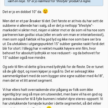
vært en nisje. 10" er jo nærmest for "lifestyle" produkt å regne.
Det er jo en dobbel 10" da.
Men det er et par årsaker til det. Det første er at hvis du har sett de
subbene vi allerede har i salg, så er det jo nettopp "lifestyle"-
markedet vi sikter mot, nisjen vi sikter mot er de som vil ha noe som
partneren kan godta i stua (eller en selv om man er interiørbevisst),
men som også faktisk vil ha god lyd og ikke noe som bare ser bra
ut. Da utelukkes i utgangspunktet 15" subber ganske raskt fordi det
blir for stort. I tillegg har vi vektet musikk høyere enn film, hvor
behovet for absolutt lydtrykk er noe redusert - og da behovet for
15" subber også noe mindre.
Og selv til film vil dette gi bra med lydtrykk for de fleste. De er tunet
så de går dypt, og noen kjøper jo også to. Det er selvsagt ikke
sammenlignbart med de som bygger sine egne subber med 4x18",
men det er et litt annet segment.
Vi har ellers hatt overraskende stor pågang av folk som ikke
egentlig bryr seg så mye om utseendet, men bare vil ha en god og
presis subwoofer til å fylle bunnen i relativt dyre stereo-oppsett. Vi
har utelukkende fornøyde kunder i dette segmentet, så det virker