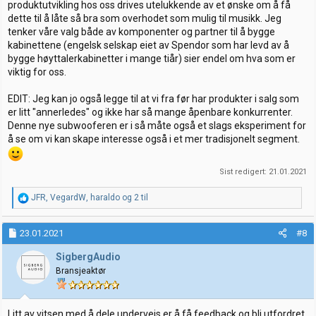
produktutvikling hos oss drives utelukkende av et ønske om å få
dette til å låte så bra som overhodet som mulig til musikk. Jeg
tenker våre valg både av komponenter og partner til å bygge
kabinettene (engelsk selskap eiet av Spendor som har levd av å
bygge høyttalerkabinetter i mange tiår) sier endel om hva som er
viktig for oss.
EDIT: Jeg kan jo også legge til at vi fra før har produkter i salg som
er litt "annerledes" og ikke har så mange åpenbare konkurrenter.
Denne nye subwooferen er i så måte også et slags eksperiment for
å se om vi kan skape interesse også i et mer tradisjonelt segment.
Sist redigert:
21.01.2021
R
JFR
,
VegardW
,
haraldo
og 2 til
e
a
k
23.01.2021
#8
s
j
SigbergAudio
o
Bransjeaktør
n
e
r
:
Litt av vitsen med å dele underveis er å få feedback og bli utfordret,