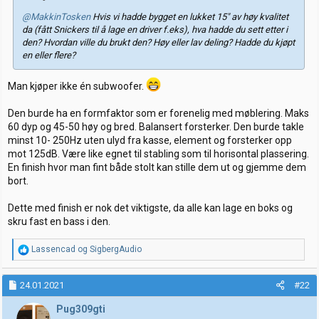
@MakkinTosken
Hvis vi hadde bygget en lukket 15" av høy kvalitet
da (fått Snickers til å lage en driver f.eks), hva hadde du sett etter i
den? Hvordan ville du brukt den? Høy eller lav deling? Hadde du kjøpt
en eller flere?
Man kjøper ikke én subwoofer.
Den burde ha en formfaktor som er forenelig med møblering. Maks
60 dyp og 45-50 høy og bred. Balansert forsterker. Den burde takle
minst 10- 250Hz uten ulyd fra kasse, element og forsterker opp
mot 125dB. Være like egnet til stabling som til horisontal plassering.
En finish hvor man fint både stolt kan stille dem ut og gjemme dem
bort.
Dette med finish er nok det viktigste, da alle kan lage en boks og
skru fast en bass i den.
R
Lassencad
og
SigbergAudio
e
a
k
24.01.2021
#22
s
j
Pug309gti
o