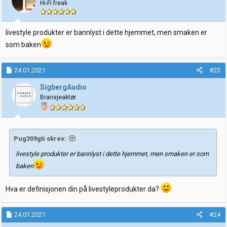
Hi-Fi freak
n
e
r
:
livestyle produkter er bannlyst i dette hjemmet, men smaken er
som baken
24.01.2021
#23
SigbergAudio
Bransjeaktør
Pug309gti skrev:
livestyle produkter er bannlyst i dette hjemmet, men smaken er som
baken
Hva er definisjonen din på livestyleprodukter da?
24.01.2021
#24