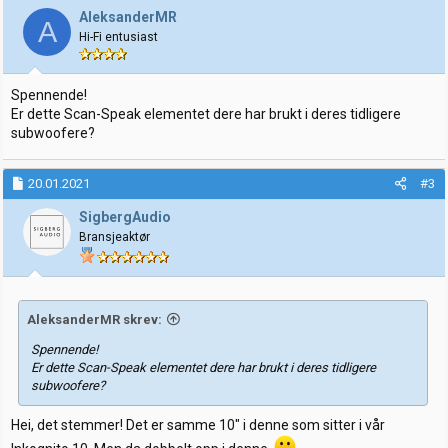
j
AleksanderMR
A
o
Hi-Fi entusiast
n
e
r
:
Spennende!
Er dette Scan-Speak elementet dere har brukt i deres tidligere
subwoofere?
20.01.2021
#3
SigbergAudio
Bransjeaktør
AleksanderMR skrev:
Spennende!
Er dette Scan-Speak elementet dere har brukt i deres tidligere
subwoofere?
Hei, det stemmer! Det er samme 10" i denne som sitter i vår