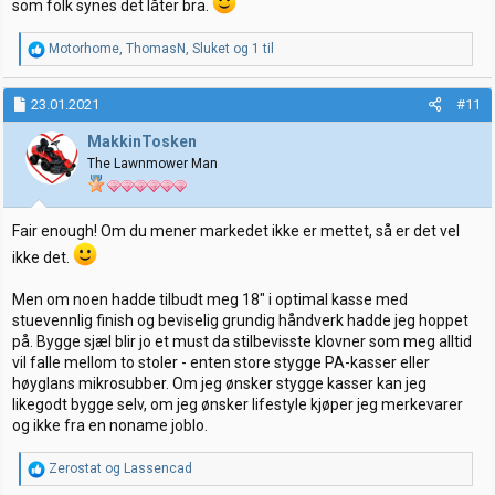
som folk synes det låter bra.
R
Motorhome
,
ThomasN
,
Sluket
og 1 til
e
a
k
23.01.2021
#11
s
j
MakkinTosken
o
The Lawnmower Man
n
e
r
:
Fair enough! Om du mener markedet ikke er mettet, så er det vel
ikke det.
Men om noen hadde tilbudt meg 18" i optimal kasse med
stuevennlig finish og beviselig grundig håndverk hadde jeg hoppet
på. Bygge sjæl blir jo et must da stilbevisste klovner som meg alltid
vil falle mellom to stoler - enten store stygge PA-kasser eller
høyglans mikrosubber. Om jeg ønsker stygge kasser kan jeg
likegodt bygge selv, om jeg ønsker lifestyle kjøper jeg merkevarer
og ikke fra en noname joblo.
R
Zerostat
og
Lassencad
e