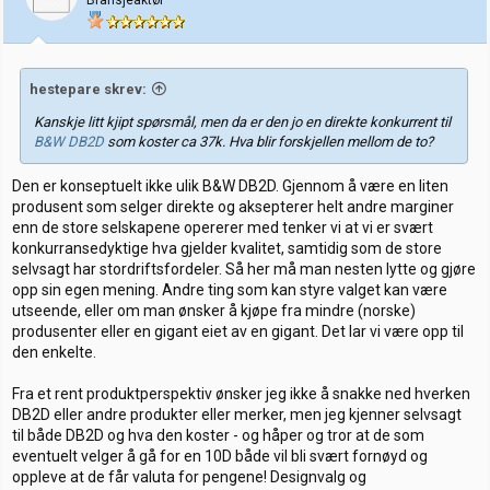
hestepare skrev:
Kanskje litt kjipt spørsmål, men da er den jo en direkte konkurrent til
B&W DB2D
som koster ca 37k. Hva blir forskjellen mellom de to?
Den er konseptuelt ikke ulik B&W DB2D. Gjennom å være en liten
produsent som selger direkte og aksepterer helt andre marginer
enn de store selskapene opererer med tenker vi at vi er svært
konkurransedyktige hva gjelder kvalitet, samtidig som de store
selvsagt har stordriftsfordeler. Så her må man nesten lytte og gjøre
opp sin egen mening. Andre ting som kan styre valget kan være
utseende, eller om man ønsker å kjøpe fra mindre (norske)
produsenter eller en gigant eiet av en gigant. Det lar vi være opp til
den enkelte.
Fra et rent produktperspektiv ønsker jeg ikke å snakke ned hverken
DB2D eller andre produkter eller merker, men jeg kjenner selvsagt
til både DB2D og hva den koster - og håper og tror at de som
eventuelt velger å gå for en 10D både vil bli svært fornøyd og
oppleve at de får valuta for pengene! Designvalg og