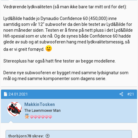
r
:
Vedrørende lydkvaliteten (så man ikke bare tar mitt ord for det):
Lyd&Bilde hadde jo Dynaudio Confidence 60 (450,000) inne
samtidig som vår 12" subwoofer da den ble testet av Lyd&Bilde for
noen måneder siden. Testen er å finne på nett pluss i det Lyd&Bilde
Hifi-spesial som er ute nå. Og de synes både Confidence 60 hadde
glede av sub og at subwooferen hang med lydkvalitetsmessig, så
da er vi greit fornøyd.
Stereopluss har også hatt fine tester av begge modellene.
Denne nye subwooferen er bygget med samme lydsignatur som
mål og med samme komponenter som dagens serie.
24.01.2021
#21
MakkinTosken
The Lawnmower Man
thorbjorn78 skrev: