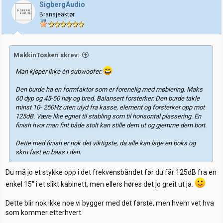
SigbergAudio
Bransjeaktør
MakkinTosken skrev:
Man kjøper ikke én subwoofer.
Den burde ha en formfaktor som er forenelig med møblering. Maks
60 dyp og 45-50 høy og bred. Balansert forsterker. Den burde takle
minst 10- 250Hz uten ulyd fra kasse, element og forsterker opp mot
125dB. Være like egnet til stabling som til horisontal plassering. En
finish hvor man fint både stolt kan stille dem ut og gjemme dem bort.
Dette med finish er nok det viktigste, da alle kan lage en boks og
skru fast en bass i den.
Du må jo et stykke opp i det frekvensbåndet før du får 125dB fra en
enkel 15" i et slikt kabinett, men ellers høres det jo greit ut ja.
Dette blir nok ikke noe vi bygger med det første, men hvem vet hva
som kommer etterhvert.