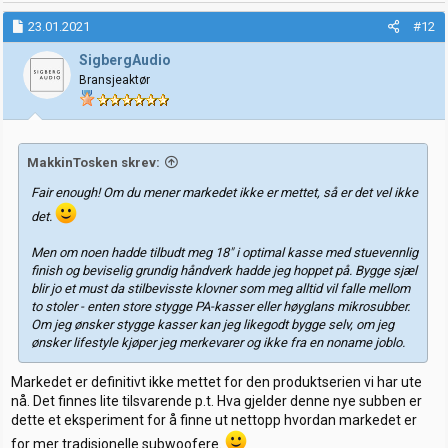
a
k
23.01.2021
#12
s
j
SigbergAudio
o
Bransjeaktør
n
e
r
:
MakkinTosken skrev:
Fair enough! Om du mener markedet ikke er mettet, så er det vel ikke
det.
Men om noen hadde tilbudt meg 18" i optimal kasse med stuevennlig
finish og beviselig grundig håndverk hadde jeg hoppet på. Bygge sjæl
blir jo et must da stilbevisste klovner som meg alltid vil falle mellom
to stoler - enten store stygge PA-kasser eller høyglans mikrosubber.
Om jeg ønsker stygge kasser kan jeg likegodt bygge selv, om jeg
ønsker lifestyle kjøper jeg merkevarer og ikke fra en noname joblo.
Markedet er definitivt ikke mettet for den produktserien vi har ute
nå. Det finnes lite tilsvarende p.t. Hva gjelder denne nye subben er
dette et eksperiment for å finne ut nettopp hvordan markedet er
for mer tradisjonelle subwoofere.