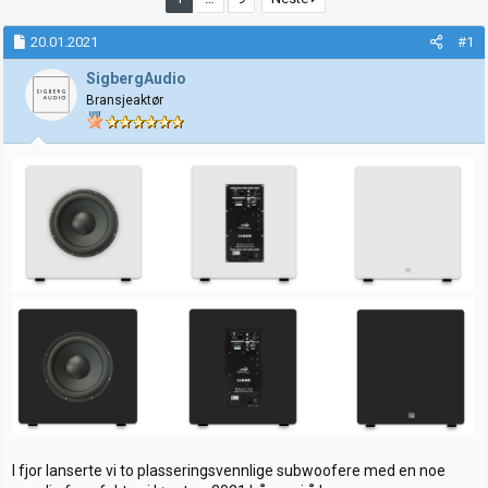
t
d
a
a
20.01.2021
#1
r
t
t
o
SigbergAudio
e
Bransjeaktør
r
I fjor lanserte vi to plasseringsvennlige subwoofere med en noe