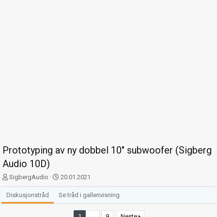
Prototyping av ny dobbel 10" subwoofer (Sigberg
Audio 10D)
T
S
SigbergAudio
20.01.2021
r
t
å
a
Diskusjonstråd
Se tråd i gallerivisning
d
r
s
t
1
…
9
Neste