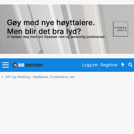
Logg inn
Registrer
DIY og Utvikling - høyttalere, forsterkere, etc.