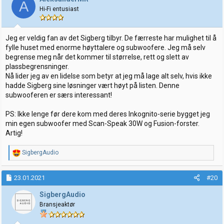
A
o
Hi-Fi entusiast
n
e
r
:
Jeg er veldig fan av det Sigberg tilbyr. De færreste har mulighet til å
fylle huset med enorme høyttalere og subwoofere. Jeg må selv
begrense meg når det kommer til størrelse, rett og slett av
plassbegrensninger.
Nå lider jeg av en lidelse som betyr at jeg må lage alt selv, hvis ikke
hadde Sigberg sine løsninger vært høyt på listen. Denne
subwooferen er særs interessant!
PS: Ikke lenge før dere kom med deres Inkognito-serie bygget jeg
min egen subwoofer med Scan-Speak 30W og Fusion-forster.
Artig!
R
SigbergAudio
e
a
k
23.01.2021
#20
s
j
SigbergAudio
o
Bransjeaktør
n
e