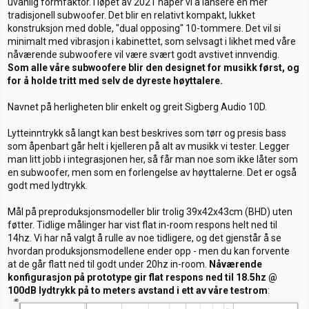
uvanlig formfaktor. i løpet av 2021 håper vi å lansere en mer
tradisjonell subwoofer. Det blir en relativt kompakt, lukket
konstruksjon med doble, "dual opposing" 10-tommere. Det vil si
minimalt med vibrasjon i kabinettet, som selvsagt i likhet med våre
nåværende subwoofere vil være svært godt avstivet innvendig.
Som alle våre subwoofere blir den designet for musikk først, og
for å holde tritt med selv de dyreste høyttalere.
Navnet på herligheten blir enkelt og greit Sigberg Audio 10D.
Lytteinntrykk så langt kan best beskrives som tørr og presis bass
som åpenbart går helt i kjelleren på alt av musikk vi tester. Legger
man litt jobb i integrasjonen her, så får man noe som ikke låter som
en subwoofer, men som en forlengelse av høyttalerne. Det er også
godt med lydtrykk.
Mål på preproduksjonsmodeller blir trolig 39x42x43cm (BHD) uten
føtter. Tidlige målinger har vist flat in-room respons helt ned til
14hz. Vi har nå valgt å rulle av noe tidligere, og det gjenstår å se
hvordan produksjonsmodellene ender opp - men du kan forvente
at de går flatt ned til godt under 20hz in-room.
Nåværende
konfigurasjon på prototype gir flat respons ned til 18.5hz @
100dB lydtrykk på to meters avstand i ett av våre testrom
: