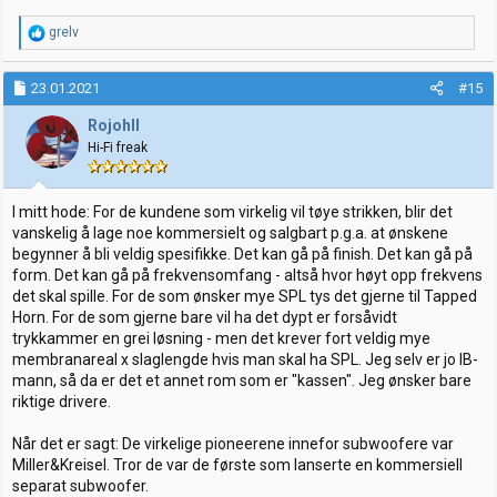
R
grelv
e
a
k
23.01.2021
#15
s
j
RojohII
o
Hi-Fi freak
n
e
r
:
I mitt hode: For de kundene som virkelig vil tøye strikken, blir det
vanskelig å lage noe kommersielt og salgbart p.g.a. at ønskene
begynner å bli veldig spesifikke. Det kan gå på finish. Det kan gå på
form. Det kan gå på frekvensomfang - altså hvor høyt opp frekvens
det skal spille. For de som ønsker mye SPL tys det gjerne til Tapped
Horn. For de som gjerne bare vil ha det dypt er forsåvidt
trykkammer en grei løsning - men det krever fort veldig mye
membranareal x slaglengde hvis man skal ha SPL. Jeg selv er jo IB-
mann, så da er det et annet rom som er "kassen". Jeg ønsker bare
riktige drivere.
Når det er sagt: De virkelige pioneerene innefor subwoofere var
Miller&Kreisel. Tror de var de første som lanserte en kommersiell
separat subwoofer.