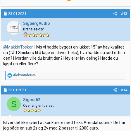
23.01.2021
#13
SigbergAudio
Bransjeaktør
@MakkinTosken
Hvis vi hadde bygget en lukket 15" av høy kvalitet
da (fått Snickers til å lage en driver f.eks), hva hadde du sett etter i
den? Hvordan ville du brukt den? Høy eller lav deling? Hadde du
kjøpt en eller flere?
R
AleksanderMR
e
a
k
23.01.2021
#14
s
j
Sigma62
S
o
Overivrig entusiast
n
e
r
:
Bliver det kke svært at konkurere med f.eks Arendal sound? De har
jeg både en sub 2s og 2v med 2 basser til 2000 euro.