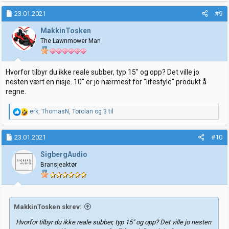
a
k
23.01.2021
#9
s
j
MakkinTosken
o
The Lawnmower Man
n
e
r
:
Hvorfor tilbyr du ikke reale subber, typ 15" og opp? Det ville jo
nesten vært en nisje. 10" er jo nærmest for "lifestyle" produkt å
regne.
R
erk
,
ThomasN
,
Torolan
og 3 til
e
a
k
23.01.2021
#10
s
j
SigbergAudio
o
Bransjeaktør
n
e
r
:
MakkinTosken skrev:
Hvorfor tilbyr du ikke reale subber, typ 15" og opp? Det ville jo nesten