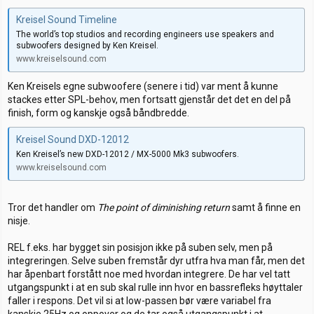
Kreisel Sound Timeline
The world’s top studios and recording engineers use speakers and
subwoofers designed by Ken Kreisel.
www.kreiselsound.com
Ken Kreisels egne subwoofere (senere i tid) var ment å kunne
stackes etter SPL-behov, men fortsatt gjenstår det det en del på
finish, form og kanskje også båndbredde.
Kreisel Sound DXD-12012
Ken Kreisel’s new DXD-12012 / MX-5000 Mk3 subwoofers.
www.kreiselsound.com
Tror det handler om
The point of diminishing return
samt å finne en
nisje.
REL f.eks. har bygget sin posisjon ikke på suben selv, men på
integreringen. Selve suben fremstår dyr utfra hva man får, men det
har åpenbart forstått noe med hvordan integrere. De har vel tatt
utgangspunkt i at en sub skal rulle inn hvor en bassrefleks høyttaler
faller i respons. Det vil si at low-passen bør være variabel fra