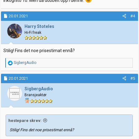
Inkognito 10. Men da dobbelt opp i denne.
20.01.2021
#4
Harry Stoteles
Hi-Fi freak
Stilig! Fins det noe prisestimat ennå?
R
SigbergAudio
e
a
k
20.01.2021
#5
s
j
SigbergAudio
o
Bransjeaktør
n
e
r
:
hestepare skrev:
Stilig! Fins det noe prisestimat ennå?