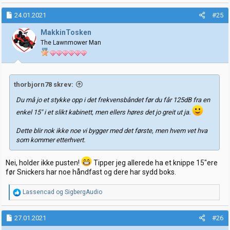
24.01.2021
#25
MakkinTosken
The Lawnmower Man
thorbjorn78 skrev:
Du må jo et stykke opp i det frekvensbåndet før du får 125dB fra en
enkel 15" i et slikt kabinett, men ellers høres det jo greit ut ja.
Dette blir nok ikke noe vi bygger med det første, men hvem vet hva
som kommer etterhvert.
Nei, holder ikke pusten!
Tipper jeg allerede ha et knippe 15"ere
før Snickers har noe håndfast og dere har sydd boks.
R
Lassencad
og
SigbergAudio
e
a
k
27.01.2021
#26
s