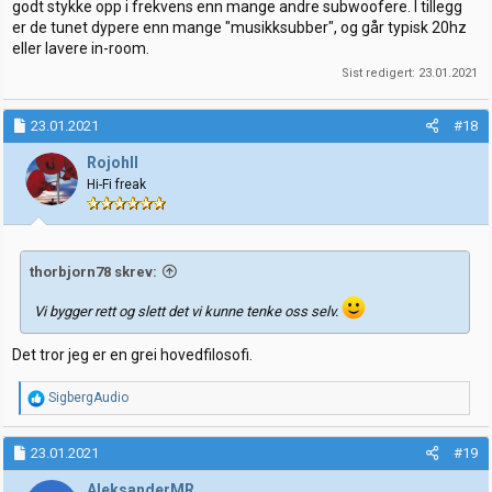
godt stykke opp i frekvens enn mange andre subwoofere. I tillegg
er de tunet dypere enn mange "musikksubber", og går typisk 20hz
eller lavere in-room.
Sist redigert:
23.01.2021
23.01.2021
#18
RojohII
Hi-Fi freak
thorbjorn78 skrev:
Vi bygger rett og slett det vi kunne tenke oss selv.
Det tror jeg er en grei hovedfilosofi.
R
SigbergAudio
e
a
k
23.01.2021
#19
s
j
AleksanderMR