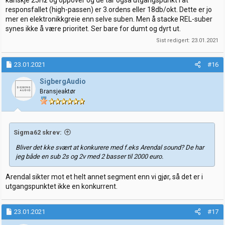
kanskje 25Hz og oppover og de tar også utgangspunkt i at
responsfallet (high-passen) er 3.ordens eller 18db/okt. Dette er jo
mer en elektronikkgreie enn selve suben. Men å stacke REL-suber
synes ikke å være prioritet. Ser bare for dumt og dyrt ut.
Sist redigert:
23.01.2021
23.01.2021
#16
SigbergAudio
Bransjeaktør
Sigma62 skrev:
Bliver det kke svært at konkurere med f.eks Arendal sound? De har
jeg både en sub 2s og 2v med 2 basser til 2000 euro.
Arendal sikter mot et helt annet segment enn vi gjør, så det er i
utgangspunktet ikke en konkurrent.
23.01.2021
#17