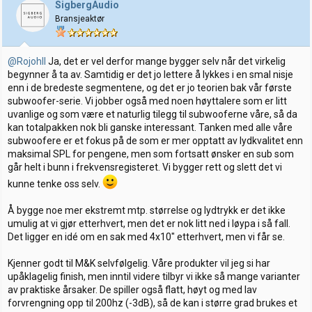
SigbergAudio
Bransjeaktør
@RojohII
Ja, det er vel derfor mange bygger selv når det virkelig
begynner å ta av. Samtidig er det jo lettere å lykkes i en smal nisje
enn i de bredeste segmentene, og det er jo teorien bak vår første
subwoofer-serie. Vi jobber også med noen høyttalere som er litt
uvanlige og som være et naturlig tilegg til subwooferne våre, så da
kan totalpakken nok bli ganske interessant. Tanken med alle våre
subwoofere er et fokus på de som er mer opptatt av lydkvalitet enn
maksimal SPL for pengene, men som fortsatt ønsker en sub som
går helt i bunn i frekvensregisteret. Vi bygger rett og slett det vi
kunne tenke oss selv.
Å bygge noe mer ekstremt mtp. størrelse og lydtrykk er det ikke
umulig at vi gjør etterhvert, men det er nok litt ned i løypa i så fall.
Det ligger en idé om en sak med 4x10" etterhvert, men vi får se.
Kjenner godt til M&K selvfølgelig. Våre produkter vil jeg si har
upåklagelig finish, men inntil videre tilbyr vi ikke så mange varianter
av praktiske årsaker. De spiller også flatt, høyt og med lav
forvrengning opp til 200hz (-3dB), så de kan i større grad brukes et