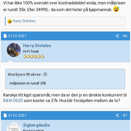
Vi har ikke 100% oversikt over kostnadsbildet enda, men målprisen
er rundt 35k. Eller 34990,- da som det heter på kjøpmannsk.
R
Harry Stoteles
e
a
k
21.01.2021
#6
s
j
Harry Stoteles
o
Hi-Fi freak
n
e
r
:
thorbjorn78 skrev:
målprisen er rundt 35k
Kanskje litt kjipt spørsmål, men da er den jo en direkte konkurrent til
B&W DB2D
som koster ca 37k. Hva blir forskjellen mellom de to?
21.01.2021
#7
SigbergAudio
Bransjeaktør