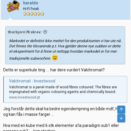
j
haraldo
o
Hi-Fi freak
n
e
r
:
thorbjorn78 skrev:
Markedet er definitivt ikke mettet for den produktserien vi har ute nå.
Det finnes lite tilsvarende p.t. Hva gjelder denne nye subben er dette
et eksperiment for å finne ut nettopp hvordan markedet er for mer
tradisjonelle subwoofere.
Dette er superkule ting .... har dere vurdert Valchromat?
Valchromat - Investwood
Valchromat is a panel made of wood fibres coloured. The fibres are
impregnated with organic colouring agents and chemically bound.
www.investwood.pt
Jeg forstår dette skal ha bedre egendempning en både mdf, hdf
Top
og kan fås i masse farger ...
Bunn
Hva med en kube med 6 stk elementer a'la paradigm sub1 eller
persona sub? .... kan stackes