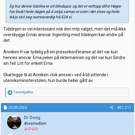
Eg trur denne tidslina er eit blindspor, og det er nettopp difor Høgre
har brukt heile dagen på å setja saman ei som i det store og heile
ikkje skil seg nemneverdig frå E24 si.
Tidslinjen er vel interessant nok den mtp valget, men det må ikke
overskygge Ernas ansvar. Ingenting med tidslinjen kan endre på
det.
Anniken H var tydelig på sin pressekonferanse at det var kun
hennes ansvar. Erna peker på ektemannen og det var kun Sindre
sin feil. Litt for enkelt Erna.
Skal legge til at Anniken «tok ansvar» ved å bli sittende i
utenriksministerstolen, hun burde heller gått av.
R
Tweedjakke
e
a
k
20.09.2023
#21.211
s
j
Dr Dong
o
Æresmedlem
n
e