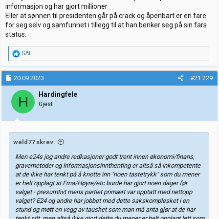
informasjon og har gjort millioner
Eller at sønnen til presidenten går på crack og åpenbart er en fare
for seg selv og samfunnet i tillegg til at han beriker seg på sin fars
status.
R
SAL
e
a
k
20.09.2023
#21.229
s
j
Hardingfele
H
o
Gjest
n
e
r
:
weld77 skrev:
Men e24s jog andre redkasjoner godt trent innen økonomi/finans,
gravemetoder og informasjonsinnthenting er altså så inkompetente
at de ikke har tenkt på å knotte inn "noen tastetrykk" som du mener
er helt opplagt at Erna/Høyre/etc burde har gjort noen dager før
valget - presumtivt mens partiet primært var opptatt med nettopp
valget? E24 og andre har jobbet med dette sakskomplesket i en
stund og møtt en vegg av taushet som man må anta gjør at de har
tenkt sitt, men altså ikke gjort dette du mener er helt opplagt,lett som