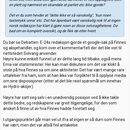
en plett og nærmest en skandale at partiet etc ikke gjorde?
Det er du som hevder at "dette ikke er så vanskelig", "kun noen
tastetrykk unna" etc. Det har åpenbart vært vanskelig nok til at ingen
norsk redaksjon har klart å gjøre noen av disse selvsagthetene. De
bad om en komplett oversikt, og de fikk de etter hvert.
Du bør se Debatten. E-24s redaksjon gjorde et google-søk på Finnes
og aksjehandler, og kom over et kommentarfelt der det ble vist til
nettstedet Solvang anvender.
Høyre kunne enkelt funnet ut av dette lang tid tilbake, også mens
Erna var statsminister. Her kan man diskutere om det var klokt å
stole på hva Finnes sa om sine aktiviteter. Det har vært mange rare
uttalelser fra ham, som at han ikke var forpliktet til å opplyse media
om sine disposisjoner (etter at det ble reist spørsmål om innehav
av Hydro-aksjer).
Høyre har satt seg selv i en unødvendig posisjon ved å ikke takle
dette bedre, og redskapene var greit tilgjengelige, for den som
ønsket å finne ut av hva Finnes hadde foretatt seg.
I utgangspunktet går man vel ut ifra at ingen er så dum som Finnes
har vært, men det var altså feil antakelse.