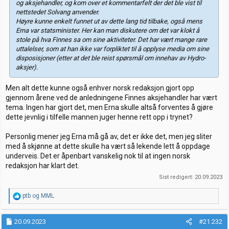
og aksjehandler, og kom over et kommentarfelt der det ble vist til
nettstedet Solvang anvender.
Høyre kunne enkelt funnet ut av dette lang tid tilbake, også mens
Erna var statsminister. Her kan man diskutere om det var klokt å
stole på hva Finnes sa om sine aktiviteter. Det har vært mange rare
uttalelser, som at han ikke var forpliktet til å opplyse media om sine
disposisjoner (etter at det ble reist spørsmål om innehav av Hydro-
aksjer).
Men alt dette kunne også enhver norsk redaksjon gjort opp
gjennom årene ved de anledningene Finnes aksjehandler har vært
tema. Ingen har gjort det, men Erna skulle altså forventes å gjøre
dette jevnlig i tilfelle mannen juger henne rett opp i trynet?
Personlig mener jeg Erna må gå av, det er ikke det, men jeg sliter
med å skjønne at dette skulle ha vært så lekende lett å oppdage
underveis. Det er åpenbart vanskelig nok til at ingen norsk
redaksjon har klart det.
Sist redigert:
20.09.2023
R
ptb
og
MML
e
a
k
20.09.2023
#21.232
s