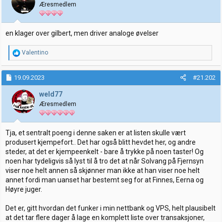
Æresmedlem
r
en klager over gilbert, men driver analoge øvelser
R
Valentino
e
a
k
19.09.2023
#21.202
s
j
weld77
o
Æresmedlem
n
e
r
:
Tja, et sentralt poeng i denne saken er at listen skulle vært
produsert kjempefort.. Det har også blitt hevdet her, og andre
steder, at det er kjempeenkelt - bare å trykke på noen taster! Og
noen har tydeligvis så lyst til å tro det at når Solvang på Fjernsyn
viser noe helt annen så skjønner man ikke at han viser noe helt
annet fordi man uanset har bestemt seg for at Finnes, Eerna og
Høyre juger.
Det er, gitt hvordan det funker i min nettbank og VPS, helt plausibelt
at det tar flere dager å lage en komplett liste over transaksjoner,