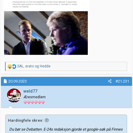
R
SAL
,
erato
og
Hedde
e
a
k
20.09.2023
#21.231
s
j
weld77
o
Æresmedlem
n
e
r
:
Hardingfele skrev:
Du bør se Debatten. E-24s redaksjon gjorde et google-søk på Finnes