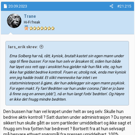
20.09.2023
#21.215
Trane
Hi-Fi freak
lars_erik skrev:
Erna Solberg har nå, rått, kynisk, brutalt kastet sin egen mann under
opp til flere busser. For noe hun selv er årsaken til, siden hun både
har løyet oss rett opp i ansiktet hva gjelder når hun fikk vite, og hun
ikke har giddet bedrive kontroll. Fruen er, utrolig nok, enda mer kynisk
enn jeg hadde trodd. Et slikt menneske har intet i en
statsministerpost å gjøre, der hun ødelegger sin egen mann psykisk.
For egen makt. Fy fan! Bedriten var hun under corona ("det er jo bare
å finne seg en annen jobb"), nå er hun langt forbi 'bedriten'. Og Høyre
er ikke det fnugg mindre bedriten.
Den bussen har han vel krøpet under helt av seg selv. Skulle hun
bedrive aktiv kontroll ? Satt dusten under administrasjon ? Du synes
sikkert hun skulle gått av som partileder umiddelbart og ikke sagt et
fnugg om hva fjotten har bedrevet ? Bortsett fra at hun selvsagt
må besvare ethvert spørsmål fra pressen umiddelbart, 100%