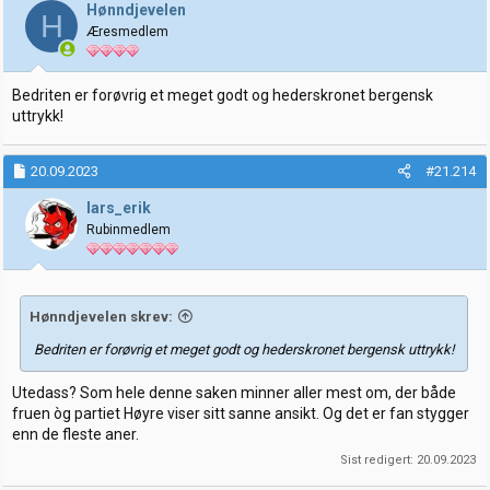
j
Hønndjevelen
H
o
Æresmedlem
n
e
r
:
Bedriten er forøvrig et meget godt og hederskronet bergensk
uttrykk!
20.09.2023
#21.214
lars_erik
Rubinmedlem
Hønndjevelen skrev:
Bedriten er forøvrig et meget godt og hederskronet bergensk uttrykk!
Utedass? Som hele denne saken minner aller mest om, der både
fruen òg partiet Høyre viser sitt sanne ansikt. Og det er fan stygger
enn de fleste aner.
Sist redigert:
20.09.2023