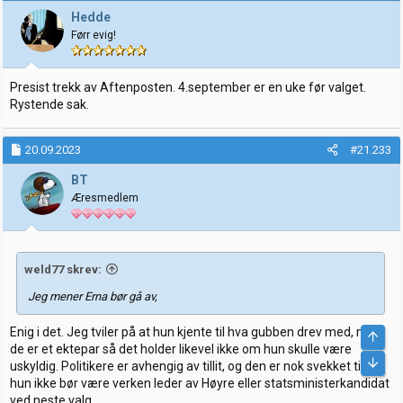
j
Hedde
o
Førr evig!
n
e
r
:
Presist trekk av Aftenposten. 4.september er en uke før valget.
Rystende sak.
20.09.2023
#21.233
BT
Æresmedlem
weld77 skrev:
Jeg mener Erna bør gå av,
Enig i det. Jeg tviler på at hun kjente til hva gubben drev med, men
Top
de er et ektepar så det holder likevel ikke om hun skulle være
Bunn
uskyldig. Politikere er avhengig av tillit, og den er nok svekket til at
hun ikke bør være verken leder av Høyre eller statsministerkandidat
ved neste valg.