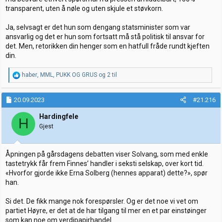
transparent, uten å nøle og uten skjule et støvkorn.
Ja, selvsagt er det hun som dengang statsminister som var
ansvarlig og det er hun som fortsatt må stå politisk til ansvar for
det. Men, retorikken din henger som en hatfull fråde rundt kjeften
din.
R
haber
,
MML
,
PUKK OG GRUS
og 2 til
e
a
k
20.09.2023
#21.216
s
j
Hardingfele
H
o
Gjest
n
e
r
Åpningen på gårsdagens debatten viser Solvang, som med enkle
:
tastetrykk får frem Finnes’ handler i seksti selskap, over kort tid.
«Hvorfor gjorde ikke Erna Solberg (hennes apparat) dette?», spør
han.
Si det. De fikk mange nok forespørsler. Og er det noe vi vet om
partiet Høyre, er det at de har tilgang til mer en et par einstøinger
som kan noe om verdipapirhandel.