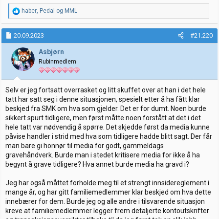
R
haber
,
Pedal
og
MML
e
a
k
20.09.2023
#21.220
s
j
Asbjørn
o
Rubinmedlem
n
e
r
:
Selv er jeg fortsatt overrasket og litt skuffet over at han i det hele
tatt har satt seg i denne situasjonen, spesielt etter å ha fått klar
beskjed fra SMK om hva som gjelder. Det er for dumt. Noen burde
sikkert spurt tidligere, men først måtte noen forstått at det i det
hele tatt var nødvendig å spørre. Det skjedde først da media kunne
påvise handler i strid med hva som tidligere hadde blitt sagt. Der får
man bare gi honnør til media for godt, gammeldags
gravehåndverk. Burde man i stedet kritisere media for ikke å ha
begynt å grave tidligere? Hva annet burde media ha gravd i?
Jeg har også måttet forholde meg til et strengt innsidereglement i
mange år, og har gitt familiemedlemmer klar beskjed om hva dette
innebærer for dem. Burde jeg og alle andre i tilsvarende situasjon
kreve at familiemedlemmer legger frem detaljerte kontoutskrifter