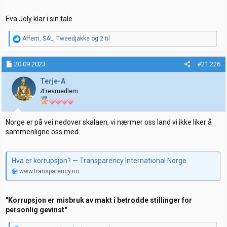
Eva Joly klar i sin tale.
R
Affern
,
SAL
,
Tweedjakke
og 2 til
e
a
k
20.09.2023
#21.226
s
j
Terje-A
o
Æresmedlem
n
e
r
:
Norge er på vei nedover skalaen, vi nærmer oss land vi ikke liker å
sammenligne oss med.
Hva er korrupsjon? — Transparency International Norge
www.transparency.no
"Korrupsjon er misbruk av makt i betrodde stillinger for
personlig gevinst"