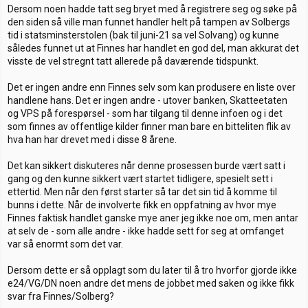
Dersom noen hadde tatt seg bryet med å registrere seg og søke på
den siden så ville man funnet handler helt på tampen av Solbergs
tid i statsminsterstolen (bak til juni-21 sa vel Solvang) og kunne
således funnet ut at Finnes har handlet en god del, man akkurat det
visste de vel stregnt tatt allerede på daværende tidspunkt.
Det er ingen andre enn Finnes selv som kan produsere en liste over
handlene hans. Det er ingen andre - utover banken, Skatteetaten
og VPS på forespørsel - som har tilgang til denne infoen og i det
som finnes av offentlige kilder finner man bare en bitteliten flik av
hva han har drevet med i disse 8 årene.
Det kan sikkert diskuteres når denne prosessen burde vært satt i
gang og den kunne sikkert vært startet tidligere, spesielt sett i
ettertid. Men når den først starter så tar det sin tid å komme til
bunns i dette. Når de involverte fikk en oppfatning av hvor mye
Finnes faktisk handlet ganske mye aner jeg ikke noe om, men antar
at selv de - som alle andre - ikke hadde sett for seg at omfanget
var så enormt som det var.
Dersom dette er så opplagt som du later til å tro hvorfor gjorde ikke
e24/VG/DN noen andre det mens de jobbet med saken og ikke fikk
svar fra Finnes/Solberg?