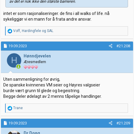
av det er nok ikke den største barrieren.
intet er som rasjonaliseringer. de fins i all walks of life. nå
sykeliggjør vi en mann for å frata andre ansvar.
R
Voff
,
Hardingfele
og
SAL
e
a
k
19.09.2023
#21.208
s
j
Hønndjevelen
H
o
Æresmedlem
n
e
r
:
Uten sammenligning for øvrig,
De spanske kvinnenes VM seier og Høyres valgseier
burde vært grunn til glede og begeistring.
Begge deler ødelagt av 2 menns tåpelige handlinger.
R
Trane
e
a
k
19.09.2023
#21.209
s
j
Dr Dong