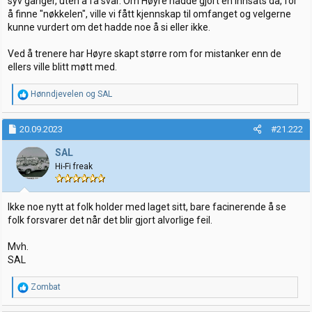
syv ganger, uten å få svar. Om Høyre hadde gjort en innsats da, for
å finne "nøkkelen", ville vi fått kjennskap til omfanget og velgerne
kunne vurdert om det hadde noe å si eller ikke.
Ved å trenere har Høyre skapt større rom for mistanker enn de
ellers ville blitt møtt med.
R
Hønndjevelen
og
SAL
e
a
k
20.09.2023
#21.222
s
j
SAL
o
Hi-Fi freak
n
e
r
:
Ikke noe nytt at folk holder med laget sitt, bare facinerende å se
folk forsvarer det når det blir gjort alvorlige feil.
Mvh.
SAL
R
Zombat
e
a