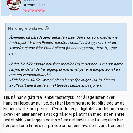
Æresmedlem
Hardingfele skrev:
Åpningen på gårsdagens debatten viser Solvang, som med enkle
tastetrykk får frem Finnes’ handler i seksti selskap, over kort tid.
«Hvorfor gjorde ikke Erna Solberg (hennes apparat) dette?», spør
han.
Si det. De fikk mange nok forespørsler. Og er det noe vi vet om partiet
Høyre, er det at de har tilgang til mer en et par einstøinger som kan
noe om verdipapirhandel.
«Tidslinjen» skulle vært på plass lenge før valget. Og, ja, Finnes
skulle latt ære å sette sin ektefelle i denne situasjonen.
Tja, nå har vi gått fra "enkel tastetrykk" for å lage listen over
handler i løpet av null tid, det har i kommentateriet blitt ledd av at
Finnes måtte inn i permer ("vi andre er jo digitale" var det noen som
skrev i en aller annen avis) og nå er vi på at man med "noen enkle
tastetrykk" kan logge seg inn på en nettside i alle fall jeg aldri har
hørt om for å finne svar på noe annet enn hva som var etterspurt.