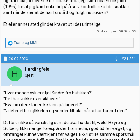
og transaksjonsoversikter tilbake til da jeg først tok en slik jobb
(1996) for at jeg kan bruke tid på å selv kontrollere at de snakker
sant når de sier at de har forstått og fulgt instruksen?
Et eller annet sted glir det kravet ut i det urimelige.
Sist redigert:
20.09.2023
R
Trane
og
MML
e
a
k
20.09.2023
#21.221
s
j
Hardingfele
H
o
Gjest
n
e
r
"Hvor mange sykler stjal Sindre fra butikken?"
:
"Det har vi ikke oversikt over."
"Hva om dere tar en kikk inn på lageret?"
"Vi leter etter nøkkelen og vender tilbake når vi har funnet den."
Dette er ikke så vanskelig som du skal ha det til, weld. Høyre og
Solberg fikk mange forespørsler fra media, i god tid før valget, og
omfanget kunne vært kjent før valget. E-24 stilte samme spørsmål