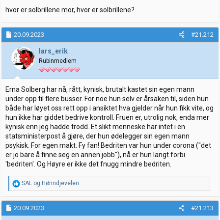
r
:
hvor er solbrillene mor, hvor er solbrillene?
20.09.2023
#21.212
lars_erik
Rubinmedlem
Erna Solberg har nå, rått, kynisk, brutalt kastet sin egen mann
under opp til flere busser. For noe hun selv er årsaken til, siden hun
både har løyet oss rett opp i ansiktet hva gjelder når hun fikk vite, og
hun ikke har giddet bedrive kontroll. Fruen er, utrolig nok, enda mer
kynisk enn jeg hadde trodd. Et slikt menneske har intet i en
statsministerpost å gjøre, der hun ødelegger sin egen mann
psykisk. For egen makt. Fy fan! Bedriten var hun under corona ("det
er jo bare å finne seg en annen jobb"), nå er hun langt forbi
'bedriten'. Og Høyre er ikke det fnugg mindre bedriten.
R
SAL
og
Hønndjevelen
e
a
k
20.09.2023
#21.213
s