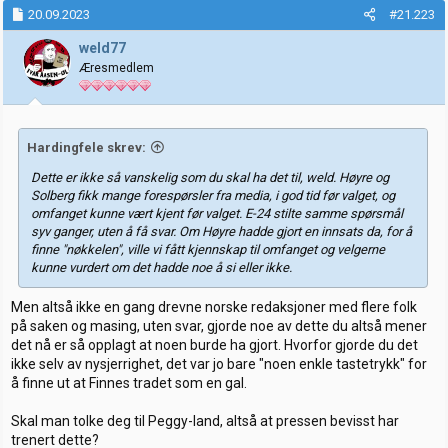
k
20.09.2023
#21.223
s
j
weld77
o
Æresmedlem
n
e
r
:
Hardingfele skrev:
Dette er ikke så vanskelig som du skal ha det til, weld. Høyre og
Solberg fikk mange forespørsler fra media, i god tid før valget, og
omfanget kunne vært kjent før valget. E-24 stilte samme spørsmål
syv ganger, uten å få svar. Om Høyre hadde gjort en innsats da, for å
finne "nøkkelen", ville vi fått kjennskap til omfanget og velgerne
kunne vurdert om det hadde noe å si eller ikke.
Men altså ikke en gang drevne norske redaksjoner med flere folk
på saken og masing, uten svar, gjorde noe av dette du altså mener
det nå er så opplagt at noen burde ha gjort. Hvorfor gjorde du det
ikke selv av nysjerrighet, det var jo bare "noen enkle tastetrykk" for
å finne ut at Finnes tradet som en gal.
Skal man tolke deg til Peggy-land, altså at pressen bevisst har
trenert dette?