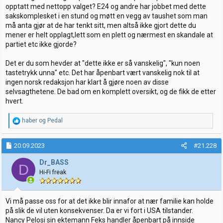
opptatt med nettopp valget? E24 og andre har jobbet med dette
sakskomplesket i en stund og møtt en vegg av taushet som man
må anta gjør at de har tenkt sitt, men altså ikke gjort dette du
mener er helt opplagt,lett som en plett og nærmest en skandale at
partiet etc ikke gjorde?
Det er du som hevder at "dette ikke er så vanskelig", "kun noen
tastetrykk unna" etc. Det har åpenbart vært vanskelig nok til at
ingen norsk redaksjon har klart å gjøre noen av disse
selvsagthetene. De bad om en komplett oversikt, og de fikk de etter
hvert.
R
haber
og
Pedal
e
a
k
20.09.2023
#21.228
s
j
Dr_BASS
D
o
Hi-Fi freak
n
e
r
:
Vi må passe oss for at det ikke blir innafor at nær familie kan holde
på slik de vil uten konsekvenser. Da er vi fort i USA tilstander.
Nancy Pelosi sin ektemann Feks handler åpenbart på innside