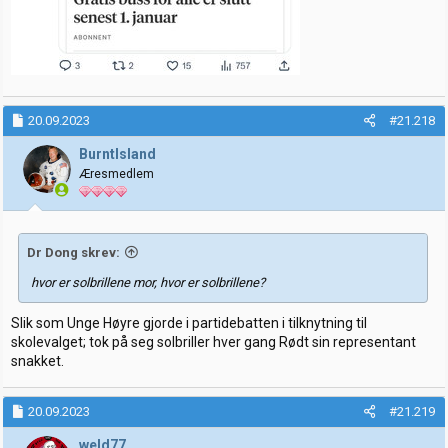
20.09.2023
#21.218
BurntIsland
Æresmedlem
Dr Dong skrev:
hvor er solbrillene mor, hvor er solbrillene?
Slik som Unge Høyre gjorde i partidebatten i tilknytning til
skolevalget; tok på seg solbriller hver gang Rødt sin representant
snakket.
20.09.2023
#21.219
weld77