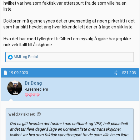
hvilket var hva som faktisk var etterspurt fra de som ville ha en
liste.
Doktoren må gjerne synes det er uvensentlig at noen pirker litt i det
som har blitt hevdet ang hvor lekende lett der er å lage en slik liste.
Hva det har med fyllerøret ti Gilbert om nyvalg å gjøre har jeg ikke
nok vekttalll till å skjønne.
R
MML
og
Pedal
e
a
k
19.09.2023
#21.203
s
j
Dr Dong
o
Æresmedlem
n
e
r
:
weld77 skrev:
Det er, gitt hvordan det funker i min nettbank og VPS, helt plausibelt
at det tar flere dager å lage en komplett liste over transaksjoner,
hvilket var hva som faktisk var etterspurt fra de som ville ha en liste.