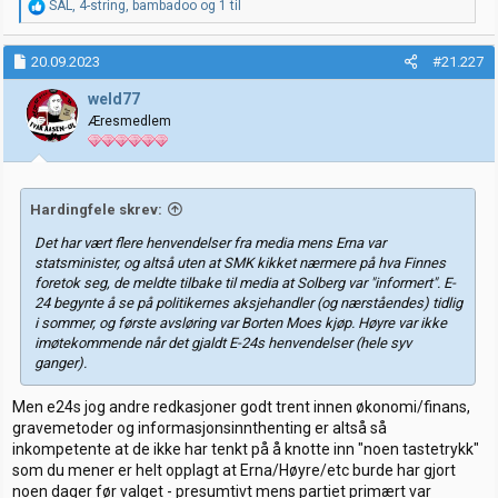
R
SAL
,
4-string
,
bambadoo
og 1 til
e
a
k
20.09.2023
#21.227
s
j
weld77
o
Æresmedlem
n
e
r
:
Hardingfele skrev:
Det har vært flere henvendelser fra media mens Erna var
statsminister, og altså uten at SMK kikket nærmere på hva Finnes
foretok seg, de meldte tilbake til media at Solberg var "informert". E-
24 begynte å se på politikernes aksjehandler (og nærståendes) tidlig
i sommer, og første avsløring var Borten Moes kjøp. Høyre var ikke
imøtekommende når det gjaldt E-24s henvendelser (hele syv
ganger).
Men e24s jog andre redkasjoner godt trent innen økonomi/finans,
gravemetoder og informasjonsinnthenting er altså så
inkompetente at de ikke har tenkt på å knotte inn "noen tastetrykk"
som du mener er helt opplagt at Erna/Høyre/etc burde har gjort
noen dager før valget - presumtivt mens partiet primært var