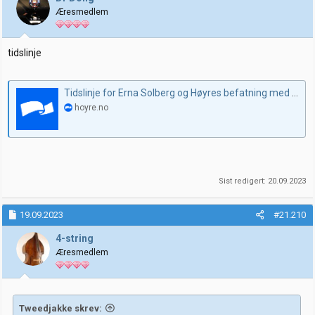
o
Æresmedlem
n
e
r
:
tidslinje
Tidslinje for Erna Solberg og Høyres befatning med saken om Finnes’ aksjehandler
hoyre.no
Sist redigert:
20.09.2023
19.09.2023
#21.210
4-string
Æresmedlem
Tweedjakke skrev: