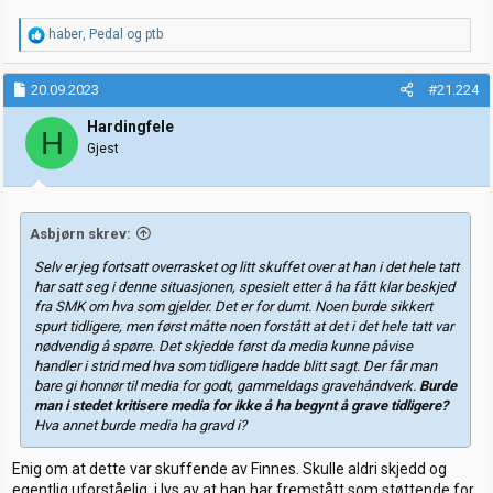
R
haber
,
Pedal
og
ptb
e
a
k
20.09.2023
#21.224
s
j
Hardingfele
H
o
Gjest
n
e
r
:
Asbjørn skrev:
Selv er jeg fortsatt overrasket og litt skuffet over at han i det hele tatt
har satt seg i denne situasjonen, spesielt etter å ha fått klar beskjed
fra SMK om hva som gjelder. Det er for dumt. Noen burde sikkert
spurt tidligere, men først måtte noen forstått at det i det hele tatt var
nødvendig å spørre. Det skjedde først da media kunne påvise
handler i strid med hva som tidligere hadde blitt sagt. Der får man
bare gi honnør til media for godt, gammeldags gravehåndverk.
Burde
man i stedet kritisere media for ikke å ha begynt å grave tidligere?
Hva annet burde media ha gravd i?
Enig om at dette var skuffende av Finnes. Skulle aldri skjedd og
egentlig uforståelig, i lys av at han har fremstått som støttende for