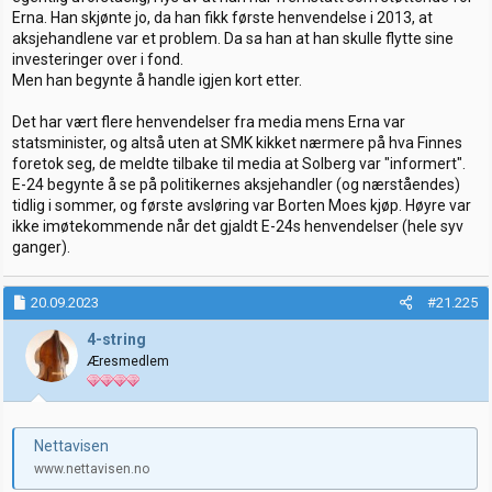
Erna. Han skjønte jo, da han fikk første henvendelse i 2013, at
aksjehandlene var et problem. Da sa han at han skulle flytte sine
investeringer over i fond.
Men han begynte å handle igjen kort etter.
Det har vært flere henvendelser fra media mens Erna var
statsminister, og altså uten at SMK kikket nærmere på hva Finnes
foretok seg, de meldte tilbake til media at Solberg var "informert".
E-24 begynte å se på politikernes aksjehandler (og nærståendes)
tidlig i sommer, og første avsløring var Borten Moes kjøp. Høyre var
ikke imøtekommende når det gjaldt E-24s henvendelser (hele syv
ganger).
20.09.2023
#21.225
4-string
Æresmedlem
Nettavisen
www.nettavisen.no