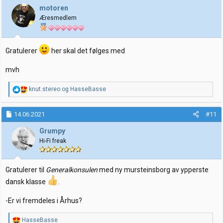
j
motoren
o
Æresmedlem
n
e
r
:
Gratulerer
her skal det følges med
mvh
R
knut.stereo
og
HasseBasse
e
a
k
14.06.2021
#11
s
j
Grumpy
o
Hi-Fi freak
n
e
r
:
Gratulerer til
Generalkonsulen
med ny mursteinsborg av ypperste
dansk klasse
.
-Er vi fremdeles i Århus?
R
HasseBasse