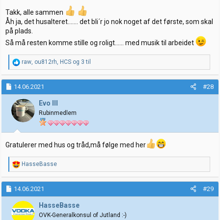
:
Takk, alle sammen
Åh ja, det husalteret....... det bli´r jo nok noget af det første, som skal
på plads.
Så må resten komme stille og roligt...... med musik til arbeidet
R
raw
,
ou812rh
,
HCS
og 3 til
e
a
k
14.06.2021
#28
s
j
Evo III
o
Rubinmedlem
n
e
r
:
Gratulerer med hus og tråd,må følge med her
R
HasseBasse
e
a
k
14.06.2021
#29
s
j
HasseBasse
o
OVK-Generalkonsul of Jutland :-)
n