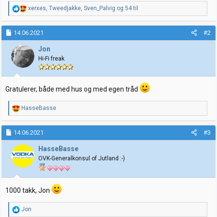
R
xerxes
,
Tweedjakke
,
Sven_Palvig
og 54 til
e
a
k
14.06.2021
#2
s
j
Jon
o
Hi-Fi freak
n
e
r
:
Gratulerer, både med hus og med egen tråd
R
HasseBasse
e
a
k
14.06.2021
#3
s
j
HasseBasse
o
OVK-Generalkonsul of Jutland :-)
n
e
r
:
1000 takk, Jon
R
Jon
e