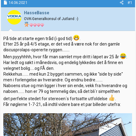
14.06.2021
#1
r
t
t
o
HasseBasse
e
OVK-Generalkonsul of Jutland :-)
r
På tide at starte egen tråd (i god tid)
.
Efter 25 år på 4/5 etage, er det ved å være nok for den gamle
discusprolaps-opererte ryggen........
Men pyyyhhhh, hvor får man samlet mye dritt i løpet av 25 år
.
Har ledt og søkt i månedsvis, og endelig lykkedes det å finne en
velegnet bolig.....og FÅ den.
Rekkehus....... med kun 2 bygget sammen, og ikke "side by side"
men i forlengelse av hverandre. Og endnu bedre........
Naboens stue og min ligger i hver sin ende, vekk fra hverandre og
naboen....... hon er 79 og temmelig døv, så det bli´r simpelthen
det perfekte stedet for stereoen´s fortsatte utfoldelse
.
Får nøglerne 1-7-21, så indtil videre bare et par billeder utefra: