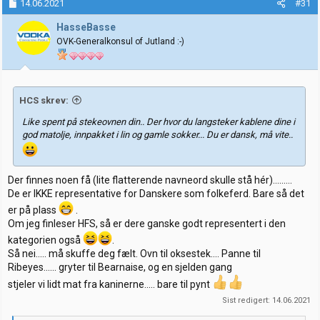
k
14.06.2021
#31
s
j
HasseBasse
o
OVK-Generalkonsul of Jutland :-)
n
e
r
:
HCS skrev:
Like spent på stekeovnen din.. Der hvor du langsteker kablene dine i
god matolje, innpakket i lin og gamle sokker... Du er dansk, må vite..
Der finnes noen få (lite flatterende navneord skulle stå hér).........
De er IKKE representative for Danskere som folkeferd. Bare så det
er på plass
.
Om jeg finleser HFS, så er dere ganske godt representert i den
kategorien også
.
Så nei..... må skuffe deg fælt. Ovn til oksestek.... Panne til
Ribeyes...... gryter til Bearnaise, og en sjelden gang
stjeler vi lidt mat fra kaninerne..... bare til pynt
Sist redigert:
14.06.2021