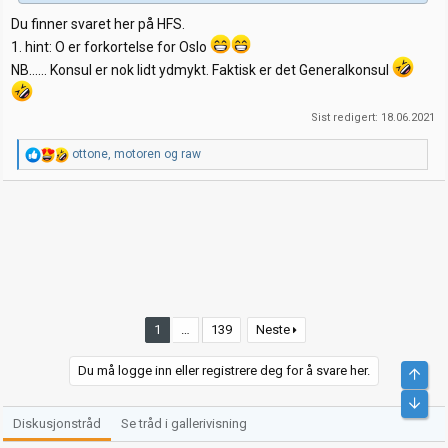
Du finner svaret her på HFS.
1. hint: O er forkortelse for Oslo
NB...... Konsul er nok lidt ydmykt. Faktisk er det Generalkonsul
Sist redigert:
18.06.2021
R
ottone
,
motoren
og
raw
e
a
k
s
j
o
n
e
r
:
1
…
139
Neste
Du må logge inn eller registrere deg for å svare her.
Diskusjonstråd
Se tråd i gallerivisning