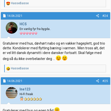
R
HasseBasse
e
a
k
14.06.2021
#24
s
j
HCS
o
En vanlig fyr fra bygda..
n
e
r
:
Gratulerer med hus, døvhørt nabo og en vakker hageplett, god trio
dette. Kondolerer med flytting bæring i varmen.. Men tross alt, det
er vel litt dansk dynamitt i dere dansker fortsatt. Skal følge med
deg så du ikke overbelaster deg ...
R
HasseBasse
e
a
k
14.06.2021
#25
s
j
Ine123
o
Hi-Fi freak
n
e
r
:
Gratulerer med hus og egen tråd