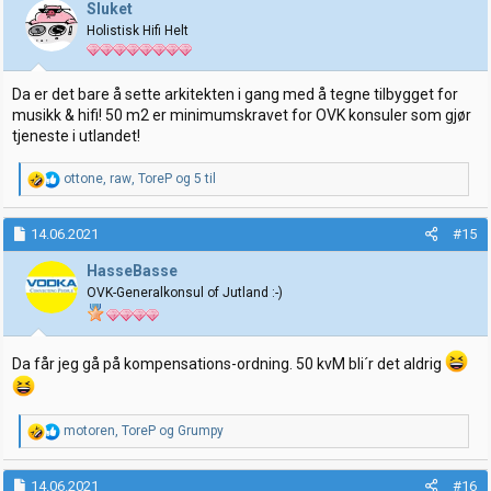
j
Sluket
o
Holistisk Hifi Helt
n
e
r
:
Da er det bare å sette arkitekten i gang med å tegne tilbygget for
musikk & hifi! 50 m2 er minimumskravet for OVK konsuler som gjør
tjeneste i utlandet!
R
ottone
,
raw
,
ToreP
og 5 til
e
a
k
14.06.2021
#15
s
j
HasseBasse
o
OVK-Generalkonsul of Jutland :-)
n
e
r
:
Da får jeg gå på kompensations-ordning. 50 kvM bli´r det aldrig
R
motoren
,
ToreP
og
Grumpy
e
a
k
14.06.2021
#16