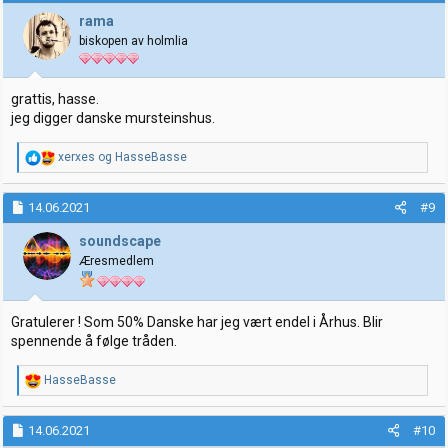
s
j
rama
o
biskopen av holmlia
n
e
r
:
grattis, hasse.
jeg digger danske mursteinshus.
R
xerxes
og
HasseBasse
e
a
k
14.06.2021
#9
s
j
soundscape
o
Æresmedlem
n
e
r
:
Gratulerer ! Som 50% Danske har jeg vært endel i Århus. Blir
spennende å følge tråden.
R
HasseBasse
e
a
k
14.06.2021
#10
s