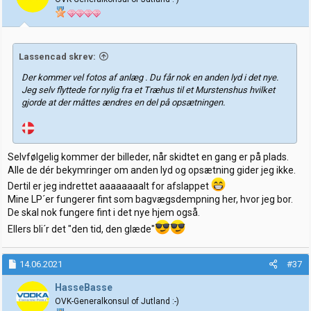
n
e
r
:
Lassencad skrev:
Der kommer vel fotos af anlæg . Du får nok en anden lyd i det nye.
Jeg selv flyttede for nylig fra et Træhus til et Murstenshus hvilket
gjorde at der måttes ændres en del på opsætningen.
Selvfølgelig kommer der billeder, når skidtet en gang er på plads.
Alle de dér bekymringer om anden lyd og opsætning gider jeg ikke.
Dertil er jeg indrettet aaaaaaaalt for afslappet
Mine LP´er fungerer fint som bagvægsdempning her, hvor jeg bor.
De skal nok fungere fint i det nye hjem også.
Ellers bli´r det "den tid, den glæde"
14.06.2021
#37
HasseBasse
OVK-Generalkonsul of Jutland :-)