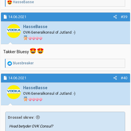
R
HasseBasse
e
a
k
14.06.2021
#39
s
j
HasseBasse
o
OVK-Generalkonsul of Jutland :-)
n
e
r
:
Takker Bluesy
R
bluesbreaker
e
a
k
14.06.2021
#40
s
j
HasseBasse
o
OVK-Generalkonsul of Jutland :-)
n
e
r
:
Drossel skrev:
Hvad betyder OVK Consul?