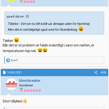
quad skrev:
Tillykke - Det ser nu lidt koldt ud, deroppe uden for Hjortshøj.
Men det er selvfølgeligt også nord for Skanderborg.
Takker
.
Når det er et problem at falde ordentligt i søvn om natten, er
temperaturen høj nok.
R
quad
e
a
k
14.06.2021
#38
s
j
bluesbreaker
o
Hundeeier
n
e
r
:
Stort tillykke!