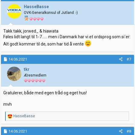
s
j
HasseBasse
o
OVK-Generalkonsul of Jutland :-)
n
e
r
:
Takk takk, jorwed_ & hiawata
Føles lidt langt til 1-7...... men i Danmark har vi et ordsprog som si´er:
Alt godt kommer til de, som har tid å vente
14.06.2021
#7
tkr
Æresmedlem
Gratulerer, både med egen tråd og eget hus!
mvh
R
HasseBasse
e
a
k
14.06.2021
#8