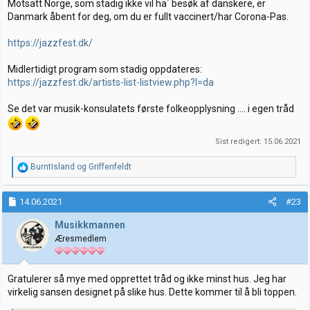
Motsatt Norge, som stadig ikke vil ha´ besøk af danskere, er
Danmark åbent for deg, om du er fullt vaccinert/har Corona-Pas.
https://jazzfest.dk/
Midlertidigt program som stadig oppdateres:
https://jazzfest.dk/artists-list-listview.php?l=da
Se det var musik-konsulatets første folkeopplysning .... i egen tråd
Sist redigert:
15.06.2021
R
BurntIsland
og
Griffenfeldt
e
a
k
14.06.2021
#23
s
j
Musikkmannen
o
Æresmedlem
n
e
r
:
Gratulerer så mye med opprettet tråd og ikke minst hus. Jeg har
virkelig sansen designet på slike hus. Dette kommer til å bli toppen.