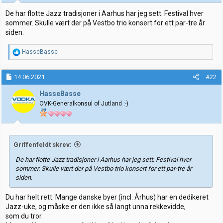
r
:
De har flotte Jazz tradisjoner i Aarhus har jeg sett. Festival hver
sommer. Skulle vært der på Vestbo trio konsert for ett par-tre år
siden.
R
HasseBasse
e
a
k
14.06.2021
#22
s
j
HasseBasse
o
OVK-Generalkonsul of Jutland :-)
n
e
r
:
Griffenfeldt skrev:
De har flotte Jazz tradisjoner i Aarhus har jeg sett. Festival hver
sommer. Skulle vært der på Vestbo trio konsert for ett par-tre år
siden.
Du har helt rett. Mange danske byer (incl. Århus) har en dedikeret
Jazz-uke, og måske er den ikke så langt unna rekkevidde,
som du tror.