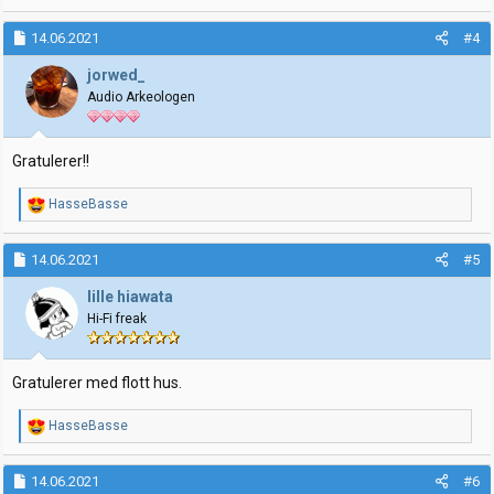
a
k
14.06.2021
#4
s
j
jorwed_
o
Audio Arkeologen
n
e
r
:
Gratulerer!!
R
HasseBasse
e
a
k
14.06.2021
#5
s
j
lille hiawata
o
Hi-Fi freak
n
e
r
:
Gratulerer med flott hus.
R
HasseBasse
e
a
k
14.06.2021
#6