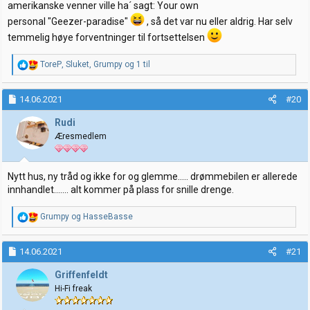
amerikanske venner ville ha´ sagt: Your own
personal "Geezer-paradise"
, så det var nu eller aldrig. Har selv
temmelig høye forventninger til fortsettelsen
R
ToreP
,
Sluket
,
Grumpy
og 1 til
e
a
k
14.06.2021
#20
s
j
Rudi
o
Æresmedlem
n
e
r
:
Nytt hus, ny tråd og ikke for og glemme..... drømmebilen er allerede
innhandlet....... alt kommer på plass for snille drenge.
R
Grumpy
og
HasseBasse
e
a
k
14.06.2021
#21
s
j
Griffenfeldt
o
Hi-Fi freak
n
e