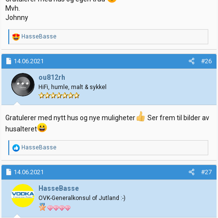
Mvh.
Johnny
R
HasseBasse
e
a
k
14.06.2021
#26
s
j
ou812rh
o
HiFi, humle, malt & sykkel
n
e
r
:
Gratulerer med nytt hus og nye muligheter
Ser frem til bilder av
husalteret
R
HasseBasse
e
a
k
14.06.2021
#27
s
j
HasseBasse
o
OVK-Generalkonsul of Jutland :-)
n
e
r