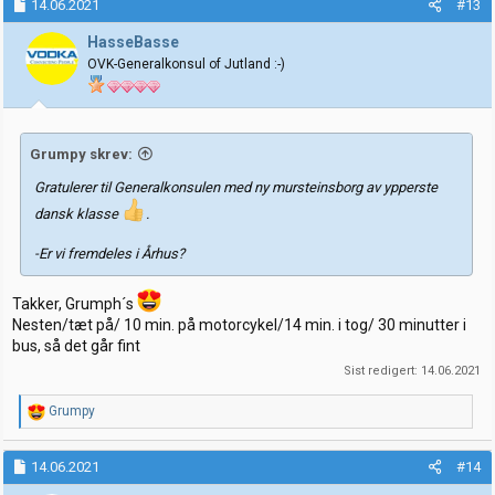
k
14.06.2021
#13
s
j
HasseBasse
o
OVK-Generalkonsul of Jutland :-)
n
e
r
:
Grumpy skrev:
Gratulerer til
Generalkonsulen
med ny mursteinsborg av ypperste
dansk klasse
.
-Er vi fremdeles i Århus?
Takker, Grumph´s
Nesten/tæt på/ 10 min. på motorcykel/14 min. i tog/ 30 minutter i
bus, så det går fint
Sist redigert:
14.06.2021
R
Grumpy
e
a
k
14.06.2021
#14
s