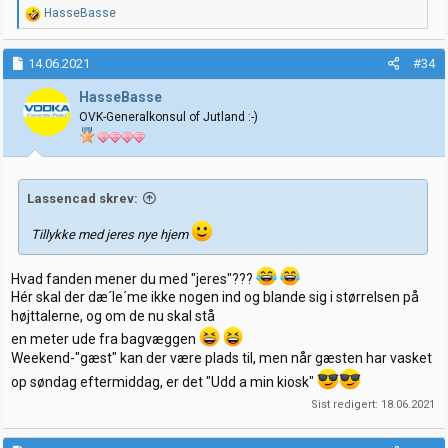
R
HasseBasse
e
a
k
14.06.2021
#34
s
j
HasseBasse
o
OVK-Generalkonsul of Jutland :-)
n
e
r
:
Lassencad skrev:
Tillykke med jeres nye hjem
Hvad fanden mener du med "jeres"???
Hér skal der dæ´le´me ikke nogen ind og blande sig i størrelsen på
højttalerne, og om de nu skal stå
en meter ude fra bagvæggen
Weekend-"gæst" kan der være plads til, men når gæsten har vasket
op søndag eftermiddag, er det "Udd a min kiosk"
Sist redigert:
18.06.2021