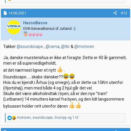
e
a
k
14.06.2021
#12
s
j
HasseBasse
o
OVK-Generalkonsul of Jutland :-)
n
e
r
:
Takker
@soundscape
,
@rama
,
@tkr
&
@motoren
Ja, danske murstenshus er ikke at foragte. Dette er 40 år gammelt,
men er så supervedligeholdt,
at det nærmest ligner et nytt
.
Soundscape..... skabs-dansker??
Hvis du er kjendt i Århus (og omegn), så er dette ca 15Km utenfor
(Hjortshøj), men med både 4 og 2 hjul går det vel.
Skulle det være alkoholindtak i byen, så er den nye "tram"
(Letbanen) 14 minutters kørsel fra byen, og den lidt langsommere
bybussen holder rett utenfor døren
R
motoren
,
soundscape
,
Grumpy
og 1 til
e
a