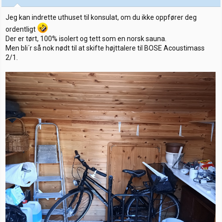
r
:
Jeg kan indrette uthuset til konsulat, om du ikke oppfører deg
ordentligt
Der er tørt, 100% isolert og tett som en norsk sauna.
Men bli´r så nok nødt til at skifte højttalere til BOSE Acoustimass
2/1.