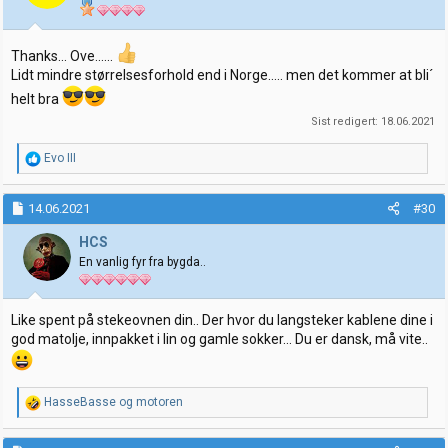
e
r
:
Thanks... Ove......
Lidt mindre størrelsesforhold end i Norge..... men det kommer at bli´
helt bra
Sist redigert:
18.06.2021
R
Evo III
e
a
k
14.06.2021
#30
s
j
HCS
o
En vanlig fyr fra bygda..
n
e
r
:
Like spent på stekeovnen din.. Der hvor du langsteker kablene dine i
god matolje, innpakket i lin og gamle sokker... Du er dansk, må vite..
R
HasseBasse
og
motoren
e
a