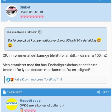
s
j
Sluket
o
Holistisk Hifi Helt
n
e
r
:
HasseBasse skrev:
Da får jeg gå på kompensations-ordning. 50 kvM bli´r det aldrig
OK, innrømmer at det kanskje ble litt for smått... - da sier vi 100 m2!
Men gratulerer med fint hus! Enebolig/rekkehus er det beste
tweaket for lyden dersom man kommer fra en leilighet!!
R
Kalle Klovn
,
motoren
,
ToreP
og 1 til
e
a
k
14.06.2021
#17
s
j
HasseBasse
o
OVK-Generalkonsul of Jutland :-)
n
e