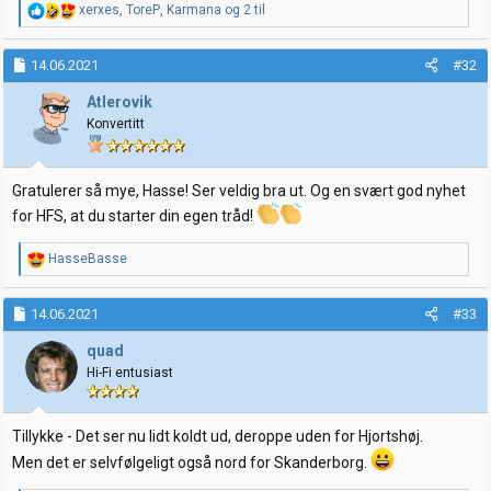
R
xerxes
,
ToreP
,
Karmana
og 2 til
e
a
k
14.06.2021
#32
s
j
Atlerovik
o
Konvertitt
n
e
r
:
Gratulerer så mye, Hasse! Ser veldig bra ut. Og en svært god nyhet
for HFS, at du starter din egen tråd!
R
HasseBasse
e
a
k
14.06.2021
#33
s
j
quad
o
Hi-Fi entusiast
n
e
r
:
Tillykke - Det ser nu lidt koldt ud, deroppe uden for Hjortshøj.
Men det er selvfølgeligt også nord for Skanderborg.