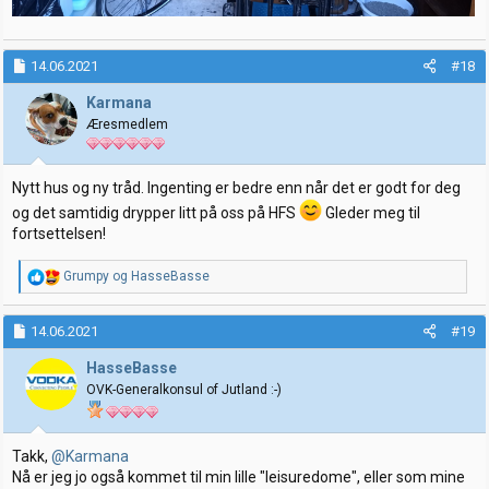
14.06.2021
#18
Karmana
Æresmedlem
Nytt hus og ny tråd. Ingenting er bedre enn når det er godt for deg
og det samtidig drypper litt på oss på HFS
Gleder meg til
fortsettelsen!
R
Grumpy
og
HasseBasse
e
a
k
14.06.2021
#19
s
j
HasseBasse
o
OVK-Generalkonsul of Jutland :-)
n
e
r
:
Takk,
@Karmana
Nå er jeg jo også kommet til min lille "leisuredome", eller som mine