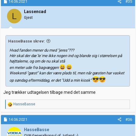
14.06.2021
#35
Lassencad
L
Gjest
HasseBasse skrev:
Hvad fanden mener du med "jeres"???
Hér skal der dæ´le´me ikke nogen ind og blande sig i størrelsen på
højttalerne, og om de nu skal stå
en meter ude fra bagvæggen
Weekend-"gæst" kan der være plads til, men når gæsten har vasket
op søndag eftermiddag, er det "Udd a min kiosk"
Jeg trækker udtagelsen tilbage med det samme
R
HasseBasse
e
a
k
14.06.2021
#36
s
j
HasseBasse
o
OVK-Generalkonsul of Jutland :-)