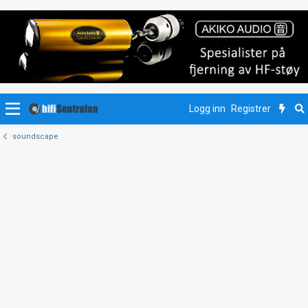
Logg inn
Registrer
soundscape