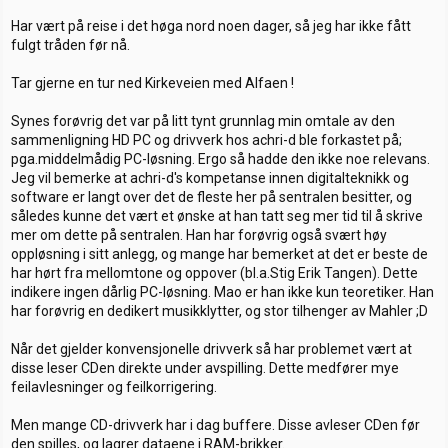
Har vært på reise i det høga nord noen dager, så jeg har ikke fått
fulgt tråden før nå.
Tar gjerne en tur ned Kirkeveien med Alfaen !
Synes forøvrig det var på litt tynt grunnlag min omtale av den
sammenligning HD PC og drivverk hos achri-d ble forkastet på;
pga.middelmådig PC-løsning. Ergo så hadde den ikke noe relevans.
Jeg vil bemerke at achri-d's kompetanse innen digitalteknikk og
software er langt over det de fleste her på sentralen besitter, og
således kunne det vært et ønske at han tatt seg mer tid til å skrive
mer om dette på sentralen. Han har forøvrig også svært høy
oppløsning i sitt anlegg, og mange har bemerket at det er beste de
har hørt fra mellomtone og oppover (bl.a.Stig Erik Tangen). Dette
indikere ingen dårlig PC-løsning. Mao er han ikke kun teoretiker. Han
har forøvrig en dedikert musikklytter, og stor tilhenger av Mahler ;D
Når det gjelder konvensjonelle drivverk så har problemet vært at
disse leser CDen direkte under avspilling. Dette medfører mye
feilavlesninger og feilkorrigering.
Men mange CD-drivverk har i dag buffere. Disse avleser CDen før
den spilles, og lagrer dataene i RAM-brikker.