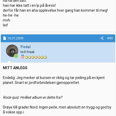
ha ha den satt
han har ikke tatt i en lp på årevis!
derfor får han en aha opplevelse hver gang han kommer til meg!
he-he -he
mvh
leif
16.01.2009
#90
Pedal
Hi-Fi freak
MITT ANLEGG
Endelig. Jeg merker at kursen er riktig og tar peiling på en kjent
planet. Snart er jordforbindelsen gjenopprettet.
Rock-quiz: Hvilket album er dette fra?
Drøye 68 grader Nord. Ingen perle, men absolutt en trygg og god by
å vokse opp i.