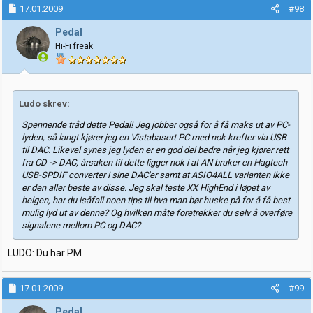
17.01.2009
#98
Pedal
Hi-Fi freak
Ludo skrev:
Spennende tråd dette Pedal! Jeg jobber også for å få maks ut av PC-
lyden, så langt kjører jeg en Vistabasert PC med nok krefter via USB
til DAC. Likevel synes jeg lyden er en god del bedre når jeg kjører rett
fra CD -> DAC, årsaken til dette ligger nok i at AN bruker en Hagtech
USB-SPDIF converter i sine DAC'er samt at ASIO4ALL varianten ikke
er den aller beste av disse. Jeg skal teste XX HighEnd i løpet av
helgen, har du isåfall noen tips til hva man bør huske på for å få best
mulig lyd ut av denne? Og hvilken måte foretrekker du selv å overføre
signalene mellom PC og DAC?
LUDO: Du har PM
17.01.2009
#99
Pedal