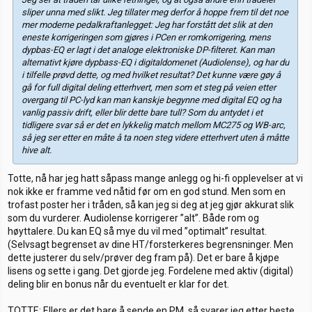
sliper unna med slikt. Jeg tillater meg derfor å hoppe frem til det noe
mer moderne pedalkraftanlegget: Jeg har forstått det slik at den
eneste korrigeringen som gjøres i PCen er romkorrigering, mens
dypbas-EQ er lagt i det analoge elektroniske DP-filteret. Kan man
alternativt kjøre dypbass-EQ i digitaldomenet (Audiolense), og har du
i tilfelle prøvd dette, og med hvilket resultat? Det kunne være gøy å
gå for full digital deling etterhvert, men som et steg på veien etter
overgang til PC-lyd kan man kanskje begynne med digital EQ og ha
vanlig passiv drift, eller blir dette bare tull? Som du antydet i et
tidligere svar så er det en lykkelig match mellom MC275 og WB-arc,
så jeg ser etter en måte å ta noen steg videre etterhvert uten å måtte
hive alt.
Totte, nå har jeg hatt såpass mange anlegg og hi-fi opplevelser at vi
nok ikke er framme ved nåtid før om en god stund. Men som en
trofast poster her i tråden, så kan jeg si deg at jeg gjør akkurat slik
som du vurderer. Audiolense korrigerer ”alt”. Både rom og
høyttalere. Du kan EQ så mye du vil med ”optimalt” resultat.
(Selvsagt begrenset av dine HT/forsterkeres begrensninger. Men
dette justerer du selv/prøver deg fram på). Det er bare å kjøpe
lisens og sette i gang. Det gjorde jeg. Fordelene med aktiv (digital)
deling blir en bonus når du eventuelt er klar for det.
TOTTE: Ellers er det bare å sende en PM, så svarer jeg etter beste