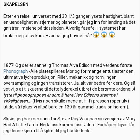
SKAPELSEN
Etter en reise i universet med 33 1/3 ganger lysets hastighet, blant
en uendelighet av stjerner og planeter, går jeg inn for landing så det
gnistrer i meiene på tidssleden. Alvorlig fasefeil i systemet har
brakt meg ut av kurs. Hvor har jeg havnet nå?
1877! Og der er sannelig Thomas Alva Edison med verdens første
Phonograph
-Alle platespilleres Mor og for mange entusiaster den
ultimative lydreproduksjon. Riller, mekanikk og horn. Ingen
oversampling og ingen transistorer. Ja, alt var bedre før dere. Og så
vet vi jo at tilskuerne til dette lydorakel utbrøt de berømte ordene:
Å
lytte til phonographen er som å høre Herr Edisons stemme i
virkeligheten...
(Hvis noen skulle mene at Hi-Fi pressen roper ulv i
utide, så følger vi altså bare en 130 år gammel tradisjon herom).
Skjønt jeg har mer sans for Stevie Ray Vaughan sin versjon av Mary
Had A Little Lamb. Nei la oss komme oss videre. Forhåpentligvis får
jeg denne kjerra til å kjøre dit jeg hadde tenkt: