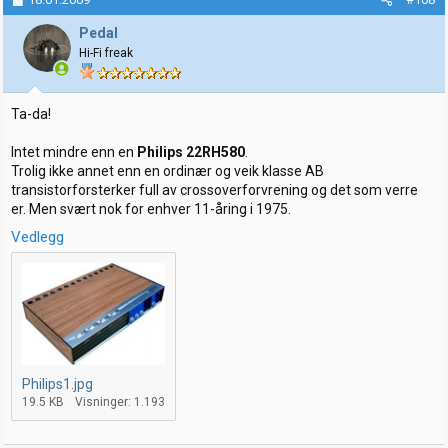
Pedal
Hi-Fi freak
Ta-da!
Intet mindre enn en
Philips 22RH580
.
Trolig ikke annet enn en ordinær og veik klasse AB
transistorforsterker full av crossoverforvrening og det som verre
er. Men svært nok for enhver 11-åring i 1975.
Vedlegg
Philips1.jpg
19.5 KB
Visninger: 1.193