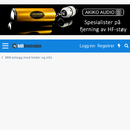
Logg inn
Registrer
Mitt anlegg med bilder og info