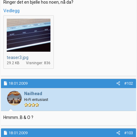
Ringer det en bjelle hos noen, nå da?
Vedlegg
teaser3.jpg
29.2 KB
Visninger: 836
18.01.2009
#102
Nailhead
Hi-Fi entusiast
Hmmm..B & O ?
18.01.2009
#103