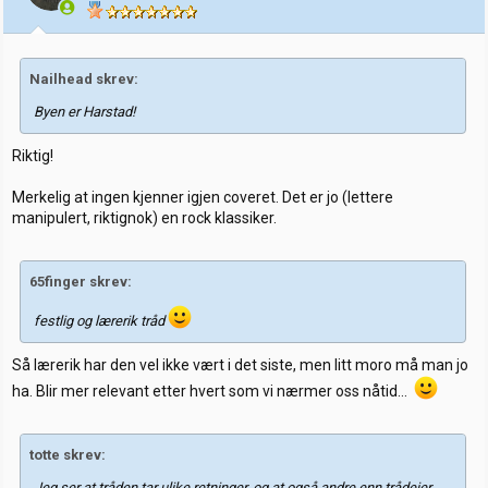
Nailhead skrev:
Byen er Harstad!
Riktig!
Merkelig at ingen kjenner igjen coveret. Det er jo (lettere
manipulert, riktignok) en rock klassiker.
65finger skrev:
festlig og lærerik tråd
Så lærerik har den vel ikke vært i det siste, men litt moro må man jo
ha. Blir mer relevant etter hvert som vi nærmer oss nåtid…
totte skrev:
Jeg ser at tråden tar ulike retninger, og at også andre enn trådeier