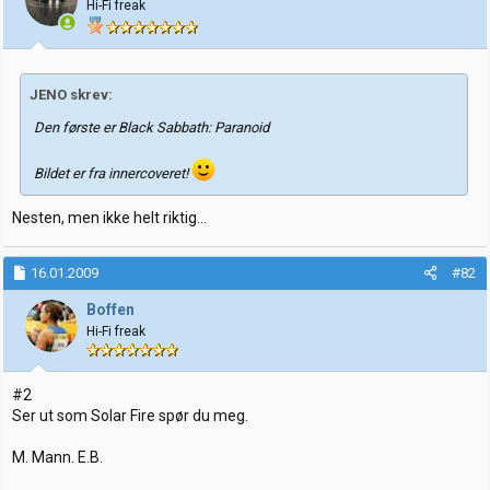
Hi-Fi freak
r
JENO skrev:
Den første er Black Sabbath: Paranoid
Bildet er fra innercoveret!
Nesten, men ikke helt riktig...
16.01.2009
#82
Boffen
Hi-Fi freak
#2
Ser ut som Solar Fire spør du meg.
M. Mann. E.B.