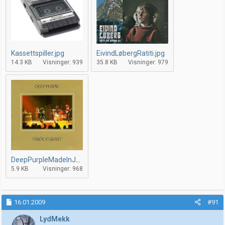
Kassettspiller.jpg
EivindLøbergRatiti.jpg
14.3 KB
Visninger: 939
35.8 KB
Visninger: 979
DeepPurpleMadeInJapan.jpg
5.9 KB
Visninger: 968
16.01.2009
#91
LydMekk