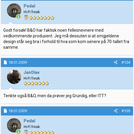
Pedal
Hi-Fi freak
Godt forsøk! B&O har faktisk noen fellesnevnere med
vedkommende produsent. Jeg må dessuten si at omgjeldene
design står seg bra i forhold til hva som kom senere på 70-tallet fra
samme.
18.01.2009
#104
JanOlav
Hi-Fi freak
Tenkte også B&O, men da prøver jeg Grundig, eller ITT?
18.01.2009
#105
Pedal
Hi-Fi freak