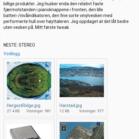
billige produkter. Jeg husker enda den relativt faste
fjærmotstanden i pianoknappene i fronten, den lille
batteri-/nivåindikatoren, den fine sorte vinylvesken med
performerte hull over høyttaleren. Jeg oppdaget at det låt bedre
uten vesken på. Mitt første tweak.
NESTE: STEREO
Vedlegg
HergestRidge.jpg
Harstad.jpg
27.4 KB
Visninger: 981
12 KB
Visninger: 977