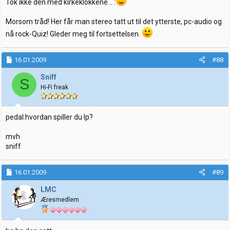
Tok ikke den med kirkeklokkene... :
Morsom tråd! Her får man stereo tatt ut til det ytterste, pc-audio og
nå rock-Quiz! Gleder meg til fortsettelsen.
16.01.2009
#88
Sniff
S
Hi-Fi freak
pedal:hvordan spiller du lp?
mvh
sniff
16.01.2009
#89
LMC
Æresmedlem