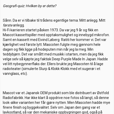
Geografi-quiz: Hvilken by er dette?
Sånn. Da er vi tilbake til trådens egentlige tema: Mitt anlegg. Mitt
første
anlegg.
Hi-Fi karrieren startet påsken 1973. Da var jeg 9 år og fikk en
Mascot kassettspiller med opptaksmulighet og innebygd mikrofon.
Samt en kassett med Eivind Løberg  Ratiti her kommer vi. Det var
kjærlighet ved første lytt. Mascoten fulgte meg gjennom hele
dagen og fikk ligge på hodeputen min når jeg la meg. Min
teddybjørn. Det var smått med musikk i starten, men da jeg fikk
velge selv så kjøpte jeg faktisk Deep Purple Made In Japan. Hadde
vel litt nybegynnerflaks der. Ellers brukte jeg Mascoten til å lage
radioteater (simulerte Slurp & Klokk-Klokk med et sugerør i et
vannglass, etc).
Mascot var et Japansk OEM produkt som ble distribuert av Østfold
Radiofabrikk. Har ikke klart å oppdrive noe fotos så langt, så denne
look-alike varianten her får gjøre nytten. Men Mascoten hadde mye
finere finish og byggekvalitet. Selv om Japan den gang var et
lavkostland, så var den mekaniske oppbygningen god, også på