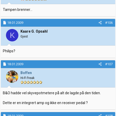
Tampen brenner...
18.01.2009
#106
Kaare G. Opsahl
K
Gjest
Philips?
18.01.2009
#107
Boffen
Hi-Fi freak
B&O hadde vel skyvepotmetere på alt de lagde på den tiden.
Dette er en integrert amp og ikke en receiver pedal ?
18.01.2009
#108