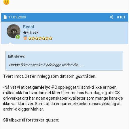
17.01.2009
#101
Pedal
Hi-Fi freak
EiK skrev:
Hadde ikke et ønske å ødelegge tråden din.......
Tvert i mot. Det er innlegg som ditt som
gjør
tråden.
-Nå vet vi at det
gamle
lyd-PC opplegget til achri-d ikke er noen
målestokk for hvordan det låter hjemme hos han idag, og at dCS
drivverket ditt har noen egenskaper kvaliteter som mange kanskje
ikke var klar over. Samt at du er gammel konkurransesyklist og at
archri-d digger Mahler.
Så tilbake til forsterker-quizen: