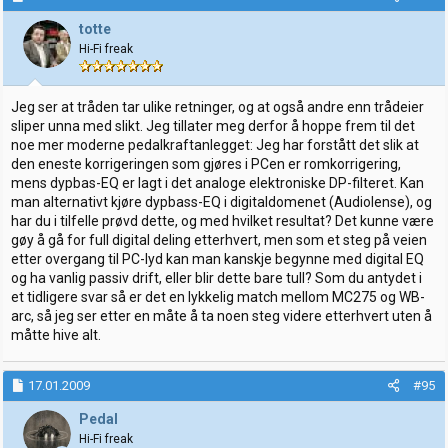
totte
Hi-Fi freak
Jeg ser at tråden tar ulike retninger, og at også andre enn trådeier
sliper unna med slikt. Jeg tillater meg derfor å hoppe frem til det
noe mer moderne pedalkraftanlegget: Jeg har forstått det slik at
den eneste korrigeringen som gjøres i PCen er romkorrigering,
mens dypbas-EQ er lagt i det analoge elektroniske DP-filteret. Kan
man alternativt kjøre dypbass-EQ i digitaldomenet (Audiolense), og
har du i tilfelle prøvd dette, og med hvilket resultat? Det kunne være
gøy å gå for full digital deling etterhvert, men som et steg på veien
etter overgang til PC-lyd kan man kanskje begynne med digital EQ
og ha vanlig passiv drift, eller blir dette bare tull? Som du antydet i
et tidligere svar så er det en lykkelig match mellom MC275 og WB-
arc, så jeg ser etter en måte å ta noen steg videre etterhvert uten å
måtte hive alt.
17.01.2009
#95
Pedal
Hi-Fi freak