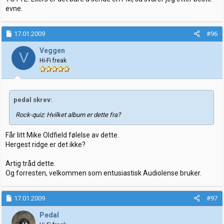
evne.
17.01.2009
#96
Veggen
V
Hi-Fi freak
pedal skrev:
Rock-quiz: Hvilket album er dette fra?
Får litt Mike Oldfield følelse av dette.
Hergest ridge er det ikke?
Artig tråd dette.
Og forresten, velkommen som entusiastisk Audiolense bruker.
17.01.2009
#97
Pedal