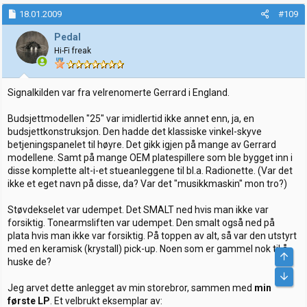
18.01.2009
#109
Pedal
Hi-Fi freak
Signalkilden var fra velrenomerte Gerrard i England.
Budsjettmodellen "25" var imidlertid ikke annet enn, ja, en
budsjettkonstruksjon. Den hadde det klassiske vinkel-skyve
betjeningspanelet til høyre. Det gikk igjen på mange av Gerrard
modellene. Samt på mange OEM platespillere som ble bygget inn i
disse komplette alt-i-et stueanleggene til bl.a. Radionette. (Var det
ikke et eget navn på disse, da? Var det "musikkmaskin" mon tro?)
Støvdekselet var udempet. Det SMALT ned hvis man ikke var
forsiktig. Tonearmsliften var udempet. Den smalt også ned på
plata hvis man ikke var forsiktig. På toppen av alt, så var den utstyrt
med en keramisk (krystall) pick-up. Noen som er gammel nok til å
Top
huske de?
Bunn
Jeg arvet dette anlegget av min storebror, sammen med
min
første LP
. Et velbrukt eksemplar av: