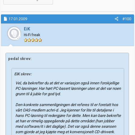
17.01.2009
#100
EiK
Hi-Fi freak
pedal skrev:
EiK skrev:
Vel, da bekrefter du at det er variasjon også innen forskjellige
PC-løsninger. Har hørt PC-basert løsninger uten at det var noen
grunn til å juble for god lyd.
Den konkrete sammenligningen det referes til er foretatt hos
vårt OAS-medlem achri-d. Jeg kjenner for lite til detaljene i
hans PC-løsning til redergjøre for dette. Men kan bare bekrefte
at han er rimelig oppegående på dette området (han jobber
med software/it i det daglige). Det var også denne seansen
som gjorde at jeg kjøpte meg et konvensjonelt CD-drivverk.