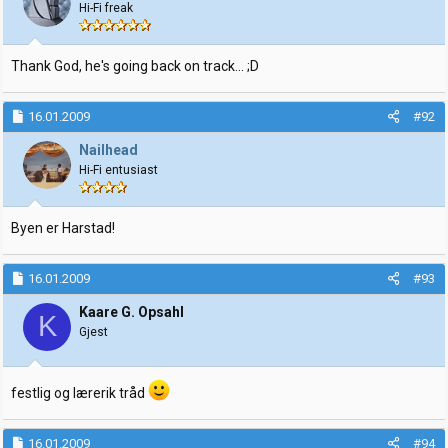
Hi-Fi freak
Thank God, he's going back on track... ;D
16.01.2009
#92
Nailhead
Hi-Fi entusiast
Byen er Harstad!
16.01.2009
#93
Kaare G. Opsahl
K
Gjest
festlig og lærerik tråd
16.01.2009
#94