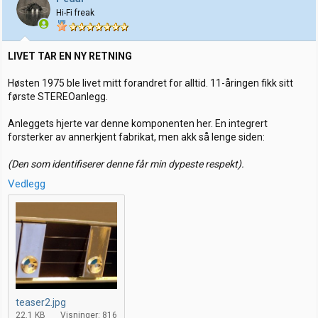
Hi-Fi freak
LIVET TAR EN NY RETNING
Høsten 1975 ble livet mitt forandret for alltid. 11-åringen fikk sitt
første STEREOanlegg.
Anleggets hjerte var denne komponenten her. En integrert
forsterker av annerkjent fabrikat, men akk så lenge siden:
(Den som identifiserer denne får min dypeste respekt).
Vedlegg
teaser2.jpg
22.1 KB
Visninger: 816