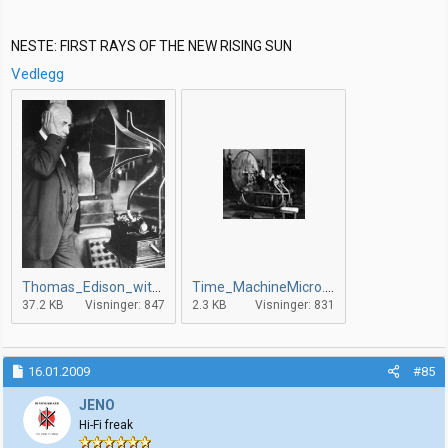
NESTE: FIRST RAYS OF THE NEW RISING SUN
Vedlegg
Thomas_Edison_with_phonograph.jpg
Time_MachineMicro.jpg
37.2 KB
Visninger: 847
2.3 KB
Visninger: 831
16.01.2009
#85
JENO
Hi-Fi freak