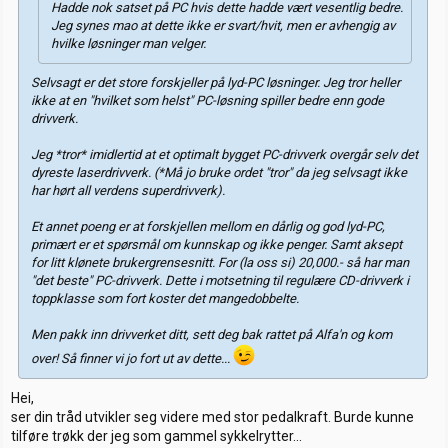
Hadde nok satset på PC hvis dette hadde vært vesentlig bedre.
Jeg synes mao at dette ikke er svart/hvit, men er avhengig av
hvilke løsninger man velger.
Selvsagt er det store forskjeller på lyd-PC løsninger. Jeg tror heller
ikke at en "hvilket som helst" PC-løsning spiller bedre enn gode
drivverk.
Jeg *tror* imidlertid at et optimalt bygget PC-drivverk overgår selv det
dyreste laserdrivverk. (*Må jo bruke ordet "tror" da jeg selvsagt ikke
har hørt all verdens superdrivverk).
Et annet poeng er at forskjellen mellom en dårlig og god lyd-PC,
primært er et spørsmål om kunnskap og ikke penger. Samt aksept
for litt klønete brukergrensesnitt. For (la oss si) 20,000.- så har man
"det beste" PC-drivverk. Dette i motsetning til regulære CD-drivverk i
toppklasse som fort koster det mangedobbelte.
Men pakk inn drivverket ditt, sett deg bak rattet på Alfa'n og kom
over! Så finner vi jo fort ut av dette...
Hei,
ser din tråd utvikler seg videre med stor pedalkraft. Burde kunne
tilføre trøkk der jeg som gammel sykkelrytter...