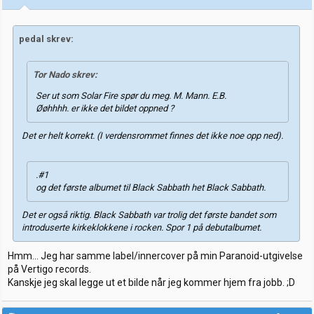
pedal skrev:
Tor Nado skrev:
Ser ut som Solar Fire spør du meg. M. Mann. E.B.
Øøhhhh. er ikke det bildet oppned ?
Det er helt korrekt. (I verdensrommet finnes det ikke noe opp ned).
.#1
og det første albumet til Black Sabbath het Black Sabbath.
Det er også riktig. Black Sabbath var trolig det første bandet som
introduserte kirkeklokkene i rocken. Spor 1 på debutalbumet.
Hmm... Jeg har samme label/innercover på min Paranoid-utgivelse
på Vertigo records.
Kanskje jeg skal legge ut et bilde når jeg kommer hjem fra jobb. ;D