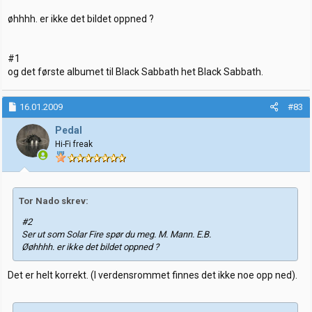
øhhhh. er ikke det bildet oppned ?
#1
og det første albumet til Black Sabbath het Black Sabbath.
16.01.2009
#83
Pedal
Hi-Fi freak
Tor Nado skrev:
#2
Ser ut som Solar Fire spør du meg. M. Mann. E.B.
Øøhhhh. er ikke det bildet oppned ?
Det er helt korrekt. (I verdensrommet finnes det ikke noe opp ned).