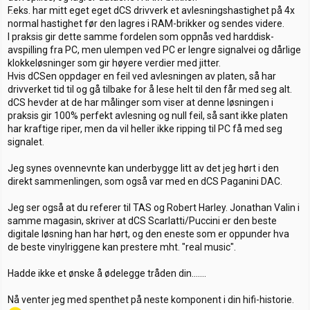
F.eks. har mitt eget eget dCS drivverk et avlesningshastighet på 4x
normal hastighet før den lagres i RAM-brikker og sendes videre.
I praksis gir dette samme fordelen som oppnås ved harddisk-
avspilling fra PC, men ulempen ved PC er lengre signalvei og dårlige
klokkeløsninger som gir høyere verdier med jitter.
Hvis dCSen oppdager en feil ved avlesningen av platen, så har
drivverket tid til og gå tilbake for å lese helt til den får med seg alt.
dCS hevder at de har målinger som viser at denne løsningen i
praksis gir 100% perfekt avlesning og null feil, så sant ikke platen
har kraftige riper, men da vil heller ikke ripping til PC få med seg
signalet.
Jeg synes ovennevnte kan underbygge litt av det jeg hørt i den
direkt sammenlingen, som også var med en dCS Paganini DAC.
Jeg ser også at du referer til TAS og Robert Harley. Jonathan Valin i
samme magasin, skriver at dCS Scarlatti/Puccini er den beste
digitale løsning han har hørt, og den eneste som er oppunder hva
de beste vinylriggene kan prestere mht. "real music".
Hadde ikke et ønske å ødelegge tråden din.......
Nå venter jeg med spenthet på neste komponent i din hifi-historie.