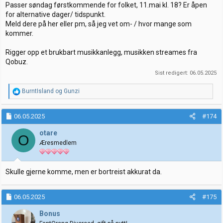
Passer søndag førstkommende for folket, 11.mai kl. 18? Er åpen
for alternative dager/ tidspunkt.
Meld dere på her eller pm, så jeg vet om- / hvor mange som
kommer.
Rigger opp et brukbart musikkanlegg, musikken streames fra
Qobuz.
Sist redigert:
06.05.2025
R
BurntIsland
og
Gunzi
e
a
k
06.05.2025
#174
s
j
otare
O
o
Æresmedlem
n
e
r
:
Skulle gjerne komme, men er bortreist akkurat da.
06.05.2025
#175
Bonus