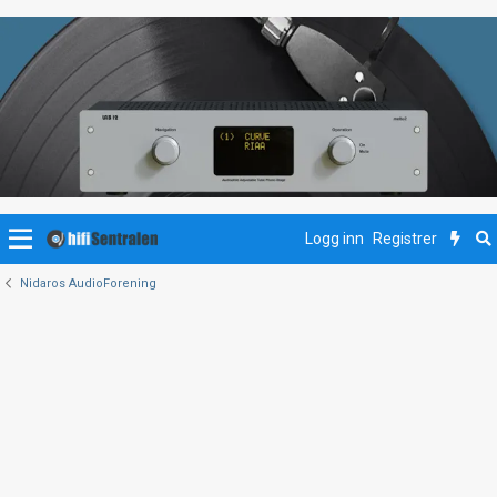
Logg inn
Registrer
Nidaros AudioForening