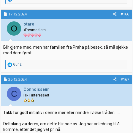
e
a
k
17.12.2024
#166
s
j
otare
O
o
Æresmedlem
n
e
r
:
Blir gjerne med, men har familien fra Praha på besøk, så må sjekke
med dem først.
R
Gunzi
e
a
k
25.12.2024
#167
s
j
Connoisseur
C
o
Hi-Fi interessert
n
e
r
:
Takk for godt initiativ i denne mer eller mindre livløse tråden......
Deltaking vurderes, om dette blir noe av. Jeg har anledning til å
komme, etter det jeg vet pr. nå.