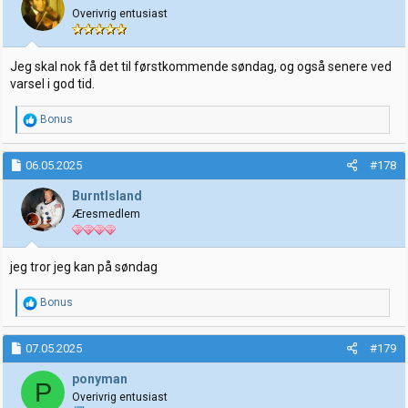
o
Overivrig entusiast
n
e
r
:
Jeg skal nok få det til førstkommende søndag, og også senere ved
varsel i god tid.
R
Bonus
e
a
k
06.05.2025
#178
s
j
BurntIsland
o
Æresmedlem
n
e
r
:
jeg tror jeg kan på søndag
R
Bonus
e
a
k
07.05.2025
#179
s
j
ponyman
P
o
Overivrig entusiast
n