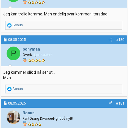
e
r
:
Jeg kan trolig komme. Men endelig svar kommer i torsdag
R
Bonus
e
a
k
08.05.2025
#180
s
j
ponyman
P
o
Overivrig entusiast
n
e
r
:
Jeg kommer slik d nå ser ut...
Mvh
R
Bonus
e
a
k
08.05.2025
#181
s
j
Bonus
o
FantOrang Divorced- gift på nytt!
n
e