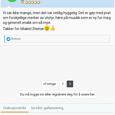
e
r
:
Vi var ikke mange, men det var veldig hyggelig. Det er gøy med prat
om forskjellige merker av utstyr, høre på musikk som er ny for meg
og generelt snakk om så mye.
Takker for tiltaket Steinar
R
Bonus
e
a
k
s
j
o
n
e
r
:
Forrige
1
5
Du må logge inn eller registrere deg for å svare her.
Diskusjonstråd
Se tråd i gallerivisning