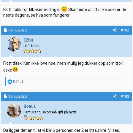
r
:
Flott, takk for tilbakemeldinger
Skal teste ut litt ulike bokser de
neste dagene, se hva som fungerer.
09.05.2025
#182
32bit
Hi-Fi freak
Flott tiltak. Kan ikke love noe, men mulig jeg dukker opp som troll i
eske
R
Bonus
e
a
k
10.05.2025
#183
s
j
Bonus
o
FantOrang Divorced- gift på nytt!
n
e
r
:
Da ligger det an til at vi blir 6 personer, der 2 er litt usikre. Vi ses.