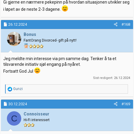
Gi gjerne en nærmere pekepinn på hvordan situasjonen utvikler seg
i løpet av de neste 2-3 dagene.
26.12.2024
#168
Bonus
FantOrang Divorced- gift på nytt!
Jeg meldte min interesse via pm samme dag. Tenker å ta et
tilsvarende initiativ sjøl engang på nyåret.
Fortsatt God Jul
Sist redigert:
26.12.2024
R
Gunzi
e
a
k
30.12.2024
#169
s
j
Connoisseur
C
o
Hi-Fi interessert
n
e
r