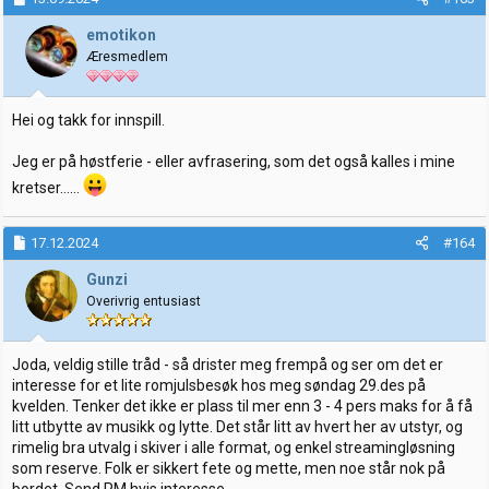
emotikon
Æresmedlem
Hei og takk for innspill.
Jeg er på høstferie - eller avfrasering, som det også kalles i mine
kretser......
17.12.2024
#164
Gunzi
Overivrig entusiast
Joda, veldig stille tråd - så drister meg frempå og ser om det er
interesse for et lite romjulsbesøk hos meg søndag 29.des på
kvelden. Tenker det ikke er plass til mer enn 3 - 4 pers maks for å få
litt utbytte av musikk og lytte. Det står litt av hvert her av utstyr, og
rimelig bra utvalg i skiver i alle format, og enkel streamingløsning
som reserve. Folk er sikkert fete og mette, men noe står nok på
bordet. Send PM hvis interesse...