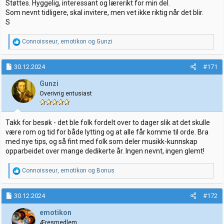
Støttes. Hyggelig, interessant og lærerikt for min del.
Som nevnt tidligere, skal invitere, men vet ikke riktig når det blir.
S
R
Connoisseur
,
emotikon
og
Gunzi
e
a
k
30.12.2024
#171
s
j
Gunzi
o
Overivrig entusiast
n
e
r
:
Takk for besøk - det ble folk fordelt over to dager slik at det skulle
være rom og tid for både lytting og at alle får komme til orde. Bra
med nye tips, og så fint med folk som deler musikk-kunnskap
opparbeidet over mange dedikerte år. Ingen nevnt, ingen glemt!
R
Connoisseur
,
emotikon
og
Bonus
e
a
k
30.12.2024
#172
s
j
emotikon
o
Æresmedlem