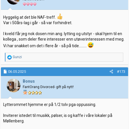
n
e
r
:
Hyggelig at det ble NAF-treff.
Var i 50års-lag i går - så var forhindret.
I kveld får jeg nok dosen min ang. lytting og utstyr - skal hjem til en
kollega , som deler flere interesser enn utøverinteressen med meg.
Vi har snakket om det i flere år - så på tide.........
R
Gunzi
e
a
k
06.05.2025
#173
s
j
Bonus
o
FantOrang Divorced- gift på nytt!
n
e
r
:
Lytterommet hjemme er på 1/2 tolv pga oppussing.
Inviterer istedet til musikk, pølser, is og kaffe i våre lokaler på
Møllenberg.