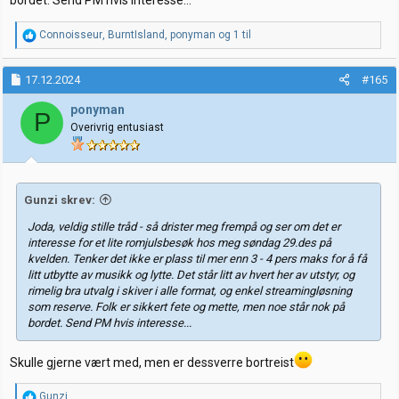
R
Connoisseur
,
BurntIsland
,
ponyman
og 1 til
e
a
k
17.12.2024
#165
s
j
ponyman
P
o
Overivrig entusiast
n
e
r
:
Gunzi skrev:
Joda, veldig stille tråd - så drister meg frempå og ser om det er
interesse for et lite romjulsbesøk hos meg søndag 29.des på
kvelden. Tenker det ikke er plass til mer enn 3 - 4 pers maks for å få
litt utbytte av musikk og lytte. Det står litt av hvert her av utstyr, og
rimelig bra utvalg i skiver i alle format, og enkel streamingløsning
som reserve. Folk er sikkert fete og mette, men noe står nok på
bordet. Send PM hvis interesse...
Skulle gjerne vært med, men er dessverre bortreist
R
Gunzi