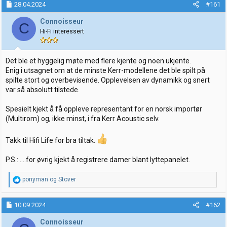
28.04.2024
#161
r
t
t
o
Connoisseur
C
e
Hi-Fi interessert
r
Det ble et hyggelig møte med flere kjente og noen ukjente.
Enig i utsagnet om at de minste Kerr-modellene det ble spilt på
spilte stort og overbevisende. Opplevelsen av dynamikk og snert
var så absolutt tilstede.
Spesielt kjekt å få oppleve representant for en norsk importør
(Multirom) og, ikke minst, i fra Kerr Acoustic selv.
Takk til Hifi Life for bra tiltak.
P.S.: ....for øvrig kjekt å registrere damer blant lyttepanelet.
R
ponyman
og
Stover
e
a
k
10.09.2024
#162
s
j
Connoisseur