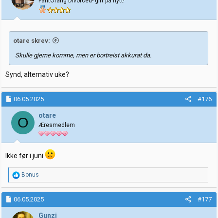
FantOrang Divorced- gift på nytt!
otare skrev:
Skulle gjerne komme, men er bortreist akkurat da.
Synd, alternativ uke?
06.05.2025
#176
otare
O
Æresmedlem
Ikke før i juni
R
Bonus
e
a
k
06.05.2025
#177
s
j
Gunzi