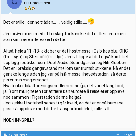
C
o
Hi-Fi interessert
n
e
r
:
Det er stille i denne tråden......., veldig stille.....
Jeg prøver meg med et forslag, for kanskje det er flere enn meg
som kan være interessert i dette.
Altså; helga 11.-13- oktober er det høstmesse i Oslo hos bl.a. OHC
(fre - søn) og Stereofil (fre - lør). Jeg vil tippe at det også kan bli et
opplegg i butikker som Duet Audio, Soundgarden og Hifi-Klubben.
Det er i praksis gangavstand mellom sentrumsbutikkene. Nå er det
ganske lenge siden jeg var på hifi-messe i hovedstaden, så dette
pirrer min nysgjerrighet.
Hva tenker lokalforeningsmedlemmene (ja; det var et langt ord,
ja...) om muligheten for at flere kan vurdere å reise eller oppleve
noe sammen i Tigerstaden denne helga?
Jeg sjekket togtabell senest i går kveld, og det er ennå humane
priser å oppdrive med dette transportmiddelet, i alle fall.
NOEN INNSPILL?
13.09.2024
#163