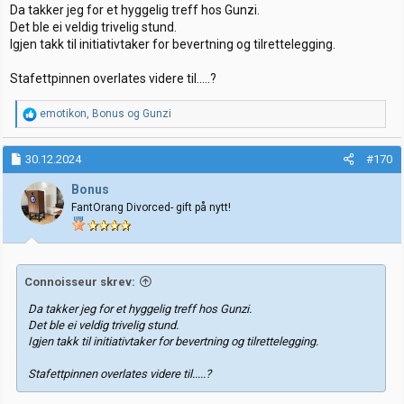
:
Da takker jeg for et hyggelig treff hos Gunzi.
Det ble ei veldig trivelig stund.
Igjen takk til initiativtaker for bevertning og tilrettelegging.
Stafettpinnen overlates videre til.....?
R
emotikon
,
Bonus
og
Gunzi
e
a
k
30.12.2024
#170
s
j
Bonus
o
FantOrang Divorced- gift på nytt!
n
e
r
:
Connoisseur skrev:
Da takker jeg for et hyggelig treff hos Gunzi.
Det ble ei veldig trivelig stund.
Igjen takk til initiativtaker for bevertning og tilrettelegging.
Stafettpinnen overlates videre til.....?