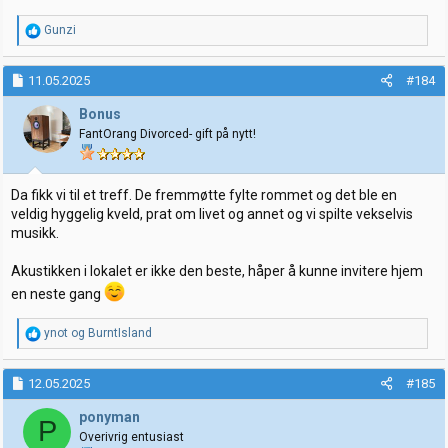
R
Gunzi
e
a
k
11.05.2025
#184
s
j
Bonus
o
FantOrang Divorced- gift på nytt!
n
e
r
:
Da fikk vi til et treff. De fremmøtte fylte rommet og det ble en
veldig hyggelig kveld, prat om livet og annet og vi spilte vekselvis
musikk.
Akustikken i lokalet er ikke den beste, håper å kunne invitere hjem
en neste gang
R
ynot
og
BurntIsland
e
a
k
12.05.2025
#185
s
j
ponyman
P
o
Overivrig entusiast
n