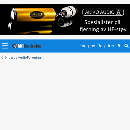
Logg inn
Registrer
Nidaros AudioForening