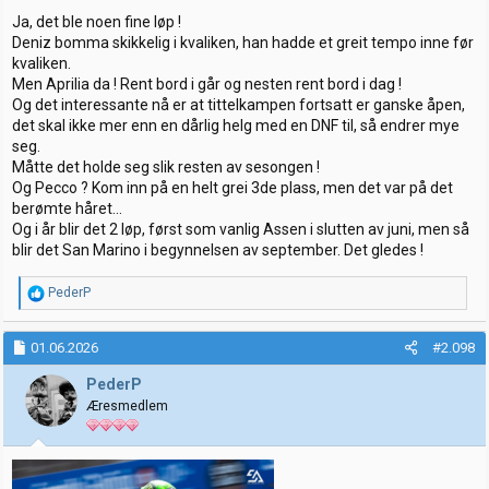
:
Ja, det ble noen fine løp !
Deniz bomma skikkelig i kvaliken, han hadde et greit tempo inne før
kvaliken.
Men Aprilia da ! Rent bord i går og nesten rent bord i dag !
Og det interessante nå er at tittelkampen fortsatt er ganske åpen,
det skal ikke mer enn en dårlig helg med en DNF til, så endrer mye
seg.
Måtte det holde seg slik resten av sesongen !
Og Pecco ? Kom inn på en helt grei 3de plass, men det var på det
berømte håret...
Og i år blir det 2 løp, først som vanlig Assen i slutten av juni, men så
blir det San Marino i begynnelsen av september. Det gledes !
R
PederP
e
a
k
01.06.2026
#2.098
s
j
PederP
o
Æresmedlem
n
e
r
: