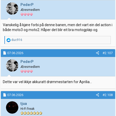
PederP
Æresmedlem
Vanskelig å kjøre forbi på denne banen, men det vart ein del action i
både moto3 og moto2. Håper det blir eit bra motogpløp og.
R
duc916
e
a
k
07.06.2026
#2.107
s
j
PederP
o
Æresmedlem
n
e
r
:
Dette var vel ikkje akkuratt drømmestarten for Aprilia...
07.06.2026
#2.108
tjua
Hi-Fi freak