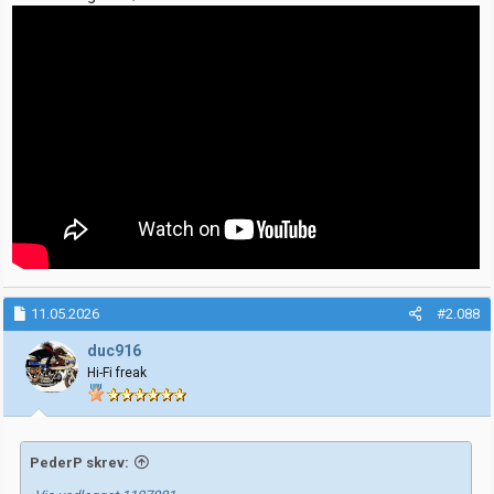
11.05.2026
#2.088
duc916
Hi-Fi freak
PederP skrev: