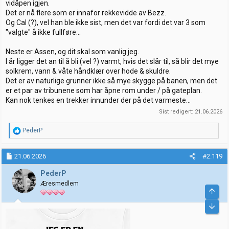
vidåpen igjen.
Det er nå flere som er innafor rekkevidde av Bezz.
Og Cal (?), vel han ble ikke sist, men det var fordi det var 3 som
"valgte" å ikke fullføre...
Neste er Assen, og dit skal som vanlig jeg.
I år ligger det an til å bli (vel ?) varmt, hvis det slår til, så blir det mye
solkrem, vann & våte håndklær over hode & skuldre.
Det er av naturlige grunner ikke så mye skygge på banen, men det
er et par av tribunene som har åpne rom under / på gateplan.
Kan nok tenkes en trekker innunder der på det varmeste...
Sist redigert:
21.06.2026
R
PederP
e
a
k
21.06.2026
#2.119
s
j
PederP
o
Æresmedlem
n
e
r
: