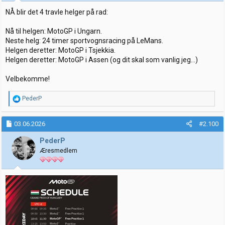
r
:
NÅ blir det 4 travle helger på rad:
Nå til helgen: MotoGP i Ungarn.
Neste helg: 24 timer sportvognsracing på LeMans.
Helgen deretter: MotoGP i Tsjekkia.
Helgen deretter: MotoGP i Assen (og dit skal som vanlig jeg...)
Velbekomme!
R
PederP
e
a
k
03.06.2026
#2.100
s
j
PederP
o
Æresmedlem
n
e
r
: