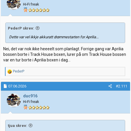
Hi-Fi freak
PederP skrev:
Dette var vel ikkje akkuratt drømmestarten for Aprilia...
Nei, det var nok ikke heeeelt som planlagt. Forrige gang var Aprilia
bossen borte i Track House boxen, lurer på om Track House bossen
var en tur borte i Aprilia boxen i dag...
R
PederP
e
a
k
07.06.2026
#2.111
s
j
duc916
o
Hi-Fi freak
n
e
r
:
tjua skrev: