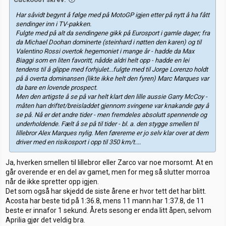
Har såvidt begynt å følge med på MotoGP igjen etter på nytt å ha fått
sendinger inn i TV-pakken.
Fulgte med på alt da sendingene gikk på Eurosport i gamle dager; fra
da Michael Doohan dominerte (steinhard i nøtten den karen) og til
Valentino Rossi overtok hegemoniet i mange år - hadde da Max
Biaggi som en liten favoritt, nådde aldri helt opp - hadde en lei
tendens til å glippe med forhjulet...fulgte med til Jorge Lorenzo holdt
på å overta dominansen (likte ikke helt den fyren) Marc Marques var
da bare en lovende prospect.
Men den artigste å se på var helt klart den lille aussie Garry McCoy -
måten han driftet/breisladdet gjennom svingene var knakande gøy å
se på. Nå er det andre tider - men fremdeles absolutt spennende og
underholdende. Fælt å se på til tider - bl. a. den stygge smellen til
lillebror Alex Marques nylig. Men førererne er jo selv klar over at dem
driver med en risikosport i opp til 350 km/t....
Ja, hverken smellen til lillebror eller Zarco var noe morsomt. At en
går overende er en del av gamet, men for meg så slutter morroa
når de ikke spretter opp igjen.
Det som også har skjedd de siste årene er hvor tett det har blitt.
Acosta har beste tid på 1:36.8, mens 11 mann har 1:37.8, de 11
beste er innafor 1 sekund. Årets sesong er enda litt åpen, selvom
Aprilia gjør det veldig bra.