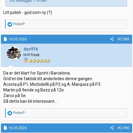
Vis vedlegget 1197881
Litt polish - god som ny (?)
R
PederP
e
a
k
16.05.2026
#2.089
s
j
duc916
o
Hi-Fi freak
n
e
r
:
Da er det klart for Sprint i Barcelona.
Grid'en ble faktisk litt anderledes denne gangen.
Acosta på P1, Morbidellli på P2 og A. Marquez på P3.
Martin på 9ende og Bezz på 12e.
Zarco på 5e.
Så dette kan bli interessant...
R
PederP
e
a
k
16.05.2026
#2.090
s