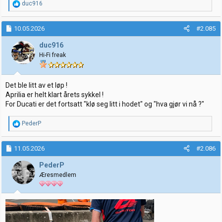
R
duc916
e
a
k
10.05.2026
#2.085
s
j
duc916
o
Hi-Fi freak
n
e
r
:
Det ble litt av et løp !
Aprilia er helt klart årets sykkel !
For Ducati er det fortsatt "klø seg litt i hodet" og "hva gjør vi nå ?"
R
PederP
e
a
k
11.05.2026
#2.086
s
j
PederP
o
Æresmedlem
n
e
r
: