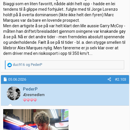
Biaggi som en liten favoritt, nådde aldri helt opp - hadde en lei
tendens til å glippe med forhjulet...fulgte med til Jorge Lorenzo
holdt på å overta dominansen (likte ikke helt den fyren) Marc
Marques var da bare en lovende prospect.
Men den artigste å se på var helt klart den lille aussie Garry McCoy -
måten han driftet/breisladdet gjennom svingene var knakande gøy
å se på. Nå er det andre tider - men fremdeles absolutt spennende
og underholdende. Fælt å se på til tider - bl. a. den stygge smellen til
lillebror Alex Marques nylig. Men førererne er jo selv klar over at
dem driver med en risikosport i opp til 350 km/t....
R
duc916
og
PederP
e
a
k
05.06.2026
#2.103
s
j
PederP
o
Æresmedlem
n
e
r
: