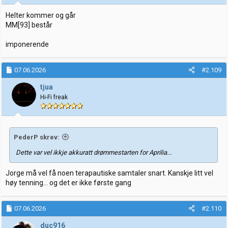
Helter kommer og går
MM[93] består
imponerende
07.06.2026
#2.109
tjua
Hi-Fi freak
PederP skrev:
Dette var vel ikkje akkuratt drømmestarten for Aprilia...
Jorge må vel få noen terapautiske samtaler snart. Kanskje litt vel
høy tenning… og det er ikke første gang
07.06.2026
#2.110
duc916