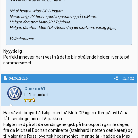
Nå til helgen: MotoGP i Ungarn.
Neste helg: 24 timer sportvognsracing på LeMans.
Helgen deretter: MotoGP i Tsjekkia.
Helgen deretter: MotoGP i Assen (og dit skal som vanlig jeg...)
Velbekomme!
Nyyydelig
Perfekt innevær her i vest så dette blir strålende helger i vente på
sommerværet
04.06.2026
#2.102
Cuckoo61
Hi-Fi entusiast
Har såvidt begynt å følge med på MotoGP igjen etter på nytt å ha
fått sendinger inn i TV-pakken.
Fulgte med på alt da sendingene gikk på Eurosport i gamle dager;
fra da Michael Doohan dominerte (steinhard i nøtten den karen) og
til Valentino Rossi overtok hegemoniet i mange år - hadde da Max