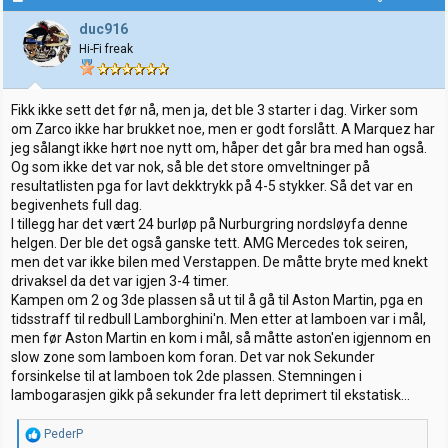
duc916
Hi-Fi freak
Fikk ikke sett det før nå, men ja, det ble 3 starter i dag. Virker som
om Zarco ikke har brukket noe, men er godt forslått. A Marquez har
jeg sålangt ikke hørt noe nytt om, håper det går bra med han også.
Og som ikke det var nok, så ble det store omveltninger på
resultatlisten pga for lavt dekktrykk på 4-5 stykker. Så det var en
begivenhets full dag.
I tillegg har det vært 24 burløp på Nurburgring nordsløyfa denne
helgen. Der ble det også ganske tett. AMG Mercedes tok seiren,
men det var ikke bilen med Verstappen. De måtte bryte med knekt
drivaksel da det var igjen 3-4 timer.
Kampen om 2 og 3de plassen så ut til å gå til Aston Martin, pga en
tidsstraff til redbull Lamborghini'n. Men etter at lamboen var i mål,
men før Aston Martin en kom i mål, så måtte aston'en igjennom en
slow zone som lamboen kom foran. Det var nok Sekunder
forsinkelse til at lamboen tok 2de plassen. Stemningen i
lambogarasjen gikk på sekunder fra lett deprimert til ekstatisk...
R
PederP