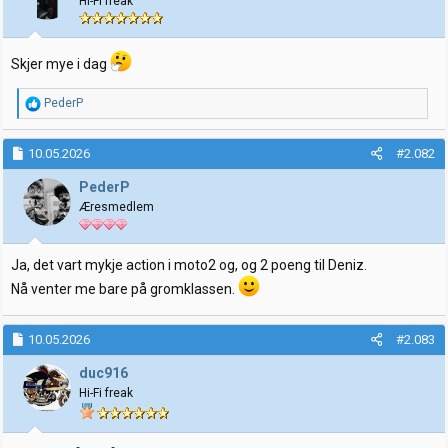
Hi-Fi freak
r
Skjer mye i dag
R
PederP
e
a
k
10.05.2026
#2.082
s
j
PederP
o
Æresmedlem
n
e
r
:
Ja, det vart mykje action i moto2 og, og 2 poeng til Deniz.
Nå venter me bare på gromklassen.
10.05.2026
#2.083
duc916
Hi-Fi freak