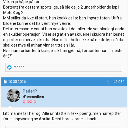
Vi kan jo håpe på tørt.
Bortsett fra det rent sportslige, så ble de jo 2 underholdende løp i
Moto3 og 2.
MM stiller da ikke til start, han knakk et lite ben i høyre foten. Utifra
bildene kunne det ha vært mye værre.
Det interessante var at han nevnte at det allerede var planlagt enda
en skulder operasjon. Viser seg at en av skruene i skuldra har løsnet
og irriter en nerve i skuldra. Han stiller heller ikke på neste løp, så da
skal det mye til at han vinner tittelen i år.
Hvis han fortsetter å kræsje slik han gjør nå, fortsetter han til neste
år (?)
R
PederP
e
a
k
10.05.2026
#2.084
s
j
PederP
o
Æresmedlem
n
e
r
:
Litt mannefall her og. Alle unntatt ein fekk poeng, men harrepitter
for ei oppvisning av Aprilia. Reint bord! Jorge is back.