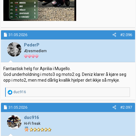
31.05.2026
#2.096
PederP
Æresmedlem
Fantastisk helg for Aprilia i Mugello.
God underholdning i moto3 og moto2 og. Deniz klarer å kjøre seg
opp i moto2, men med dårlig kvallik hjelper det ikkje så mykje.
R
duc916
e
a
k
31.05.2026
#2.097
s
j
duc916
o
Hi-Fi freak
n
e
r