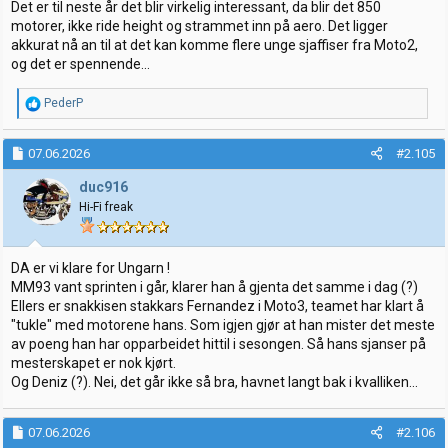
Det er til neste år det blir virkelig interessant, da blir det 850
motorer, ikke ride height og strammet inn på aero. Det ligger
akkurat nå an til at det kan komme flere unge sjaffiser fra Moto2,
og det er spennende...
R
PederP
e
a
k
07.06.2026
#2.105
s
j
duc916
o
Hi-Fi freak
n
e
r
:
DA er vi klare for Ungarn !
MM93 vant sprinten i går, klarer han å gjenta det samme i dag (?)
Ellers er snakkisen stakkars Fernandez i Moto3, teamet har klart å
"tukle" med motorene hans. Som igjen gjør at han mister det meste
av poeng han har opparbeidet hittil i sesongen. Så hans sjanser på
mesterskapet er nok kjørt.
Og Deniz (?). Nei, det går ikke så bra, havnet langt bak i kvalliken...
07.06.2026
#2.106