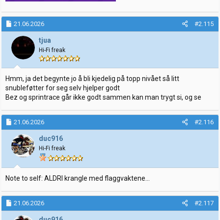
21.06.2026
#2.115
tjua
Hi-Fi freak
Hmm, ja det begynte jo å bli kjedelig på topp nivået så litt
snubleføtter for seg selv hjelper godt
Bez og sprintrace går ikke godt sammen kan man trygt si, og se
21.06.2026
#2.116
duc916
Hi-Fi freak
Note to self: ALDRI krangle med flaggvaktene...
21.06.2026
#2.117
duc916