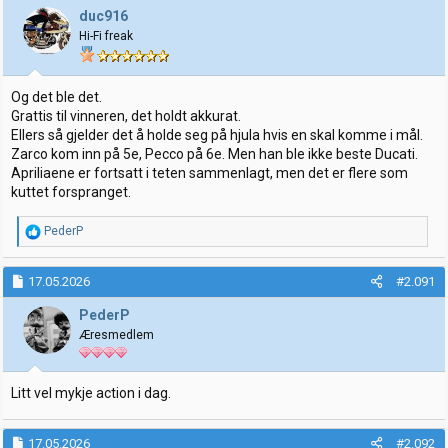
j
duc916
o
Hi-Fi freak
n
e
r
:
Og det ble det.
Grattis til vinneren, det holdt akkurat.
Ellers så gjelder det å holde seg på hjula hvis en skal komme i mål.
Zarco kom inn på 5e, Pecco på 6e. Men han ble ikke beste Ducati.
Apriliaene er fortsatt i teten sammenlagt, men det er flere som
kuttet forspranget.
R
PederP
e
a
k
17.05.2026
#2.091
s
j
PederP
o
Æresmedlem
n
e
r
:
Litt vel mykje action i dag.
17.05.2026
#2.092