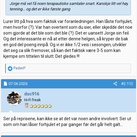
Jorge må vel få noen terapautiske samtaler snart. Kanskje litt vel høy
tenning… og det er ikke første gang
Lurer litt på hva som faktisk var foranledningen. Han låste forhjulet,
men hvorfor (?). Var han overtent som du sier, eller skjedde det noe
som gjorde at det ble som det ble (?). Det er uansett Jorge sin feil.
Og det interessante er nå at etter denne helgen, så kryper de bak
en god del poeng innpå. Og vi er ikke 1/2 veis i sesongen, utvikler
det seg ca slik fremover, så kan det faktisk være 3-5 som kan
kjempe om tittelen til slutt. Det gledes !!!
R
PederP
e
a
k
07.06.2026
#2.112
s
j
duc916
o
Hi-Fi freak
n
e
r
:
Ser på reprisene, kan ikke se at det var noen andre involvert. Ser ut
som om han låser forhjulet et par ganger før det går helt galt...