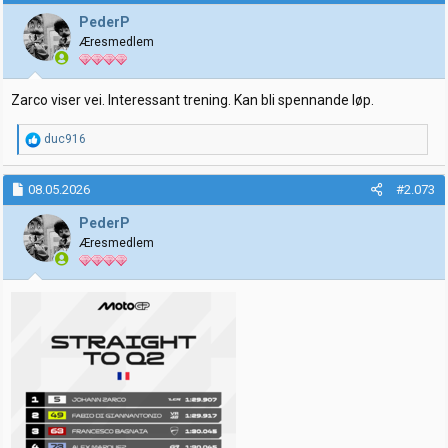
s
j
PederP
o
Æresmedlem
n
e
r
:
Zarco viser vei. Interessant trening. Kan bli spennande løp.
R
duc916
e
a
k
08.05.2026
#2.073
s
j
PederP
o
Æresmedlem
n
e
r
: