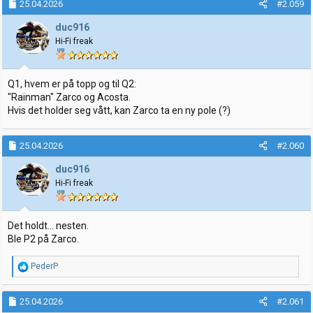
25.04.2026
#2.059
duc916
Hi-Fi freak
Q1, hvem er på topp og til Q2:
"Rainman" Zarco og Acosta.
Hvis det holder seg vått, kan Zarco ta en ny pole (?)
25.04.2026
#2.060
duc916
Hi-Fi freak
Det holdt... nesten.
Ble P2 på Zarco.
R
PederP
e
a
k
25.04.2026
#2.061
s