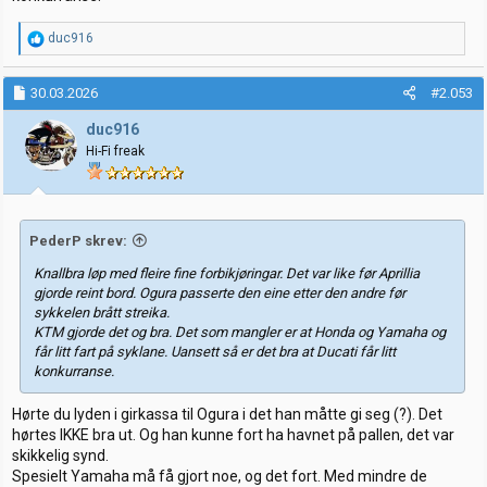
R
duc916
e
a
k
30.03.2026
#2.053
s
j
duc916
o
Hi-Fi freak
n
e
r
:
PederP skrev:
Knallbra løp med fleire fine forbikjøringar. Det var like før Aprillia
gjorde reint bord. Ogura passerte den eine etter den andre før
sykkelen brått streika.
KTM gjorde det og bra. Det som mangler er at Honda og Yamaha og
får litt fart på syklane. Uansett så er det bra at Ducati får litt
konkurranse.
Hørte du lyden i girkassa til Ogura i det han måtte gi seg (?). Det
hørtes IKKE bra ut. Og han kunne fort ha havnet på pallen, det var
skikkelig synd.
Spesielt Yamaha må få gjort noe, og det fort. Med mindre de