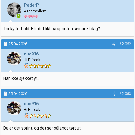
j
PederP
o
Æresmedlem
n
e
r
:
Tricky forhold. Blir det likt på sprinten seinare I dag?
25.04.2026
#2.062
duc916
Hi-Fi freak
Har ikke sjekket yr...
25.04.2026
#2.063
duc916
Hi-Fi freak
Da er det sprint, og det ser sålangt tørt ut...