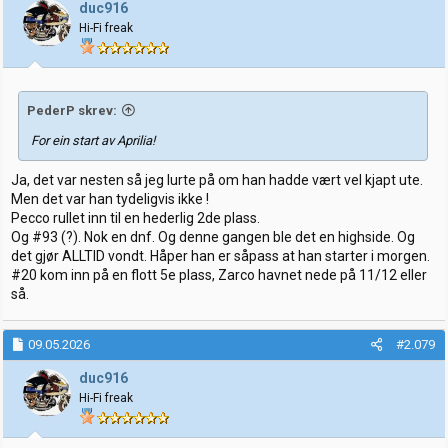
j
duc916
o
Hi-Fi freak
n
e
r
:
PederP skrev:
For ein start av Aprilia!
Ja, det var nesten så jeg lurte på om han hadde vært vel kjapt ute.
Men det var han tydeligvis ikke !
Pecco rullet inn til en hederlig 2de plass.
Og #93 (?). Nok en dnf. Og denne gangen ble det en highside. Og
det gjør ALLTID vondt. Håper han er såpass at han starter i morgen.
#20 kom inn på en flott 5e plass, Zarco havnet nede på 11/12 eller
så.
09.05.2026
#2.079
duc916
Hi-Fi freak