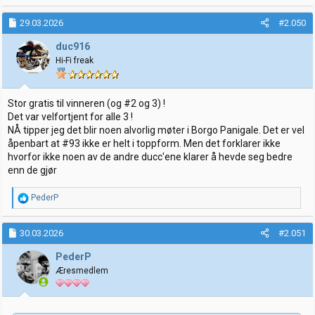
a
k
29.03.2026
#2.050
s
j
duc916
o
Hi-Fi freak
n
e
r
:
Stor gratis til vinneren (og #2 og 3) !
Det var velfortjent for alle 3 !
NÅ tipper jeg det blir noen alvorlig møter i Borgo Panigale. Det er vel
åpenbart at #93 ikke er helt i toppform. Men det forklarer ikke
hvorfor ikke noen av de andre ducc'ene klarer å hevde seg bedre
enn de gjør
R
PederP
e
a
k
30.03.2026
#2.051
s
j
PederP
o
Æresmedlem
n
e
r
: