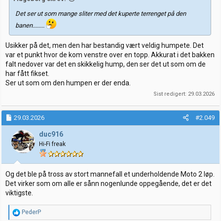
Det ser ut som mange sliter med det kuperte terrenget på den
banen........
Usikker på det, men den har bestandig vært veldig humpete. Det
var et punkt hvor de kom venstre over en topp. Akkurat i det bakken
falt nedover var det en skikkelig hump, den ser det ut som om de
har fått fikset.
Ser ut som om den humpen er der enda.
Sist redigert:
29.03.2026
29.03.2026
#2.049
duc916
Hi-Fi freak
Og det ble på tross av stort mannefall et underholdende Moto 2 løp.
Det virker som om alle er sånn nogenlunde oppegående, det er det
viktigste.
R
PederP
e