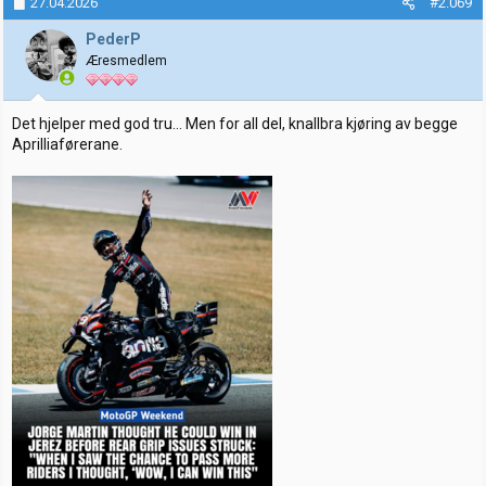
27.04.2026
#2.069
s
j
PederP
o
Æresmedlem
n
e
r
:
Det hjelper med god tru... Men for all del, knallbra kjøring av begge
Aprilliaførerane.