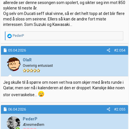
allerede ser denne sesongen som spolert, og sikter seg inn mot 850
syklene til neste år.
Og selv om Ducati seff skal vinne, så er det helt topp at det blir flere
med å sloss om seirene. Ellers så kan de andre fort miste
interessen. Som Suzuki og Kawasaki...
R
PederP
e
a
k
05.04.2026
#2.054
s
j
OlaR
o
Overivrig entusiast
n
e
r
:
Jeg skulle til å spørre om noen vet hva som skjer med årets runde i
Qatar, men ser nå i kalenderen at den er droppet. Kanskje ikke noen
stor overraskelse...
06.04.2026
#2.055
PederP
Æresmedlem