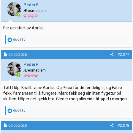
j
PederP
o
Æresmedlem
n
e
r
:
For ein start av Aprilia!
R
duc916
e
a
k
09.05.2026
#2.077
s
j
PederP
o
Æresmedlem
n
e
r
:
Tøfft løp. Knallbra av Aprilia. Og Peco får det endelig til, og Fabio
fekk Yamahaen til å fungere. Marc fekk seg ein liten flygetur på
slutten. Håper det gjekk bra. Gleder meg allereide til løpet i morgon.
R
duc916
e
a
k
09.05.2026
#2.078
s