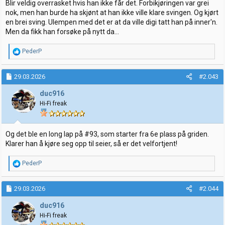
Blir veldig overrasket hvis han ikke får det. Forbikjøringen var grei
nok, men han burde ha skjønt at han ikke ville klare svingen. Og kjørt
en brei sving. Ulempen med det er at da ville digi tatt han på inner'n.
Men da fikk han forsøke på nytt da...
R
PederP
e
a
k
29.03.2026
#2.043
s
j
duc916
o
Hi-Fi freak
n
e
r
:
Og det ble en long lap på #93, som starter fra 6e plass på griden.
Klarer han å kjøre seg opp til seier, så er det velfortjent!
R
PederP
e
a
k
29.03.2026
#2.044
s
j
duc916
o
Hi-Fi freak
n