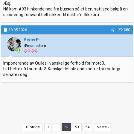
Æsj.
Nå kom #93 hinkende ned fra bussen på et ben, satt seg bakpå en
scooter og forsvant helt sikkert til doktor'n. Ikke bra...
10.05.2026
#2.080
PederP
Æresmedlem
Imponerande av Quiles i vanskelige forhold for moto3.
Litt betre nå for moto2. Kanskje det blir enda betre for motogp
seinare i dag...
Forrige
1
…
52
53
54
Neste