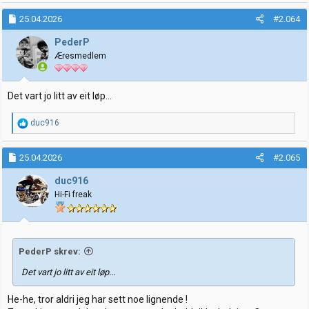
25.04.2026
#2.064
PederP
Æresmedlem
Det vart jo litt av eit løp...
R
duc916
e
a
k
25.04.2026
#2.065
s
j
duc916
o
Hi-Fi freak
n
e
r
:
PederP skrev:
Det vart jo litt av eit løp...
He-he, tror aldri jeg har sett noe lignende !