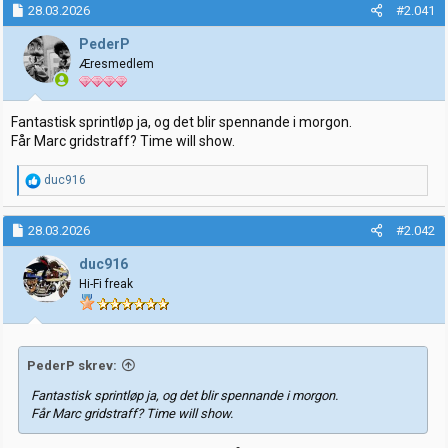
28.03.2026
#2.041
r
t
t
o
PederP
e
Æresmedlem
r
Fantastisk sprintløp ja, og det blir spennande i morgon.
Får Marc gridstraff? Time will show.
R
duc916
e
a
k
28.03.2026
#2.042
s
j
duc916
o
Hi-Fi freak
n
e
r
:
PederP skrev:
Fantastisk sprintløp ja, og det blir spennande i morgon.
Får Marc gridstraff? Time will show.