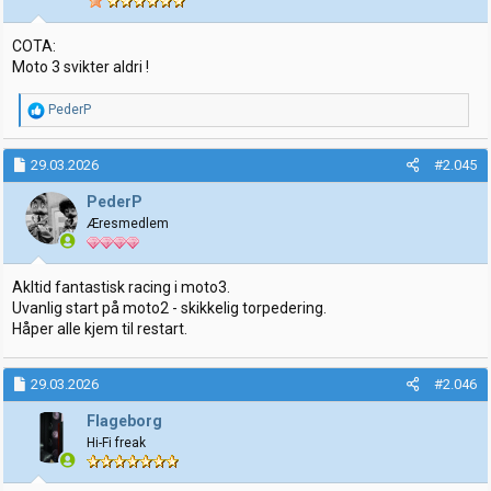
e
r
:
COTA:
Moto 3 svikter aldri !
R
PederP
e
a
k
29.03.2026
#2.045
s
j
PederP
o
Æresmedlem
n
e
r
:
Akltid fantastisk racing i moto3.
Uvanlig start på moto2 - skikkelig torpedering.
Håper alle kjem til restart.
29.03.2026
#2.046
Flageborg
Hi-Fi freak