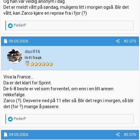
Og han var veldig anonym i dag.
Det er meldt vått på søndag, muligens litt i morgen også. Blir det
vått, kan Zarco kjøre en reprise fra i fjor (?)
R
PederP
e
a
k
09.05.2026
#2.075
s
j
duc916
o
Hi-Fi freak
n
e
r
:
Viva la France...
Da er det klart for Sprint.
De 6-8 beste er vel som forventet, om enn i en litt annen
rekkefølge.
Zarco (?). Desverre ned på 11 eller så. Blir det regn i morgen, så blir
det (for ?) mange å passere.
R
PederP
e
a
k
09.05.2026
#2.076
s