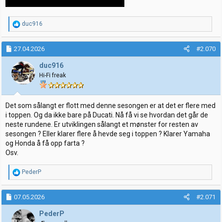
R
duc916
e
a
k
27.04.2026
#2.070
s
j
duc916
o
Hi-Fi freak
n
e
r
:
Det som sålangt er flott med denne sesongen er at det er flere med
i toppen. Og da ikke bare på Ducati. Nå få vi se hvordan det går de
neste rundene. Er utviklingen sålangt et mønster for resten av
sesongen ? Eller klarer flere å hevde seg i toppen ? Klarer Yamaha
og Honda å få opp farta ?
Osv.
R
PederP
e
a
k
07.05.2026
#2.071
s
j
PederP
o