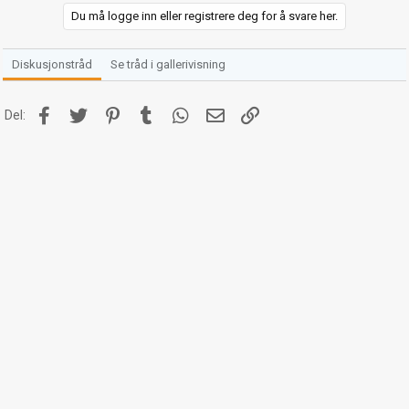
Du må logge inn eller registrere deg for å svare her.
Diskusjonstråd
Se tråd i gallerivisning
Facebook
Twitter
Pinterest
Tumblr
WhatsApp
E-post
Link
Del: