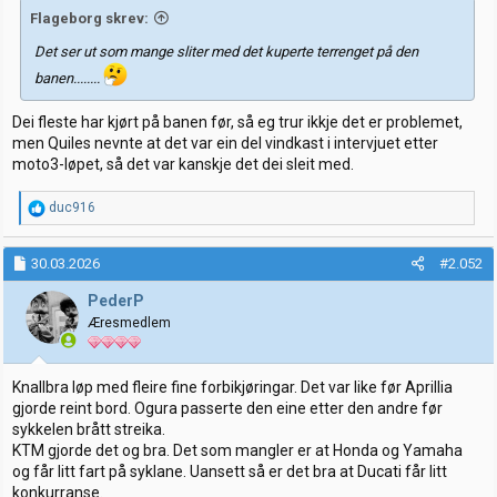
Flageborg skrev:
Det ser ut som mange sliter med det kuperte terrenget på den
banen........
Dei fleste har kjørt på banen før, så eg trur ikkje det er problemet,
men Quiles nevnte at det var ein del vindkast i intervjuet etter
moto3-løpet, så det var kanskje det dei sleit med.
R
duc916
e
a
k
30.03.2026
#2.052
s
j
PederP
o
Æresmedlem
n
e
r
:
Knallbra løp med fleire fine forbikjøringar. Det var like før Aprillia
gjorde reint bord. Ogura passerte den eine etter den andre før
sykkelen brått streika.
KTM gjorde det og bra. Det som mangler er at Honda og Yamaha
og får litt fart på syklane. Uansett så er det bra at Ducati får litt
konkurranse.