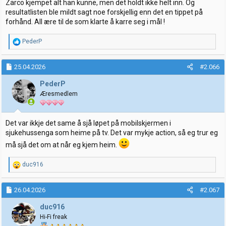
Zarco kjempet alt han kunne, men det holdt ikke helt inn. Og
resultatlisten ble mildt sagt noe forskjellig enn det en tippet på
forhånd. All ære til de som klarte å karre seg i mål !
R
PederP
e
a
k
25.04.2026
#2.066
s
j
PederP
o
Æresmedlem
n
e
r
:
Det var ikkje det same å sjå løpet på mobilskjermen i
sjukehussenga som heime på tv. Det var mykje action, så eg trur eg
må sjå det om at når eg kjem heim.
R
duc916
e
a
k
26.04.2026
#2.067
s
j
duc916
o
Hi-Fi freak
n