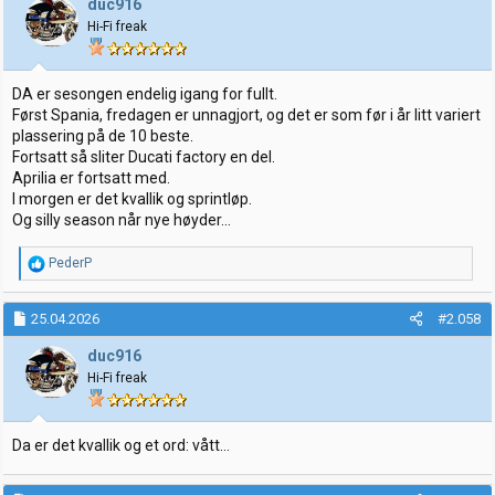
duc916
Hi-Fi freak
DA er sesongen endelig igang for fullt.
Først Spania, fredagen er unnagjort, og det er som før i år litt variert
plassering på de 10 beste.
Fortsatt så sliter Ducati factory en del.
Aprilia er fortsatt med.
I morgen er det kvallik og sprintløp.
Og silly season når nye høyder...
R
PederP
e
a
k
25.04.2026
#2.058
s
j
duc916
o
Hi-Fi freak
n
e
r
:
Da er det kvallik og et ord: vått...