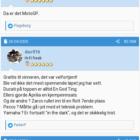
e
r
:
Da er det MotoGP...
R
Flageborg
e
a
k
26.04.2026
#2.068
s
j
duc916
o
Hi-Fi freak
n
e
r
:
Grattis til vinneren, det var velfortjent!
Ble vel ikke det mest spennende løpet jeg har sett.
Ducati på toppen er alltid En God Ting.
Ellers gjorde Aprilia en kjempeinnsats.
Og de andre ? Zarco rullet inn til en flott 7ende plass.
Pecco ? Måtte gå i pit med et teknisk problem.
Yamaha ? Er fortsatt "in the dark", og det er skikkelig trist.
R
PederP
e
a
k