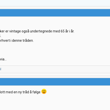
uker er vintage også undertegnede med 65 år i år.
.
rhvert i denne tråden.
ia...
l
ott med en ny tråd å følge