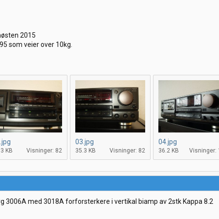
høsten 2015
X 95 som veier over 10kg.
.jpg
03.jpg
04.jpg
.3 KB
Visninger: 82
35.3 KB
Visninger: 82
36.2 KB
Visninger:
g 3006A med 3018A forforsterkere i vertikal biamp av 2stk Kappa 8.2