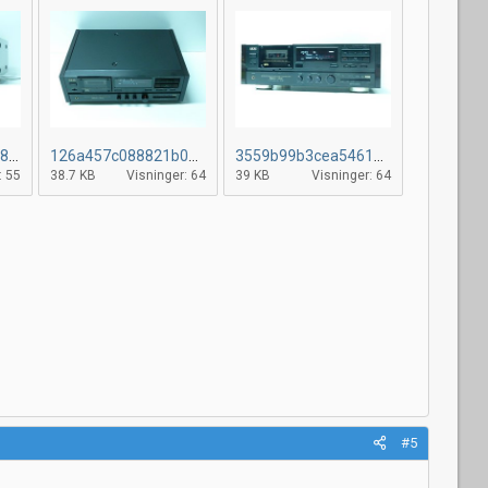
50ebff22daa82e518e167aace25eed55f.jpg
126a457c088821b09932a609d46fa1023.jpg
3559b99b3cea5461e53e7fa260f480d22.jpg
: 55
38.7 KB
Visninger: 64
39 KB
Visninger: 64
#5