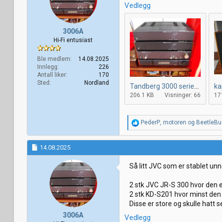
Vedlegg
3006A
Hi-Fi entusiast
Ble medlem
14.08.2025
Innlegg
226
Antall liker
170
Sted
Nordland
Tandberg 3000 serien 1.jpg
ka
206.1 KB
Visninger: 66
17
R
PederP
,
motoren
og
BeetleBu
e
a
k
14.08.2025
s
j
Så litt JVC som er stablet unn
o
n
2 stk JVC JR-S 300 hvor den 
e
r
2 stk KD-S201 hvor minst den 
:
Disse er store og skulle hatt s
3006A
Vedlegg