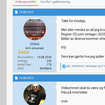
å
a
Diskusjonstråd
Se tråd i gallerivisning
d
r
s
t
14.08.2025
t
d
a
a
Takk for innslipp.
r
t
t
o
Mer eller mindre av alt jeg br
e
Regner CD som vintage i 2025
r
Bilder av diverse kommer ette
3006A
PS!
Hi-Fi entusiast
Dere kan gjette hva jeg spiller v
Ble medlem
14.08.2025
Innlegg
226
Antall liker
170
R
ptb
,
Valentino
,
Seskage
og 3 ti
Sted
Nordland
e
a
k
14.08.2025
s
j
Velkommen skal du være og fl
o
Pøs på med bilder
n
e
r
mvh
: