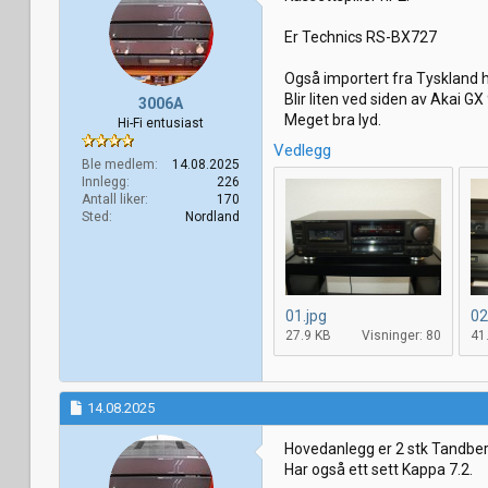
Er Technics RS-BX727
Også importert fra Tyskland 
Blir liten ved siden av Akai G
3006A
Meget bra lyd.
Hi-Fi entusiast
Vedlegg
Ble medlem
14.08.2025
Innlegg
226
Antall liker
170
Sted
Nordland
01.jpg
02
27.9 KB
Visninger: 80
41
14.08.2025
Hovedanlegg er 2 stk Tandber
Har også ett sett Kappa 7.2.