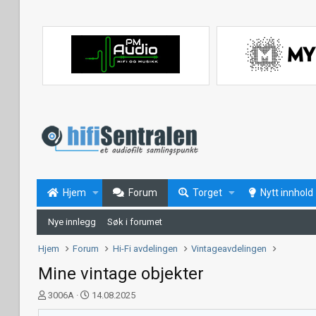
Hjem
Forum
Torget
Nytt innhold
Nye innlegg
Søk i forumet
Hjem
Forum
Hi-Fi avdelingen
Vintageavdelingen
Mine vintage objekter
T
S
3006A
14.08.2025
r
t