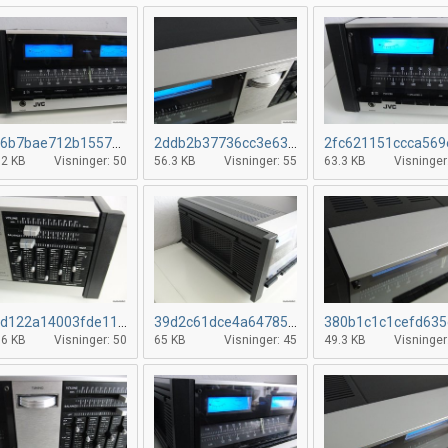
1e6b7bae712b1557c09f0b189e49968e6.jpg
2ddb2b37736cc3e6314dc5b323960cdc3.jpg
.2 KB
Visninger: 50
56.3 KB
Visninger: 55
63.3 KB
Visninger
12d122a14003fde11c094eb1db4a06616.jpg
39d2c61dce4a6478563aa4fe4fd544c6e.jpg
.6 KB
Visninger: 50
65 KB
Visninger: 45
49.3 KB
Visninger