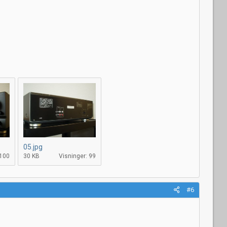
05.jpg
 100
30 KB
Visninger: 99
#6