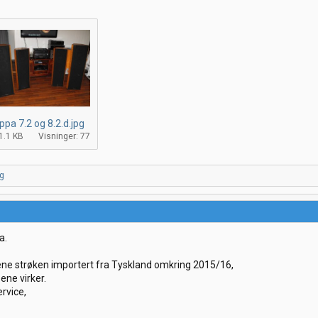
ppa 7.2 og 8.2.d.jpg
1.1 KB
Visninger: 77
g
a.
ene strøken importert fra Tyskland omkring 2015/16,
ene virker.
ervice,