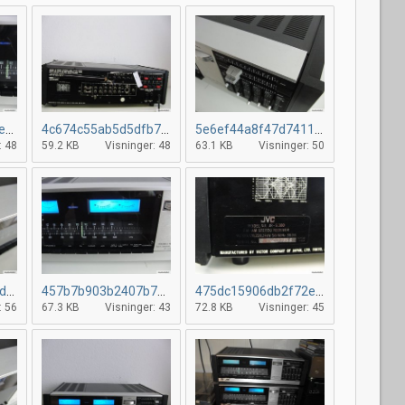
2fc621151ccca569e1fa8a464be3fd861.jpg
4c674c55ab5d5dfb795157c57fe66f6dd.jpg
5e6ef44a8f47d7411c810d604e1a10ec1.jpg
: 48
59.2 KB
Visninger: 48
63.1 KB
Visninger: 50
380b1c1c1cefd635d24a299b4f80f3858.jpg
457b7b903b2407b78b653e07df65c45f7.jpg
475dc15906db2f72e646665c49e9bfe66.jpg
: 56
67.3 KB
Visninger: 43
72.8 KB
Visninger: 45