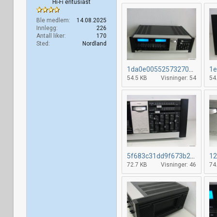
Hi-Fi entusiast
Ble medlem
14.08.2025
Innlegg
226
Antall liker
170
Sted
Nordland
1da0e005525732701cbcc3d973e522686.jpg
54.5 KB
Visninger: 54
54
5f683c31dd9f673b2c2a121127645bb48.jpg
72.7 KB
Visninger: 46
74