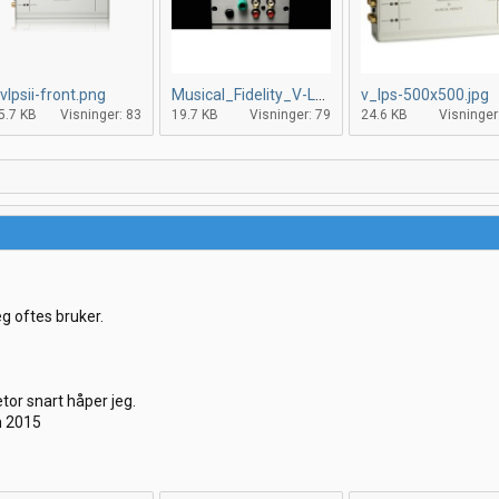
vlpsii-front.png
Musical_Fidelity_V-LPS_II_Bild_Top_670-500x500.jpg
v_lps-500x500.jpg
5.7 KB
Visninger: 83
19.7 KB
Visninger: 79
24.6 KB
Visninger
eg oftes bruker.
tor snart håper jeg.
n 2015