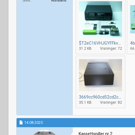
Sted
Nordland
$T2eC16VHJGYFFkvfu7,RBSR)heI0wg~~60_12.jpg
31.2 KB
Visninger: 72
66
3669cc960cd52cd2cea9385022ad56094.jpg
35.1 KB
Visninger: 82
14.08.2025
Kassettspiller nr 2.