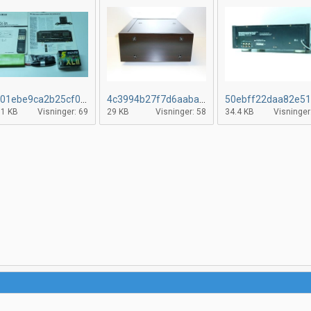
4b01ebe9ca2b25cf024f7a324d20358ed.jpg
4c3994b27f7d6aaba8cad1c17eba9947c.jpg
.1 KB
Visninger: 69
29 KB
Visninger: 58
34.4 KB
Visninger