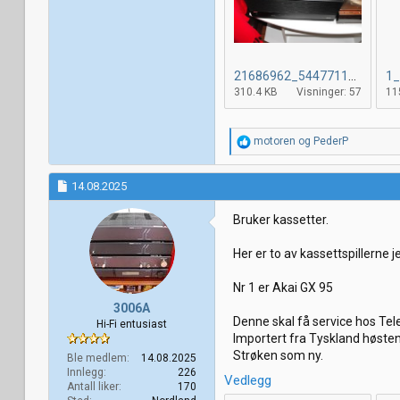
21686962_544771149191960_4786445973844633271_o.jpg
1_
310.4 KB
Visninger: 57
11
R
motoren
og
PederP
e
a
k
14.08.2025
s
j
Bruker kassetter.
o
n
Her er to av kassettspillerne j
e
r
:
Nr 1 er Akai GX 95
3006A
Denne skal få service hos Tele
Hi-Fi entusiast
Importert fra Tyskland høste
Strøken som ny.
Ble medlem
14.08.2025
Innlegg
226
Vedlegg
Antall liker
170