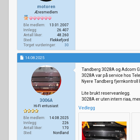
motoren
Æresmedlem
Ble medlem
13.01.2007
Innlegg
26.407
Antall liker
48.260
Sted
Flekkefjord
Torget vurderinger
30
14.08.2025
Tandberg 3028A og Adcom G
3028A var på service hos Tele
Nyere Tandberg fjernkontroll l
Lite brukt reserveanlegg.
3028A er uten intern riaa, men
3006A
Hi-Fi entusiast
Vedlegg
Ble medlem
14.08.2025
Innlegg
226
Antall liker
170
Sted
Nordland