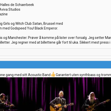
s Halles de Schaerbeek
Aviva Studios
azine
g Girls og Witch Club Satan, Brussel med
n med Godspeed You! Black Emperor.
is og Manchester. Prøver å komme på lister over forsalg. Jeg setter Manch
illetter. Jeg regner med at billettene går fort til uka. Sikkert mest press 
enne gang med sitt Acoustic Band
Garantert uten synthbass og tromm