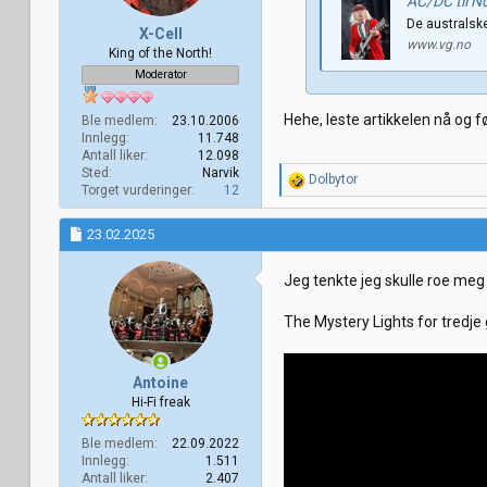
AC/DC til N
De australske
X-Cell
www.vg.no
King of the North!
Moderator
Hehe, leste artikkelen nå og f
Ble medlem
23.10.2006
Innlegg
11.748
Antall liker
12.098
Sted
Narvik
R
Dolbytor
Torget vurderinger
12
e
a
k
23.02.2025
s
j
Jeg tenkte jeg skulle roe meg 
o
n
e
The Mystery Lights for tredje g
r
:
Antoine
Hi-Fi freak
Ble medlem
22.09.2022
Innlegg
1.511
Antall liker
2.407