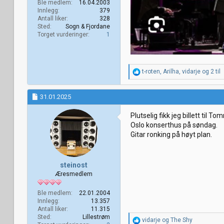
Ble medlem
16.04.2003
Innlegg
379
Antall liker
328
Sted
Sogn & Fjordane
Torget vurderinger
1
R
t-roten
,
Arilha
,
vidarje
og 2 til
e
a
k
31.01.2025
s
j
Plutselig fikk jeg billett til
o
Oslo konserthus på søndag.
n
Gitar ronking på høyt plan.
e
r
:
steinost
Æresmedlem
Ble medlem
22.01.2004
Innlegg
13.357
Antall liker
11.315
Sted
Lillestrøm
R
vidarje
og
The Shy