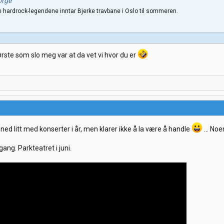
orge
 hardrock-legendene inntar Bjerke travbane i Oslo til sommeren.
ørste som slo meg var at da vet vi hvor du er
ned litt med konserter i år, men klarer ikke å la være å handle
... Noen 
ang. Parkteatret i juni.