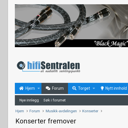
Hjem
Forum
Torget
Nytt innhold
Nye innlegg
Søk i forumet
Hjem
Forum
Musikk-avdelingen
Konserter
Konserter fremover