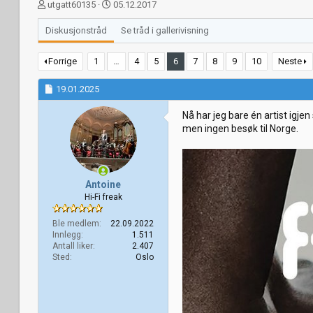
T
S
utgatt60135
05.12.2017
r
t
å
a
Diskusjonstråd
Se tråd i gallerivisning
d
r
s
t
Forrige
1
…
4
5
6
7
8
9
10
Neste
t
d
a
a
19.01.2025
r
t
t
o
Nå har jeg bare én artist igje
e
men ingen besøk til Norge.
r
Antoine
Hi-Fi freak
Ble medlem
22.09.2022
Innlegg
1.511
Antall liker
2.407
Sted
Oslo