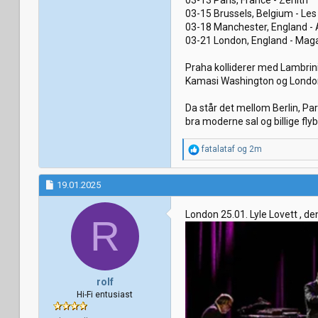
03-13 Paris, France - Zenith
03-15 Brussels, Belgium - Le
03-18 Manchester, England - 
03-21 London, England - Mag
Praha kolliderer med Lambrini
Kamasi Washington og Londo
Da står det mellom Berlin, Par
bra moderne sal og billige flyb
R
fatalataf
og
2m
e
a
k
19.01.2025
s
j
London 25.01. Lyle Lovett , d
o
R
n
e
r
:
rolf
Hi-Fi entusiast