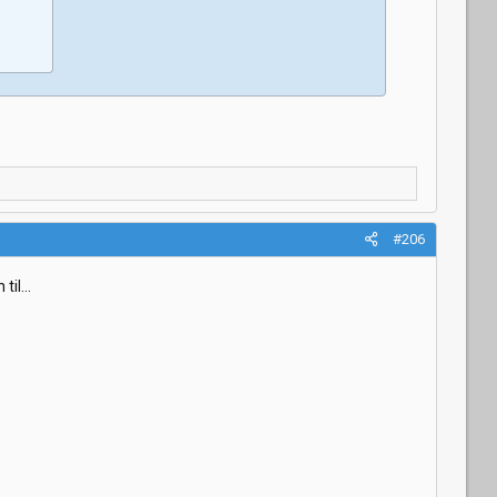
#206
til...