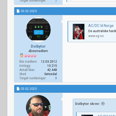
Torget vurderinger
2
e
a
k
03.02.2025
s
j
o
AC/DC til Norge
n
e
De australske hard
r
www.vg.no
:
Dolbytor
Æresmedlem
Ble medlem
12.03.2012
Innlegg
10.215
Antall liker
42.448
Sted
Setesdal
Torget vurderinger
8
03.02.2025
Dolbytor skrev: