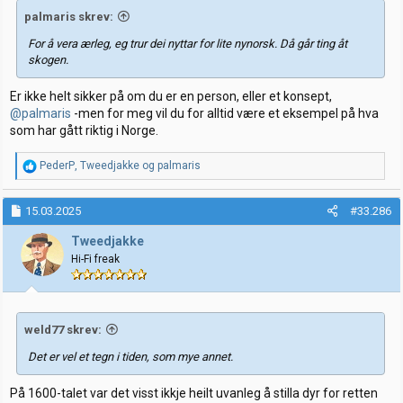
palmaris skrev:
For å vera ærleg, eg trur dei nyttar for lite nynorsk. Då går ting åt
skogen.
Er ikke helt sikker på om du er en person, eller et konsept,
@palmaris
-men for meg vil du for alltid være et eksempel på hva
som har gått riktig i Norge.
R
PederP
,
Tweedjakke
og
palmaris
e
a
k
15.03.2025
#33.286
s
j
Tweedjakke
o
Hi-Fi freak
n
e
r
:
weld77 skrev:
Det er vel et tegn i tiden, som mye annet.
På 1600-talet var det visst ikkje heilt uvanleg å stilla dyr for retten