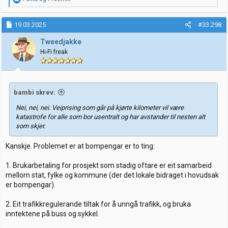
e
a
k
19.03.2025
#33.298
s
j
Tweedjakke
o
Hi-Fi freak
n
e
r
:
bambi skrev:
Nei, nei, nei. Veiprising som går på kjørte kilometer vil være
katastrofe for alle som bor usentralt og har avstander til nesten alt
som skjer.
Kanskje. Problemet er at bompengar er to ting:
1. Brukarbetaling for prosjekt som stadig oftare er eit samarbeid
mellom stat, fylke og kommune (der det lokale bidraget i hovudsak
er bompengar).
2. Eit trafikkregulerande tiltak for å unngå trafikk, og bruka
inntektene på buss og sykkel.