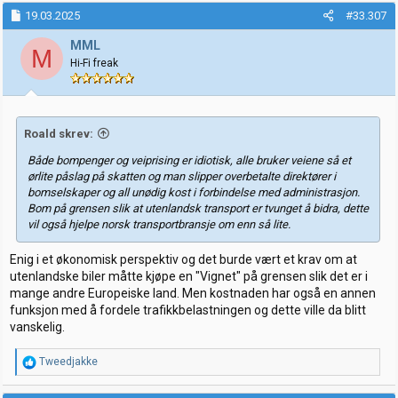
k
19.03.2025
#33.307
s
j
MML
M
o
Hi-Fi freak
n
e
r
:
Roald skrev:
Både bompenger og veiprising er idiotisk, alle bruker veiene så et
ørlite påslag på skatten og man slipper overbetalte direktører i
bomselskaper og all unødig kost i forbindelse med administrasjon.
Bom på grensen slik at utenlandsk transport er tvunget å bidra, dette
vil også hjelpe norsk transportbransje om enn så lite.
Enig i et økonomisk perspektiv og det burde vært et krav om at
utenlandske biler måtte kjøpe en "Vignet" på grensen slik det er i
mange andre Europeiske land. Men kostnaden har også en annen
funksjon med å fordele trafikkbelastningen og dette ville da blitt
vanskelig.
R
Tweedjakke
e
a