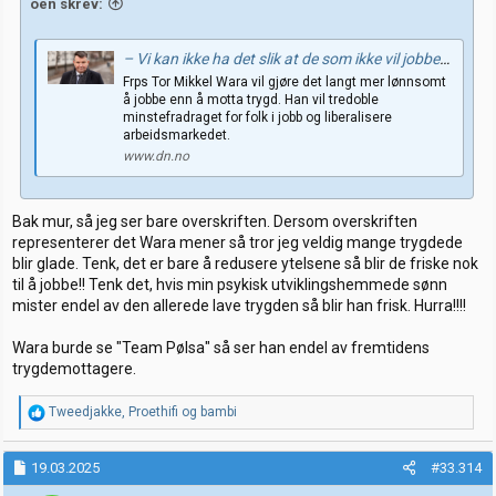
oen skrev:
– Vi kan ikke ha det slik at de som ikke vil jobbe, kommer hit mens de som jobber hardest flytter ut, sier Tor Mikkel Wara. (+)
Frps Tor Mikkel Wara vil gjøre det langt mer lønnsomt
å jobbe enn å motta trygd. Han vil tredoble
minstefradraget for folk i jobb og liberalisere
arbeidsmarkedet.
www.dn.no
Bak mur, så jeg ser bare overskriften. Dersom overskriften
representerer det Wara mener så tror jeg veldig mange trygdede
blir glade. Tenk, det er bare å redusere ytelsene så blir de friske nok
til å jobbe!! Tenk det, hvis min psykisk utviklingshemmede sønn
mister endel av den allerede lave trygden så blir han frisk. Hurra!!!!
Wara burde se "Team Pølsa" så ser han endel av fremtidens
trygdemottagere.
R
Tweedjakke
,
Proethifi
og
bambi
e
a
k
19.03.2025
#33.314
s