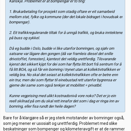
Kanskje. Problemet er at bompengar er to ting:
1. Brukarbetaling for prosjekt som stadig oftare er eit samarbeid
mellom stat, fylke og kommune (der det lokale bidraget i hovudsak er
bompengar).
2. Eit trafikkregulerande tiltak for å unngå trafikk, og bruka inntektene
på buss og sykkel.
Då eg budde i Oslo, budde vi like utanfor bomringen, og sjølv om
satsane var lågare den gongen (då var framleis diesel det snille
drivstoffet, forresten), kjentest det veldig urettferdig. Tilsvarande
kjenst det sikkert kjipt for dei som har flytta litt bort frå sentrum for å
få litt BOA, og så får ein bomring i trynet utan at kollektivtrafikken er
veldig bra. No skal det seiast at kollektivtrafikken ofte er betre enn
ein trur, men dei som flyttar til einebustad rett utanfor bygrensa er
gjerne dei same som også tenkjer at mobilitet = privatbil.
Kunne vegprising med ulikt kostnadsnivå vore noko? Det er jo ein
reell skilnad på om du skal rett innafor det som i dag er ringa inn av
bomring, eller fisa rundt der heile dagen?
Bare for å klargjøre så er jeg sterk motstander av bomringer også,
som jeg mener er usosialt og urettferdig. Problemet med slike
beskatninger som bompenger og kilometeravgift er at de rammer