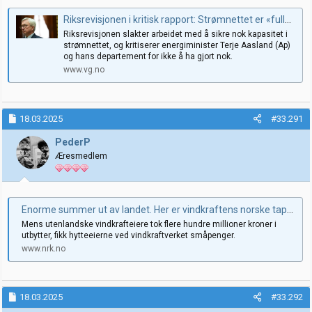
Riksrevisjonen i kritisk rapport: Strømnettet er «fullbooket»
Riksrevisjonen slakter arbeidet med å sikre nok kapasitet i
strømnettet, og kritiserer energiminister Terje Aasland (Ap)
og hans departement for ikke å ha gjort nok.
www.vg.no
18.03.2025
#33.291
PederP
Æresmedlem
Enorme summer ut av landet. Her er vindkraftens norske tapere
Mens utenlandske vindkrafteiere tok flere hundre millioner kroner i
utbytter, fikk hytteeierne ved vindkraftverket småpenger.
www.nrk.no
18.03.2025
#33.292