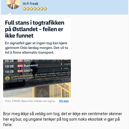
Hi-Fi freak
r
Bryr meg ikkje så veldig om tog; det er ikkje ein centimeter skinner
her eg bur, og ungane tenkjer på tog som noko eksotisk vi gjer på
ferie.