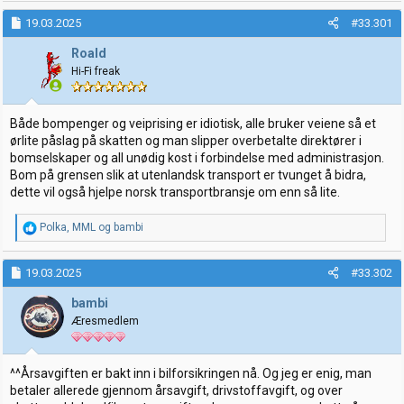
a
k
19.03.2025
#33.301
s
j
Roald
o
Hi-Fi freak
n
e
r
:
Både bompenger og veiprising er idiotisk, alle bruker veiene så et
ørlite påslag på skatten og man slipper overbetalte direktører i
bomselskaper og all unødig kost i forbindelse med administrasjon.
Bom på grensen slik at utenlandsk transport er tvunget å bidra,
dette vil også hjelpe norsk transportbransje om enn så lite.
R
Polka
,
MML
og
bambi
e
a
k
19.03.2025
#33.302
s
j
bambi
o
Æresmedlem
n
e
r
:
^^Årsavgiften er bakt inn i bilforsikringen nå. Og jeg er enig, man
betaler allerede gjennom årsavgift, drivstoffavgift, og over