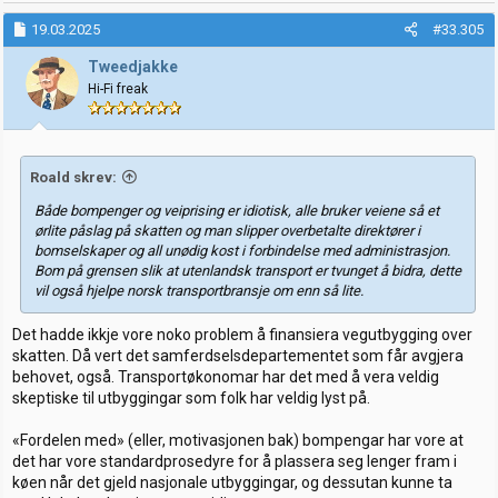
19.03.2025
#33.305
Tweedjakke
Hi-Fi freak
Roald skrev:
Både bompenger og veiprising er idiotisk, alle bruker veiene så et
ørlite påslag på skatten og man slipper overbetalte direktører i
bomselskaper og all unødig kost i forbindelse med administrasjon.
Bom på grensen slik at utenlandsk transport er tvunget å bidra, dette
vil også hjelpe norsk transportbransje om enn så lite.
Det hadde ikkje vore noko problem å finansiera vegutbygging over
skatten. Då vert det samferdselsdepartementet som får avgjera
behovet, også. Transportøkonomar har det med å vera veldig
skeptiske til utbyggingar som folk har veldig lyst på.
«Fordelen med» (eller, motivasjonen bak) bompengar har vore at
det har vore standardprosedyre for å plassera seg lenger fram i
køen når det gjeld nasjonale utbyggingar, og dessutan kunne ta