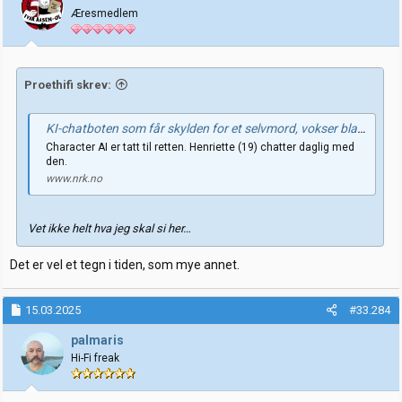
Æresmedlem
Proethifi skrev:
KI-chatboten som får skylden for et selvmord, vokser blant unge
Character AI er tatt til retten. Henriette (19) chatter daglig med
den.
www.nrk.no
Vet ikke helt hva jeg skal si her…
Det er vel et tegn i tiden, som mye annet.
15.03.2025
#33.284
palmaris
Hi-Fi freak