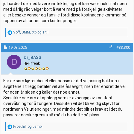
jo hardest de med lavere inntekter, og det kan være nok til at noen
med dårlig råd velger bort å være med på forskjellige aktiviteter
eller besøke venner og familie fordi disse kostnadene kommer på
toppen av alt annet som koster penger.
R
Voff
,
JMM
,
ptb
og 1 til
e
a
k
19.03.2025
#33.300
s
j
Dr_BASS
D
o
Hi-Fi freak
n
e
r
:
For de som kjører diesel eller bensin er det veiprising bakt inn i
avgiftene. I tillegg betaler vel alle årsavgift, men her endret de vel
for noen år siden og kaller det noe annet.
Syns ikke noe om et opplegg som er avhengig av konstant
overvåkning for å fungere. Dessuten vil det bli veldig skjevt for
nordmenn Vs utlendinger, med mindre det blir et krav at i det du
passerer norske grensa så må du ha dette på plass.
R
Proethifi
og
bambi
e