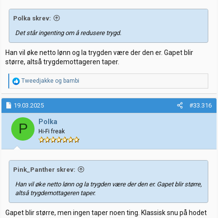
Polka skrev:
Det står ingenting om å redusere trygd.
Han vil øke netto lønn og la trygden være der den er. Gapet blir
større, altså trygdemottageren taper.
R
Tweedjakke
og
bambi
e
a
k
19.03.2025
#33.316
s
j
Polka
P
o
Hi-Fi freak
n
e
r
:
Pink_Panther skrev:
Han vil øke netto lønn og la trygden være der den er. Gapet blir større,
altså trygdemottageren taper.
Gapet blir større, men ingen taper noen ting. Klassisk snu på hodet