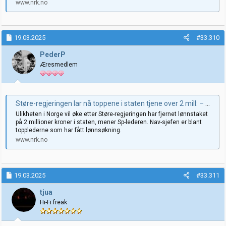
www.nrk.no
19.03.2025
#33.310
PederP
Æresmedlem
Støre-regjeringen lar nå toppene i staten tjene over 2 mill: – Uklokt
Ulikheten i Norge vil øke etter Støre-regjeringen har fjernet lønnstaket
på 2 millioner kroner i staten, mener Sp-lederen. Nav-sjefen er blant
topplederne som har fått lønnsøkning.
www.nrk.no
19.03.2025
#33.311
tjua
Hi-Fi freak