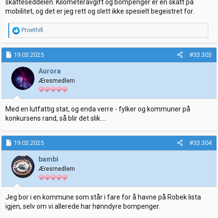
skatteseddelen. Kilometeravgift og bompenger er en skatt på
mobilitet, og det er jeg rett og slett ikke spesielt begeistret for.
R
Proethifi
e
a
k
19.03.2025
#33.303
s
j
Aurora
o
Æresmedlem
n
e
r
:
Med en lutfattig stat, og enda verre - fylker og kommuner på
konkursens rand, så blir det slik....
19.03.2025
#33.304
bambi
Æresmedlem
Jeg bor i en kommune som står i fare for å havne på Robek lista
igjen, selv om vi allerede har hønndyre bompenger.