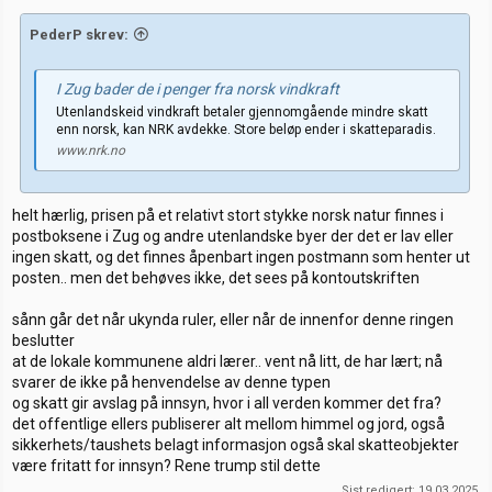
PederP skrev:
I Zug bader de i penger fra norsk vindkraft
Utenlandskeid vindkraft betaler gjennomgående mindre skatt
enn norsk, kan NRK avdekke. Store beløp ender i skatteparadis.
www.nrk.no
helt hærlig, prisen på et relativt stort stykke norsk natur finnes i
postboksene i Zug og andre utenlandske byer der det er lav eller
ingen skatt, og det finnes åpenbart ingen postmann som henter ut
posten.. men det behøves ikke, det sees på kontoutskriften
sånn går det når ukynda ruler, eller når de innenfor denne ringen
beslutter
at de lokale kommunene aldri lærer.. vent nå litt, de har lært; nå
svarer de ikke på henvendelse av denne typen
og skatt gir avslag på innsyn, hvor i all verden kommer det fra?
det offentlige ellers publiserer alt mellom himmel og jord, også
sikkerhets/taushets belagt informasjon også skal skatteobjekter
være fritatt for innsyn? Rene trump stil dette
Sist redigert:
19.03.2025