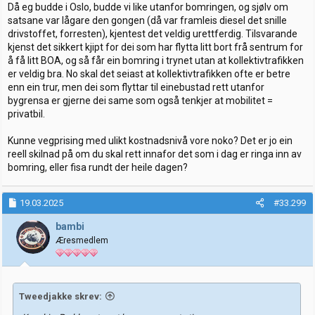
Då eg budde i Oslo, budde vi like utanfor bomringen, og sjølv om
satsane var lågare den gongen (då var framleis diesel det snille
drivstoffet, forresten), kjentest det veldig urettferdig. Tilsvarande
kjenst det sikkert kjipt for dei som har flytta litt bort frå sentrum for
å få litt BOA, og så får ein bomring i trynet utan at kollektivtrafikken
er veldig bra. No skal det seiast at kollektivtrafikken ofte er betre
enn ein trur, men dei som flyttar til einebustad rett utanfor
bygrensa er gjerne dei same som også tenkjer at mobilitet =
privatbil.
Kunne vegprising med ulikt kostnadsnivå vore noko? Det er jo ein
reell skilnad på om du skal rett innafor det som i dag er ringa inn av
bomring, eller fisa rundt der heile dagen?
19.03.2025
#33.299
bambi
Æresmedlem
Tweedjakke skrev: