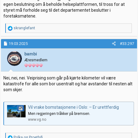
egen beslutning om å beholde helseplattformen, til tross for at
styret må forholde seg til det departementet beslutter i
foretaksmøtene.
R
skranglefant
e
a
k
19.03.2025
#33.297
s
j
bambi
o
Æresmedlem
n
e
r
:
Nei, nei, nei. Veiprising som går på kjørte kilometer vil være
katastrofe for alle som bor usentralt og har avstander til nesten alt
som skjer.
Vil vrake bomstasjonene i Oslo: – Er urettferdig
Men regjeringen tråkker på bremsen.
www.vg.no
R
Polka
og
Proethifi