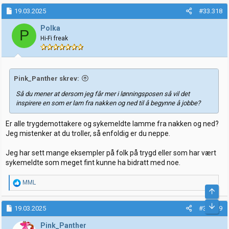
a
k
19.03.2025
#33.318
s
j
Polka
P
o
Hi-Fi freak
n
e
r
:
Pink_Panther skrev:
Så du mener at dersom jeg får mer i lønningsposen så vil det
inspirere en som er lam fra nakken og ned til å begynne å jobbe?
Er alle trygdemottakere og sykemeldte lamme fra nakken og ned?
Jeg mistenker at du troller, så enfoldig er du neppe.
Jeg har sett mange eksempler på folk på trygd eller som har vært
sykemeldte som meget fint kunne ha bidratt med noe.
R
MML
e
Top
a
Bunn
k
19.03.2025
#33.319
s
j
Pink_Panther