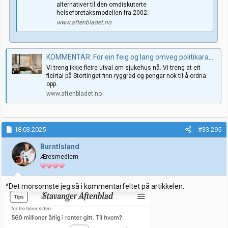
alternativer til den omdiskuterte
helseforetaksmodellen fra 2002.
www.aftenbladet.no
KOMMENTAR: For ein feig og lang omveg politikarane vil ta
Vi treng ikkje fleire utval om sjukehus nå. Vi treng at eit
fleirtal på Stortinget finn ryggrad og pengar nok til å ordna
opp.
www.aftenbladet.no
18.03.2025
#33.295
BurntIsland
Æresmedlem
^Det morsomste jeg så i kommentarfeltet på artikkelen: