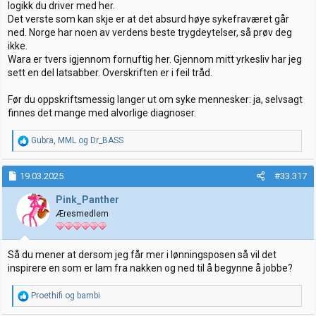
logikk du driver med her.
Det verste som kan skje er at det absurd høye sykefraværet går
ned. Norge har noen av verdens beste trygdeytelser, så prøv deg
ikke.
Wara er tvers igjennom fornuftig her. Gjennom mitt yrkesliv har jeg
sett en del latsabber. Overskriften er i feil tråd.
Før du oppskriftsmessig langer ut om syke mennesker: ja, selvsagt
finnes det mange med alvorlige diagnoser.
R
Gubra
,
MML
og
Dr_BASS
e
a
k
19.03.2025
#33.317
s
j
Pink_Panther
o
Æresmedlem
n
e
r
:
Så du mener at dersom jeg får mer i lønningsposen så vil det
inspirere en som er lam fra nakken og ned til å begynne å jobbe?
R
Proethifi
og
bambi
e