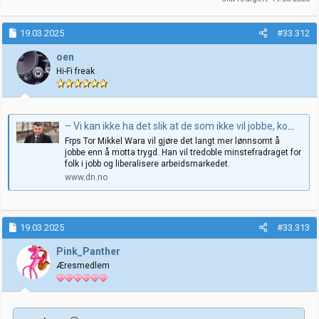
19.03.2025
#33.312
oen
Hi-Fi freak
– Vi kan ikke ha det slik at de som ikke vil jobbe, kommer hit mens de som jobber hardest flytter ut, sier Tor Mikkel Wara. (+)
Frps Tor Mikkel Wara vil gjøre det langt mer lønnsomt å
jobbe enn å motta trygd. Han vil tredoble minstefradraget for
folk i jobb og liberalisere arbeidsmarkedet.
www.dn.no
19.03.2025
#33.313
Pink_Panther
Æresmedlem