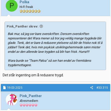
j
Polka
P
o
Hi-Fi freak
n
e
r
:
Pink_Panther skrev:
Bak mur, så jeg ser bare overskriften. Dersom overskriften
representerer det Wara mener så tror jeg veldig mange trygdede blir
glade. Tenk, det er bare å redusere ytelsene så blir de friske nok til å
jobbe!! Tenk det, hvis min psykisk utviklingshemmede sønn mister
endel av den allerede lave trygden så blir han frisk. Hurra!!!!
Wara burde se "Team Pølsa" så ser han endel av fremtidens
trygdemottagere.
Det står ingenting om å redusere trygd.
19.03.2025
#33.315
Pink_Panther
Æresmedlem