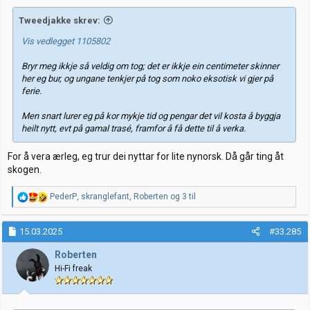
Tweedjakke skrev:
Vis vedlegget 1105802
Bryr meg ikkje så veldig om tog; det er ikkje ein centimeter skinner
her eg bur, og ungane tenkjer på tog som noko eksotisk vi gjer på
ferie.
Men snart lurer eg på kor mykje tid og pengar det vil kosta å byggja
heilt nytt, evt på gamal trasé, framfor å få dette til å verka.
For å vera ærleg, eg trur dei nyttar for lite nynorsk. Då går ting åt
skogen.
R
PederP
,
skranglefant
,
Roberten
og 3 til
e
a
k
15.03.2025
#33.285
s
j
Roberten
o
Hi-Fi freak
n
e
r
: