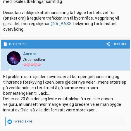
med lokale utbetringar samtidig.
Dessutan vil ikkje skattefinansiering ta høgde for behovet for
(ønsket om) å regulera trafikken inn til byområde. Vegprising vil
gjera det, men eg skjønar
@Dr_BASS
' bekymring for konstant
overvåking.
19.03.2025
#33.306
Aurora
Æresmedlem
Et problem som sjelden nevnes, er at bompengefinansiering og
tilhørende forskyving i køen, bare gjelder nye veier... mens etterslep
på vedlikehold er i ferd med å gå samme veien som
bønnestengelen til Jack...
Det er ca 20 år siden jeg leste en uttalelse fra en eller annen
veiguru, at uansett hvor mange nye og bredere veier man bygde
inn/ut av Oslo, så ville det fortsatt være store køer...
R
Tweedjakke
e
a