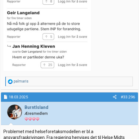
R
palmaris
e
a
k
18.03.2025
#33.296
s
j
BurntIsland
o
Æresmedlem
n
e
r
:
Problemet med helseforetaksmodellen er bl.a
ansvarsfraskrivingen. Fra regjering henvises det til Helse Midts