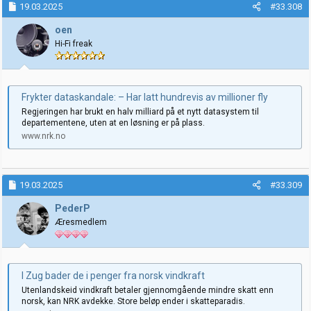
k
19.03.2025
#33.308
s
j
oen
o
Hi-Fi freak
n
e
r
:
Frykter dataskandale: – Har latt hundrevis av millioner fly
Regjeringen har brukt en halv milliard på et nytt datasystem til
departementene, uten at en løsning er på plass.
www.nrk.no
19.03.2025
#33.309
PederP
Æresmedlem
I Zug bader de i penger fra norsk vindkraft
Utenlandskeid vindkraft betaler gjennomgående mindre skatt enn
norsk, kan NRK avdekke. Store beløp ender i skatteparadis.