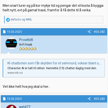
Men snart lurer eg på kor mykje tid og pengar det vil kosta å byggja
heilt nytt, evt på gamal trasé, framfor å få dette til å verka.
R
defacto
og
MML
e
a
k
15.03.2025
#33.282
s
j
Proethifi
o
Hi-Fi freak
n
e
r
:
KI-chatboten som får skylden for et selvmord, vokser blant unge
Character AI er tatt til retten. Henriette (19) chatter daglig med den.
www.nrk.no
Vet ikke helt hva jeg skal si her…
15.03.2025
#33.283
weld77