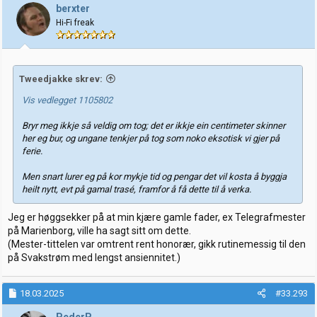
berxter
Hi-Fi freak
Tweedjakke skrev:
Vis vedlegget 1105802
Bryr meg ikkje så veldig om tog; det er ikkje ein centimeter skinner
her eg bur, og ungane tenkjer på tog som noko eksotisk vi gjer på
ferie.
Men snart lurer eg på kor mykje tid og pengar det vil kosta å byggja
heilt nytt, evt på gamal trasé, framfor å få dette til å verka.
Jeg er høggsekker på at min kjære gamle fader, ex Telegrafmester
på Marienborg, ville ha sagt sitt om dette.
(Mester-tittelen var omtrent rent honorær, gikk rutinemessig til den
på Svakstrøm med lengst ansiennitet.)
18.03.2025
#33.293