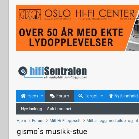
Hjem
Forum
Torget
Nytt innhold
Nye innlegg
Søk i forumet
Hjem
Forum
Mitt Hi-Fi oppsett
Mitt anlegg med bilder og in
gismo`s musikk-stue