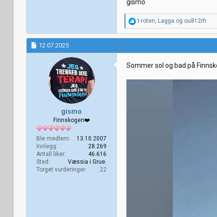
gismo
R
t-roten
,
Lagga
og
ou812rh
e
a
k
12.07.2025
s
j
Sommer sol og bad på Finnsko
o
n
e
r
:
gismo
Finnskogen❤️
Ble medlem
13.10.2007
Innlegg
28.269
Antall liker
46.616
Sted
Væssia i Grue.
Torget vurderinger
22