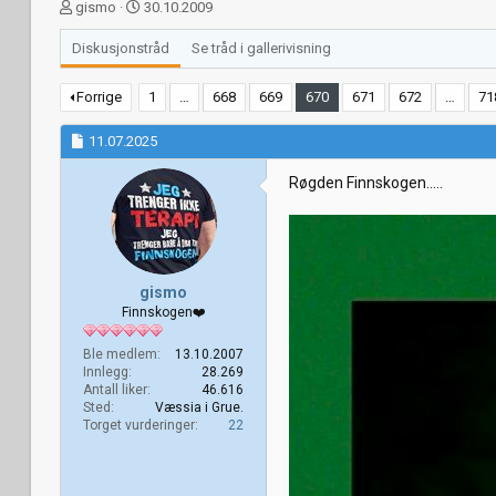
T
S
gismo
30.10.2009
r
t
å
a
Diskusjonstråd
Se tråd i gallerivisning
d
r
s
t
Forrige
1
…
668
669
670
671
672
…
71
t
d
a
a
11.07.2025
r
t
t
o
Røgden Finnskogen…..
e
r
gismo
Finnskogen❤️
Ble medlem
13.10.2007
Innlegg
28.269
Antall liker
46.616
Sted
Væssia i Grue.
Torget vurderinger
22