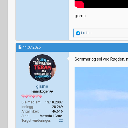
gismo
R
t-roten
e
a
k
11.07.2025
s
j
Sommer og sol ved Røgden, m
o
n
e
r
:
gismo
Finnskogen❤️
Ble medlem
13.10.2007
Innlegg
28.269
Antall liker
46.616
Sted
Væssia i Grue.
Torget vurderinger
22