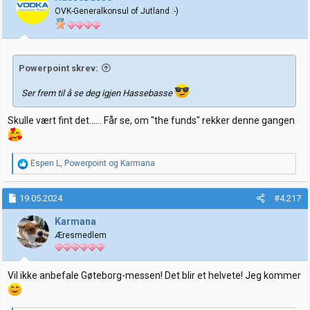
o
OVK-Generalkonsul of Jutland :-)
n
e
r
:
Powerpoint skrev:
Ser frem til å se deg igjen Hassebasse
Skulle vært fint det...... Får se, om "the funds" rekker denne gangen
R
Espen L
,
Powerpoint
og
Karmana
e
a
k
19.05.2024
#4.217
s
j
Karmana
o
Æresmedlem
n
e
r
:
Vil ikke anbefale Gøteborg-messen! Det blir et helvete! Jeg kommer