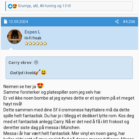
R
Grumpy
,
abl
,
AV-tuning
og 13 til
e
a
k
12.05.2024
#4.206
s
j
Espen L
o
Hi-Fi freak
n
e
r
:
Carry skrev:
God lyd i kveld
Neimen se her ja
Samme forsterker og platespiller som jeg selv har.
Er vel ikke noen bombe at jeg synes dette er et system på et meget
høyt nivå!
Dette sammen med dine Sf il cremonese høyttalere må da dette
spille helt fantastisk. Du har jo i tillegg et dedikert lytte rom. Kos deg
med et fantastisk anlegg Carry. Nå er det ned å få i litt frokost og
deretter siste dag på messa i München.
Messa i år har vært helt fantastisk. Mer vinyl en noen gang, har