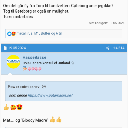
Om det går fly fra Torp til Landvetter i Gøteborg aner jeg ikke?
Tog til Gøteborg er også en mulighet.
Turen anbefales.
Sist redigert:
19.05.2024
R
metallirus
,
M1
,
Bulter
og 6 til
e
a
k
19.05.2024
#4.214
s
j
HasseBasse
o
OVK-Generalkonsul of Jutland :-)
n
e
r
:
Powerpoint skrev:
som denne
https://www.putamadre.se/
Mat..... og "Bloody Madre"