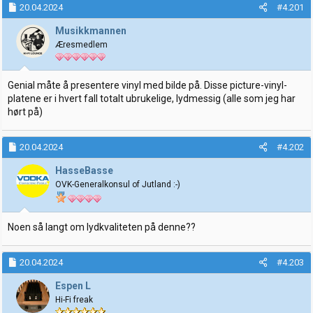
20.04.2024
#4.201
r
t
t
o
Musikkmannen
e
Æresmedlem
r
Genial måte å presentere vinyl med bilde på. Disse picture-vinyl-
platene er i hvert fall totalt ubrukelige, lydmessig (alle som jeg har
hørt på)
20.04.2024
#4.202
HasseBasse
OVK-Generalkonsul of Jutland :-)
Noen så langt om lydkvaliteten på denne??
20.04.2024
#4.203
Espen L
Hi-Fi freak