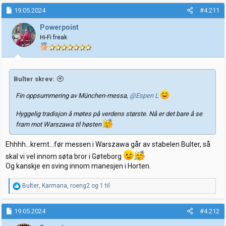
a
k
19.05.2024
#4.211
s
j
Powerpoint
o
Hi-Fi freak
n
e
r
:
Bulter skrev:
Fin oppsummering av München-messa,
@Espen L
Hyggelig tradisjon å møtes på verdens største. Nå er det bare å se
fram mot Warszawa til høsten
Ehhhh...kremt...før messen i Warszawa går av stabelen Bulter, så
skal vi vel innom søta bror i Gøteborg
Og kanskje en sving innom manesjen i Horten.
R
Bulter
,
Karmana
,
roeng2
og 1 til
e
a
k
19.05.2024
#4.212
s
j