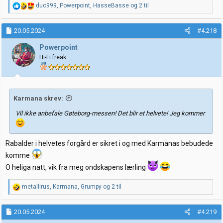
R
duc999
,
Powerpoint
,
HasseBasse
og 2 til
e
a
k
20.05.2024
#4.218
s
j
Powerpoint
o
Hi-Fi freak
n
e
r
:
Karmana skrev:
Vil ikke anbefale Gøteborg-messen! Det blir et helvete! Jeg kommer
Rabalder i helvetes forgård er sikret i og med Karmanas bebudede
komme
O heliga natt, vik fra meg ondskapens lærling
R
metallirus
,
Karmana
,
Grumpy
og 2 til
e
a
k
20.05.2024
#4.219
s