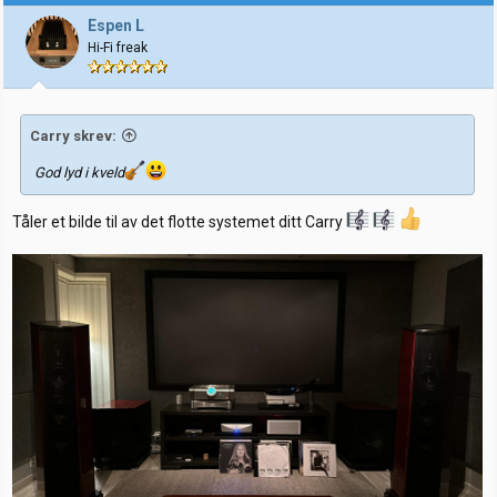
s
j
Espen L
o
Hi-Fi freak
n
e
r
:
Carry skrev:
God lyd i kveld
Tåler et bilde til av det flotte systemet ditt Carry