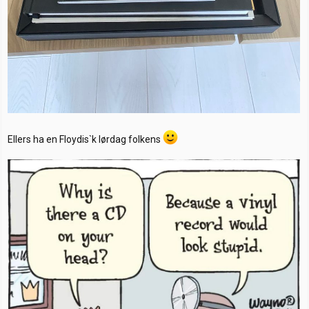
Ellers ha en Floydis`k lørdag folkens