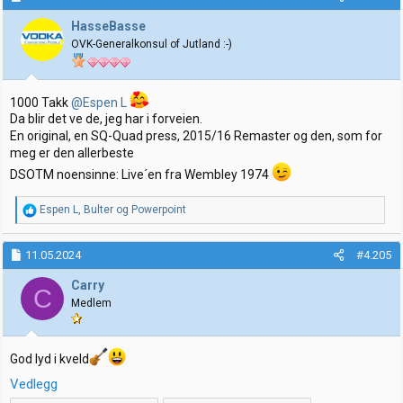
s
j
HasseBasse
o
OVK-Generalkonsul of Jutland :-)
n
e
r
:
1000 Takk
@Espen L
Da blir det ve de, jeg har i forveien.
En original, en SQ-Quad press, 2015/16 Remaster og den, som for
meg er den allerbeste
DSOTM noensinne: Live´en fra Wembley 1974
R
Espen L
,
Bulter
og
Powerpoint
e
a
k
11.05.2024
#4.205
s
j
Carry
C
o
Medlem
n
e
r
:
God lyd i kveld
Vedlegg