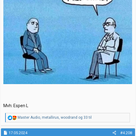
Mvh: Espen L
R
Master Audio
,
metallirus
,
woodrand
og 33 til
e
a
k
17.05.2024
#4.208