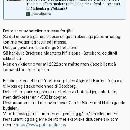
The hotel offers modern rooms and great food in the heart
of Gothenburg. Welcome!
www.elite.se
Dette er et av hotellene messa forgår i.
Så det er bare å gå ned å spise en god frokost, gå på rommet og
tømme ryggen og rett ned i messa.
Det gangavstand til de øvrige 3 hotellene.
Så har du jo Brødrene Maartens hifi sjappe i Gøteborg, og dit vil
sikkert du.
Men en viktig ting var at i 2022 som måtte man kjøpe billett på
forhånd for å komme inn.
For din del er det bare å sette seg i bilen å kjøre til Horten, ferja over
til Moss og strake veien ned til Gøteborg.
Det er flere parkeringshus i nærheten av hotellet jeg anbefalte,
men det koster en 4-500 kr døgnet.
Restauranter er det nok av nedover Gamla Alleen ned til den gamle
bydelen.
Vi rotter oss gjerne sammen en gjeng, og går på en eller annen
restaurant, og da gjerne de litt mer eksotiske tilbudene slik som
denne
https://www.putamadre.se/