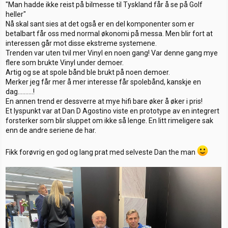
"Man hadde ikke reist på bilmesse til Tyskland får å se på Golf
heller"
Nå skal sant sies at det også er en del komponenter som er
betalbart får oss med normal økonomi på messa. Men blir fort at
interessen går mot disse ekstreme systemene.
Trenden var uten tvil mer Vinyl en noen gang! Var denne gang mye
flere som brukte Vinyl under demoer.
Artig og se at spole bånd ble brukt på noen demoer.
Merker jeg får mer å mer interesse får spolebånd, kanskje en
dag..........!
En annen trend er dessverre at mye hifi bare øker å øker i pris!
Et lyspunkt var at Dan D Agostino viste en prototype av en integrert
forsterker som blir sluppet om ikke så lenge. En litt rimeligere sak
enn de andre seriene de har.
Fikk forøvrig en god og lang prat med selveste Dan the man