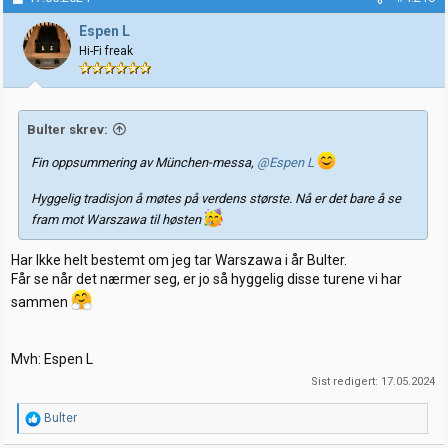
s
j
Espen L
o
Hi-Fi freak
n
e
r
:
Bulter skrev:
Fin oppsummering av München-messa,
@Espen L
Hyggelig tradisjon å møtes på verdens største. Nå er det bare å se
fram mot Warszawa til høsten
Har Ikke helt bestemt om jeg tar Warszawa i år Bulter.
Får se når det nærmer seg, er jo så hyggelig disse turene vi har
sammen
Mvh: Espen L
Sist redigert:
17.05.2024
R
Bulter
e