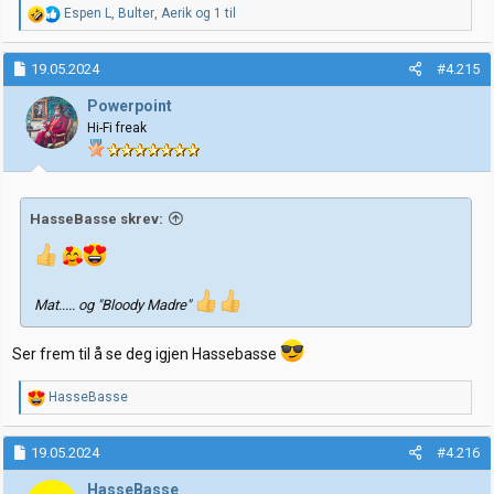
R
Espen L
,
Bulter
,
Aerik
og 1 til
e
a
k
19.05.2024
#4.215
s
j
Powerpoint
o
Hi-Fi freak
n
e
r
:
HasseBasse skrev:
Mat..... og "Bloody Madre"
Ser frem til å se deg igjen Hassebasse
R
HasseBasse
e
a
k
19.05.2024
#4.216
s
j
HasseBasse