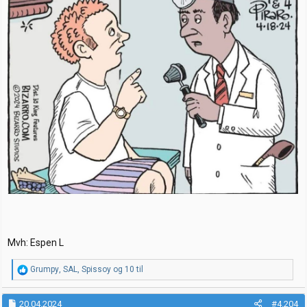
Mvh: Espen L
R
Grumpy
,
SAL
,
Spissoy
og 10 til
e
a
k
20.04.2024
#4.204