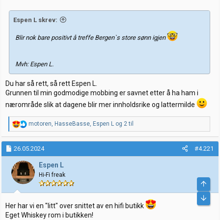
:
Espen L skrev:
Blir nok bare positivt å treffe Bergen`s store sønn igjen
Mvh: Espen L.
Du har så rett, så rett Espen L.
Grunnen til min godmodige mobbing er savnet etter å ha ham i
nærområde slik at dagene blir mer innholdsrike og lattermilde
R
motoren
,
HasseBasse
,
Espen L
og 2 til
e
a
k
26.05.2024
#4.221
s
j
Espen L
o
Hi-Fi freak
n
e
r
:
Her har vi en "litt" over snittet av en hifi butikk
Eget Whiskey rom i butikken!