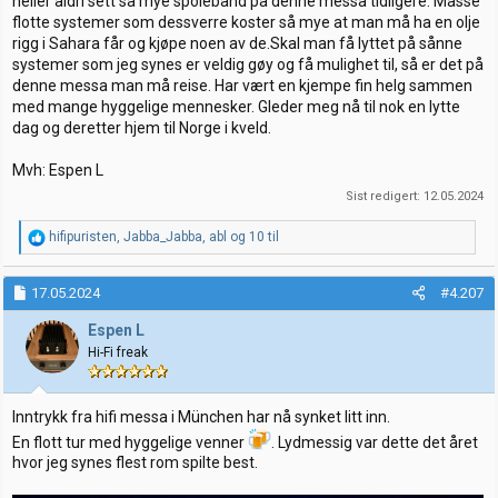
heller aldri sett så mye spolebånd på denne messa tidligere. Masse
flotte systemer som dessverre koster så mye at man må ha en olje
rigg i Sahara får og kjøpe noen av de.Skal man få lyttet på sånne
systemer som jeg synes er veldig gøy og få mulighet til, så er det på
denne messa man må reise. Har vært en kjempe fin helg sammen
med mange hyggelige mennesker. Gleder meg nå til nok en lytte
dag og deretter hjem til Norge i kveld.
Mvh: Espen L
Sist redigert:
12.05.2024
R
hifipuristen
,
Jabba_Jabba
,
abl
og 10 til
e
a
k
17.05.2024
#4.207
s
j
Espen L
o
Hi-Fi freak
n
e
r
:
Inntrykk fra hifi messa i München har nå synket litt inn.
En flott tur med hyggelige venner
. Lydmessig var dette det året
hvor jeg synes flest rom spilte best.