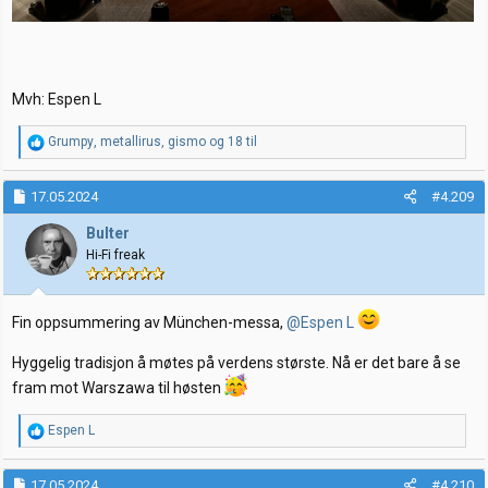
Mvh: Espen L
R
Grumpy
,
metallirus
,
gismo
og 18 til
e
a
k
17.05.2024
#4.209
s
j
Bulter
o
Hi-Fi freak
n
e
r
:
Fin oppsummering av München-messa,
@Espen L
Hyggelig tradisjon å møtes på verdens største. Nå er det bare å se
fram mot Warszawa til høsten
R
Espen L
e
a
k
17.05.2024
#4.210