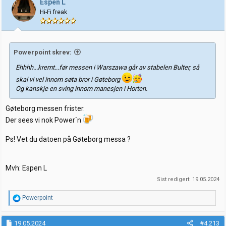
Espen L
o
Hi-Fi freak
n
e
r
:
Powerpoint skrev:
Ehhhh...kremt...før messen i Warszawa går av stabelen Bulter, så
skal vi vel innom søta bror i Gøteborg
Og kanskje en sving innom manesjen i Horten.
Gøteborg messen frister.
Der sees vi nok Power`n
Ps! Vet du datoen på Gøteborg messa ?
Mvh: Espen L
Sist redigert:
19.05.2024
R
Powerpoint
e
a
k
19.05.2024
#4.213