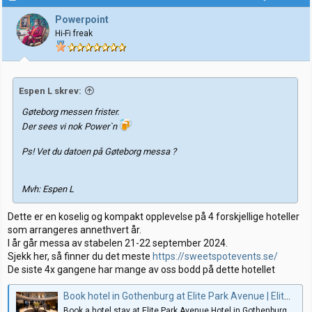
s
j
Powerpoint
o
Hi-Fi freak
n
e
r
:
Espen L skrev:
Gøteborg messen frister.
Der sees vi nok Power`n
Ps! Vet du datoen på Gøteborg messa ?
Mvh: Espen L
Dette er en koselig og kompakt opplevelse på 4 forskjellige hoteller
som arrangeres annethvert år.
I år går messa av stabelen 21-22 september 2024.
Sjekk her, så finner du det meste
https://sweetspotevents.se/
De siste 4x gangene har mange av oss bodd på dette hotellet
Book hotel in Gothenburg at Elite Park Avenue | Elite Hotels
Book a hotel stay at Elite Park Avenue Hotel in Gothenburg.