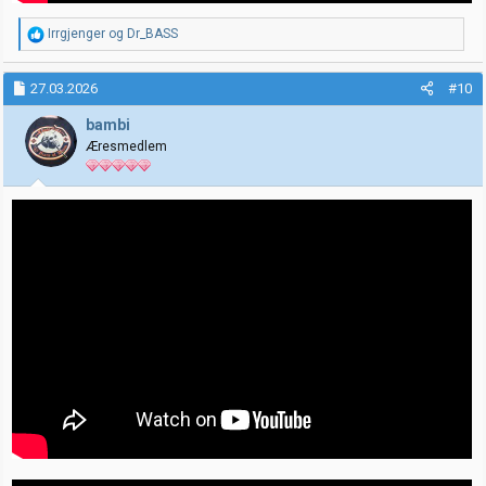
R
Irrgjenger
og
Dr_BASS
e
a
k
27.03.2026
#10
s
j
bambi
o
Æresmedlem
n
e
r
: