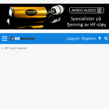
Logg inn
Registrer
Off-Topic Hjørnet