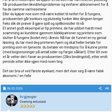
får produsenten likviditetsproblemer og innfører abbonement for å
ha de samme varmesetene
Eller du kjøper noe som må være koblet til nettet for å fungere,
produsenten går konkurs og plutselig funker ikke dingsen lenger.
Feks slik de prøver å gjøre spill og spillkonsoller til nå
Et annet godt eksempel er hp printere, de har jobbet hardt med
scamming av kundene gjennom blekkpatroner og printere som
slutter å fungere (kodet inn) i årevis. Nå har de funnet en ny genial
løsning: du tar med deg printeren hjem og skal heller betale for
printing som en tjeneste: du betaler en mndspris for å kunne printe
(med begrensninger på antall sider og farger såklart). Etter litt over
et år velter det i favør av produsenten (2års bindingstid), etter endt
periode sitter ikke igjen med noen ting
Det ser bra ut ved første øyekast, men det viser seg å være falsk
økonomi / en felle
06.03.2026
#8
Irrgjenger
Overivrig entusiast