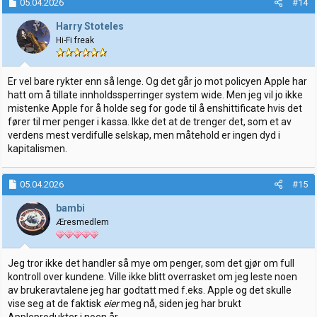
05.04.2026
#14
Harry Stoteles
Hi-Fi freak
Er vel bare rykter enn så lenge. Og det går jo mot policyen Apple har
hatt om å tillate innholdssperringer system wide. Men jeg vil jo ikke
mistenke Apple for å holde seg for gode til å enshittificate hvis det
fører til mer penger i kassa. Ikke det at de trenger det, som et av
verdens mest verdifulle selskap, men måtehold er ingen dyd i
kapitalismen.
05.04.2026
#15
bambi
Æresmedlem
Jeg tror ikke det handler så mye om penger, som det gjør om full
kontroll over kundene. Ville ikke blitt overrasket om jeg leste noen
av brukeravtalene jeg har godtatt med f.eks. Apple og det skulle
vise seg at de faktisk
eier
meg nå, siden jeg har brukt