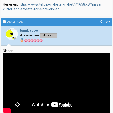
Her er en:
https://www.tek.no/nyheter/nyhet/i/1658XW/nissan-
kutter-app-stoette-for-eldre-elbiler
26.03.2026
#9
bambadoo
Æresmedlem
Moderator
Nissan