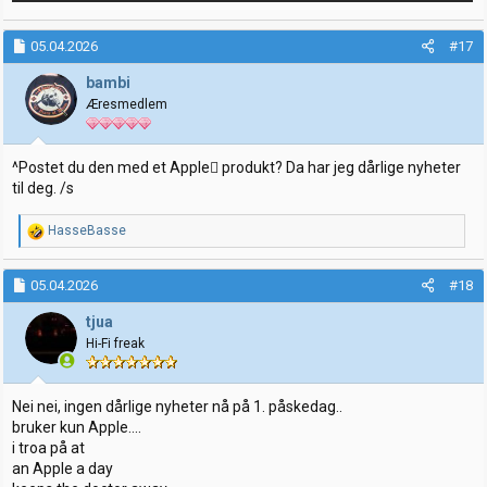
05.04.2026
#17
bambi
Æresmedlem
^Postet du den med et Apple produkt? Da har jeg dårlige nyheter
til deg. /s
R
HasseBasse
e
a
k
05.04.2026
#18
s
j
tjua
o
Hi-Fi freak
n
e
r
:
Nei nei, ingen dårlige nyheter nå på 1. påskedag..
bruker kun Apple….
i troa på at
an Apple a day