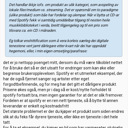
Det handlar ikkje iofs. om produkt av ulik kategori, som avspeling av
lokale filer/medium vs. streaming.
Det
er spørsmål om to paradigme
(ulike produkt) som båe har fordelar og ulempar. Når vi bytta ut CD-ar
med Spotify fekk vi samtidig umiddelbar tilgang til nesten heile
musikkbiblioteket i verda, breitt tilgjengeleg og til ein pris som
tilsvara ca. ein CD i månaden.
Eg tolkar enshittification som å vera korleis særleg dei digitale
tenestene vert jamt dårlegare etter kvart når dei har oppnådd
hegemoni, eller, i min eigen omsetjing/parafrase:
det er jo nettopp poenget mitt, dersom du må være tilkoblet nettet
for å bruke det så er det utsatt for endringer som kan øke eller
begrense brukeropplevelsen. Spotify er et utmerket eksempel, der
har de også fjernet sanger og artister etter eget
forgodtbefinnende, og for meg har det gitt et dårligere produkt.
Prisene økes også, men pr i dag så er kost/nytte forholdet til
spotify fortsatt bra, men ingen garantier for at det er slik fremover.
Fordelen er at spotify er en ren nett tjeneste, så å bytte til annen
leverandør er enkelt og kostnadsfritt
Det største problemet er der du kjøper et produkt som siden endres
slik at du feks får dyrere tjeneste, eller ikke en tjeneste i det hele
tatt.
For å ta et eksempel: du kjøper en bil som har varmeseter, plutselig