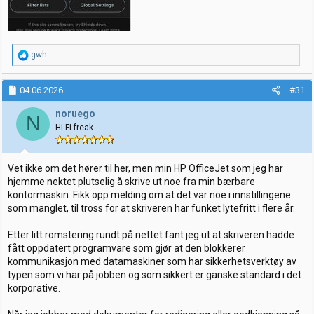
R
gwh
e
a
k
04.06.2026
#31
s
j
noruego
N
o
Hi-Fi freak
n
e
r
:
Vet ikke om det hører til her, men min HP OfficeJet som jeg har
hjemme nektet plutselig å skrive ut noe fra min bærbare
kontormaskin. Fikk opp melding om at det var noe i innstillingene
som manglet, til tross for at skriveren har funket lytefritt i flere år.
Etter litt romstering rundt på nettet fant jeg ut at skriveren hadde
fått oppdatert programvare som gjør at den blokkerer
kommunikasjon med datamaskiner som har sikkerhetsverktøy av
typen som vi har på jobben og som sikkert er ganske standard i det
korporative.