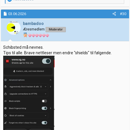
e
a
k
03.06.2026
#30
s
j
bambadoo
o
Æresmedlem
Moderator
n
e
r
:
Schibsted må nevnes.
Tips til alle. Brave nettleser men endre "shields" til følgende.