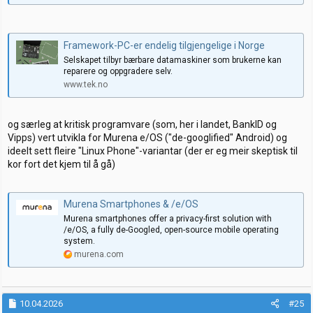
Framework-PC-er endelig tilgjengelige i Norge
Selskapet tilbyr bærbare datamaskiner som brukerne kan
reparere og oppgradere selv.
www.tek.no
og særleg at kritisk programvare (som, her i landet, BankID og
Vipps) vert utvikla for Murena e/OS ("de-googlified" Android) og
ideelt sett fleire "Linux Phone"-variantar (der er eg meir skeptisk til
kor fort det kjem til å gå)
Murena Smartphones & /e/OS
Murena smartphones offer a privacy-first solution with
/e/OS, a fully de-Googled, open-source mobile operating
system.
murena.com
10.04.2026
#25