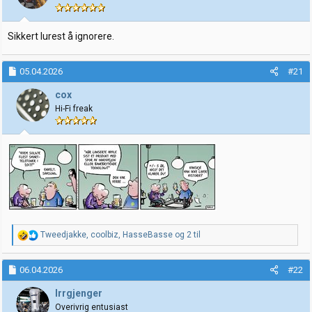
n
e
r
:
Sikkert lurest å ignorere.
05.04.2026
#21
cox
Hi-Fi freak
R
Tweedjakke
,
coolbiz
,
HasseBasse
og 2 til
e
a
k
06.04.2026
#22
s
j
Irrgjenger
o
Overivrig entusiast