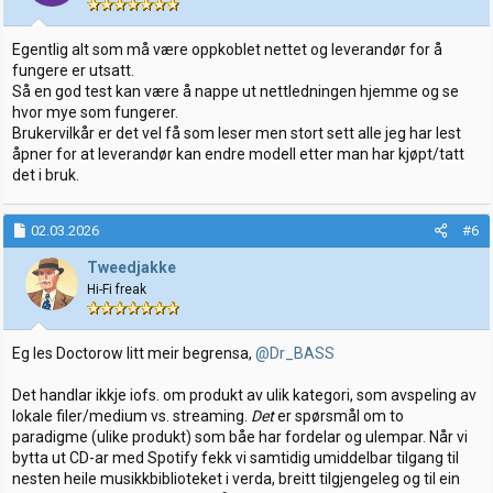
e
r
:
Egentlig alt som må være oppkoblet nettet og leverandør for å
fungere er utsatt.
Så en god test kan være å nappe ut nettledningen hjemme og se
hvor mye som fungerer.
Brukervilkår er det vel få som leser men stort sett alle jeg har lest
åpner for at leverandør kan endre modell etter man har kjøpt/tatt
det i bruk.
02.03.2026
#6
Tweedjakke
Hi-Fi freak
Eg les Doctorow litt meir begrensa,
@Dr_BASS
Det handlar ikkje iofs. om produkt av ulik kategori, som avspeling av
lokale filer/medium vs. streaming.
Det
er spørsmål om to
paradigme (ulike produkt) som båe har fordelar og ulempar. Når vi
bytta ut CD-ar med Spotify fekk vi samtidig umiddelbar tilgang til
nesten heile musikkbiblioteket i verda, breitt tilgjengeleg og til ein