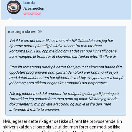
j
bambi
o
Æresmedlem
n
e
r
:
noruego skrev:
Vet ikke om det hører til her, men min HP OfficeJet som jeg har
hjemme nektet plutselig å skrive ut noe fra min bærbare
kontormaskin. Fikk opp melding om at det var noe i innstillingene
som manglet, til tross for at skriveren har funket lytefritt i flere år.
Etter litt romstering rundt på nettet fant jeg ut at skriveren hadde fått
oppdatert programvare som gjør at den blokkerer kommunikasjon
med datamaskiner som har sikkerhetsverktøy av typen som vi har på
jobben og som sikkert er ganske standard i det korporative.
Når jeg jobber med dokumenter for redigering eller godkjenning så
foretrekker jeg gamlemåten med penn og papir. Nå kan jeg sende
dokumenter til min private MacBook og skrive ut fra den, men
irriterende å måtte ta omveien.
Hvis jeg leser dette riktig er det ikke så rent lite provoserende. En
skriver skal da vel bare skrive ut det man forer den med, og ikke