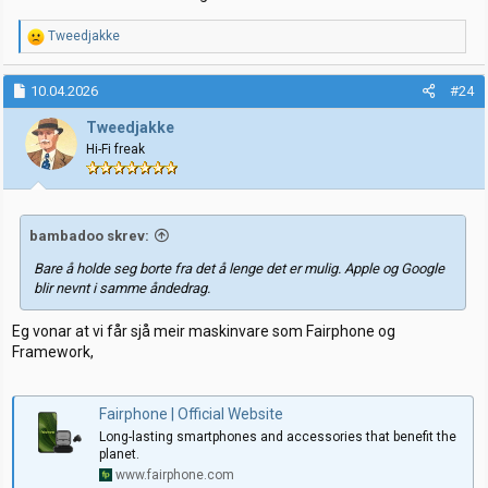
R
Tweedjakke
e
a
k
10.04.2026
#24
s
j
Tweedjakke
o
Hi-Fi freak
n
e
r
:
bambadoo skrev:
Bare å holde seg borte fra det å lenge det er mulig. Apple og Google
blir nevnt i samme åndedrag.
Eg vonar at vi får sjå meir maskinvare som Fairphone og
Framework,
Fairphone | Official Website
Long-lasting smartphones and accessories that benefit the
planet.
www.fairphone.com