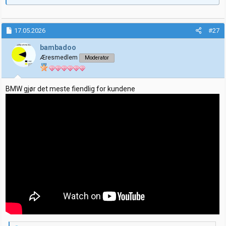
17.05.2026
#27
bambadoo
Æresmedlem
Moderator
BMW gjør det meste fiendlig for kundene