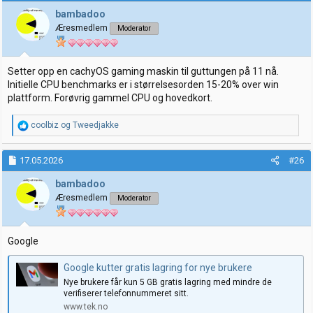
bambadoo
Æresmedlem
Moderator
Setter opp en cachyOS gaming maskin til guttungen på 11 nå.
Initielle CPU benchmarks er i størrelsesorden 15-20% over win
plattform. Forøvrig gammel CPU og hovedkort.
R
coolbiz
og
Tweedjakke
e
a
k
17.05.2026
#26
s
j
bambadoo
o
Æresmedlem
Moderator
n
e
r
:
Google
Google kutter gratis lagring for nye brukere
Nye brukere får kun 5 GB gratis lagring med mindre de
verifiserer telefonnummeret sitt.
www.tek.no