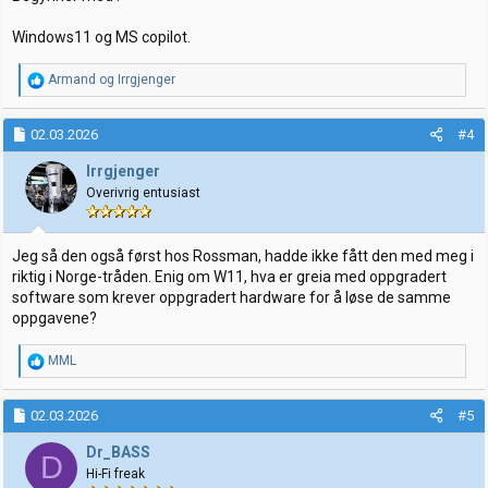
Windows11 og MS copilot.
R
Armand
og
Irrgjenger
e
a
k
02.03.2026
#4
s
j
Irrgjenger
o
Overivrig entusiast
n
e
r
:
Jeg så den også først hos Rossman, hadde ikke fått den med meg i
riktig i Norge-tråden. Enig om W11, hva er greia med oppgradert
software som krever oppgradert hardware for å løse de samme
oppgavene?
R
MML
e
a
k
02.03.2026
#5
s
j
Dr_BASS
D
o
Hi-Fi freak
n