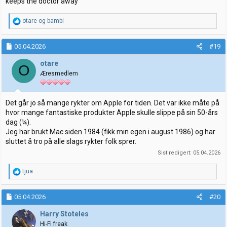
keeps the doctor away
R
otare
og
bambi
e
a
k
05.04.2026
#19
s
j
otare
O
o
Æresmedlem
n
e
r
:
Det går jo så mange rykter om Apple for tiden. Det var ikke måte på
hvor mange fantastiske produkter Apple skulle slippe på sin 50-års
dag (¼).
Jeg har brukt Mac siden 1984 (fikk min egen i august 1986) og har
sluttet å tro på alle slags rykter folk sprer.
Sist redigert:
05.04.2026
R
tjua
e
a
k
05.04.2026
#20
s
j
Harry Stoteles
o
Hi-Fi freak