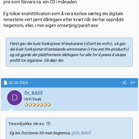
pris som tilsvara ca. ein CD i månaden.
Eg tolkar enshittification som å vera korleis særleg dei digitale
tenestene vert jamt dårlegare etter kvart når dei har oppnådd
hegemoni, eller, i min eigen omsetjing/parafrase:
Først gav dei kule funksjonar til brukarane («Don't be evil!»), så gav
dei kule funksjonar til betalande annonsørar («You are the product!»)
og så gjorde dei plattformene dårlegare for alle for å prøva å skapa
profitt for eigarane. Så døyr dei.
02.03.2026
#7
Dr_BASS
D
Hi-Fi freak
Tweedjakke skrev:
Eg les Doctorow litt meir begrensa,
@Dr_BASS