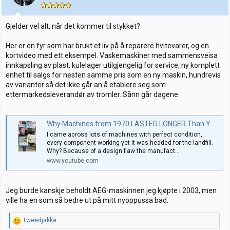
n
e
r
:
Gjelder vel alt, når det kommer til stykket?
Her er en fyr som har brukt et liv på å reparere hvitevarer, og en
kortvideo med ett eksempel. Vaskemaskiner med sammensveisa
innkapsling av plast, kulelager utilgjengelig for service, ny komplett
enhet til salgs for nesten samme pris som en ny maskin, hundrevis
av varianter så det ikke går an å etablere seg som
ettermarkedsleverandør av tromler. Sånn går dagene.
Why Machines from 1970 LASTED LONGER Than Your 2026 Models? #appliancesrepair #diyrepair
I came across lots of machines with perfect condition,
every component working yet it was headed for the landfill.
Why? Because of a design flaw the manufact...
www.youtube.com
Jeg burde kanskje beholdt AEG-maskinnen jeg kjøpte i 2003, men
ville ha en som så bedre ut på mitt nyoppussa bad.
R
Tweedjakke
e