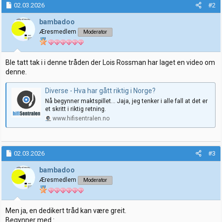
k
02.03.2026
#2
s
j
bambadoo
o
Æresmedlem
Moderator
n
e
r
:
Ble tatt tak i i denne tråden der Lois Rossman har laget en video om
denne.
Diverse - Hva har gått riktig i Norge?
Nå begynner maktspillet… Jaja, jeg tenker i alle fall at det er
et skritt i riktig retning.
www.hifisentralen.no
02.03.2026
#3
bambadoo
Æresmedlem
Moderator
Men ja, en dedikert tråd kan være greit.
Begynner med :