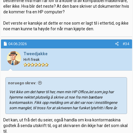
bestemme hva man får lov til å koble til av kompatibel maskinvare,
eller ikke. Hva blir det neste? At den bare skriver ut dokumenter hvis
de kommer fra en HP computer?
Det verste er kanskje at dette er noe som er lagt til i ettertid, og ikke
noe man kunne ta høyde for når man kjøpte den.
04.06.2026
#34
Tweedjakke
Hi-Fi freak
noruego skrev:
Vet ikke om det hører til her, men min HP OfficeJet som jeg har
hjemme nektet plutselig å skrive ut noe fra min bærbare
kontormaskin. Fikk opp melding om at det var noe i innstillingene
som manglet, til tross for at skriveren har funket lytefritt i flere år.
Det kan, ut frå det du seier, også handla om kva kontormaskina
godtek å senda utskrift til, og at skrivaren din ikkje har det som skal
til.