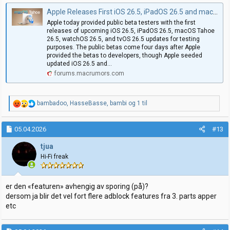
Apple Releases First iOS 26.5, iPadOS 26.5 and macOS Tahoe 26.5 Public Betas
Apple today provided public beta testers with the first
releases of upcoming iOS 26.5, iPadOS 26.5, macOS Tahoe
26.5, watchOS 26.5, and tvOS 26.5 updates for testing
purposes. The public betas come four days after Apple
provided the betas to developers, though Apple seeded
updated iOS 26.5 and...
forums.macrumors.com
R
bambadoo
,
HasseBasse
,
bambi
og 1 til
e
a
k
05.04.2026
#13
s
j
tjua
o
Hi-Fi freak
n
e
r
:
er den «featuren» avhengig av sporing (på)?
dersom ja blir det vel fort flere adblock features fra 3. parts apper
etc