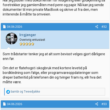
Når jeg jobber med dokumenter for redigering eller godkjenning så
foretrekker jeg gamlemåten med penn og papir. Nå kan jeg sende
dokumenter til min private MacBook og skrive ut fra den, men
irriterende å måtte ta omveien.
04.06.2026
#32
Irrgjenger
Overivrig entusiast
Som trådstarter tenker jeg at alt som bevisst velges gjort dårligere
enn før.
Om det er flatehogst i skogbruk med kortere levetid på
bordkledning som følge, eller programvareoppdateringer som
dreper batteritid på telefonen din og tvinger fram ny, ellr hva det
måtte være.
R
bambi
og
Tweedjakke
e
a
k
04.06.2026
#33
s