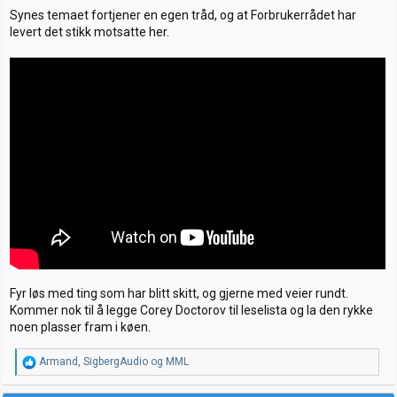
r
Synes temaet fortjener en egen tråd, og at Forbrukerrådet har
levert det stikk motsatte her.
Fyr løs med ting som har blitt skitt, og gjerne med veier rundt.
Kommer nok til å legge Corey Doctorov til leselista og la den rykke
noen plasser fram i køen.
R
Armand
,
SigbergAudio
og
MML
e
a