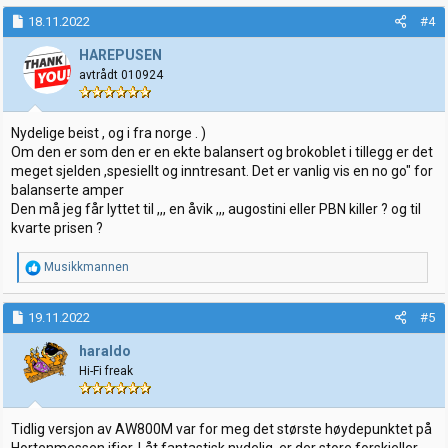
a
k
18.11.2022
#4
s
j
HAREPUSEN
o
avtrådt 010924
n
e
r
:
Nydelige beist , og i fra norge . )
Om den er som den er en ekte balansert og brokoblet i tillegg er det
meget sjelden ,spesiellt og inntresant. Det er vanlig vis en no go" for
balanserte amper
Den må jeg får lyttet til ,,, en åvik ,,, augostini eller PBN killer ? og til
kvarte prisen ?
R
Musikkmannen
e
a
k
19.11.2022
#5
s
j
haraldo
o
Hi-Fi freak
n
e
r
:
Tidlig versjon av AW800M var for meg det største høydepunktet på