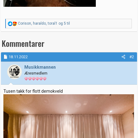
R
Corison
,
haraldo
,
toral1
og 5 til
e
a
k
Kommentarer
s
j
o
18.11.2022
#2
n
e
Musikkmannen
r
:
Æresmedlem
Tusen takk for flott demokveld