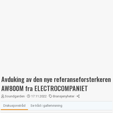
Avduking av den nye referanseforsterkeren
AW800M fra ELECTROCOMPANIET
T
S
K
Soundgarden
17.11.2022
Bransjenyheter
r
t
a
å
a
t
Diskusjonstråd
Se tråd i gallerivisning
d
r
e