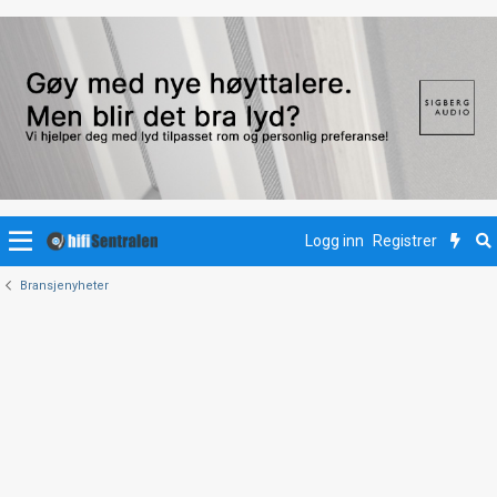
Logg inn
Registrer
Bransjenyheter