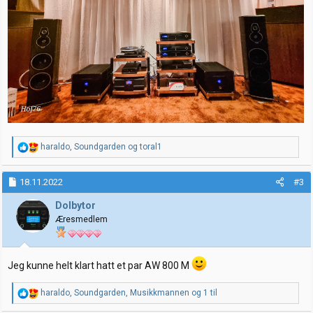
R
haraldo
,
Soundgarden
og
toral1
e
a
k
18.11.2022
#3
s
j
Dolbytor
o
Æresmedlem
n
e
r
:
Jeg kunne helt klart hatt et par AW 800 M
R
haraldo
,
Soundgarden
,
Musikkmannen
og 1 til
e