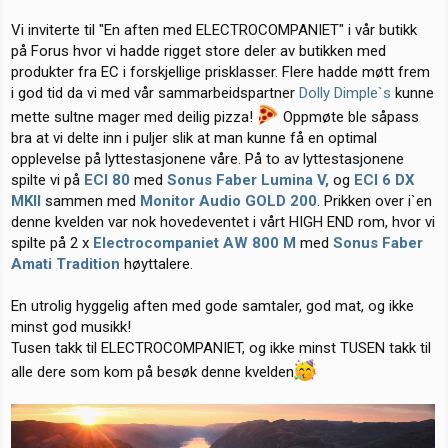
s
t
g
t
d
o
Vi inviterte til "En aften med ELECTROCOMPANIET" i vår butikk
a
a
r
på Forus hvor vi hadde rigget store deler av butikken med
r
t
i
produkter fra EC i forskjellige prisklasser. Flere hadde møtt frem
t
o
i god tid da vi med vår sammarbeidspartner
Dolly Dimple`s
kunne
e
r
mette sultne mager med deilig pizza!
Oppmøte ble såpass
bra at vi delte inn i puljer slik at man kunne få en optimal
opplevelse på lyttestasjonene våre. På to av lyttestasjonene
spilte vi på
ECI 80
med
Sonus Faber Lumina V,
og
ECI 6 DX
MKII
sammen med
Monitor Audio GOLD 200
. Prikken over i`en
denne kvelden var nok hovedeventet i vårt HIGH END rom, hvor vi
spilte på 2 x
Electrocompaniet AW 800 M
med
Sonus Faber
Amati Tradition
høyttalere.
En utrolig hyggelig aften med gode samtaler, god mat, og ikke
minst god musikk!
Tusen takk til ELECTROCOMPANIET, og ikke minst TUSEN takk til
alle dere som kom på besøk denne kvelden