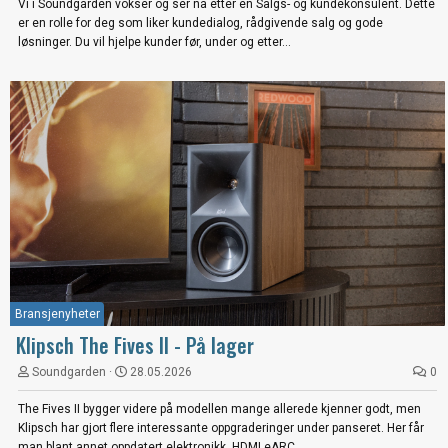
Vi i Soundgarden vokser og ser nå etter en Salgs- og kundekonsulent. Dette
er en rolle for deg som liker kundedialog, rådgivende salg og gode
løsninger. Du vil hjelpe kunder før, under og etter...
Bransjenyheter
Klipsch The Fives II - På lager
Soundgarden
28.05.2026
0
The Fives II bygger videre på modellen mange allerede kjenner godt, men
Klipsch har gjort flere interessante oppgraderinger under panseret. Her får
man blant annet oppdatert elektronikk, HDMI eARC...