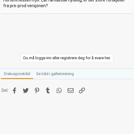
Hortenmessen ifjor. Låt fantastisk nydelig, er der store forskjeller
fra pre-prod versjonen?
Du må logge inn eller registrere deg for å svare her.
Diskusjonstråd
Se tråd i gallerivisning
Facebook
Twitter
Pinterest
Tumblr
WhatsApp
E-post
Link
Del: