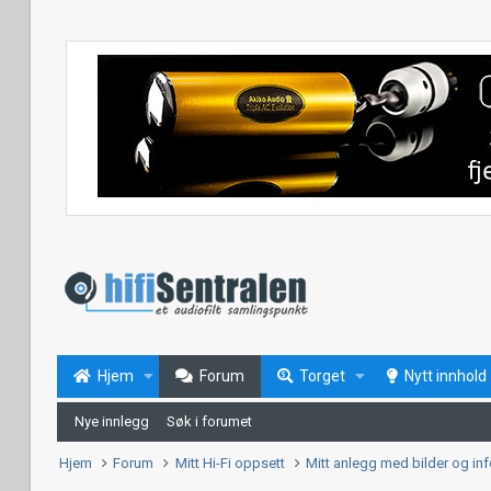
Hjem
Forum
Torget
Nytt innhold
Nye innlegg
Søk i forumet
Hjem
Forum
Mitt Hi-Fi oppsett
Mitt anlegg med bilder og in