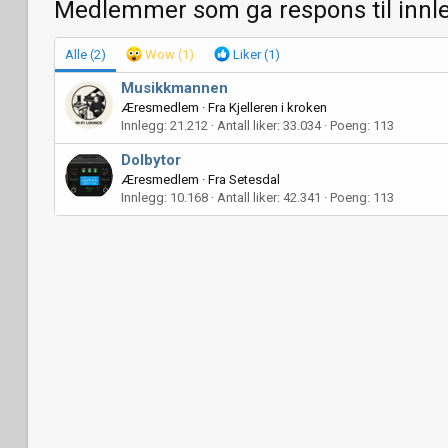
Medlemmer som ga respons til innl
Alle
(2)
Wow
(1)
Liker
(1)
Musikkmannen
Æresmedlem
·
Fra
Kjelleren i kroken
Innlegg
21.212
Antall liker
33.034
Poeng
113
Dolbytor
Æresmedlem
·
Fra
Setesdal
Innlegg
10.168
Antall liker
42.341
Poeng
113