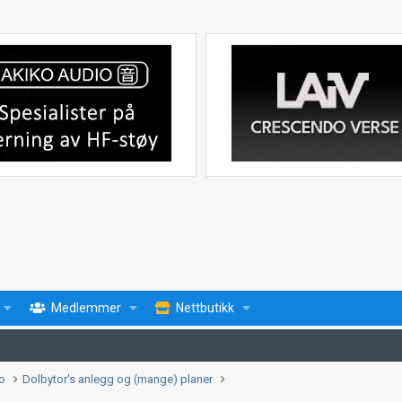
Medlemmer
Nettbutikk
fo
Dolbytor's anlegg og (mange) planer