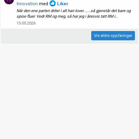
Innovation
med
Liker
.
Når den ene parten driter i alt han lover........så gjenstår det bare og
spise fluer. Vedr RM og meg, så har jeg i åresvis tatt RM i...
15.05.2026
Vis eldre oppføringer