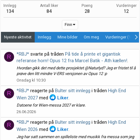
Innlegg
Antall liker
Poeng
Vurderinger
134
84
28
12
Finn
Nyeste aktivitet
Innlegg
Mine bilder
Om meg
Vurderinger (12)
*RBJ*
svarte på tråden
På tide å printe et gigantisk
R
referanse horn! Opus 12 fra Marcel Batik - Ath kællen!
.
Hvordan gikk det med dette prosjektet @Naturlyd? Jeg er fristet til å
prøve den litt mindre V-ERS versjonen av Opus 12 :p
Onsdag kl 10:30
*RBJ*
reagerte på
Bulter sitt innlegg
i tråden
High End
R
Wien 2027
med
Liker
.
Datoene for Wien-messa 2027 er klare.
26.06.2026
*RBJ*
reagerte på
Bulter sitt innlegg
i tråden
High End
R
Wien 2026
med
Liker
.
Jeg har satt sammen en spilleliste med musikk fra messa som jeg