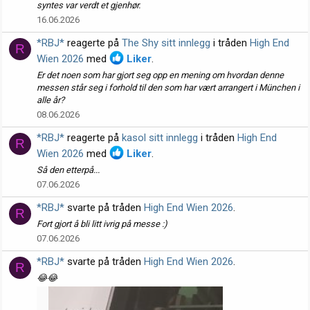
syntes var verdt et gjenhør.
16.06.2026
*RBJ*
reagerte på
The Shy sitt innlegg
i tråden
High End
R
Wien 2026
med
Liker
.
Er det noen som har gjort seg opp en mening om hvordan denne
messen står seg i forhold til den som har vært arrangert i München i
alle år?
08.06.2026
*RBJ*
reagerte på
kasol sitt innlegg
i tråden
High End
R
Wien 2026
med
Liker
.
Så den etterpå...
07.06.2026
*RBJ*
svarte på tråden
High End Wien 2026
.
R
Fort gjort å bli litt ivrig på messe :)
07.06.2026
*RBJ*
svarte på tråden
High End Wien 2026
.
R
😂😂