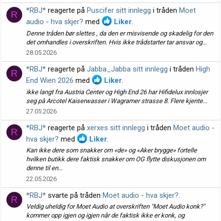
*RBJ*
reagerte på
Puscifer sitt innlegg
i tråden
Moet
R
audio - hva skjer?
med
Liker
.
Denne tråden bør slettes , da den er misvisende og skadelig for den
det omhandles i overskriften. Hvis ikke trådstarter tar ansvar og...
28.05.2026
*RBJ*
reagerte på
Jabba_Jabba sitt innlegg
i tråden
High
R
End Wien 2026
med
Liker
.
ikke langt fra Austria Center og High End 26 har Hifidelux innlosjer
seg på Arcotel Kaiserwasser i Wagramer strasse 8. Flere kjente...
27.05.2026
*RBJ*
reagerte på
xerxes sitt innlegg
i tråden
Moet audio -
R
hva skjer?
med
Liker
.
Kan ikke dere som snakker om «de» og «Aker brygge» fortelle
hvilken butikk dere faktisk snakker om OG flytte diskusjonen om
denne til en...
22.05.2026
*RBJ*
svarte på tråden
Moet audio - hva skjer?
.
R
Veldig uheldig for Moet Audio at overskriften "Moet Audio konk?"
kommer opp igjen og igjen når de faktisk ikke er konk, og