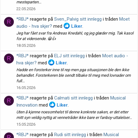
mesteparten...
22.05.2026
*RBJ*
reagerte på
Sven_Palvig sitt innlegg
i tråden
Moet
R
audio - hva skjer?
med
Liker
.
Jeg har fået svar fra Andreas Knedahl, og jeg glæder mig. Tak kasol
for at vidersende. 😀👍
18.05.2026
*RBJ*
reagerte på
ELJ sitt innlegg
i tråden
Moet audio -
R
hva skjer?
med
Liker
.
Hadde en forsterker inne til rep men pga situasjonen ble den ikke
behandlet. Forsterkeren ble sendt tilbake til meg med lovnader om
full...
16.05.2026
*RBJ*
reagerte på
Calmati sitt innlegg
i tråden
Musical
R
Innovation
med
Liker
.
Uten å kjenne noesomhelst til denne konkrete saken, er det etter
mitt syn veldig nyttig at vennetråder ikke bare er fanboy-uttalelser...
15.05.2026
*RBJ*
reagerte på
Rudi sitt innlegg
i tråden
Musical
R