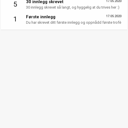
30 innlegg skrevet
17.05.2020
5
30 innlegg skrevet så langt, og hyggelig at du trives her :)
Første innlegg
17.05.2020
1
Du har skrevet ditt første innlegg og oppnådd første trofè