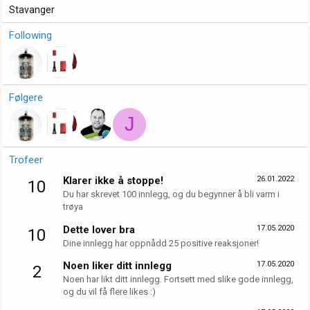
Stavanger
Following
Følgere
J
Trofeer
Klarer ikke å stoppe!
26.01.2022
10
Du har skrevet 100 innlegg, og du begynner å bli varm i
trøya
Dette lover bra
17.05.2020
10
Dine innlegg har oppnådd 25 positive reaksjoner!
Noen liker ditt innlegg
17.05.2020
2
Noen har likt ditt innlegg. Fortsett med slike gode innlegg,
og du vil få flere likes :)