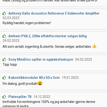
Rask, ryddig og problemfri handel. Kan anbefales til alle på HFS!
Anthony Gallo Acoustics Reference 3 Subwoofer Amplifier
02.03.2023
Ryddig handel, ingen problemer!
Anthem PVA 2, 200w effektforsterker selges billig
24.02.2023
Alt som avtalt, ingenting å utsette. Seriøs selger, anbefales
.
Sony MiniDisc spiller m opptaksfunksjon
04.02.2023
Tipp topp
8 akustikkmoduler 80 x 50 x 3cm
19.01.2023
Fin dialog, godt produkt
Platespiller 78
14.12.2022
Innfridde forventningene 100% og jeg anbefaler gjerne denne
selgeren til andre.