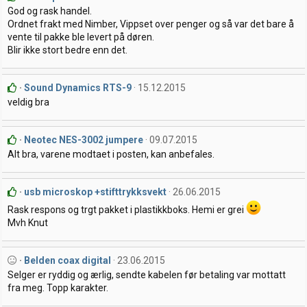
God og rask handel.
Ordnet frakt med Nimber, Vippset over penger og så var det bare å
vente til pakke ble levert på døren.
Blir ikke stort bedre enn det.
Sound Dynamics RTS-9
15.12.2015
veldig bra
Neotec NES-3002 jumpere
09.07.2015
Alt bra, varene modtaet i posten, kan anbefales.
usb microskop +stifttrykksvekt
26.06.2015
Rask respons og trgt pakket i plastikkboks. Hemi er grei
Mvh Knut
Belden coax digital
23.06.2015
Selger er ryddig og ærlig, sendte kabelen før betaling var mottatt
fra meg. Topp karakter.