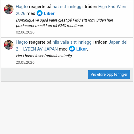
Hagto
reagerte på
nat sitt innlegg
i tråden
High End Wien
2026
med
Liker
.
Dominique vil også være gjest på PMC sitt rom. Siden hun
produserer musikken på PMC monitorer.
02.06.2026
Hagto
reagerte på
nils valla sitt innlegg
i tråden
Japan del
2 – LYDEN AV JAPAN
med
Liker
.
Her i huset lever fantasien stadig.
23.05.2026
Vis eldre oppføringer