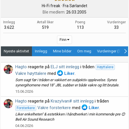
Hi-Fi freak
·
Fra
Sørlandet
Ble medlem
26.03.2005
Innlegg
Antall liker
Poeng
Vurderinger
3.622
519
113
33
Finn
Nyeste aktivitet
Innlegg
Mine bilder
Om meg
Vurderinger (33)
Hagto
reagerte på
ELJ sitt innlegg
i tråden
Høyttalere
Vakre høyttalere
med
Liker
.
Som sagt før i tråden er vakkert en subjektiv opplevelse. Synes
synergihornene med 18" JBL subber er både vakre og litt brutale.
15.06.2026
Hagto
reagerte på
KrazyIvan# sitt innlegg
i tråden
Vakre forsterkere
med
Liker
.
Forsterkere
Liker enkelheten" & estetikken i håndtverket i min kommende pre 😊
Bell Air Sound Research
04.06.2026